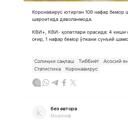
Коронавирус юқтирган 109 нафар бемор 
шароитида даволанмоқда.
КВИ+, КВИ- ҳолатлари орасида: 4 киши 
оғир, 1 нафар бемор ўпкани сунъий шам
Соғлиқни сақлаш
Тиббиёт
Асосий я
Статистика
Коронавирус
без автора
Муаллиф