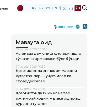
KZ
QZ
РУ
EN
中文
ق ز
ЎЗ
аҳлил
Мавзуга оид
07 avgust 2026, 20:10
Астанада дам олиш кунлари қишлоқ
хўжалиги ярмаркаси бўлиб ўтади
07 avgust 2026, 10:39
Қозоғистонда энг юқори маошни
кутаётганлар — учувчилар ва
стюардессалар
06 avgust 2026, 20:10
Қозоғистонда 12 минг нафар
ижтимоий ходим малака ошириш
курсини тугатди