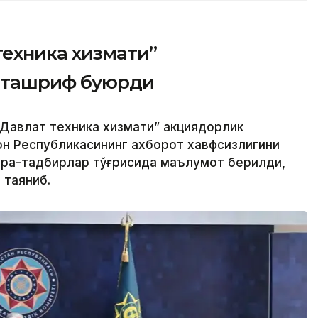
техника хизмати”
 ташриф буюрди
Давлат техника хизмати” акциядорлик
н Республикасининг ахборот хавфсизлигини
чора-тадбирлар тўғрисида маълумот берилди,
 таяниб.