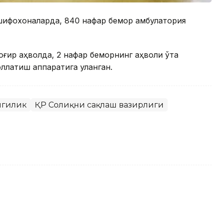
шифохоналарда, 840 нафар бемор амбулатория
оғир аҳволда, 2 нафар беморнинг аҳволи ўта
оллатиш аппаратига уланган.
нгилик
ҚР Соғлиқни сақлаш вазирлиги