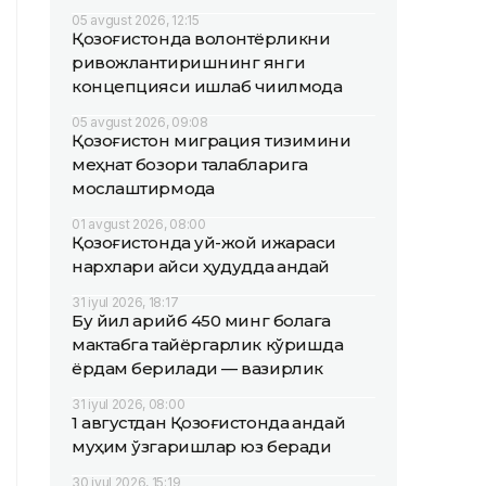
05 avgust 2026, 12:15
Қозоғистонда волонтёрликни
ривожлантиришнинг янги
концепцияси ишлаб чиқилмоқда
05 avgust 2026, 09:08
Қозоғистон миграция тизимини
меҳнат бозори талабларига
мослаштирмоқда
01 avgust 2026, 08:00
Қозоғистонда уй-жой ижараси
нархлари қайси ҳудудда қандай
31 iyul 2026, 18:17
Бу йил қарийб 450 минг болага
мактабга тайёргарлик кўришда
ёрдам берилади — вазирлик
31 iyul 2026, 08:00
1 августдан Қозоғистонда қандай
муҳим ўзгаришлар юз беради
30 iyul 2026, 15:19