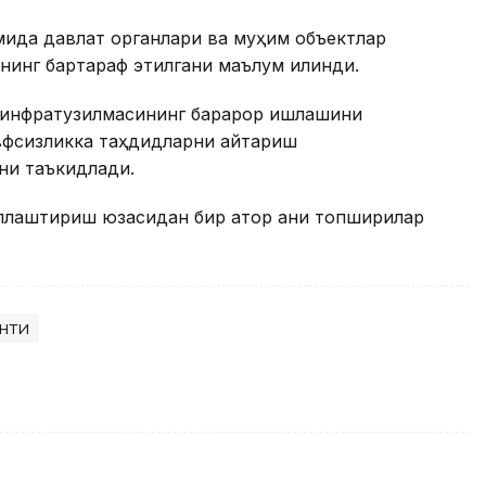
мида давлат органлари ва муҳим объектлар
нинг бартараф этилгани маълум қилинди.
 инфратузилмасининг барқарор ишлашини
вфсизликка таҳдидларни қайтариш
ни таъкидлади.
лаштириш юзасидан бир қатор аниқ топшириқлар
нти