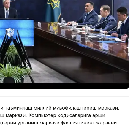
ни таъминлаш миллий мувофиқлаштириш маркази,
ш маркази, Компьютер ҳодисаларига қарши
дларни ўрганиш маркази фаолиятининг жараёни