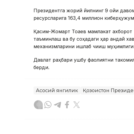
Президентга жорий йилнинг 9 ойи даво
ресурсларига 163,4 миллион киберҳужум
Қасим-Жомарт Тоқаев мамлакат ахборот
таъминлаш ва бу соҳадаги ҳар қандай ха
механизмларини ишлаб чиқиш муҳимлиги
Давлат раҳбари ушбу фаолиятни такомил
берди.
Асосий янгилик
Қозоғистон Президе
Бекабат Узаков