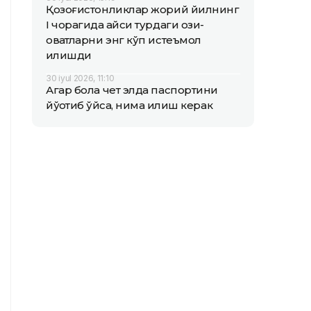
Қозоғистонликлар жорий йилнинг
I чорагида қайси турдаги озиқ-
овқатларни энг кўп истеъмол
қилишди
30 iyul 2026, 11:10
Агар бола чет элда паспортини
йўқотиб қўйса, нима қилиш керак