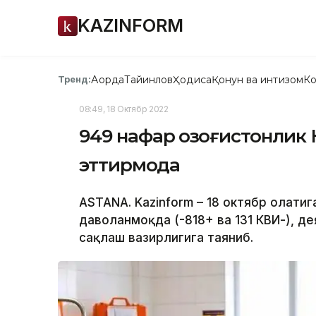
KAZINFORM
Ақорда
Тайинлов
Ҳодиса
Қонун ва интизом
Ко
Тренд:
08:49, 18 Октябр 2022
949 нафар қозоғистонли
эттирмоқда
ASTANA. Kazinform – 18 октябр ҳолати
даволанмоқда (-818+ ва 131 КВИ-), д
сақлаш вазирлигига таяниб.