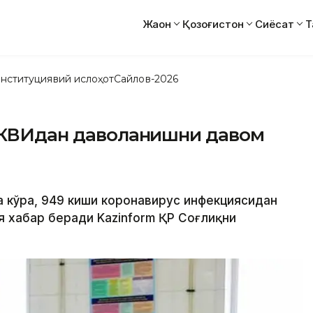
Жаҳон
Қозоғистон
Сиёсат
Т
нституциявий ислоҳот
Сайлов-2026
к КВИдан даволанишни давом
га кўра, 949 киши коронавирус инфекциясидан
ея хабар беради Kazinform ҚР Соғлиқни