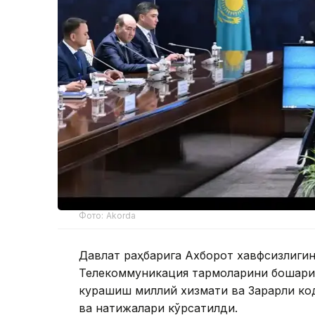
Фото: Akorda
Давлат раҳбарига Ахборот хавфсизлиги
Телекоммуникация тармоқларини бошқари
курашиш миллий хизмати ва Зарарли ко
ва натижалари кўрсатилди.