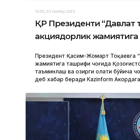
13:00, 03 Октябр 2023
ҚР Президенти “Давлат 
акциядорлик жамиятига
Президент Қасим-Жомарт Тоқаевга “
жамиятига ташрифи чоғида Қозоғисто
таъминлаш ва ҳозирги ҳолати бўйича 
деб хабар беради Каzinform Акордага