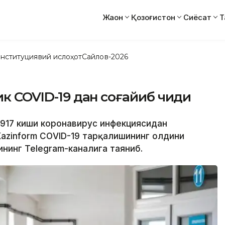
Жаҳон
Қозоғистон
Сиёсат
Т
нституциявий ислоҳот
Сайлов-2026
ик COVID-19 дан соғайиб чиқди
а 917 киши коронавирус инфекциясидан
Kazinform CОVID-19 тарқалишининг олдини
нинг Теlegram-каналига таяниб.