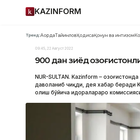
KAZINFORM
Ақорда
Тайинлов
Ҳодиса
Қонун ва интизом
Ко
Тренд:
09:45, 22 Август 2022
900 дан зиёд қозоғистонл
NUR-SULTAN. Kazinform – Қозоғистонд
даволаниб чиқди, дея хабар беради 
олиш бўйича идоралараро комиссияси