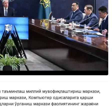
ни таъминлаш миллий мувофиқлаштириш маркази,
иш маркази, Компьютер ҳодисаларига қарши
дларни ўрганиш маркази фаолиятининг жараёни