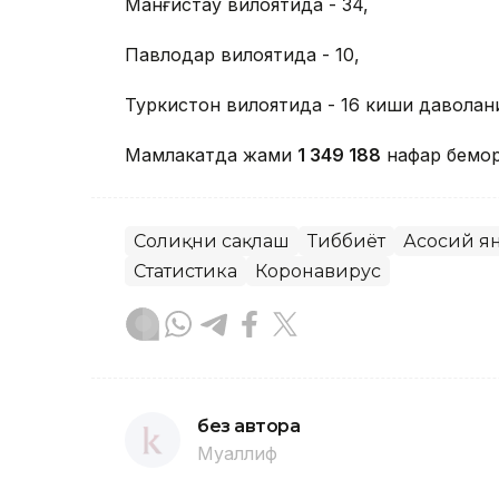
Манғистау вилоятида - 34,
Павлодар вилоятида - 10,
Туркистон вилоятида - 16 киши даволан
Мамлакатда жами
1 349 188
нафар бемор
Соғлиқни сақлаш
Тиббиёт
Асосий я
Статистика
Коронавирус
без автора
Муаллиф