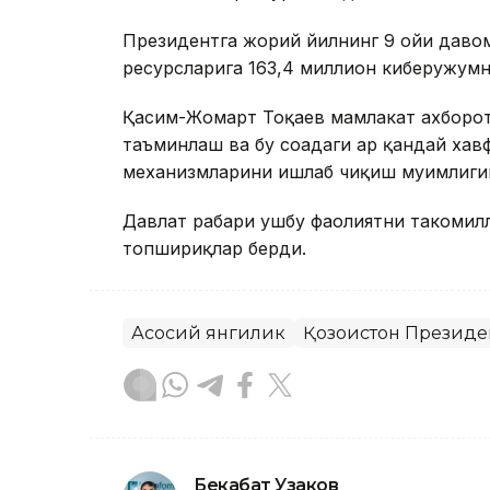
Президентга жорий йилнинг 9 ойи давом
ресурсларига 163,4 миллион киберҳужум
Қасим-Жомарт Тоқаев мамлакат ахборо
таъминлаш ва бу соҳадаги ҳар қандай ха
механизмларини ишлаб чиқиш муҳимлиги
Давлат раҳбари ушбу фаолиятни такоми
топшириқлар берди.
Асосий янгилик
Қозоғистон Президе
Бекабат Узаков