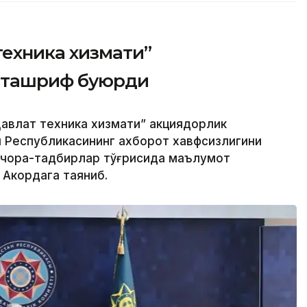
техника хизмати”
 ташриф буюрди
авлат техника хизмати” акциядорлик
н Республикасининг ахборот хавфсизлигини
 чора-тадбирлар тўғрисида маълумот
 Акордага таяниб.