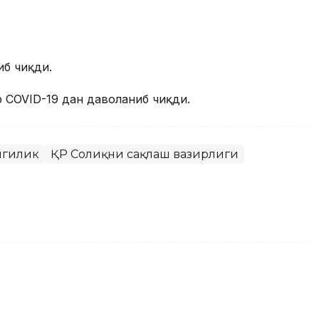
иб чиқди.
 COVID-19 дан даволаниб чиқди.
нгилик
ҚР Соғлиқни сақлаш вазирлиги