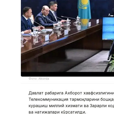
Фото: Akorda
Давлат раҳбарига Ахборот хавфсизлиги
Телекоммуникация тармоқларини бошқар
курашиш миллий хизмати ва Зарарли ко
ва натижалари кўрсатилди.