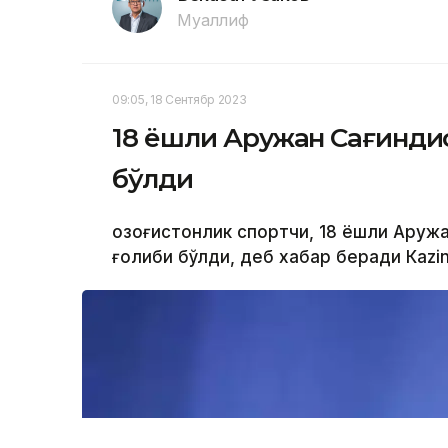
Муаллиф
09:05, 18 Сентябр 2023
18 ёшли Аружан Сағиндиқ
бўлди
Қозоғистонлик спортчи, 18 ёшли Аруж
ғолиби бўлди, деб хабар беради Каzi