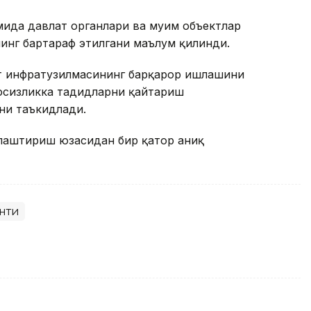
ида давлат органлари ва муҳим объектлар
нинг бартараф этилгани маълум қилинди.
т инфратузилмасининг барқарор ишлашини
вфсизликка таҳдидларни қайтариш
ни таъкидлади.
ллаштириш юзасидан бир қатор аниқ
нти