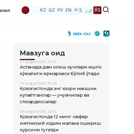
KZ
QZ
РУ
EN
中文
ق ز
ЎЗ
аҳлил
Мавзуга оид
07 avgust 2026, 20:10
Астанада дам олиш кунлари қишлоқ
хўжалиги ярмаркаси бўлиб ўтади
07 avgust 2026, 10:39
Қозоғистонда энг юқори маошни
кутаётганлар — учувчилар ва
стюардессалар
06 avgust 2026, 20:10
Қозоғистонда 12 минг нафар
ижтимоий ходим малака ошириш
курсини тугатди