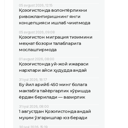
05 avgust 2026, 12:15
Қозоғистонда волонтёрликни
ривожлантиришнинг янги
концепцияси ишлаб чиқилмоқда
05 avgust 2026, 09:08
Қозоғистон миграция тизимини
меҳнат бозори талабларига
мослаштирмоқда
01 avgust 2026, 08:00
Қозоғистонда уй-жой ижараси
нархлари қайси ҳудудда қандай
31 iyul 2026, 18:17
Бу йил қарийб 450 минг болага
мактабга тайёргарлик кўришда
ёрдам берилади — вазирлик
31 iyul 2026, 08:00
1 августдан Қозоғистонда қандай
муҳим ўзгаришлар юз беради
30 iyul 2026, 15:19