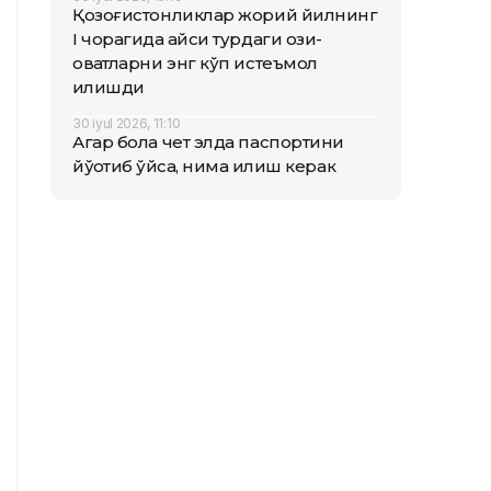
Қозоғистонликлар жорий йилнинг
I чорагида қайси турдаги озиқ-
овқатларни энг кўп истеъмол
қилишди
30 iyul 2026, 11:10
Агар бола чет элда паспортини
йўқотиб қўйса, нима қилиш керак