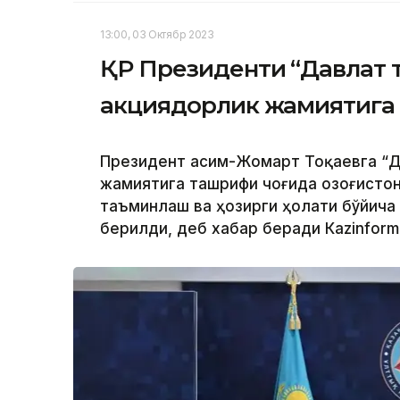
13:00, 03 Октябр 2023
ҚР Президенти “Давлат 
акциядорлик жамиятига
Президент Қасим-Жомарт Тоқаевга “Д
жамиятига ташрифи чоғида Қозоғисто
таъминлаш ва ҳозирги ҳолати бўйича
берилди, деб хабар беради Каzinform