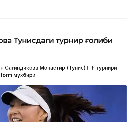
ова Тунисдаги турнир ғолиби
ан Сағиндиқова Монастир (Тунис) ITF турнири
nform мухбири.