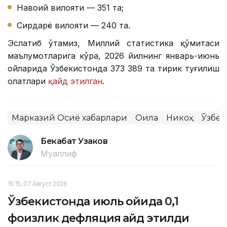
Навоий вилояти — 351 та;
Сирдарё вилояти — 240 та.
Эслатиб ўтамиз, Миллий статистика қўмитаси
маълумотларига кўра, 2026 йилнинг январь-июнь
ойларида Ўзбекистонда 373 389 та тирик туғилиш
ҳолатлари
қайд этилган
.
Марказий Осиё хабарлари
Оила
Никоҳ
Ўзбек
Бекабат Узаков
Муаллиф
15:15, 07 Август 2026
Ўзбекистонда июль ойида 0,1
фоизлик дефляция қайд этилди