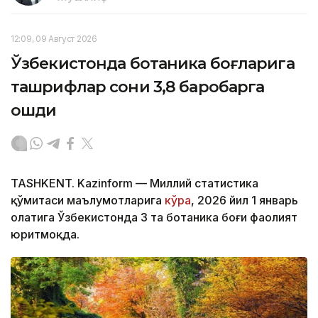
12:09, 09 Август 2026
Ўзбекистонда ботаника боғларига
ташрифлар сони 3,8 баробарга
ошди
TASHKENT. Kazinform — Миллий статистика
қўмитаси маълумотларига
кўра
, 2026 йил 1 январь
ҳолатига Ўзбекистонда 3 та ботаника боғи фаолият
юритмоқда.