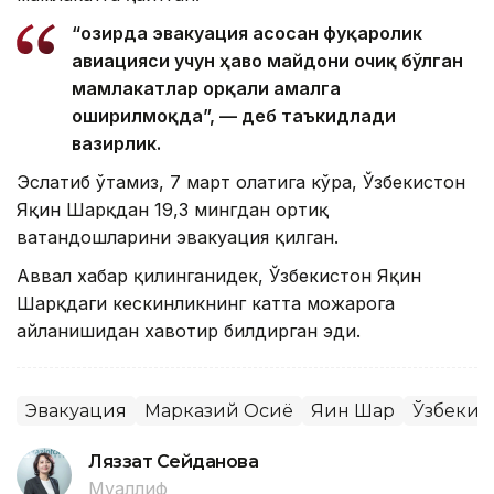
“Ҳозирда эвакуация асосан фуқаролик
авиацияси учун ҳаво майдони очиқ бўлган
мамлакатлар орқали амалга
оширилмоқда”, — деб таъкидлади
вазирлик.
Эслатиб ўтамиз, 7 март ҳолатига кўра, Ўзбекистон
Яқин Шарқдан 19,3 мингдан ортиқ
ватандошларини эвакуация қилган.
Аввал хабар қилинганидек, Ўзбекистон Яқин
Шарқдаги кескинликнинг катта можарога
айланишидан хавотир билдирган эди.
Эвакуация
Марказий Осиё
Яқин Шарқ
Ўзбекис
Ляззат Сейданова
Муаллиф