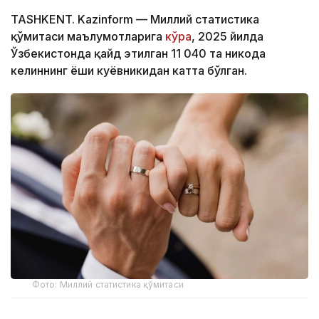
TASHKENT. Kazinform — Миллий статистика
қўмитаси маълумотларига
кўра
, 2025 йилда
Ўзбекистонда қайд этилган 11 040 та никоҳда
келиннинг ёши куёвникидан катта бўлган.
Фото: Миллий статистика қўмитаси