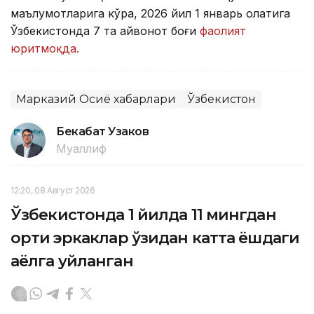
маълумотларига кўра, 2026 йил 1 январь ҳолатига
Ўзбекистонда 7 та ҳайвонот боғи
фаолият
юритмоқда.
Марказий Осиё хабарлари
Ўзбекистон
Бекабат Узаков
Муаллиф
12:20, 08 Август 2026
Ўзбекистонда 1 йилда 11 мингдан
ортиқ эркаклар ўзидан катта ёшдаги
аёлга уйланган