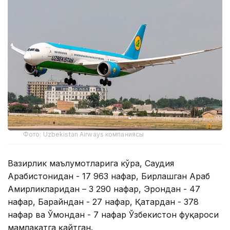
Фото: Uzbekistan Airways компаниясы
Вазирлик маълумотларига кўра, Саудия
Арабистонидан - 17 963 нафар, Бирлашган Араб
Амирликларидан – 3 290 нафар, Эрондан - 47
нафар, Баҳрайндан - 27 нафар, Қатардан - 378
нафар ва Ўмондан - 7 нафар Ўзбекистон фуқароси
мамлакатга қайтган.