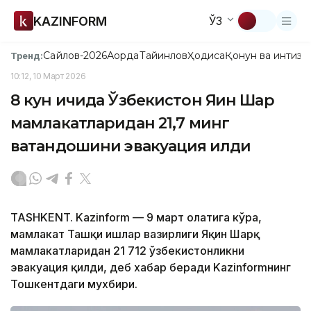
KAZINFORM
ЎЗ
Сайлов-2026
Ақорда
Тайинлов
Ҳодиса
Қонун ва интизо
Тренд:
10:12, 10 Март 2026
8 кун ичида Ўзбекистон Яқин Шарқ
мамлакатларидан 21,7 минг
ватандошини эвакуация қилди
TASHKENT. Kazinform — 9 март ҳолатига кўра,
мамлакат Ташқи ишлар вазирлиги Яқин Шарқ
мамлакатларидан 21 712 ўзбекистонликни
эвакуация қилди, деб хабар беради Kazinformнинг
Тошкентдаги мухбири.