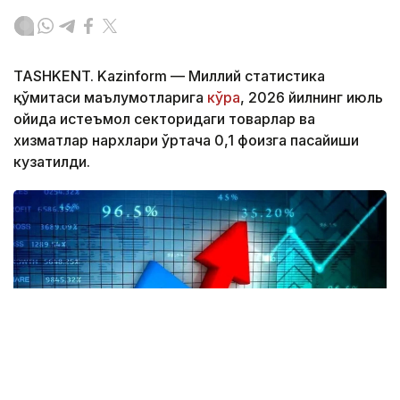
TASHKENT. Kazinform — Миллий статистика
қўмитаси маълумотларига
кўра
, 2026 йилнинг июль
ойида истеъмол секторидаги товарлар ва
хизматлар нархлари ўртача 0,1 фоизга пасайиши
кузатилди.