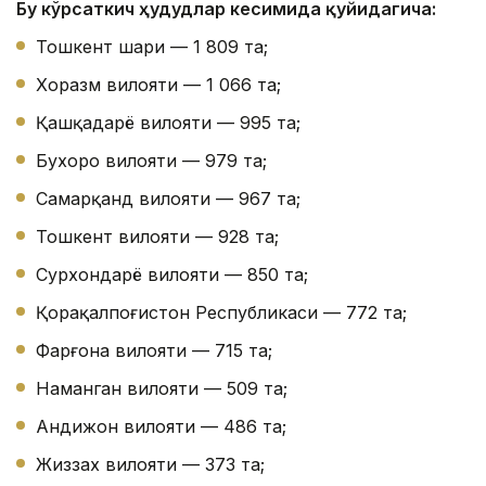
Бу кўрсаткич ҳудудлар кесимида қуйидагича:
Тошкент шаҳри — 1 809 та;
Хоразм вилояти — 1 066 та;
Қашқадарё вилояти — 995 та;
Бухоро вилояти — 979 та;
Самарқанд вилояти — 967 та;
Тошкент вилояти — 928 та;
Сурхондарё вилояти — 850 та;
Қорақалпоғистон Республикаси — 772 та;
Фарғона вилояти — 715 та;
Наманган вилояти — 509 та;
Андижон вилояти — 486 та;
Жиззах вилояти — 373 та;