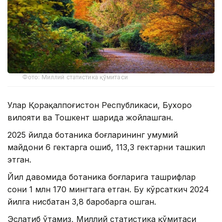
Фото: Миллий статистика қўмитаси
Улар Қорақалпоғистон Республикаси, Бухоро
вилояти ва Тошкент шаҳрида жойлашган.
2025 йилда ботаника боғларининг умумий
майдони 6 гектарга ошиб, 113,3 гектарни ташкил
этган.
Йил давомида ботаника боғларига ташрифлар
сони 1 млн 170 мингтага етган. Бу кўрсаткич 2024
йилга нисбатан 3,8 баробарга ошган.
Эслатиб ўтамиз, Миллий статистика қўмитаси