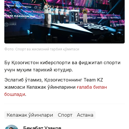
Фото: Спорт ва жисмоний тарбия қўмитаси
Бу Қозоғистон киберспорти ва фиджитал спорти
учун муҳим тарихий ютуқдир.
Эслатиб ўтамиз, Қозоғистоннинг Team KZ
жамоаси Келажак ўйинларини
ғалаба билан
бошлади
.
Келажак ўйинлари
Спорт
Астана
Бекабат Узаков