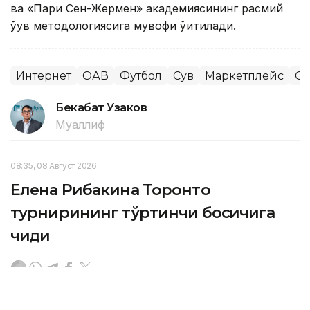
ва «Пари Сен-Жермен» академиясининг расмий
ўқув методологиясига мувофиқ ўқитилади.
Интернет
ОАВ
Футбол
Сув
Маркетплейс
Сп
Бекабат Узаков
Муаллиф
08:35, 08 Август 2026
Елена Рибакина Торонто
турнирининг тўртинчи босқичига
чиқди
ASTANА. Кazinform — Қозоғистоннинг биринчи,