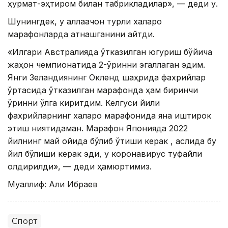
ҳурмат-эҳтиром билан табрикладилар», — деди у.
Шунингдек, у аллақачон турли халқаро
марафонларда қатнашганини айтди.
«Илгари Aвстралияда ўтказилган югуриш бўйича
жаҳон чемпионатида 2-ўринни эгаллаган эдим.
Янги Зеландиянинг Окленд шаҳрида фахрийлар
ўртасида ўтказилган марафонда ҳам биринчи
ўринни қўлга киритдим. Келгуси йили
фахрийларнинг халқаро марафонида яна иштирок
этиш ниятидаман. Марафон Японияда 2022
йилнинг май ойида бўлиб ўтиши керак , аслида бу
йил бўлиши керак эди, у коронавирус туфайли
қолдирилди», — деди ҳамюртимиз.
Муаллиф: Aли Ибраев
Спорт