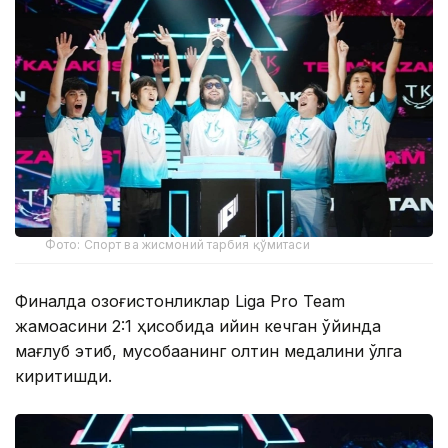
Фото: Спорт ва жисмоний тарбия қўмитаси
Финалда қозоғистонликлар Liga Pro Team
жамоасини 2:1 ҳисобида қийин кечган ўйинда
мағлуб этиб, мусобақанинг олтин медалини қўлга
киритишди.