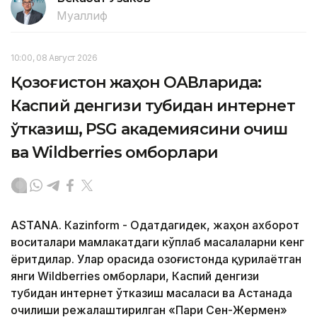
Муаллиф
10:00, 08 Август 2026
Қозоғистон жаҳон ОАВларида:
Каспий денгизи тубидан интернет
ўтказиш, PSG академиясини очиш
ва Wildberries омборлари
ASTANА. Кazinform - Одатдагидек, жаҳон ахборот
воситалари мамлакатдаги кўплаб масалаларни кенг
ёритдилар. Улар орасида Қозоғистонда қурилаётган
янги Wildberries омборлари, Каспий денгизи
тубидан интернет ўтказиш масаласи ва Астанада
очилиши режалаштирилган «Пари Сен-Жермен»