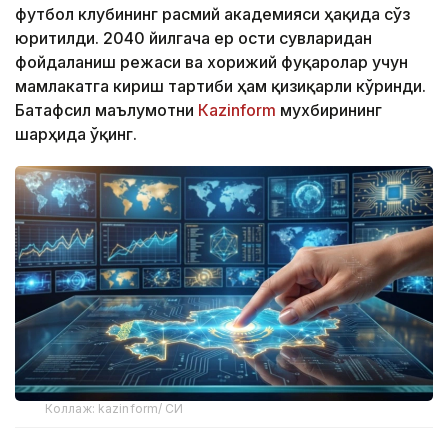
футбол клубининг расмий академияси ҳақида сўз
юритилди. 2040 йилгача ер ости сувларидан
фойдаланиш режаси ва хорижий фуқаролар учун
мамлакатга кириш тартиби ҳам қизиқарли кўринди.
Батафсил маълумотни
Кazinform
мухбирининг
шарҳида ўқинг.
Коллаж: kazinform/ СИ