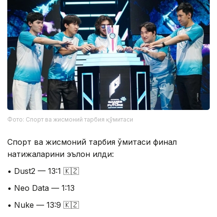
Фото: Спорт ва жисмоний тарбия қўмитаси
Спорт ва жисмоний тарбия қўмитаси финал
натижаларини эълон қилди:
• Dust2 — 13:1 🇰🇿
• Neo Data — 1:13
• Nuke — 13:9 🇰🇿