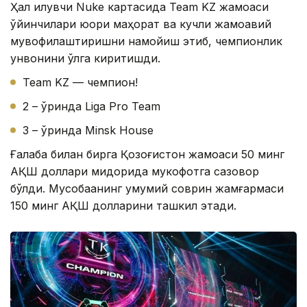
Ҳал қилувчи Nuke картасида Team KZ жамоаси
ўйинчилари юқори маҳорат ва кучли жамоавий
мувофиқлаштиришни намойиш этиб, чемпионлик
унвонини қўлга киритишди.
Team KZ — чемпион!
2 – ўринда Liga Pro Team
3 – ўринда Minsk House
Ғалаба билан бирга Қозоғистон жамоаси 50 минг
АҚШ доллари миқдорида мукофотга сазовор
бўлди. Мусобақанинг умумий соврин жамғармаси
150 минг АҚШ долларини ташкил этади.