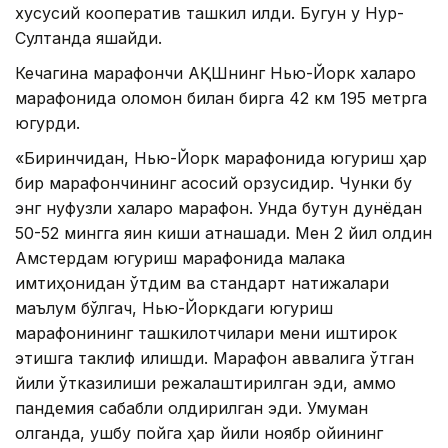
хусусий кооператив ташкил қилди. Бугун у Нур-
Султанда яшайди.
Кечагина марафончи АҚШнинг Нью-Йорк халқаро
марафонида оломон билан бирга 42 км 195 метрга
югурди.
«Биринчидан, Нью-Йорк марафонида югуриш ҳар
бир марафончининг асосий орзусидир. Чунки бу
энг нуфузли халқаро марафон. Унда бутун дунёдан
50-52 мингга яқин киши қатнашади. Мен 2 йил олдин
Aмстердам югуриш марафонида малака
имтиҳонидан ўтдим ва стандарт натижалари
маълум бўлгач, Нью-Йоркдаги югуриш
марафонининг ташкилотчилари мени иштирок
этишга таклиф қилишди. Марафон аввалига ўтган
йили ўтказилиши режалаштирилган эди, аммо
пандемия сабабли қолдирилган эди. Умуман
олганда, ушбу пойга ҳар йили ноябр ойининг