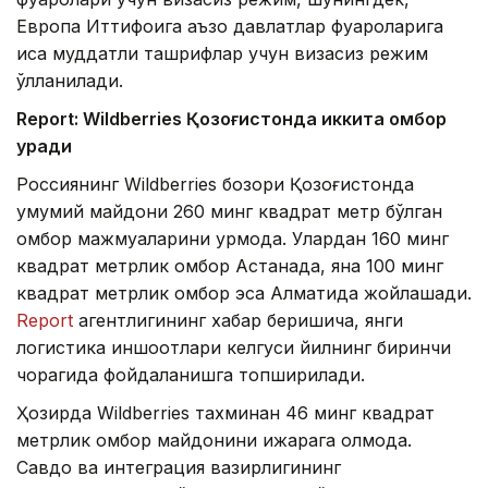
Европа Иттифоқига аъзо давлатлар фуқароларига
қисқа муддатли ташрифлар учун визасиз режим
қўлланилади.
Report: Wildberries Қозоғистонда иккита омбор
қуради
Россиянинг Wildberries бозори Қозоғистонда
умумий майдони 260 минг квадрат метр бўлган
омбор мажмуаларини қурмоқда. Улардан 160 минг
квадрат метрлик омбор Астанада, яна 100 минг
квадрат метрлик омбор эса Алматида жойлашади.
Report
агентлигининг хабар беришича, янги
логистика иншоотлари келгуси йилнинг биринчи
чорагида фойдаланишга топширилади.
Ҳозирда Wildberries тахминан 46 минг квадрат
метрлик омбор майдонини ижарага олмоқда.
Савдо ва интеграция вазирлигининг