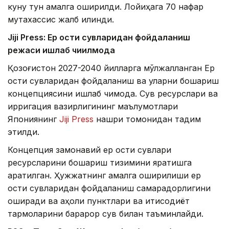
куну тун амалга оширилди. Лойиҳага 70 нафар
мутахассис жалб қилинди.
Jiji Press: Ер ости сувларидан фойдаланиш
режаси ишлаб чиқилмоқда
Қозоғистон 2027-2040 йилларга мўлжалланган Ер
ости сувларидан фойдаланиш ва уларни бошқариш
концепциясини ишлаб чиқмоқда. Сув ресурслари ва
ирригация вазирлигининг маълумотлари
Япониянинг
Jiji Press
нашри томонидан тақдим
этилди.
Концепция замонавий ер ости сувлари
ресурсларини бошқариш тизимини яратишга
қаратилган. Ҳужжатнинг амалга оширилиши ер
ости сувларидан фойдаланиш самарадорлигини
оширади ва аҳоли пунктлари ва иқтисодиёт
тармоқларини барқарор сув билан таъминлайди.