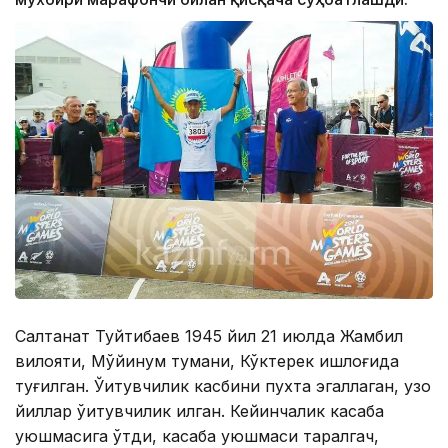
Салтанат Туйтибаев 1945 йил 21 июлда Жамбил
вилояти, Мўйинқум тумани, Кўктерек қишлоғида
туғилган. Ўқитувчилик касбини пухта эгаллаган, узоқ
йиллар ўқитувчилик қилган. Кейинчалик касаба
уюшмасига ўтди, касаба уюшмаси тарқалгач,