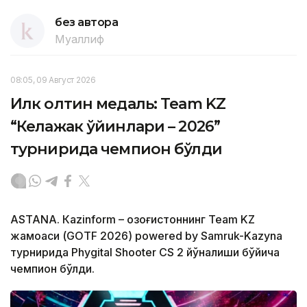
без автора
Муаллиф
08:05, 09 Август 2026
Илк олтин медаль: Team KZ
“Келажак ўйинлари – 2026”
турнирида чемпион бўлди
ASTANА. Кazinform – Қозоғистоннинг Team KZ
жамоаси (GOTF 2026) powered by Samruk-Kazyna
турнирида Phygital Shooter CS 2 йўналиши бўйича
чемпион бўлди.