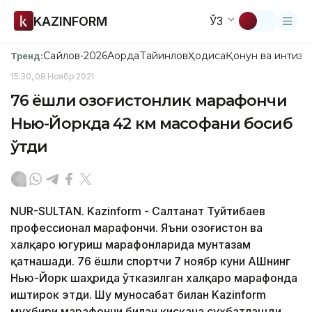
KAZINFORM
ЎЗ
Сайлов-2026
Ақорда
Тайинлов
Ҳодиса
Қонун ва интизо
Тренд:
15:30, 08 Ноябр 2021
76 ёшли қозоғистонлик марафончи
Нью-Йоркда 42 км масофани босиб
ўтди
NUR-SULTAN. Kazinform - Салтанат Туйтибаев
профессионал марафончи. Яъни Қозоғистон ва
халқаро югуриш марафонларида мунтазам
қатнашади. 76 ёшли спортчи 7 ноябр куни AҚШнинг
Нью-Йорк шаҳрида ўтказилган халқаро марафонда
иштирок этди. Шу муносабат билан Kazinform
мухбири марафончи билан қисқача суҳбатлашди.