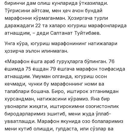
биринчи дам олиш кунларида ўтказилади.
Тўғрисини айтсам, мен ҳеч қачон бундай
марафонни кўрмаганман. Ҳозиргача турли
даражадаги 22 та халқаро югуриш марафонларида
қатнашдим, – деди Салтанат Туйтибаев.
Унга кўра, югуриш марафонининг натижалари
ҳозирча эълон қилинмаган.
«Марафон ёшга қараб гуруҳларга бўлинган. 76
ёшимда 75 ёшдан 79 ёшгача марафон тоифасида
қатнашдим. Умуман олганда, югуриш осон
кечмади, чунки бу марафоннинг номи ва
талаблари бошқача. Бироқ, иштирок этганимдан
хурсандман, натижасини кўрамиз. Яна бир
қувонарли жиҳати, иштирокимни қозоғистонлик
биродарларимиз эшитиб, мени жуда қўллаб-
қувватлашди. Марафон якунида қозоқ болаларимиз
мени кутиб олишди, гулдаста, илиқ сўзлар ва