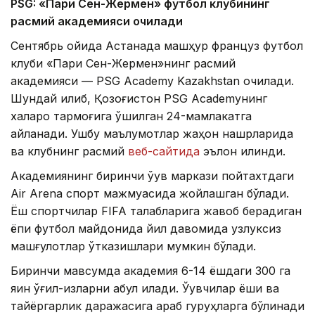
PSG: «Пари Сен-Жермен» футбол клубининг
расмий академияси очилади
Сентябрь ойида Астанада машҳур француз футбол
клуби «Пари Сен-Жермен»нинг расмий
академияси — PSG Academy Kazakhstan очилади.
Шундай қилиб, Қозоғистон PSG Academyнинг
халқаро тармоғига қўшилган 24-мамлакатга
айланади. Ушбу маълумотлар жаҳон нашрларида
ва клубнинг расмий
веб-сайтида
эълон қилинди.
Академиянинг биринчи ўқув маркази пойтахтдаги
Air Arena спорт мажмуасида жойлашган бўлади.
Ёш спортчилар FIFA талабларига жавоб берадиган
ёпиқ футбол майдонида йил давомида узлуксиз
машғулотлар ўтказишлари мумкин бўлади.
Биринчи мавсумда академия 6-14 ёшдаги 300 га
яқин ўғил-қизларни қабул қилади. Ўқувчилар ёши ва
тайёргарлик даражасига қараб гуруҳларга бўлинади