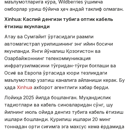
маълумотларига кўра, Wildberries қўшимча
омборлар қуриш бўйича ҳеч қандай таклиф олмаган.
Xinhuа: Каспий денгизи тубига оптик кабель
ётқизиш якунланди
Ақтау ва Сумгайит ўртасидаги рақамли
автомагистрал қурилишининг энг қийин босқичи
якунланди. Янги йўналиш Қозоғистон ва
Озарбайжоннинг телекоммуникация
инфратузилмасини тўғридан-тўғри боғлаши ва
Осиё ва Европа ўртасида юқори тезликдаги
маълумотлар узатиш каналига айланиши керак. Бу
ҳақда
Xinhua
ахборот агентлиги хабар берди.
Лойиҳа 2025 йилда бошланган. Муҳандислик
тадқиқотлари ва кабель синовларидан сўнг, шу
йилнинг июль ойида денгиз тубига кабель ётқизиш
ишлари бошланди. Қурилиш ишлари 20 минг
тоннадан ортиқ сиғимга эга махсус кема ёрдамида