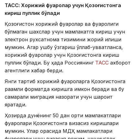
ТАСС: Хорижий фуқаролар учун Қозоғистонга
кириш пуллик бўлади
Қозоғистон хорижий фуқаролар ва фуқаролиги
бўлмаган шахслар учун мамлакатга кириш учун
электрон рухсатнома тизимини жорий қилиши
мумкин. Агар ушбу ўзгариш қўллаб-қувватланса,
хорижий фуқаролар учун Қозоғистонга кириш
пуллик бўлади. Бу ҳақда Россиянинг
ТАСС
ахборот
агентлиги хабар берди.
Янги тартиб хорижий фуқароларга Қозоғистонга
рақамли форматда киришга имкон беради ва бу
самарали миграция назорати учун шароит
яратади.
Ҳозирда дунёнинг 50 дан ортиқ мамлакатлари
фуқаролари Қозоғистонга визасиз киришлари
мумкин. Улар орасида МДҲ мамлакатлари
фуқаролари учун визасиз режим, шунингдек,