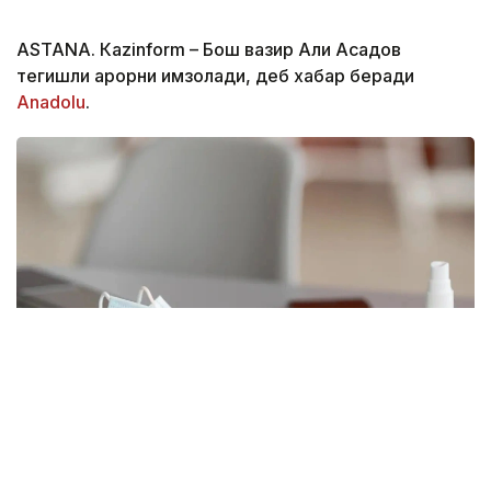
ASTANА. Кazinform – Бош вазир Али Асадов
тегишли қарорни имзолади, деб хабар беради
Аnadolu
.
Фото: freepik.com