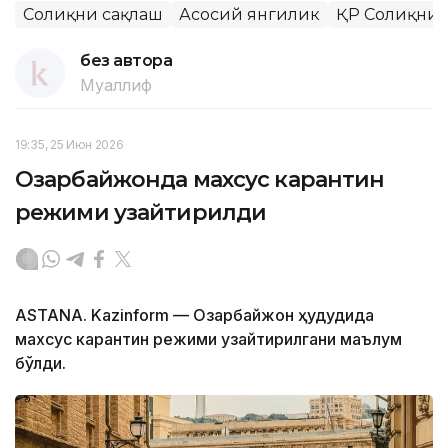
Соғлиқни сақлаш
Асосий янгилик
ҚР Соғлиқни
без автора
Муаллиф
19:35, 25 Июн 2026
Озарбайжонда махсус карантин
режими узайтирилди
ASTANA. Kazinform — Озарбайжон ҳудудида
махсус карантин режими узайтирилгани маълум
бўлди.