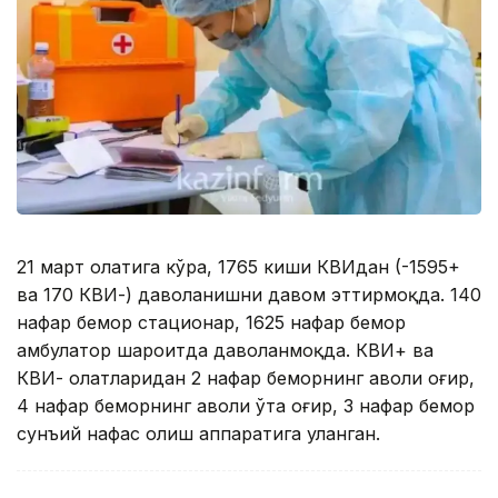
21 март ҳолатига кўра, 1765 киши КВИдан (-1595+
ва 170 КВИ-) даволанишни давом эттирмоқда. 140
нафар бемор стационар, 1625 нафар бемор
амбулатор шароитда даволанмоқда. КВИ+ ва
КВИ- ҳолатларидан 2 нафар беморнинг аҳволи оғир,
4 нафар беморнинг аҳволи ўта оғир, 3 нафар бемор
сунъий нафас олиш аппаратига уланган.