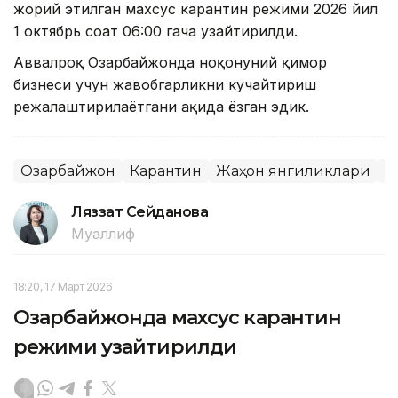
жорий этилган махсус карантин режими 2026 йил
1 октябрь соат 06:00 гача узайтирилди.
Аввалроқ Озарбайжонда ноқонуний қимор
бизнеси учун жавобгарликни кучайтириш
режалаштирилаётгани ҳақида ёзган эдик.
Озарбайжон
Карантин
Жаҳон янгиликлари
К
Ляззат Сейданова
Муаллиф
18:20, 17 Март 2026
Озарбайжонда махсус карантин
режими узайтирилди