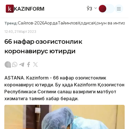
KAZINFORM
ЎЗ
Сайлов-2026
Ақорда
Тайинлов
Ҳодиса
Қонун ва интизо
Тренд:
12:40, 21 Март 2023
66 нафар қозоғистонлик
коронавирус юқтирди
ASTANА. Кazinform - 66 нафар қозоғистонлик
коронавирус юқтирди. Бу ҳақда Kazinform Қозоғистон
Республикаси Соғлиқни сақлаш вазирлиги матбуот
хизматига таяниб хабар беради.