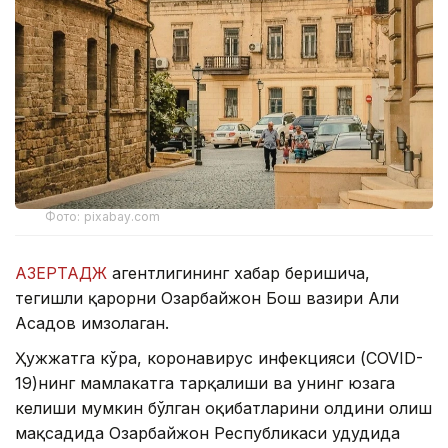
Фото: pixabay.com
АЗЕРТАДЖ
агентлигининг хабар беришича,
тегишли қарорни Озарбайжон Бош вазири Али
Асадов имзолаган.
Ҳужжатга кўра, коронавирус инфекцияси (COVID-
19)нинг мамлакатга тарқалиши ва унинг юзага
келиши мумкин бўлган оқибатларини олдини олиш
мақсадида Озарбайжон Республикаси ҳудудида