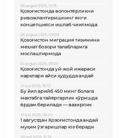
05 avgust 2026, 12:15
Қозоғистонда волонтёрликни
ривожлантиришнинг янги
концепцияси ишлаб чиқилмоқда
05 avgust 2026, 09:08
Қозоғистон миграция тизимини
меҳнат бозори талабларига
мослаштирмоқда
01 avgust 2026, 08:00
Қозоғистонда уй-жой ижараси
нархлари қайси ҳудудда қандай
31 iyul 2026, 18:17
Бу йил қарийб 450 минг болага
мактабга тайёргарлик кўришда
ёрдам берилади — вазирлик
31 iyul 2026, 08:00
1 августдан Қозоғистонда қандай
муҳим ўзгаришлар юз беради
30 iyul 2026, 15:19