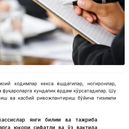
моий ходимлар кекса ёшдагилар, ногиронлар,
а фуқароларга кундалик ёрдам кўрсатадилар. Шу
тиш ва касбий ривожлантириш бўйича тизимли
хассислар янги билим ва тажриба
арга юқори сифатли ва ўз вақтида