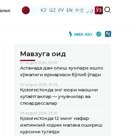
KZ
QZ
РУ
EN
中文
ق ز
ЎЗ
аҳлил
Мавзуга оид
07 avgust 2026, 20:10
Астанада дам олиш кунлари қишлоқ
хўжалиги ярмаркаси бўлиб ўтади
07 avgust 2026, 10:39
Қозоғистонда энг юқори маошни
кутаётганлар — учувчилар ва
стюардессалар
06 avgust 2026, 20:10
Қозоғистонда 12 минг нафар
ижтимоий ходим малака ошириш
курсини тугатди