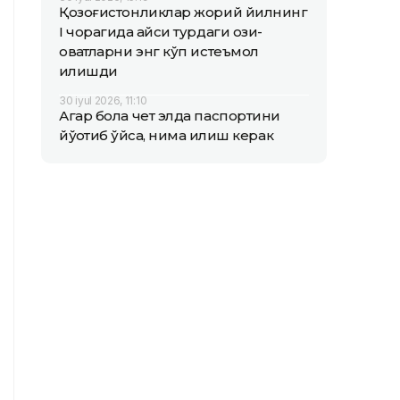
Қозоғистонликлар жорий йилнинг
I чорагида қайси турдаги озиқ-
овқатларни энг кўп истеъмол
қилишди
30 iyul 2026, 11:10
Агар бола чет элда паспортини
йўқотиб қўйса, нима қилиш керак