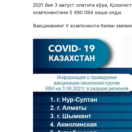
2021 йил 3 август ҳолатига кўра, Қозоғ
компонентини 5 480 094 киши олди.
Вакцинанинг II компоненти билан эмлан