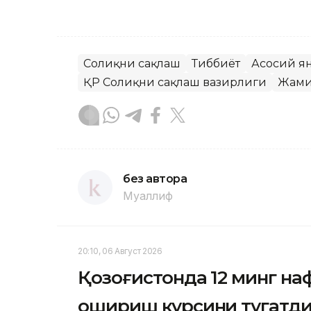
Соғлиқни сақлаш
Тиббиёт
Асосий я
ҚР Соғлиқни сақлаш вазирлиги
Жами
без автора
Муаллиф
20:10, 06 Август 2026
Қозоғистонда 12 минг н
ошириш курсини тугатд