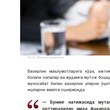
Фото: Меҳнат вазирлиги
Вазирлик маълумотларига кўра, ижти
болали оилалар ва ёрдамга муҳтож бошқ
муносабат билан вазирлик уларни ўқи
ишларни амалга оширмоқда.
— Бунинг натижасида мута
орттирадилар ҳамда фуқарол