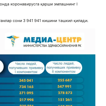
истонда коронавирусга қарши эмлашнинг I
ганлар сони 3 941 941 кишини ташкил қилади.