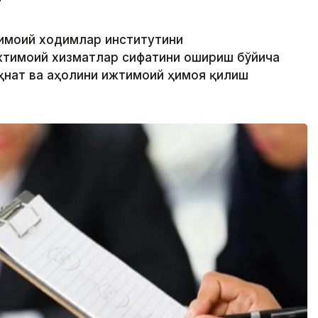
тимоий ходимлар институтини
жтимоий хизматлар сифатини ошириш бўйича
еҳнат ва аҳолини ижтимоий ҳимоя қилиш