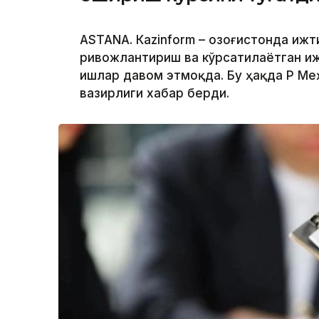
ASTANА. Кazinform – Қозоғистонда иж
ривожлантириш ва кўрсатилаётган и
ишлар давом этмоқда. Бу ҳақда ҚР М
вазирлиги хабар берди.