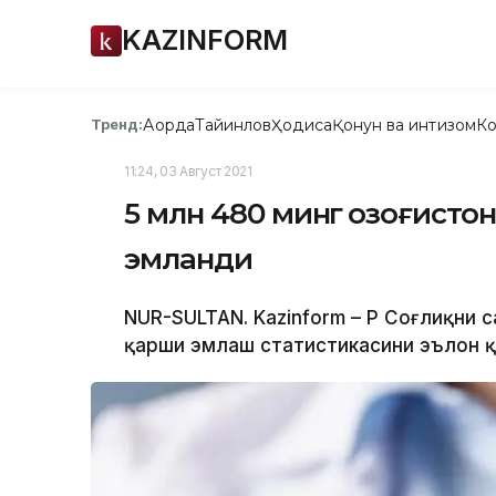
KAZINFORM
Ақорда
Тайинлов
Ҳодиса
Қонун ва интизом
Ко
Тренд:
11:24, 03 Август 2021
5 млн 480 минг қозоғисто
эмланди
NUR-SULTAN. Kazinform – ҚР Соғлиқни
қарши эмлаш статистикасини эълон қи