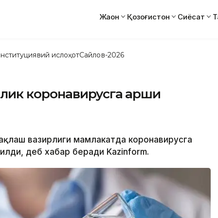
Жаҳон
Қозоғистон
Сиёсат
Т
нституциявий ислоҳот
Сайлов-2026
нлик коронавирусга қарши
 сақлаш вазирлиги мамлакатда коронавирусга
лди, деб хабар беради Kazinform.