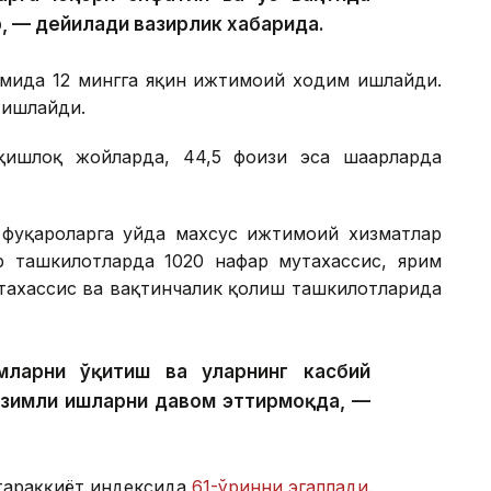
, — дейилади вазирлик хабарида.
имида 12 мингга яқин ижтимоий ходим ишлайди.
 ишлайди.
ишлоқ жойларда, 44,5 фоизи эса шаҳарларда
фуқароларга уйда махсус ижтимоий хизматлар
р ташкилотларда 1020 нафар мутахассис, ярим
тахассис ва вақтинчалик қолиш ташкилотларида
ларни ўқитиш ва уларнинг касбий
изимли ишларни давом эттирмоқда, —
тараққиёт индексида
61-ўринни эгаллади
.