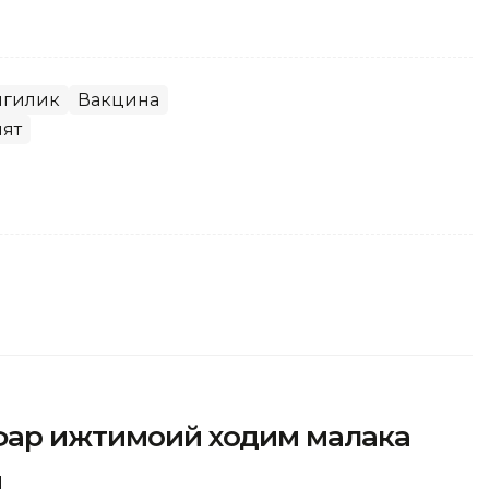
нгилик
Вакцина
ят
афар ижтимоий ходим малака
и