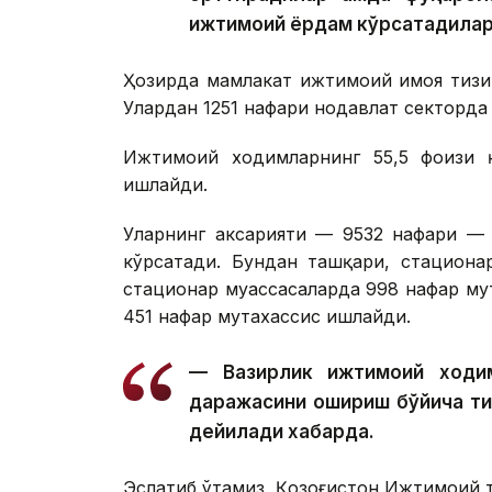
ижтимоий ёрдам кўрсатадилар
Ҳозирда мамлакат ижтимоий ҳимоя тиз
Улардан 1251 нафари нодавлат секторда
Ижтимоий ходимларнинг 55,5 фоизи қ
ишлайди.
Уларнинг аксарияти — 9532 нафари — 
кўрсатади. Бундан ташқари, стациона
стационар муассасаларда 998 нафар му
451 нафар мутахассис ишлайди.
— Вазирлик ижтимоий ходим
даражасини ошириш бўйича т
дейилади хабарда.
Эслатиб ўтамиз, Қозоғистон Ижтимоий 