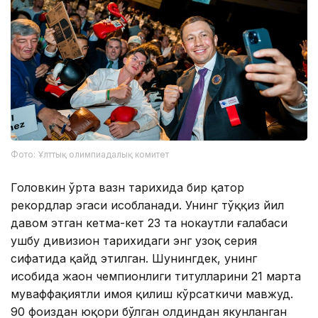
Фото: Ұлттық олимпиадалық комитет
Головкин ўрта вазн тарихида бир қатор
рекордлар эгаси ҳисобланади. Унинг тўққиз йил
давом этган кетма-кет 23 та нокаутли ғалабаси
ушбу дивизион тарихидаги энг узоқ серия
сифатида қайд этилган. Шунингдек, унинг
ҳисобида жаҳон чемпионлиги титулларини 21 марта
муваффақиятли ҳимоя қилиш кўрсаткичи мавжуд.
90 фоиздан юқори бўлган олдиндан якунланган