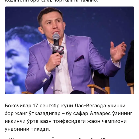
Боксчилар 17 сентябр куни Лас-Вегасда учинчи
бор жанг ўтказадилар – бу сафар Алварес ўзининг
иккинчи ўрта вазн тоифасидаги жаҳон чемпиони
унвонини тикади.