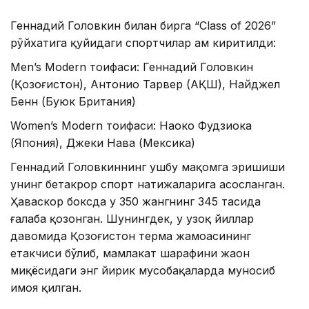
Геннадий Головкин билан бирга “Class of 2026”
рўйхатига қуйидаги спортчилар ҳам киритилди:
Men’s Modern тоифаси: Геннадий Головкин
(Қозоғистон), Антонио Тарвер (АҚШ), Найджел
Бенн (Буюк Британия)
Women’s Modern тоифаси: Наоко Фудзиока
(Япония), Джеки Нава (Мексика)
Геннадий Головкиннинг ушбу мақомга эришиши
унинг бетакрор спорт натижаларига асосланган.
Ҳаваскор боксда у 350 жангнинг 345 тасида
ғалаба қозонган. Шунингдек, у узоқ йиллар
давомида Қозоғистон терма жамоасининг
етакчиси бўлиб, мамлакат шарафини жаҳон
миқёсидаги энг йирик мусобақаларда муносиб
ҳимоя қилган.