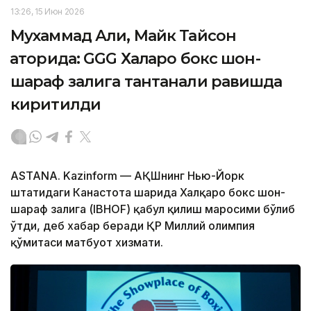
13:26, 15 Июн 2026
Мухаммад Али, Майк Тайсон
қаторида: GGG Халқаро бокс шон-
шараф залига тантанали равишда
киритилди
ASTANA. Kazinform — АҚШнинг Нью-Йорк
штатидаги Канастота шаҳрида Халқаро бокс шон-
шараф залига (IBHOF) қабул қилиш маросими бўлиб
ўтди, деб хабар беради ҚР Миллий олимпия
қўмитаси матбуот хизмати.