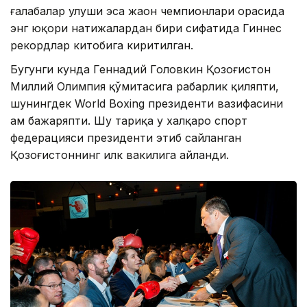
ғалабалар улуши эса жаҳон чемпионлари орасида
энг юқори натижалардан бири сифатида Гиннес
рекордлар китобига киритилган.
Бугунги кунда Геннадий Головкин Қозоғистон
Миллий Олимпия қўмитасига раҳбарлик қиляпти,
шунингдек World Boxing президенти вазифасини
ҳам бажаряпти. Шу тариқа у халқаро спорт
федерацияси президенти этиб сайланган
Қозоғистоннинг илк вакилига айланди.