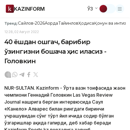
KAZINFORM
ЎЗ
Сайлов-2026
Ақорда
Тайинлов
Ҳодиса
Қонун ва интизо
Тренд:
12:28, 02 Август 2022
40 ёшдан ошгач, барибир
ўзингизни бошқача ҳис қиласиз -
Головкин
NUR-SULTAN. Kazinform - Ўрта вазн тоифасида жаҳон
чемпиони Геннадий Головкин Las Vegas Review
Journal нашрига берган интервюсида Саул
«Канело» Алварес билан рингдаги биринчи
учрашувидан сўнг тўрт йил ичида содир бўлган
ўзгаришлар ҳақида гапирди, деб хабар беради
Kazinform Sports.kz порталига таяниб.