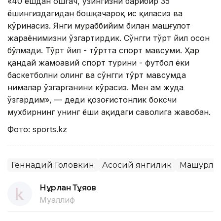
«40 ёшдан ошгач, ўзингизни барибир 35
ёшингиздагидан бошқачароқ ҳис қиласиз ва
кўринасиз. Янги мураббийим билан машғулот
жараёнимизни ўзгартирдик. Сўнгги тўрт йил осон
бўлмади. Тўрт йил - тўртта спорт мавсуми. Ҳар
қандай жамоавий спорт турини - футбол ёки
баскетболни олинг ва сўнгги тўрт мавсумда
нималар ўзгарганини кўрасиз. Мен ҳам жуда
ўзгардим», — деди қозоғистонлик боксчи
мухбирнинг унинг ёши ҳақидаги саволига жавобан.
Фото: sports.kz
Геннадий Головкин
Асосий янгилик
Машҳурла
Нұрлан Тұяқов
Муаллиф