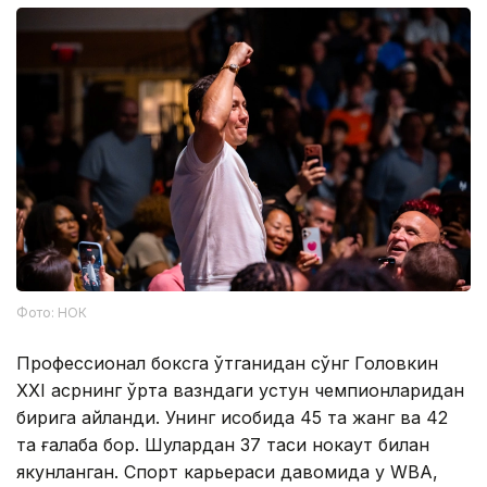
Фото: НОК
Профессионал боксга ўтганидан сўнг Головкин
XXI асрнинг ўрта вазндаги устун чемпионларидан
бирига айланди. Унинг ҳисобида 45 та жанг ва 42
та ғалаба бор. Шулардан 37 таси нокаут билан
якунланган. Спорт карьераси давомида у WBA,