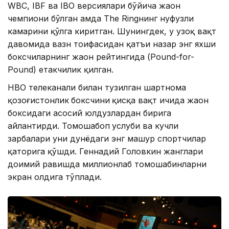
WBC, IBF ва IBO версиялари бўйича жаҳон
чемпиони бўлган ҳамда The Ringнинг нуфузли
камарини қўлга киритган. Шунингдек, у узоқ вақт
давомида вазн тоифасидан қатъи назар энг яхши
боксчиларнинг жаҳон рейтингида (Pound-for-
Pound) етакчилик қилган.
HBO телеканали билан тузилган шартнома
қозоғистонлик
боксчини
қисқа вақт ичида жаҳон
боксидаги асосий юлдузлардан бирига
айлантирди. Томошабоп
услуби ва кучли
зарбалари уни дунёдаги энг машҳур спортчилар
қаторига қўшди. Геннадий Головкин жанглари
доимий равишда миллионлаб томошабинларни
экран олдига тўплади.