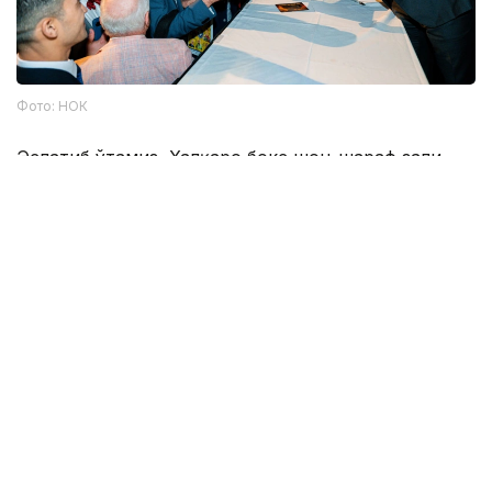
Фото: НОК
Эслатиб ўтамиз, Халқаро бокс шон-шараф зали
(IBHOF) 1989 йилда Эд Брофи ташаббуси билан
Канастота шаҳрида ташкил этилган. Бу ташкилот
бокс спортига сезиларли ҳисса қўшган шахсларни
абадий хотирада сақлашга бағишланган дунёдаги
асосий институт ҳисобланади. У профессионал
бокс тарихини сақлаш ва уни оммалаштириш
билан шуғулланади. Ҳозирда Халқаро бокс шон-
шараф зали 300 дан ортиқ аъзога эга.
Геннадий Головкин
Бокс
Спорт