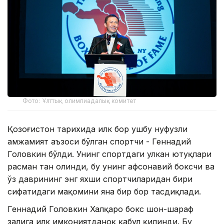
Фото: Ұлттық олимпиадалық комитет
Қозоғистон тарихида илк бор ушбу нуфузли
ҳамжамият аъзоси бўлган спортчи - Геннадий
Головкин бўлди. Унинг спортдаги улкан ютуқлари
расман тан олинди, бу унинг афсонавий боксчи ва
ўз даврининг энг яхши спортчиларидан бири
сифатидаги мақомини яна бир бор тасдиқлади.
Геннадий Головкин Халқаро бокс шон-шараф
залига илк имкониятданоқ қабул қилинди. Бу