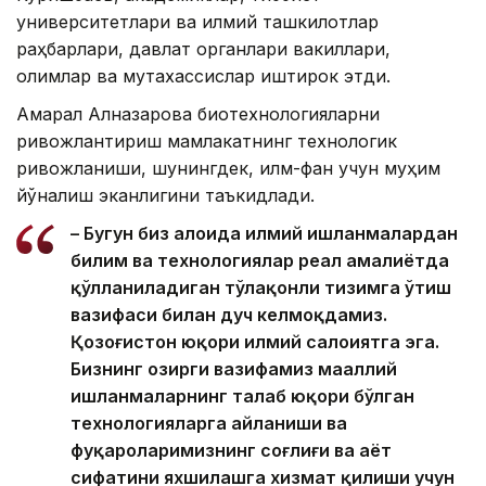
университетлари ва илмий ташкилотлар
раҳбарлари, давлат органлари вакиллари,
олимлар ва мутахассислар иштирок этди.
Ақмарал Алназарова биотехнологияларни
ривожлантириш мамлакатнинг технологик
ривожланиши, шунингдек, илм-фан учун муҳим
йўналиш эканлигини таъкидлади.
– Бугун биз алоҳида илмий ишланмалардан
билим ва технологиялар реал амалиётда
қўлланиладиган тўлақонли тизимга ўтиш
вазифаси билан дуч келмоқдамиз.
Қозоғистон юқори илмий салоҳиятга эга.
Бизнинг ҳозирги вазифамиз маҳаллий
ишланмаларнинг талаб юқори бўлган
технологияларга айланиши ва
фуқароларимизнинг соғлиғи ва ҳаёт
сифатини яхшилашга хизмат қилиши учун