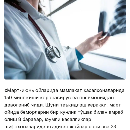
«Март-июнь ойларида мамлакат касалхоналарида
150 минг киши коронавирус ва пневмониядан
даволаниб чиқди. Шуни таъкидлаш керакки, март
ойида беморларни бир кунлик тўшак билан қамраб
олиш 8 баравар, юқумли касалликлар
шифохоналарида ётадиган жойлар сони эса 23