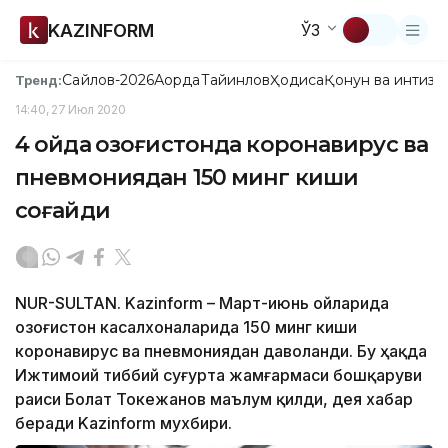
KAZINFORM
ЎЗ
Сайлов-2026
Ақорда
Тайинлов
Ҳодиса
Қонун ва интизо
Тренд:
14:40, 27 Июл 2020
4 ойда Қозоғистонда коронавирус ва
пневмониядан 150 минг киши
соғайди
NUR-SULTAN. Kazinform – Март-июнь ойларида
Қозоғистон касалхоналарида 150 минг киши
коронавирус ва пневмониядан даволанди. Бу ҳақда
Ижтимоий тиббий суғурта жамғармаси бошқаруви
раиси Болат Токежанов маълум қилди, дея хабар
беради Kazinform мухбири.