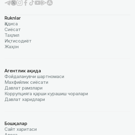
Ruknlar
Ҳодиса
Сиёсат
Таҳлил
Иқтисодиёт
Жаҳон
Агентлик ҳақида
Фойдаланувчи шартномаси
Махфийлик сиёсати
Давлат рамзлари
Коррупцияга қарши курашиш чоралари
Давлат харидлари
Бошқалар
Сайт харитаси
Алоқа