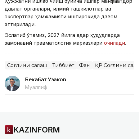
Ҳужжатни ишлаб чиқиш бўйича ишлар манфаатдор
давлат органлари, илмий ташкилотлар ва
экспертлар ҳамжамияти иштирокида давом
эттирилади.
Эслатиб ўтамиз, 2027 йилга қадар ҳудудларда
замонавий травматология марказлари
очилади
.
Соғлиқни сақлаш
Тиббиёт
Фан
ҚР Соғлиқни сақ
Бекабат Узаков
Муаллиф
KAZINFORM