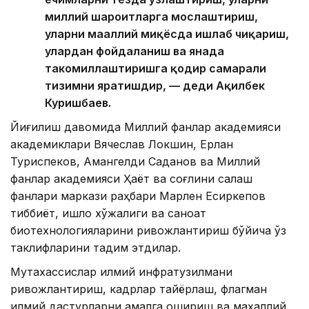
миллий шароитларга мослаштириш,
уларни маҳаллий миқёсда ишлаб чиқариш,
улардан фойдаланиш ва янада
такомиллаштиришга қодир самарали
тизимни яратишдир, — деди Ақилбек
Куришбаев.
Йиғилиш давомида Миллий фанлар академияси
академиклари Вячеслав Локшин, Ерлан
Туриспеков, Амангелди Саданов ва Миллий
фанлар академияси Ҳаёт ва соғлиқни сақлаш
фанлари маркази раҳбари Марлен Есиркепов
тиббиёт, қишлоқ хўжалиги ва саноат
биотехнологияларини ривожлантириш бўйича ўз
таклифларини тақдим этдилар.
Мутахассислар илмий инфратузилмани
ривожлантириш, кадрлар тайёрлаш, флагман
илмий дастурларни амалга ошириш ва маҳаллий