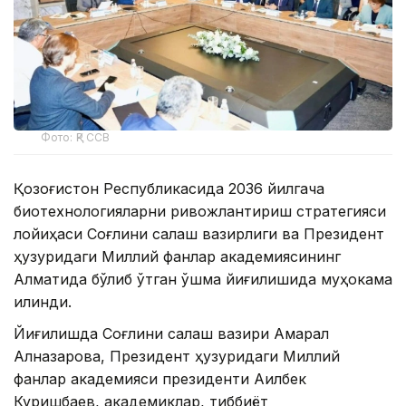
Фото: ҚР ССВ
Қозоғистон Республикасида 2036 йилгача
биотехнологияларни ривожлантириш стратегияси
лойиҳаси Соғлиқни сақлаш вазирлиги ва Президент
ҳузуридаги Миллий фанлар академиясининг
Алматида бўлиб ўтган қўшма йиғилишида муҳокама
қилинди.
Йиғилишда Соғлиқни сақлаш вазири Ақмарал
Алназарова, Президент ҳузуридаги Миллий
фанлар академияси президенти Ақилбек
Куришбаев, академиклар, тиббиёт