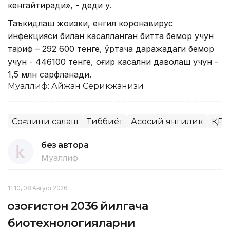
кенгайтиради», - деди у.
Таъкидлаш жоизки, енгил коронавирус
инфекцияси билан касалланган битта бемор учун
тариф – 292 600 тенге, ўртача даражадаги бемор
учун - 446100 тенге, оғир касални даволаш учун -
1,5 млн сарфланади.
Муаллиф: Айжан Серикжанқизи
Соғлиқни сақлаш
Тиббиёт
Асосий янгилик
ҚР 
без автора
Муаллиф
11:10, 08 Август 2026
Қозоғистон 2036 йилгача
биотехнологияларни