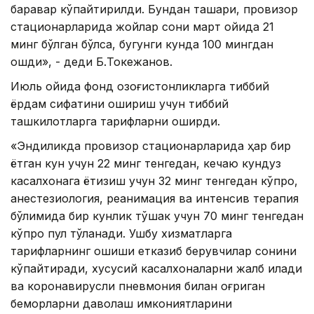
баравар кўпайтирилди. Бундан ташқари, провизор
стационарларида жойлар сони март ойида 21
минг бўлган бўлса, бугунги кунда 100 мингдан
ошди», - деди Б.Токежанов.
Июль ойида фонд қозоғистонликларга тиббий
ёрдам сифатини ошириш учун тиббий
ташкилотларга тарифларни оширди.
«Эндиликда провизор стационарларида ҳар бир
ётган кун учун 22 минг тенгедан, кечаю кундуз
касалхонага ётқизиш учун 32 минг тенгедан кўпроқ,
анестезиология, реанимация ва интенсив терапия
бўлимида бир кунлик тўшак учун 70 минг тенгедан
кўпроқ пул тўланади. Ушбу хизматларга
тарифларнинг ошиши етказиб берувчилар сонини
кўпайтиради, хусусий касалхоналарни жалб қилади
ва коронавирусли пневмония билан оғриган
беморларни даволаш имкониятларини