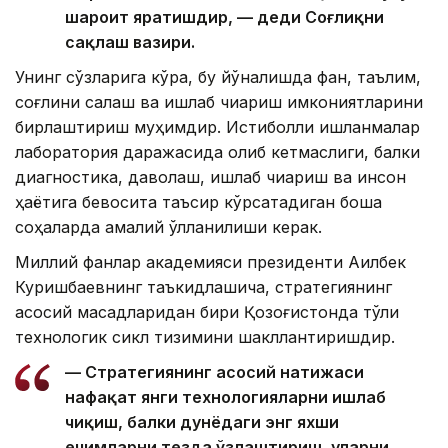
шароит яратишдир, — деди Соғлиқни
сақлаш вазири.
Унинг сўзларига кўра, бу йўналишда фан, таълим,
соғлиқни сақлаш ва ишлаб чиқариш имкониятларини
бирлаштириш муҳимдир. Истиқболли ишланмалар
лаборатория даражасида қолиб кетмаслиги, балки
диагностика, даволаш, ишлаб чиқариш ва инсон
ҳаётига бевосита таъсир кўрсатадиган бошқа
соҳаларда амалий қўлланилиши керак.
Миллий фанлар академияси президенти Ақилбек
Куришбаевнинг таъкидлашича, стратегиянинг
асосий мақсадларидан бири Қозоғистонда тўлиқ
технологик сикл тизимини шакллантиришдир.
— Стратегиянинг асосий натижаси
нафақат янги технологияларни ишлаб
чиқиш, балки дунёдаги энг яхши
ечимларни тезда ўзлаштириш, уларни