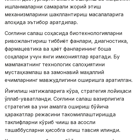
ишланмаларни самарали жорий этиш
механизмларини шакллантириш масалаларига
алоҳида эътибор қаратдилар.
Соғлиқни сақлаш соҳасида биотехнологияларни
ривожлантириш тиббиёт фанлари, диагностика,
фармацевтика ва ҳаёт фанларининг бошқа
соҳалари учун янги имкониятлар яратади. Бу
мамлакатнинг технологик салоҳиятини
мустаҳкамлаш ва замонавий маҳаллий
ечимларнинг мавжудлигини оширишга қаратилган.
Йиғилиш натижаларига кўра, стратегия лойиҳаси
қўллаб-қувватланди. Соғлиқни сақлаш вазирлигига
стратегия ва уни амалга ошириш бўйича
ҳаракатлар режасини такомиллаштиришда
таклифларни кўриб чиқиш ва асосли
ташаббусларни ҳисобга олиш тавсия қилинди.