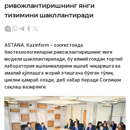
ривожлантиришнинг янги
тизимини шакллантиради
ASTANА. Кazinform – Қозоғистонда
биотехнологияларни ривожлантиришнинг янги
модели шакллантирилади, бу илмий ғоядан тортиб
лаборатория ишланмаларини ишлаб чиқаришга ва
амалий қўллашга жорий этишгача бўлган тўлиқ
циклни қамраб олади, деб хабар беради Соғлиқни
сақлаш вазирлиги.