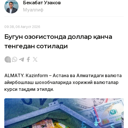
Бекабат Узаков
Муаллиф
09:38, 06 Август 2026
Бугун Қозоғистонда доллар қанча
тенгедан сотилади
ALMATY. Кazinform – Астана ва Алматидаги валюта
айирбошлаш шохобчаларида хорижий валюталар
курси тақдим этилди.