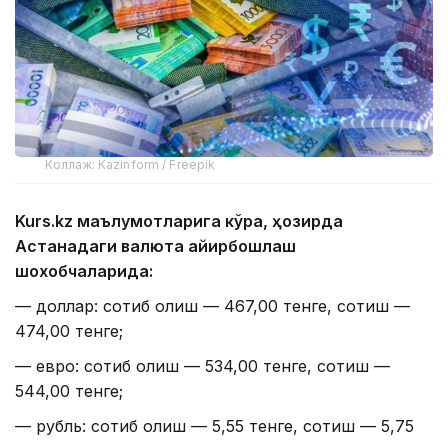
Коллаж: Kazinform / Freepik
Kurs.kz маълумотларига кўра, ҳозирда
Астанадаги валюта айирбошлаш
шохобчаларида:
— доллар: сотиб олиш — 467,00 тенге, сотиш —
474,00 тенге;
— евро: сотиб олиш — 534,00 тенге, сотиш —
544,00 тенге;
— рубль: сотиб олиш — 5,55 тенге, сотиш — 5,75