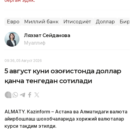
Евро
Миллий банк
Иқтисодиёт
Доллар
Бирж
Ляззат Сейданова
Муаллиф
09:36, 05 Август 2026
5 август куни Қозоғистонда доллар
қанча тенгедан сотилади
ALMATY. Кazinform – Астана ва Алматидаги валюта
айирбошлаш шохобчаларида хорижий валюталар
курси тақдим этилди.