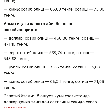
тенге;
— юань: сотиб олиш — 68,83 тенге, сотиш — 73,06
тенге.
Алматидаги валюта айирбошлаш
шохобчаларида:
— доллар: сотиб олиш — 468,86 тенге, сотиш —
471,16 тенге;
— евро: сотиб олиш — 538,74 тенге, сотиш —
543,88 тенге;
— рубль: сотиб олиш — 5,55 тенге, сотиш — 5,69
тенге.
— юань: сотиб олиш — 68,54 тенге, сотиш — 71,08
тенге.
Эслатиб ўтамиз, 5 август куни Қозоғистонда
доллар қанча тенгедан сотилиши ҳақида хабар
берган эдик.