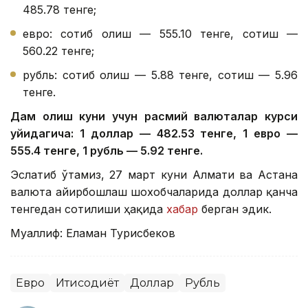
485.78 тенге;
евро: сотиб олиш — 555.10 тенге, сотиш —
560.22 тенге;
рубль: сотиб олиш — 5.88 тенге, сотиш — 5.96
тенге.
Дам олиш куни учун расмий валюталар курси
қуйидагича: 1 доллар — 482.53 тенге, 1 евро —
555.4 тенге, 1 рубль — 5.92 тенге.
Эслатиб ўтамиз, 27 март куни Алмати ва Астана
валюта айирбошлаш шохобчаларида доллар қанча
тенгедан сотилиши ҳақида
хабар
берган эдик.
Муаллиф: Еламан Турисбеков
Евро
Иқтисодиёт
Доллар
Рубль