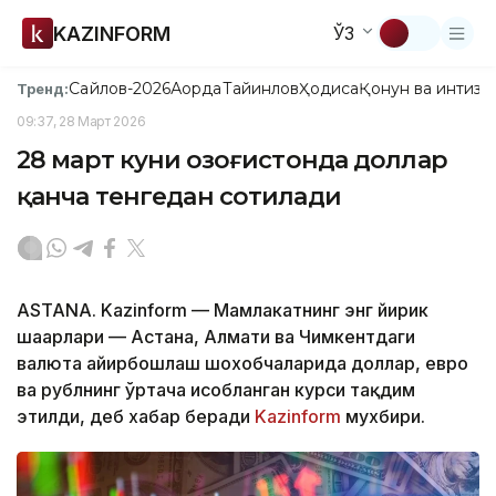
KAZINFORM
ЎЗ
Сайлов-2026
Ақорда
Тайинлов
Ҳодиса
Қонун ва интизо
Тренд:
09:37, 28 Март 2026
28 март куни Қозоғистонда доллар
қанча тенгедан сотилади
ASTANA. Kazinform — Мамлакатнинг энг йирик
шаҳарлари — Астана, Алмати ва Чимкентдаги
валюта айирбошлаш шохобчаларида доллар, евро
ва рублнинг ўртача ҳисобланган курси тақдим
этилди, деб хабар беради
Kazinform
мухбири.