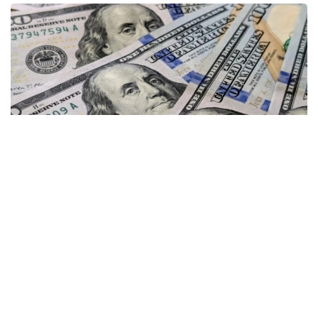
Фото: gazeta.uz
Kurs.kz маълумотларига кўра, ҳозирда
Астанадаги валюта айирбошлаш
шохобчаларида:
— доллар: сотиб олиш — 467,12 тенге, сотиш —
474,01 тенге;