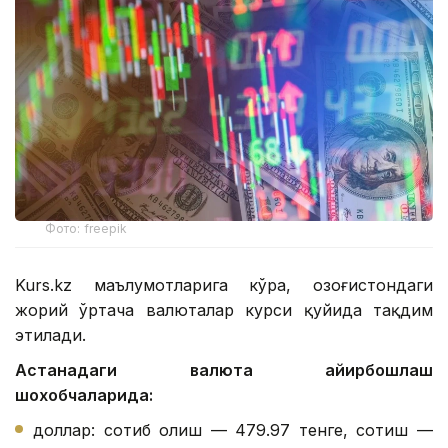
Фото: freepik
Kurs.kz маълумотларига кўра, Қозоғистондаги
жорий ўртача валюталар курси қуйида тақдим
этилади.
Астанадаги валюта айирбошлаш
шохобчаларида:
доллар: сотиб олиш — 479.97 тенге, сотиш —