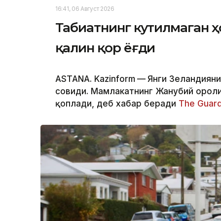
16:41, 06 Август 2026
Табиатнинг кутилмаган ҳ
қалин қор ёғди
ASTANA. Kazinform
—
Янги Зеландияни
совиди. Мамлакатнинг Жанубий ороли
қоплади, деб хабар беради
The Guard