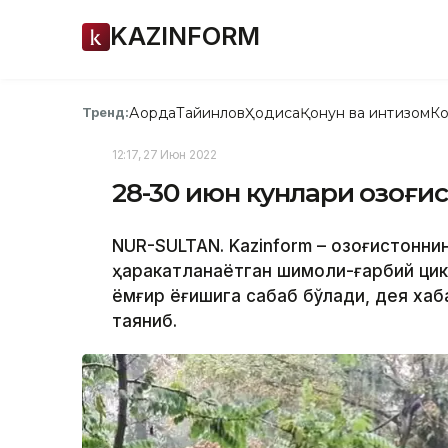
KAZINFORM
Ақорда
Тайинлов
Ҳодиса
Қонун ва интизом
Ко
Тренд:
12:17, 27 Июн 2022
28-30 июн кунлари Қозоғ
NUR-SULTAN. Kazinform – Қозоғистонн
ҳаракатланаётган шимоли-ғарбий ци
ёмғир ёғишига сабаб бўлади, дея хаб
таяниб.