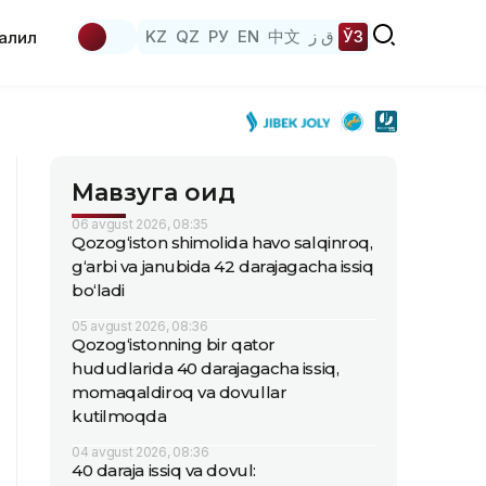
KZ
QZ
РУ
EN
中文
ق ز
ЎЗ
аҳлил
Мавзуга оид
06 avgust 2026, 08:35
Qozog‘iston shimolida havo salqinroq,
g‘arbi va janubida 42 darajagacha issiq
bo‘ladi
05 avgust 2026, 08:36
Qozog‘istonning bir qator
hududlarida 40 darajagacha issiq,
momaqaldiroq va dovullar
kutilmoqda
04 avgust 2026, 08:36
40 daraja issiq va dovul: