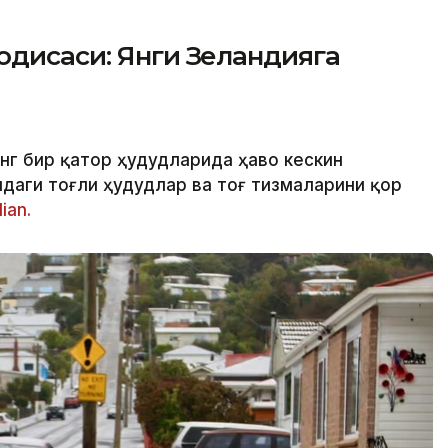
одисаси: Янги Зеландияга
нг бир қатор ҳудудларида ҳаво кескин
даги тоғли ҳудудлар ва тоғ тизмаларини қор
ian.