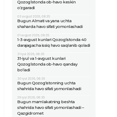
Qozog‘istonda ob-havo keskin
o‘zgaradi
03 avgust 2026, 08:35
Bugun Almati va yana uchta
shaharda havo sifati yomonlashadi
01 avgust 2026, 08:35
1-3-avgust kunlari Qozog‘istonda 40
darajagacha issiq havo saqlanib qoladi
31 iyul 2026, 08:35
31-iyul va 1-avgust kunlari
Qozog‘istonda ob-havo qanday
bo‘ladi
30 iyul 2026, 08:35
Bugun Qozog‘istonning uchta
shahrida havo sifati yomonlashadi
29 iyul 2026, 08:35
Bugun mamlakatning beshta
shahrida havo sifati yomonlashadi –
Qazgidromet