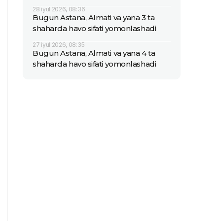
28 iyul 2026, 08:36
Bugun Astana, Almati va yana 3 ta
shaharda havo sifati yomonlashadi
27 iyul 2026, 08:35
Bugun Astana, Almati va yana 4 ta
shaharda havo sifati yomonlashadi