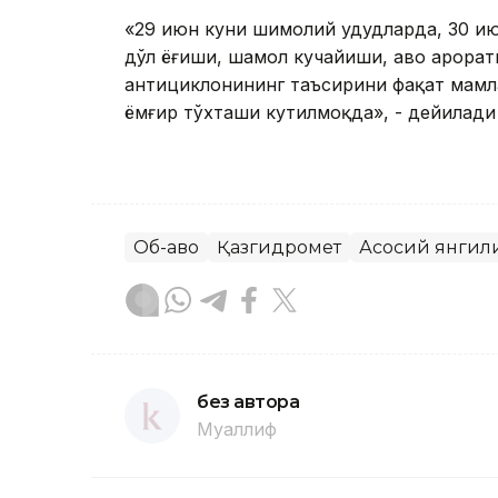
«29 июн куни шимолий ҳудудларда, 30 и
дўл ёғиши, шамол кучайиши, ҳаво ҳарор
антициклонининг таъсирини фақат мамла
ёмғир тўхташи кутилмоқда», - дейилади
Об-ҳаво
Қазгидромет
Асосий янгил
без автора
Муаллиф