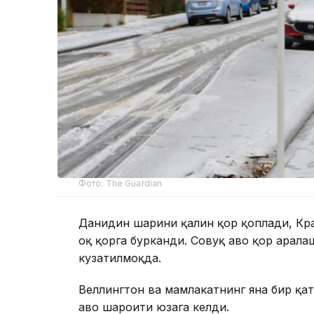
Фото: The Guardian
Данидин шаҳрини қалин қор қоплади, Кра
оқ қорга бурканди. Совуқ ҳаво қор арал
кузатилмоқда.
Веллингтон ва мамлакатнинг яна бир қато
ҳаво шароити юзага келди.