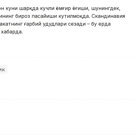
юн куни шарқда кучли ёмғир ёғиши, шунингдек,
атининг бироз пасайиши кутилмоқда. Скандинавия
катнинг ғарбий ҳудудлари сезади – бу ерда
 хабарда.
ик