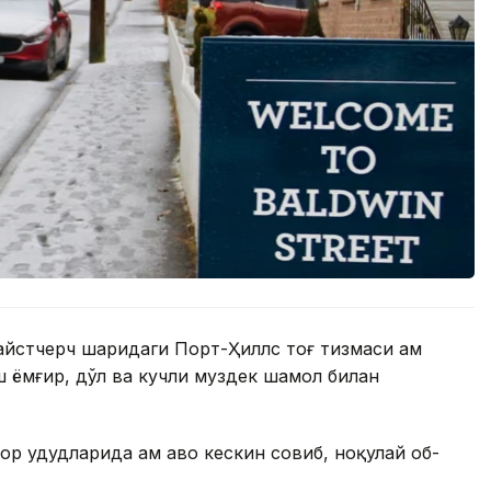
йстчерч шаҳридаги Порт-Ҳиллс тоғ тизмаси ҳам
аш ёмғир, дўл ва кучли муздек шамол билан
р ҳудудларида ҳам ҳаво кескин совиб, ноқулай об-