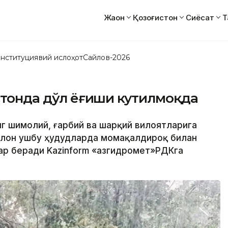
Жаҳон
Қозоғистон
Сиёсат
Т
нституциявий ислоҳот
Сайлов-2026
истонда дўл ёғиши кутилмоқда
инг шимолий, ғарбий ва шарқий вилоятларига
клон ушбу ҳудудларда момақалдироқ билан
ар беради Kazinform «Қазгидромет»РДКга