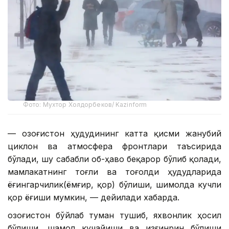
Фото: Мухтор Холдорбеков/ Kazinform
— Қозоғистон ҳудудининг катта қисми жанубий
циклон ва атмосфера фронтлари таъсирида
бўлади, шу сабабли об-ҳаво беқарор бўлиб қолади,
мамлакатнинг тоғли ва тоғолди ҳудудларида
ёғингарчилик(ёмғир, қор) бўлиши, шимолда кучли
қор ёғиши мумкин, — дейилади хабарда.
Қозоғистон бўйлаб туман тушиб, яхвонлик ҳосил
бўлиши, шамол кучайиши ва изғинрин бўлиши