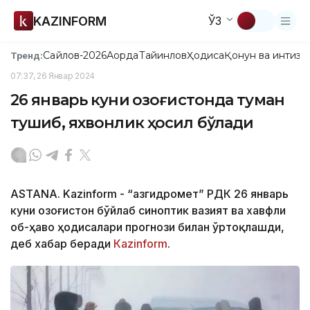
KAZINFORM
ЎЗ
Сайлов-2026
Ақорда
Тайинлов
Ҳодиса
Қонун ва интизо
Тренд:
07:37, 26 Январ 2024
26 январь куни Қозоғистонда туман
тушиб, яхвонлик ҳосил бўлади
ASTANA. Kazinform - “Қазгидромет” РДК 26 январь
куни Қозоғистон бўйлаб синоптик вазият ва хавфли
об-ҳаво ҳодисалари прогнози билан ўртоқлашди,
деб хабар беради
Каzinform
.