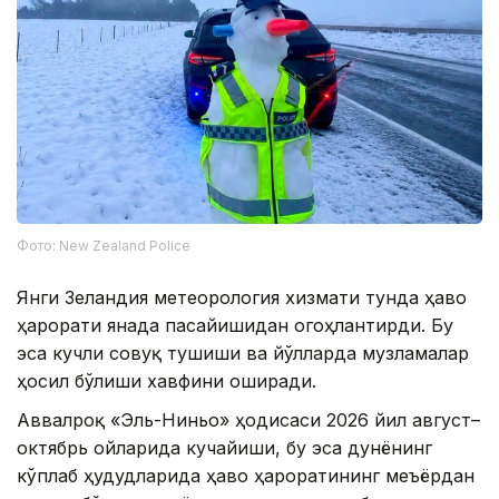
Фото: New Zealand Police
Янги Зеландия метеорология хизмати тунда ҳаво
ҳарорати янада пасайишидан огоҳлантирди. Бу
эса кучли совуқ тушиши ва йўлларда музламалар
ҳосил бўлиши хавфини оширади.
Аввалроқ «Эль-Ниньо» ҳодисаси 2026 йил август–
октябрь ойларида кучайиши, бу эса дунёнинг
кўплаб ҳудудларида ҳаво ҳароратининг меъёрдан