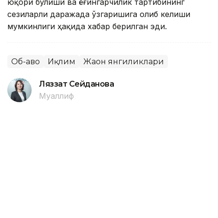
юқори бўлиши ва ёғингарчилик тартибининг
сезиларли даражада ўзгаришига олиб келиши
мумкинлиги ҳақида хабар берилган эди.
Об-ҳаво
Иқлим
Жаҳон янгиликлари
Ляззат Сейданова
Муаллиф
14:41, 06 Август 2026
Италиянинг 27 та шаҳрида кучли
иссиқ туфайли «қизил» хавф
даражаси эълон қилинди