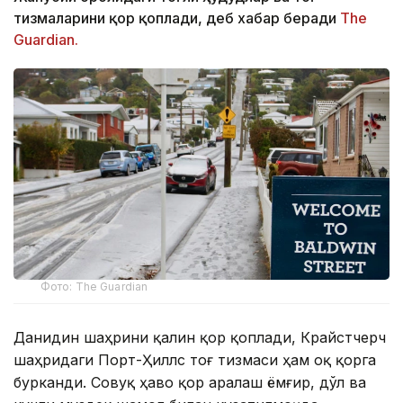
тизмаларини қор қоплади, деб хабар беради
The
Guardian.
Фото: The Guardian
Данидин шаҳрини қалин қор қоплади, Крайстчерч
шаҳридаги Порт-Ҳиллс тоғ тизмаси ҳам оқ қорга
бурканди. Совуқ ҳаво қор аралаш ёмғир, дўл ва