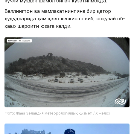
кучли муздек шамол билан кузатилмоқда.
Веллингтон ва мамлакатнинг яна бир қатор
ҳудудларида ҳам ҳаво кескин совиб, ноқулай об-
ҳаво шароити юзага келди.
Фото: Жаңа Зеландия метеорологиялық қызметі / X желісі