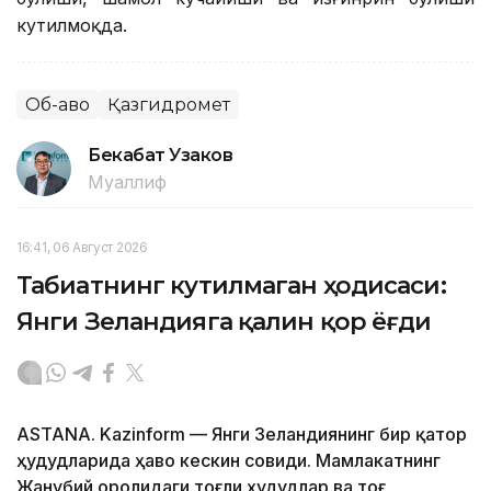
кутилмоқда.
Об-ҳаво
Қазгидромет
Бекабат Узаков
Муаллиф
16:41, 06 Август 2026
Табиатнинг кутилмаган ҳодисаси:
Янги Зеландияга қалин қор ёғди
ASTANA. Kazinform
—
Янги Зеландиянинг бир қатор
ҳудудларида ҳаво кескин совиди. Мамлакатнинг
Жанубий оролидаги тоғли ҳудудлар ва тоғ