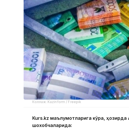
Коллаж: Kazinform / Freepik
Kurs.kz маълумотларига кўра, ҳозирд
шохобчаларида: