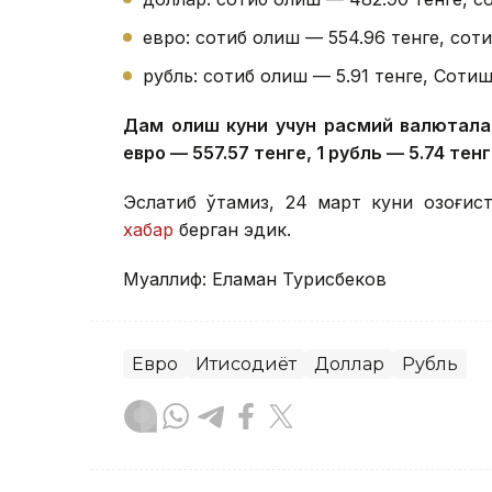
евро: сотиб олиш — 554.96 тенге, соти
рубль: сотиб олиш — 5.91 тенге, Сотиш
Дам олиш куни учун расмий валюталар 
евро — 557.57 тенге, 1 рубль — 5.74 тенг
Эслатиб ўтамиз, 24 март куни Қозоғи
хабар
берган эдик.
Муаллиф: Еламан Турисбеков
Евро
Иқтисодиёт
Доллар
Рубль