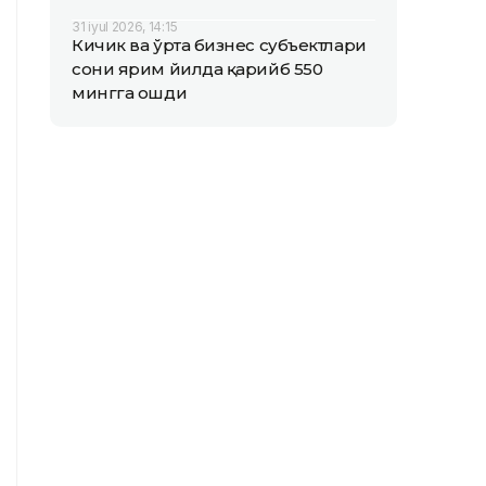
31 iyul 2026, 14:15
Кичик ва ўрта бизнес субъектлари
сони ярим йилда қарийб 550
мингга ошди