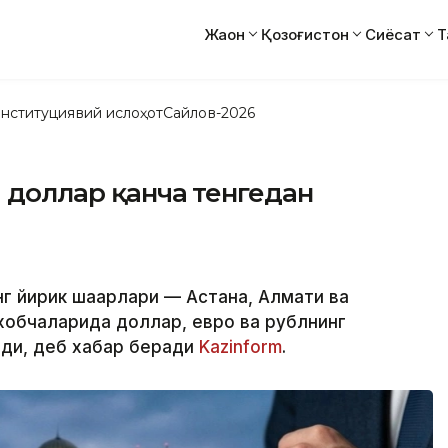
Жаҳон
Қозоғистон
Сиёсат
Т
нституциявий ислоҳот
Сайлов-2026
а доллар қанча тенгедан
г йирик шаҳарлари — Астана, Алмати ва
обчаларида доллар, евро ва рублнинг
лди, деб хабар беради
Kazinform
.