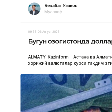
Бекабат Узаков
Муаллиф
09:38, 06 Август 2026
Бугун Қозоғистонда долл
ALMATY. Кazinform – Астана ва Алм
хорижий валюталар курси тақдим эти