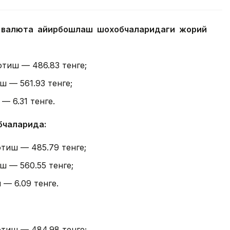
а валюта айирбошлаш шохобчаларидаги жорий
отиш — 486.83 тенге;
ш — 561.93 тенге;
— 6.31 тенге.
бчаларида:
отиш — 485.79 тенге;
ш — 560.55 тенге;
 — 6.09 тенге.
отиш — 484.98 тенге;