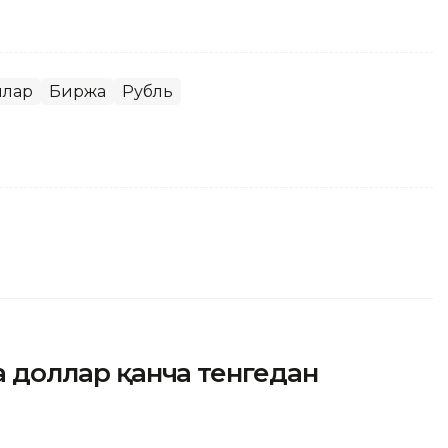
ллар
Биржа
Рубль
да доллар қанча тенгедан