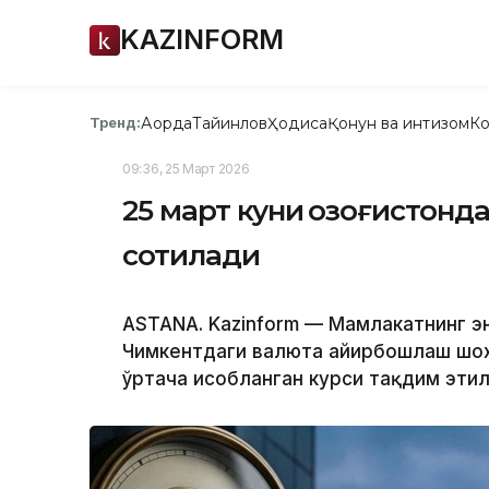
KAZINFORM
Ақорда
Тайинлов
Ҳодиса
Қонун ва интизом
Ко
Тренд:
09:36, 25 Март 2026
25 март куни Қозоғистонд
сотилади
ASTANA. Kazinform — Мамлакатнинг эн
Чимкентдаги валюта айирбошлаш шох
ўртача ҳисобланган курси тақдим эти