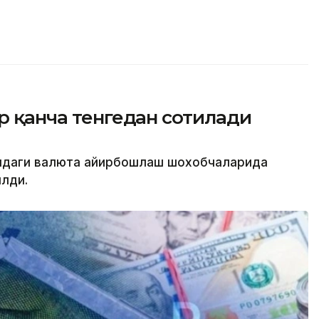
ар қанча тенгедан сотилади
атидаги валюта айирбошлаш шохобчаларида
лди.