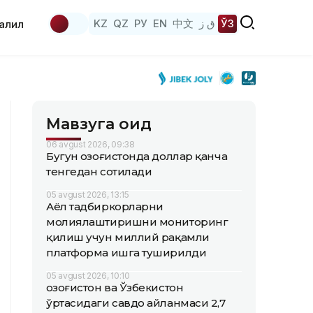
KZ
QZ
РУ
EN
中文
ق ز
ЎЗ
аҳлил
Мавзуга оид
06 avgust 2026, 09:38
Бугун Қозоғистонда доллар қанча
тенгедан сотилади
05 avgust 2026, 13:15
Аёл тадбиркорларни
молиялаштиришни мониторинг
қилиш учун миллий рақамли
платформа ишга туширилди
05 avgust 2026, 10:10
Қозоғистон ва Ўзбекистон
ўртасидаги савдо айланмаси 2,7