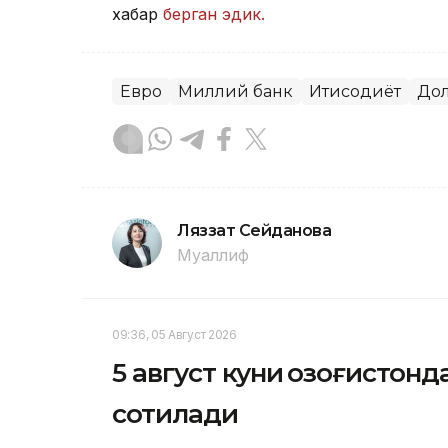
хабар
берган эдик.
Евро
Миллий банк
Иқтисодиёт
До
Ляззат Сейданова
Муаллиф
09:36, 05 Август 2026
5 август куни Қозоғистон
сотилади