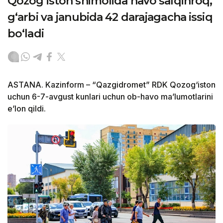
Qozog‘iston shimolida havo salqinroq,
g‘arbi va janubida 42 darajagacha issiq
bo‘ladi
ASTANA. Kazinform – “Qazgidromet” RDK Qozog‘iston
uchun 6-7-avgust kunlari uchun ob-havo ma’lumotlarini
e’lon qildi.