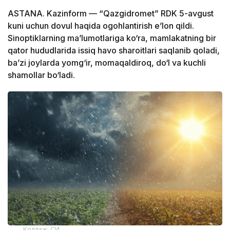
ASTANA. Kazinform — “Qazgidromet” RDK 5-avgust
kuni uchun dovul haqida ogohlantirish e’lon qildi.
Sinoptiklarning ma’lumotlariga ko‘ra, mamlakatning bir
qator hududlarida issiq havo sharoitlari saqlanib qoladi,
ba’zi joylarda yomg‘ir, momaqaldiroq, do‘l va kuchli
shamollar bo‘ladi.
Коллаж: СИ