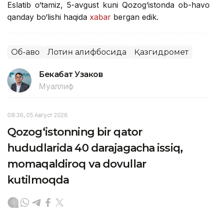
Eslatib o‘tamiz, 5-avgust kuni Qozog‘istonda ob-havo
qanday bo‘lishi haqida
xabar
bergan edik.
Об-ҳаво
Лотин алифбосида
Қазгидромет
Бекабат Узаков
Муаллиф
08:36, 05 Август 2026
Qozog‘istonning bir qator
hududlarida 40 darajagacha issiq,
momaqaldiroq va dovullar
kutilmoqda