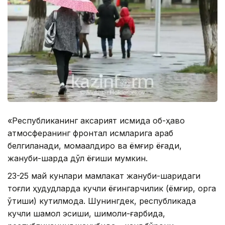
«Республиканинг аксарият қисмида об-ҳаво
атмосферанинг фронтал қисмларига қараб
белгиланади, момақалдироқ ва ёмғир ёғади,
жануби-шарқда дўл ёғиши мумкин.
23-25 май кунлари мамлакат жануби-шарқидаги
тоғли ҳудудларда кучли ёғингарчилик (ёмғир, қорга
ўтиши) кутилмоқда. Шунингдек, республикада
кучли шамол эсиши, шимоли-ғарбида,