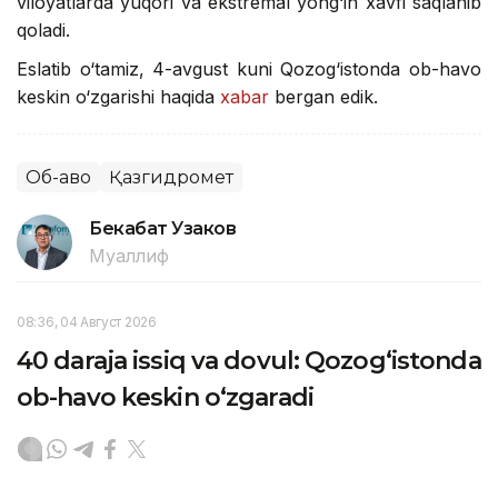
viloyatlarda yuqori va ekstremal yong‘in xavfi saqlanib
qoladi.
Eslatib o‘tamiz, 4-avgust kuni Qozog‘istonda ob-havo
keskin o‘zgarishi haqida
xabar
bergan edik.
Об-ҳаво
Қазгидромет
Бекабат Узаков
Муаллиф
08:36, 04 Август 2026
40 daraja issiq va dovul: Qozog‘istonda
ob-havo keskin o‘zgaradi