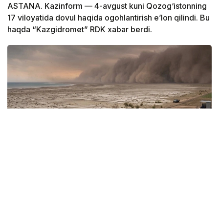
ASTANA. Kazinform — 4-avgust kuni Qozog‘istonning
17 viloyatida dovul haqida ogohlantirish e’lon qilindi. Bu
haqda “Kazgidromet” RDK xabar berdi.
Фото: Kazinform / СИ
Ob-havo sinoptiklarining ma’lumotlariga ko‘ra,
mamlakatning bir qator hududlarida yomg‘ir,
momaqaldiroq, kuchli shamol, do‘l va dovullar bo‘lishi