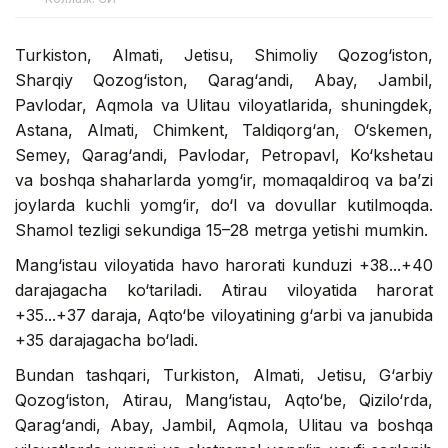
Turkiston, Almati, Jetisu, Shimoliy Qozog‘iston,
Sharqiy Qozog‘iston, Qarag‘andi, Abay, Jambil,
Pavlodar, Aqmola va Ulitau viloyatlarida, shuningdek,
Astana, Almati, Chimkent, Taldiqorg‘an, O‘skemen,
Semey, Qarag‘andi, Pavlodar, Petropavl, Ko‘kshetau
va boshqa shaharlarda yomg‘ir, momaqaldiroq va ba’zi
joylarda kuchli yomg‘ir, do‘l va dovullar kutilmoqda.
Shamol tezligi sekundiga 15–28 metrga yetishi mumkin.
Mang‘istau viloyatida havo harorati kunduzi +38...+40
darajagacha ko‘tariladi. Atirau viloyatida harorat
+35...+37 daraja, Aqto‘be viloyatining g‘arbi va janubida
+35 darajagacha bo‘ladi.
Bundan tashqari, Turkiston, Almati, Jetisu, G‘arbiy
Qozog‘iston, Atirau, Mang‘istau, Aqto‘be, Qizilo‘rda,
Qarag‘andi, Abay, Jambil, Aqmola, Ulitau va boshqa