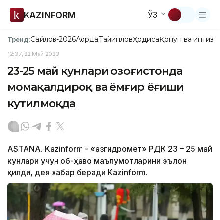
KAZINFORM
ЎЗ
Сайлов-2026
Ақорда
Тайинлов
Ҳодиса
Қонун ва интизо
Тренд:
12:37, 22 Май 2023
23-25 ​​май кунлари Қозоғистонда
момақалдироқ ва ёмғир ёғиши
кутилмоқда
ASTANA. Kazinform - «Қазгидромет» РДК 23 – 25 май
кунлари учун об-ҳаво маълумотларини эълон
қилди, дея хабар беради Kazinform.