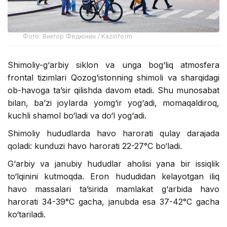
Фото: Виктор Федюнин / Kazinform
Shimoliy-g‘arbiy siklon va unga bog‘liq atmosfera
frontal tizimlari Qozog‘istonning shimoli va sharqidagi
ob-havoga ta’sir qilishda davom etadi. Shu munosabat
bilan, ba’zi joylarda yomg‘ir yog‘adi, momaqaldiroq,
kuchli shamol bo‘ladi va do‘l yog‘adi.
Shimoliy hududlarda havo harorati qulay darajada
qoladi: kunduzi havo harorati 22-27°C bo‘ladi.
G‘arbiy va janubiy hududlar aholisi yana bir issiqlik
to‘lqinini kutmoqda. Eron hududidan kelayotgan iliq
havo massalari ta’sirida mamlakat g‘arbida havo
harorati 34-39°C gacha, janubda esa 37-42°C gacha
ko‘tariladi.