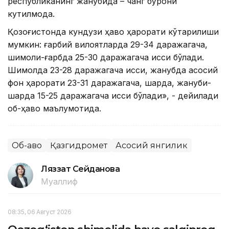
республиканинг жанубида – чанг бўрони
кутилмоқда.
Қозоғистонда кундузи ҳаво ҳарорати кўтарилиши
мумкин: ғарбий вилоятларда 29-34 даражагача,
шимоли-ғарбда 25-30 даражагача иссиқ бўлади.
Шимолда 23-28 даражагача иссиқ, жанубда асосий
фон ҳарорати 23-31 даражагача, шарқда, жануби-
шарқда 15-25 даражагача иссиқ бўлади», - дейилади
об-ҳаво маълумотида.
Об-ҳаво
Қазгидромет
Асосий янгилик
Ляззат Сейданова
Муаллиф
08:35, 06 Август 2026