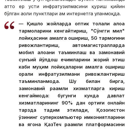
ҳатто ер усти инфратузилмасини қуриш қийин
бўлган аҳоли пунктлари ҳам интернетга уланмоқда.
— Қишлоқ жойларда оптик толали алоқа
тармоқларини кенгайтириш, "Сўнгги мил"
лойиҳасини амалга ошириш, 5G тармоғини
ривожлантириш, автомагистралларда
мобил алоқани таъминлаш ва замонавий
сунъий йўлдош ечимларини жорий этиш
каби муҳим лойиҳаларни амалга ошириш
орқали инфратузилмани ривожлантириш
таъминланмоқда. Шу билан бирга,
замонавий рақамли хизматларга кириш
кенгаймоқда: бугунги кунда давлат
хизматларининг 90% дан ортиғи онлайн
тарзда тақдим этилади, Қозоғистон
ўзининг суперкомпьютер имкониятларини
ва ягона ҚазТеч рақамли платформасини