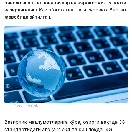
ривожланиш, инновациялар ва аэрокосмик саноати
вазирлигининг Kazinform агентлиги сўровига берган
жавобида айтилган.
Фото: Freepik
Вазирлик маълумотларига кўра, ҳозирги вақтда 3G
стандартидаги алоқа 2 704 та қишлоқда, 4G