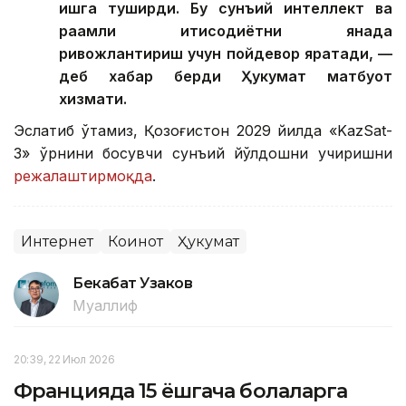
ишга туширди. Бу сунъий интеллект ва
рақамли иқтисодиётни янада
ривожлантириш учун пойдевор яратади, —
деб хабар берди Ҳукумат матбуот
хизмати.
Эслатиб ўтамиз, Қозоғистон 2029 йилда «KazSat-
3» ўрнини босувчи сунъий йўлдошни учиришни
режалаштирмоқда
.
Интернет
Коинот
Ҳукумат
Бекабат Узаков
Муаллиф
20:39, 22 Июл 2026
Францияда 15 ёшгача болаларга