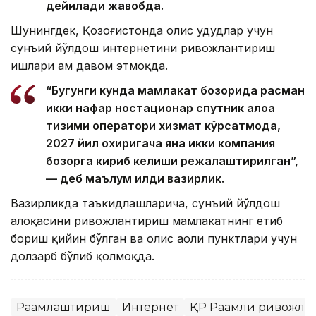
дейилади жавобда.
Шунингдек, Қозоғистонда олис ҳудудлар учун
сунъий йўлдош интернетини ривожлантириш
ишлари ҳам давом этмоқда.
“Бугунги кунда мамлакат бозорида расман
икки нафар ностационар спутник алоқа
тизими оператори хизмат кўрсатмоқда,
2027 йил охиригача яна икки компания
бозорга кириб келиши режалаштирилган”,
— деб маълум қилди вазирлик.
Вазирликда таъкидлашларича, сунъий йўлдош
алоқасини ривожлантириш мамлакатнинг етиб
бориш қийин бўлган ва олис аҳоли пунктлари учун
долзарб бўлиб қолмоқда.
Рақамлаштириш
Интернет
ҚР Рақамли ривожла