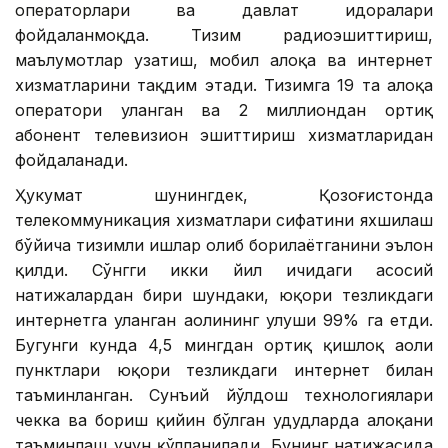
операторлари ва давлат идоралари
фойдаланмоқда. Тизим радиоэшиттириш,
маълумотлар узатиш, мобил алоқа ва интернет
хизматларини тақдим этади. Тизимга 19 та алоқа
оператори уланган ва 2 миллиондан ортиқ
абонент телевизион эшиттириш хизматларидан
фойдаланади.
Ҳукумат шунингдек, Қозоғистонда
телекоммуникация хизматлари сифатини яхшилаш
бўйича тизимли ишлар олиб борилаётганини эълон
қилди. Сўнгги икки йил ичидаги асосий
натижалардан бири шундаки, юқори тезликдаги
интернетга уланган аҳолининг улуши 99% га етди.
Бугунги кунда 4,5 мингдан ортиқ қишлоқ аҳоли
пунктлари юқори тезликдаги интернет билан
таъминланган. Сунъий йўлдош технологиялари
чекка ва бориш қийин бўлган ҳудудларда алоқани
таъминлаш учун қўлланилади. Бунинг натижасида