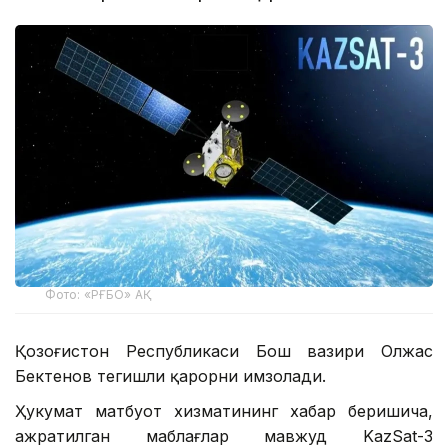
Фото: «РҒБО» АҚ
Қозоғистон Республикаси Бош вазири Олжас
Бектенов тегишли қарорни имзолади.
Ҳукумат матбуот хизматининг хабар беришича,
ажратилган маблағлар мавжуд KazSat-3