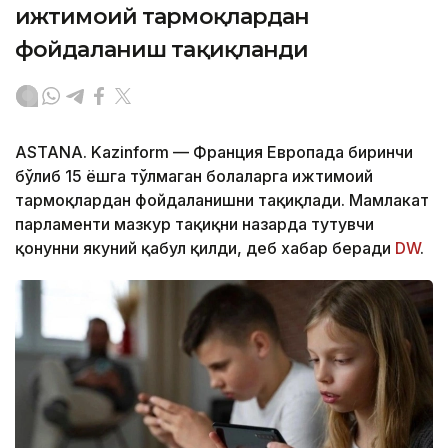
ижтимоий тармоқлардан
фойдаланиш тақиқланди
ASTANA. Kazinform — Франция Европада биринчи
бўлиб 15 ёшга тўлмаган болаларга ижтимоий
тармоқлардан фойдаланишни тақиқлади. Мамлакат
парламенти мазкур тақиқни назарда тутувчи
қонунни якуний қабул қилди, деб хабар беради
DW
.