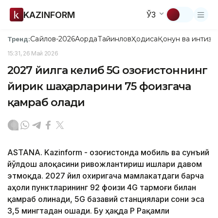
KAZINFORM
ЎЗ
Сайлов-2026
Ақорда
Тайинлов
Ҳодиса
Қонун ва интизо
Тренд:
15:31, 26 Май 2026
2027 йилга келиб 5G Қозоғистоннинг
йирик шаҳарларини 75 фоизгача
қамраб олади
ASTANA. Kazinform - Қозоғистонда мобиль ва сунъий
йўлдош алоқасини ривожлантириш ишлари давом
этмоқда. 2027 йил охиригача мамлакатдаги барча
аҳоли пунктларининг 92 фоизи 4G тармоғи билан
қамраб олинади, 5G базавий станциялари сони эса
3,5 мингтадан ошади. Бу ҳақда ҚР Рақамли