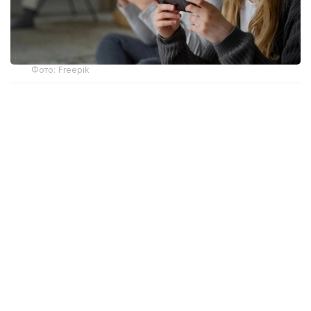
Фото: Freepik
Янги қоида 1 сентябрдан кучга киради.
Шу тариқа Франция Европада бундай тақиқни
жорий этган биринчи давлатга айланди.
Ҳукуматнинг маълум қилишича, ушбу қарорнинг
асосий мақсади вояга етмаганларни максимал
даражада ҳимоя қилиш ва ижтимоий тармоқлардан
фойдаланиш билан боғлиқ хавф-хатарларни
камайтиришдан иборат.
Сунъий интеллект масалалари бўйича вазир Анн
Ле Энанффнинг айтишича, мамлакат Европада
биринчи бўлиб «рақамли вояга етиш ёши»