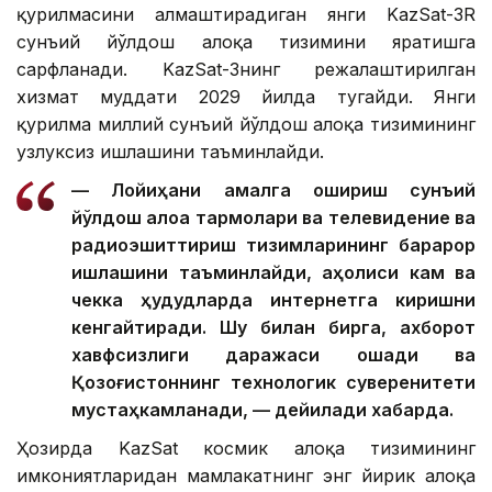
қурилмасини алмаштирадиган янги KazSat-3R
сунъий йўлдош алоқа тизимини яратишга
сарфланади. KazSat-3нинг режалаштирилган
хизмат муддати 2029 йилда тугайди. Янги
қурилма миллий сунъий йўлдош алоқа тизимининг
узлуксиз ишлашини таъминлайди.
— Лойиҳани амалга ошириш сунъий
йўлдош алоқа тармоқлари ва телевидение ва
радиоэшиттириш тизимларининг барқарор
ишлашини таъминлайди, аҳолиси кам ва
чекка ҳудудларда интернетга киришни
кенгайтиради. Шу билан бирга, ахборот
хавфсизлиги даражаси ошади ва
Қозоғистоннинг технологик суверенитети
мустаҳкамланади, — дейилади хабарда.
Ҳозирда KazSat космик алоқа тизимининг
имкониятларидан мамлакатнинг энг йирик алоқа