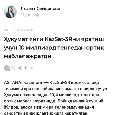
Ляззат Сейданова
Муаллиф
09:08, 23 Июл 2026
Ҳукумат янги KazSat-3Rни яратиш
учун 10 миллиард тенгедан ортиқ
маблағ ажратди
ASTANА. Кazinform — KazSat-3R космик алоқа
тизимини яратиш лойиҳасини амалга ошириш учун
Ҳукумат захирасидан 10,4 миллиард тенгедан
ортиқ маблағ ажратилди. Лойиҳа миллий сунъий
йўлдош алоқа тизими ва телекоммуникация
саноатини ривожлантиришга қаратилган.