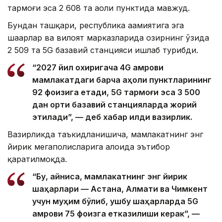
тармоғи эса 2 608 та аҳоли пунктида мавжуд.
Бундан ташқари, республика аҳамиятига эга
шаҳарлар ва вилоят марказларида ҳозирнинг ўзида
2 509 та 5G базавий станцияси ишлаб турибди.
“2027 йил охиригача 4G қамрови
мамлакатдаги барча аҳоли пунктларининг
92 фоизига етади, 5G тармоғи эса 3 500
дан ортиқ базавий станцияларда жорий
этилади”, — деб хабар қилди вазирлик.
Вазирликда таъкидланишича, мамлакатнинг энг
йирик мегаполисларига алоҳида эътибор
қаратилмоқда.
“Бу, айниқса, мамлакатнинг энг йирик
шаҳарлари — Астана, Алмати ва Чимкент
учун муҳим бўлиб, ушбу шаҳарларда 5G
қамрови 75 фоизга етказилиши керак”, —