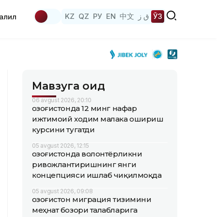
KZ
QZ
РУ
EN
中文
ق ز
ЎЗ
аҳлил
Мавзуга оид
06 avgust 2026, 20:10
Қозоғистонда 12 минг нафар
ижтимоий ходим малака ошириш
курсини тугатди
05 avgust 2026, 12:15
Қозоғистонда волонтёрликни
ривожлантиришнинг янги
концепцияси ишлаб чиқилмоқда
05 avgust 2026, 09:08
Қозоғистон миграция тизимини
меҳнат бозори талабларига