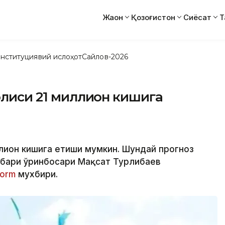
Жаҳон
Қозоғистон
Сиёсат
Т
нституциявий ислоҳот
Сайлов-2026
ҳолиси 21 миллион кишига
ллион кишига етиши мумкин. Шундай прогноз
ҳбари ўринбосари Мақсат Турлибаев
form
мухбири.