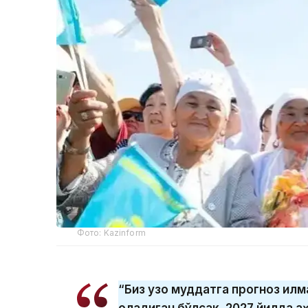
Фото: Kazinform
“Биз узоқ муддатга прогноз қил
оладиган бўлсак, 2027 йилда а