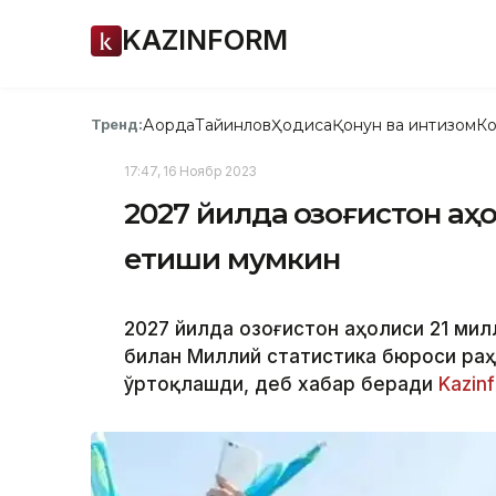
KAZINFORM
Ақорда
Тайинлов
Ҳодиса
Қонун ва интизом
Ко
Тренд:
17:47, 16 Ноябр 2023
2027 йилда Қозоғистон а
етиши мумкин
2027 йилда Қозоғистон аҳолиси 21 ми
билан Миллий статистика бюроси ра
ўртоқлашди, деб хабар беради
Kazin