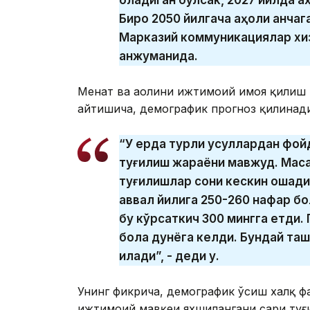
Бироқ 2050 йилгача аҳоли қанчаг
Марказий коммуникациялар хи
анжуманида.
Меҳнат ва аҳолини ижтимоий ҳимоя қили
айтишича, демографик прогноз қилинади
“У ерда турли усуллардан фой
туғилиш жараёни мавжуд. Маса
туғилишлар сони кескин ошади,
аввал йилига 250-260 нафар бо
бу кўрсаткич 300 мингга етди.
бола дунёга келди. Бундай таш
қилади”, - деди у.
Унинг фикрича, демографик ўсиш халқ ф
ижтимоий мавқеи яхшилангани сари туғи