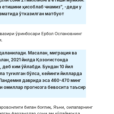
а етишини ҳисоблаб чиқамиз”, -деди у
зматида ўтказилган матбуот
ш вазири ўринбосари Ербол Оспановнинг
.
даланилади. Масалан, миграция ва
лан, 2021 йилда Қозоғистонда
 деб ким ўйлабди. Бундан 10 йил
ла туғилган бўлса, кейинги йилларда
 Пандемия даврида эса 460-470 минг
қи омиллар прогнозга бевосита таъсир
аровонлиги билан боғлиқ. Яъни, оилаларнинг
лган фарзандлар сони ҳам кўпаймоқда.