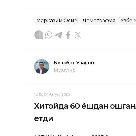
Марказий Осиё
Демография
Ўзбек
Бекабат Узаков
Муаллиф
16:15, 04 Август 2026
Хитойда 60 ёшдан ошганл
етди