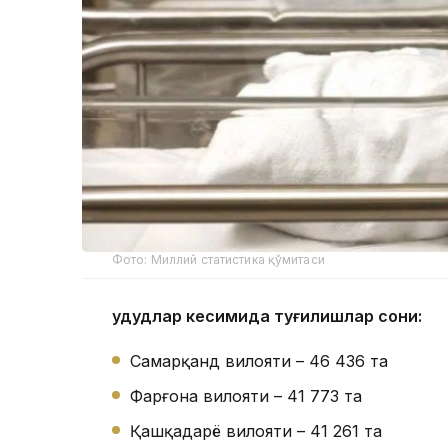
Фото: Миллий статистика қўмитаси
Ҳудудлар кесимида туғилишлар сони:
Самарқанд вилояти – 46 436 та
Фарғона вилояти – 41 773 та
Қашқадарё вилояти – 41 261 та