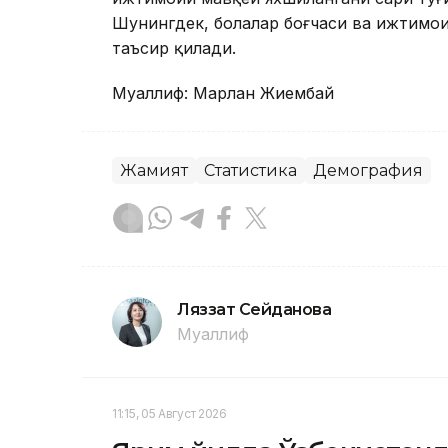
Шунингдек, болалар боғчаси ва ижтимои
таъсир қилади.
Муаллиф: Марлан Жиембай
Жамият
Статистика
Демография
Ляззат Сейданова
Муаллиф
11:15, 05 Август 2026