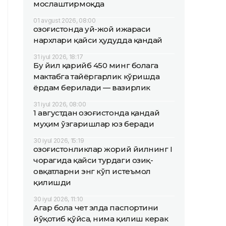
мослаштирмоқда
01 avgust 2026, 08:00
Қозоғистонда уй-жой ижараси
нархлари қайси ҳудудда қандай
31 iyul 2026, 18:17
Бу йил қарийб 450 минг болага
мактабга тайёргарлик кўришда
ёрдам берилади — вазирлик
31 iyul 2026, 08:00
1 августдан Қозоғистонда қандай
муҳим ўзгаришлар юз беради
30 iyul 2026, 15:19
Қозоғистонликлар жорий йилнинг I
чорагида қайси турдаги озиқ-
овқатларни энг кўп истеъмол
қилишди
30 iyul 2026, 11:10
Агар бола чет элда паспортини
йўқотиб қўйса, нима қилиш керак