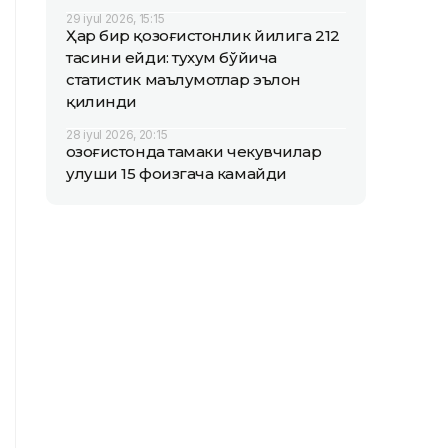
29 iyul 2026, 15:15
Ҳар бир қозоғистонлик йилига 212
тасини ейди: тухум бўйича
статистик маълумотлар эълон
қилинди
28 iyul 2026, 20:15
Қозоғистонда тамаки чекувчилар
улуши 15 фоизгача камайди