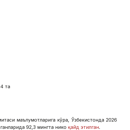
4 та
митаси маълумотларига кўра, Ўзбекистонда 2026
анларида 92,3 мингта никоҳ
қайд этилган
.