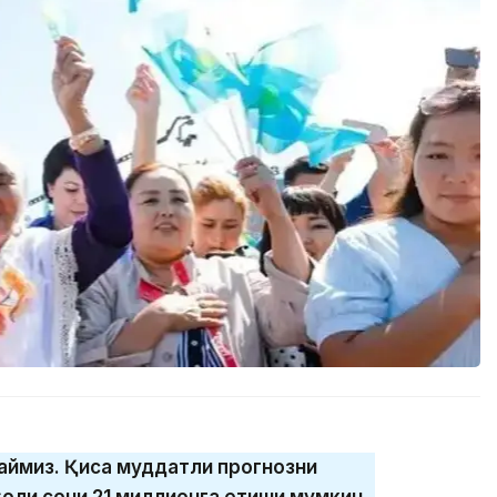
маймиз. Қисқа муддатли прогнозни
ҳоли сони 21 миллионга етиши мумкин.