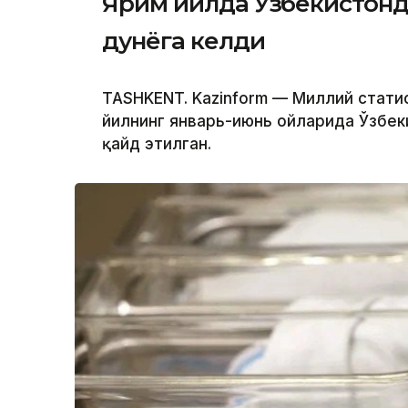
Ярим йилда Ўзбекистонд
дунёга келди
TASHKENT. Kazinform — Миллий стат
йилнинг январь-июнь ойларида Ўзбек
қайд этилган.