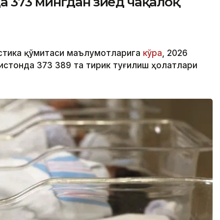
а 373 мингдан зиёд чақалоқ
истика қўмитаси маълумотларига
кўра
, 2026
истонда 373 389 та тирик туғилиш ҳолатлари