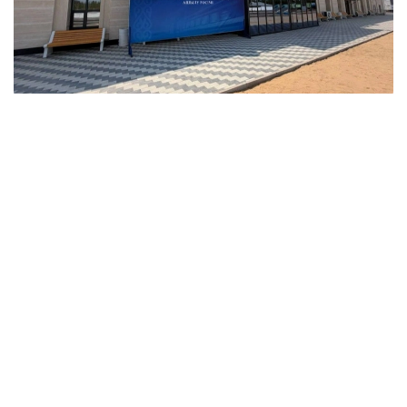
Фото: Ҳукумат
Ўтган ҳафта мамлакатнинг бир қатор ҳудудларида
янги инфратузилма лойиҳалари бошланди.
Ақмола вилоятида Курорт– Бурабай, Ақкол,
Макинск, Шортанди, Жақси, Сариоба, Ерейментау,
Еркиншилик, Оленти, Державинск, Жалтир ва
Аршали станцияларидаги темир йўл вокзалларини
реконструкция қилиш ишлари якунланди. Авария
ҳолатидаги ва эскирган бинолар ўрнига
кенгайтирилган кутиш хоналари бўлган янги
мажмуалар қурилди. Муҳандислик тармоқлари ва
платформалари тўлиқ таъмирланди, бу эса