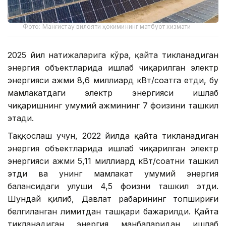
Фото: Манғистау вилояти ҳокимининг матбуот хизмати
2025 йил натижаларига кўра, қайта тикланадиган
энергия объектларида ишлаб чиқарилган электр
энергияси ҳажми 8,6 миллиард кВт/соатга етди, бу
мамлакатдаги электр энергияси ишлаб
чиқаришнинг умумий ҳажмининг 7 фоизини ташкил
этади.
Таққослаш учун, 2022 йилда қайта тикланадиган
энергия объектларида ишлаб чиқарилган электр
энергияси ҳажми 5,11 миллиард кВт/соатни ташкил
этди ва унинг мамлакат умумий энергия
балансидаги улуши 4,5 фоизни ташкил этди.
Шундай қилиб, Давлат раҳбарининг топшириғи
белгиланган лимитдан ташқари бажарилди. Қайта
тикланадиган энергия манбаларидан ишлаб