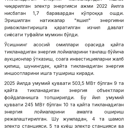
чиқарилган электр энергияси ҳажми 2022 йилга
нисбатан 1,7 баравардан кўпроққа ошди.
Эришилган натижалар "яшил" энергияни
ривожлантиришга қаратилган изчил давлат
сиёсати туфайли мумкин бўлди.
Ўсишнинг асосий омиллари орасида қайта
тикланадиган энергия лойиҳаларини танлаш бўйича
аукционлар ўтказиш, соҳага инвестицияларни жалб
қилиш, шунингдек, қайта тикланадиган энергия
иншоотларини ишга тушириш киради.
2025 йилда умумий қуввати 503,5 МВт бўлган 9 та
қайта тикланадиган энергия объектлари
фойдаланишга топширилди. Бу йил умумий
қуввати 245 МВт бўлган 10 та қайта тикланадиган
энергия лойиҳаларини амалга ошириш
режалаштирилган. Шу жумладан, 4 та шамол
электр станцияси, 5 та қуёш электр станцияси ва