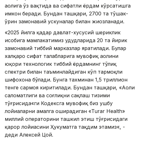
аҳолига ўз вақтида ва сифатли ёрдам кўрсатишга
имкон беради. Бундан ташқари, 2700 та тўшак-
ўрин замонавий ускуналар билан жиҳозланади.
«2025 йилга қадар давлат-хусусий шериклик
ҳисобига мамлакатимиз ҳудудларида 20 та йирик
замонавий тиббий марказлар яратилади. Булар
халқаро сифат талабларига мувофиқ аҳолини
юқори технологик тиббий ёрдамнинг тўлиқ
спектри билан таъминлайдиган кўп тармоқли
шифохона бўлади. Бунга тахминан 1,5 триллион
тенге сармоя киритилади. Бундан ташқари, «Аҳоли
саломатлиги ва соғлиқни сақлаш тизими
тўғрисида«ги Кодексга мувофиқ биз ушбу
лойиҳаларни амалга оширадиган «Turar Health»
миллий операторини ташкил этиш тўғрисидаги
қарор лойиҳасини Ҳукуматга тақдим этамиз«, -
деди Алексей Цой.