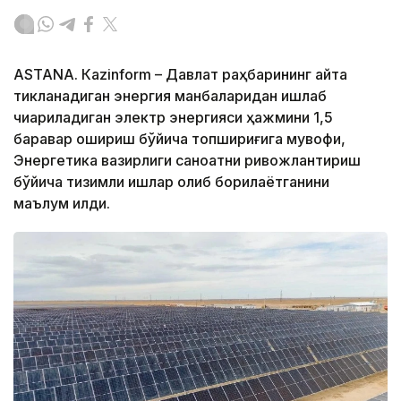
ASTANА. Кazinform – Давлат раҳбарининг қайта
тикланадиган энергия манбаларидан ишлаб
чиқариладиган электр энергияси ҳажмини 1,5
баравар ошириш бўйича топшириғига мувофиқ,
Энергетика вазирлиги саноатни ривожлантириш
бўйича тизимли ишлар олиб борилаётганини
маълум қилди.