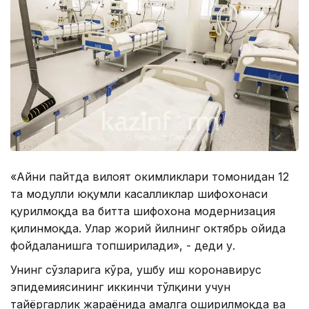
«Айни пайтда вилоят ҳокимликлари томонидан 12
та модулли юқумли касалликлар шифохонаси
қурилмоқда ва битта шифохона модернизация
қилинмоқда. Улар жорий йилнинг октябрь ойида
фойдаланишга топширилади», - деди у.
Унинг сўзларига кўра, ушбу иш коронавирус
эпидемиясининг иккинчи тўлқини учун
тайёргарлик жараёнида амалга оширилмоқда ва