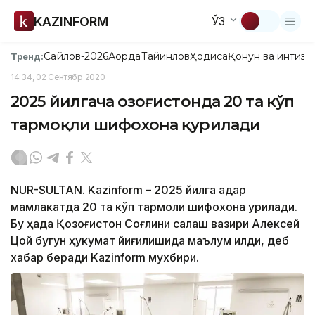
KAZINFORM
ЎЗ
Сайлов-2026
Ақорда
Тайинлов
Ҳодиса
Қонун ва интизо
Тренд:
14:34, 02 Сентябр 2020
2025 йилгача Қозоғистонда 20 та кўп
тармоқли шифохона қурилади
NUR-SULTAN. Kazinform – 2025 йилга қадар
мамлакатда 20 та кўп тармоқли шифохона қурилади.
Бу ҳақда Қозоғистон Соғлиқни сақлаш вазири Алексей
Цой бугун ҳукумат йиғилишида маълум қилди, деб
хабар беради Kazinform мухбири.