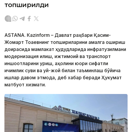
топширилди
ASTANА. Кazinform – Давлат раҳбари Қасим-
Жомарт Тоқаевнинг топшириқларини амалга ошириш
доирасида мамлакат ҳудудларида инфратузилмани
модернизация қилиш, ижтимоий ва транспорт
иншоотларини қуриш, аҳолини юқори сифатли
ичимлик суви ва уй-жой билан таъминлаш бўйича
ишлар давом этмоқда, деб хабар беради Ҳукумат
матбуот хизмати.