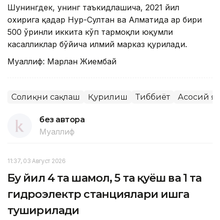
Шунингдек, унинг таъкидлашича, 2021 йил
охирига қадар Нур-Султан ва Алматида ҳар бири
500 ўринли иккита кўп тармоқли юқумли
касалликлар бўйича илмий марказ қурилади.
Муаллиф: Марлан Жиембай
Соғлиқни сақлаш
Қурилиш
Тиббиёт
Асосий я
без автора
Муаллиф
11:37, 03 Август 2026
Бу йил 4 та шамол, 5 та қуёш ва 1 та
гидроэлектр станциялари ишга
туширилади