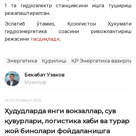
1 та гидроэлектр станциясини ишга тушириш
режалаштирилган.
Эслатиб ўтамиз, Қозоғистон Ҳукумати
гидроэнергетика соҳасини ривожлантириш
режасини
тасдиқлади
.
Энергетика
Қурилиш
ҚР Энергетика вазирли
Бекабат Узаков
Муаллиф
10:37, 03 Август 2026
Ҳудудларда янги вокзаллар, сув
қувурлари, логистика хаби ва турар
жой бинолари фойдаланишга