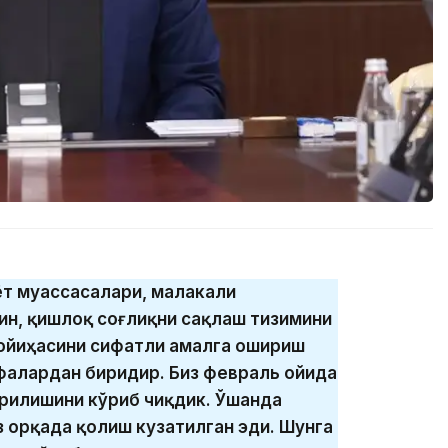
ёт муассасалари, малакали
ин, қишлоқ соғлиқни сақлаш тизимини
ойиҳасини сифатли амалга ошириш
фалардан биридир. Биз февраль ойида
рилишини кўриб чиқдик. Ўшанда
 орқада қолиш кузатилган эди. Шунга