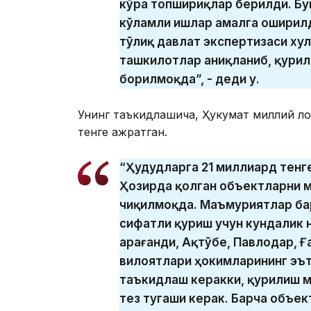
кўра топшириқлар берилди. Бу
кўламли ишлар амалга оширил
тўлиқ давлат экспертизаси ху
ташкилотлар аниқланиб, қури
борилмоқда”, - деди у.
Унинг таъкидлашича, Ҳукумат миллий л
тенге ажратган.
“Ҳудудларга 21 миллиард тенг
Ҳозирда қолган объектларни 
чиқилмоқда. Маъмуриятлар бар
сифатли қуриш учун кундалик 
Қарағанди, Ақтўбе, Павлодар, Ғ
вилоятлари ҳокимларининг эъ
таъкидлаш керакки, қурилиш 
тез тугаши керак. Барча объе