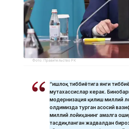
Фото: Правительство РК
“Қишлоқ тиббиётига янги тибби
мутахассислар керак. Бинобар
модернизация қилиш миллий л
олдимизда турган асосий вази
миллий лойиҳанинг амалга оши
тасдиқланган жадвалдан бироз