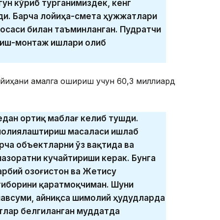
гун кўриб турганимиздек, кенг
ди. Барча лойиҳа-смета ҳужжатлари
лосаси билан таъминланган. Пудратчи
лиш-монтаж ишлари олиб
ойиҳани амалга ошириш учун 60,3 миллиард
едан ортиқ маблағ келиб тушди.
молиялаштириш масаласи ишлаб
ча объектларни ўз вақтида ва
назоратни кучайтириши керак. Бунга
арбий Қозоғистон ва Жетису
тиборини қаратмоқчиман. Шуни
мавсуми, айниқса шимолий ҳудудларда
ктлар белгиланган муддатда