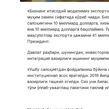
«Бизнинг иқтисодий моделимиз экспорт
муҳим омили сифатида кўриб чиқади. Биз
салоҳиятини 10 миллиард долларга, хиз
яна 10 миллиард долларга баҳолаймиз. Ў
маҳсулотлар экспорти ҳажмини 41 милли
Президент.
Давлат раҳбари, шунингдек, инвесторл
интеграция вазирлиги ишининг муҳимли
«Ушбу салоҳиятдан фойдаланиш бўйича а
институционал асос яратилди. 2019 йилд
вазирлиги ташкил этилди. Сиз уни билас
тўлиқ қўллаб-қувватлаш пакетини таклиф қ