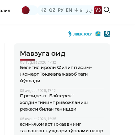
KZ
QZ
РУ
EN
中文
ق ز
ЎЗ
аҳлил
Мавзуга оид
08 avgust 2026, 17:12
Бельгия Қироли Филипп Қасим-
Жомарт Тоқаевга жавоб хати
йўллади
05 avgust 2026, 17:12
Президент “Байтерек”
холдингининг ривожланиш
режаси билан танишди
05 avgust 2026, 12:35
Қасим-Жомарт Тоқаевнинг
танланган нутқлари тўплами нашр