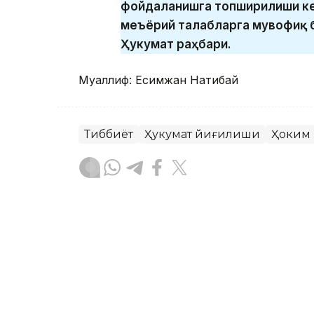
фойдаланишга топширилиши кер
меъёрий талабларга мувофиқ 
Ҳукумат раҳбари.
Муаллиф: Есимжан Нақтибай
Тиббиёт
Ҳукумат йиғилиши
Ҳоким
Ляззат Сейданова
Муаллиф
11:06, 02 Май 2024