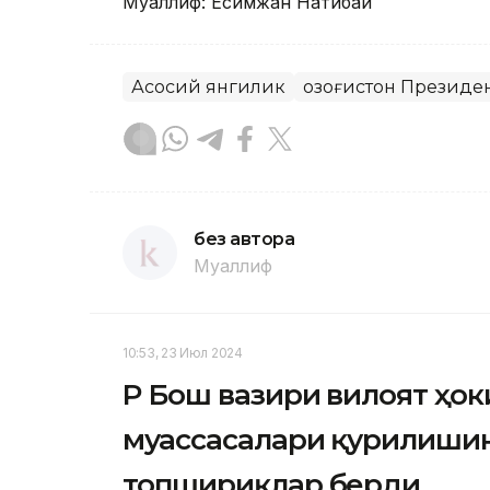
Муаллиф: Есимжан Нақтибай
Асосий янгилик
Қозоғистон Президе
без автора
Муаллиф
10:53, 23 Июл 2024
ҚР Бош вазири вилоят ҳо
муассасалари қурилиши
топшириқлар берди