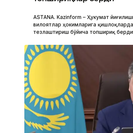
ASTANA. Kazinform – Ҳукумат йиғилиш
вилоятлар ҳокимларига қишлоқларда
тезлаштириш бўйича топшириқ берди