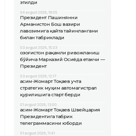
этилди
04 avgust 2026, 18:05
Президент Пашинянни
Арманистон Бош вазири
лавозимига қайта тайинлангани
билан табриклади
03 avgust 2026, 15:33
Қозоғистон рақамли ривожланиш
бўйича Марказий Осиёда етакчи —
Президент
03 avgust 2026, 12:17
Қасим-Жомарт Тоқаев учта
стратегик муҳим автомагистрал
қурилишига старт берди
01 avgust 2026, 13:00
Қасим-Жомарт Тоқаев Швейцария
Президентига табрик
телеграммасини юборди
01 avgust 2026, 11:41