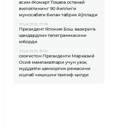
Қасим-Жомарт Тоқаев Қостанай
вилоятининг 90 йиллиги
муносабати билан табрик йўллади
31 iyul 2026, 17:09
Президент Япония Бош вазирига
ҳамдардлик телеграммасини
юборди
31 iyul 2026, 15:00
Қозоғистон Президенти Марказий
Осиё мамлакатлари учун узоқ
муддатли ҳамкорлик режасини
ишлаб чиқишни таклиф қилди