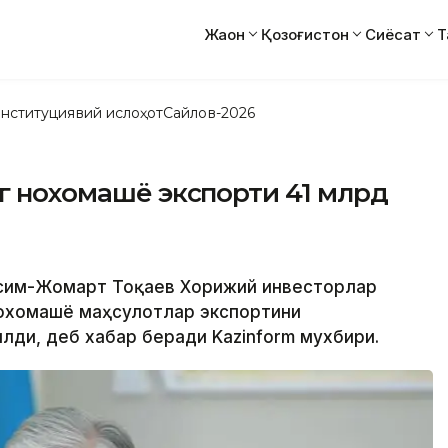
Жаҳон
Қозоғистон
Сиёсат
Т
нституциявий ислоҳот
Сайлов-2026
нг нохомашё экспорти 41 млрд
Қасим-Жомарт Тоқаев Хорижий инвесторлар
нохомашё маҳсулотлар экспортини
ди, деб хабар беради Kazinform мухбири.