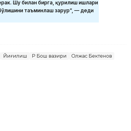
ак. Шу билан бирга, қурилиш ишлари
бўлишини таъминлаш зарур”, — деди
Йиғилиш
ҚР Бош вазири
Олжас Бектенов