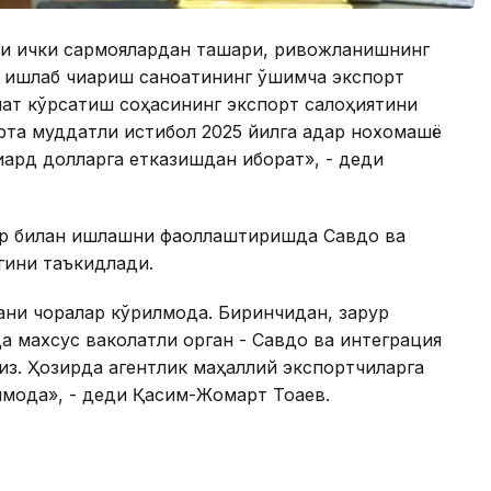
ни ички сармоялардан ташқари, ривожланишнинг
 ишлаб чиқариш саноатининг қўшимча экспорт
мат кўрсатиш соҳасининг экспорт салоҳиятини
рта муддатли истиқбол 2025 йилга қадар нохомашё
ард долларга етказишдан иборат», - деди
ар билан ишлашни фаоллаштиришда Савдо ва
гини таъкидлади.
ниқ чоралар кўрилмоқда. Биринчидан, зарур
а махсус ваколатли орган - Савдо ва интеграция
из. Ҳозирда агентлик маҳаллий экспортчиларга
илмоқда», - деди Қасим-Жомарт Тоқаев.