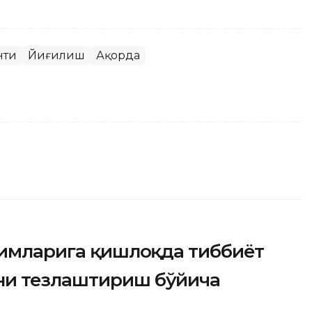
нти
Йиғилиш
Ақорда
кимларига қишлоқда тиббиёт
ни тезлаштириш бўйича