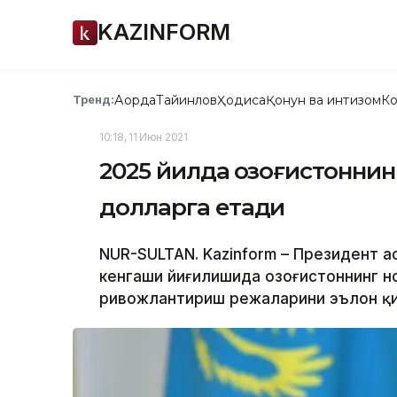
KAZINFORM
Ақорда
Тайинлов
Ҳодиса
Қонун ва интизом
Ко
Тренд:
10:18, 11 Июн 2021
2025 йилда Қозоғистонни
долларга етади
NUR-SULTAN. Kazinform – Президент 
кенгаши йиғилишида Қозоғистоннинг 
ривожлантириш режаларини эълон қил