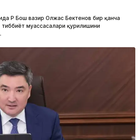
ида ҚР Бош вазир Олжас Бектенов бир қанча
 тиббиёт муассасалари қурилишини
.