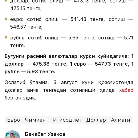
доллар: сотиб олиш — 473.13 тенге, сотиш —
475.15 тенге;
евро: сотиб олиш — 541.43 тенге, сотиш —
546.57 тенге;
рубль: сотиб олиш — 5.65 тенге, сотиш — 5.71
тенге.
Бугунги расмий валюталар курси қуйидагича: 1
доллар — 475.38 тенге, 1 евро — 547.73 тенге, 1
рубль — 5.93 тенге.
Эслатиб ўтамиз, 3 август куни Қозоғистонда
доллар қанча тенгедан сотилиши ҳақида
хабар
берган эдик.
Евро
Чимкент
Иқтисодиёт
Доллар
Алмати
Бекабат Узаков