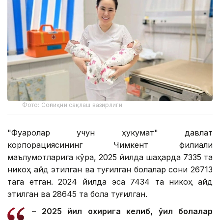
Фото: Соғлиқни сақлаш вазирлиги
"Фуқаролар учун ҳукумат" давлат
корпорациясининг Чимкент филиали
маълумотларига кўра, 2025 йилда шаҳарда 7335 та
никоҳ қайд этилган ва туғилган болалар сони 26713
тага етган. 2024 йилда эса 7434 та никоҳ қайд
этилган ва 28645 та бола туғилган.
– 2025 йил охирига келиб, ўғил болалар