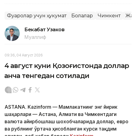
Фуқаролар учун ҳукумат
Болалар
Чимкент
Жам
Бекабат Узаков
Муаллиф
09:36, 04 Август 2026
4 август куни Қозоғистонда доллар
қанча тенгедан сотилади
ASTANA. Kazinform — Мамлакатнинг энг йирик
шаҳарлари — Астана, Алмати ва Чимкентдаги
валюта айирбошлаш шохобчаларида доллар, евро
ва рублнинг ўртача ҳисобланган курси тақдим