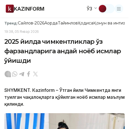
KAZINFORM
ЎЗ
Сайлов-2026
Ақорда
Тайинлов
Ҳодиса
Қонун ва интизо
Тренд:
19:38, 05 Январ 2026
2025 йилда чимкентликлар ўз
фарзандларига қандай ноёб исмлар
қўйишди
SHYMKENT. Кazinform – Ўтган йили Чимкентда янги
туғилган чақалоқларга қўйилган ноёб исмлар маълум
қилинди.