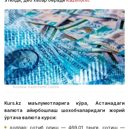
этилди, деб хабар беради
Kazinform
.
Коллаж: Kazinform/ Canva
Kurs.kz маълумотларига кўра, Астанадаги
валюта айирбошлаш шохобчаларидаги жорий
ўртача валюта курси:
доллар: сотиб олиш — 469.01 тенге, сотиш —