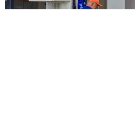
Фото: Ағибай Аяпбергенов/ Kazinform
3 август ҳолатига кўра нархлар:
АИ-92
* Астана: 247 тенге/л
* Алмати: 245–249 тенге/л
* Чимкент: 232–235 тенге/л
АИ-95
* Астана: 315–319 тенге/л
* Алмати: 320–327 тенге/л