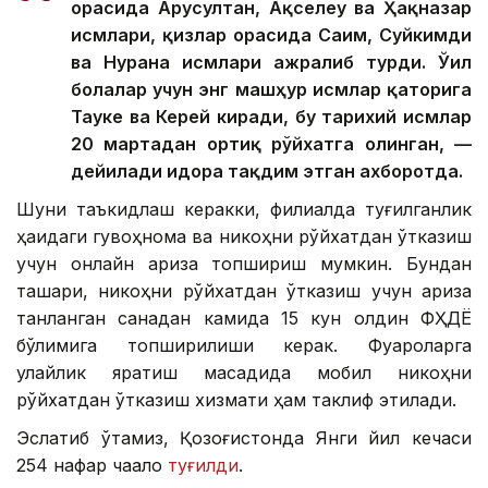
орасида Арусултан, Ақселеу ва Ҳақназар
исмлари, қизлар орасида Сағим, Суйкимди
ва Нурана исмлари ажралиб турди. Ўғил
болалар учун энг машҳур исмлар қаторига
Тауке ва Керей киради, бу тарихий исмлар
20 мартадан ортиқ рўйхатга олинган, —
дейилади идора тақдим этган ахборотда.
Шуни таъкидлаш керакки, филиалда туғилганлик
ҳақидаги гувоҳнома ва никоҳни рўйхатдан ўтказиш
учун онлайн ариза топшириш мумкин. Бундан
ташқари, никоҳни рўйхатдан ўтказиш учун ариза
танланган санадан камида 15 кун олдин ФҲДЁ
бўлимига топширилиши керак. Фуқароларга
қулайлик яратиш мақсадида мобил никоҳни
рўйхатдан ўтказиш хизмати ҳам таклиф этилади.
Эслатиб ўтамиз, Қозоғистонда Янги йил кечаси
254 нафар чақалоқ
туғилди
.