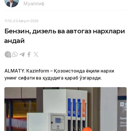
Муаллиф
11:10, 03 Август 2026
Бензин, дизель ва автогаз нархлари
қандай
ALMATY. Кazinform – Қозоғистонда ёқилғи нархи
унинг сифати ва ҳудудига қараб ўзгаради.