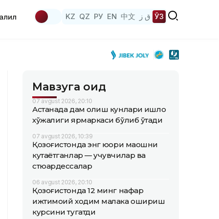
KZ
QZ
РУ
EN
中文
ق ز
ЎЗ
аҳлил
Мавзуга оид
07 avgust 2026, 20:10
Астанада дам олиш кунлари қишлоқ
хўжалиги ярмаркаси бўлиб ўтади
07 avgust 2026, 10:39
Қозоғистонда энг юқори маошни
кутаётганлар — учувчилар ва
стюардессалар
06 avgust 2026, 20:10
Қозоғистонда 12 минг нафар
ижтимоий ходим малака ошириш
курсини тугатди