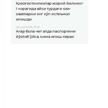
Қозоғистонликлар жорий йилнинг
I чорагида қайси турдаги озиқ-
овқатларни энг кўп истеъмол
қилишди
30 iyul 2026, 11:10
Агар бола чет элда паспортини
йўқотиб қўйса, нима қилиш керак