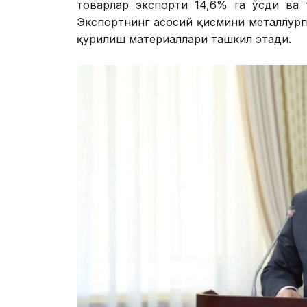
товарлар экспорти 14,6% га ўсди ва 
Экспортнинг асосий қисмини металлурги
қурилиш материаллари ташкил этади.