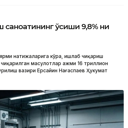
ш саноатининг ўсиши 9,8% ни
 ярми натижаларига кўра, ишлаб чиқариш
 чиқарилган маҳсулотлар ҳажми 16 триллион
 қурилиш вазири Ерсайин Нағаспаев Ҳукумат