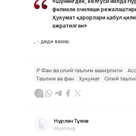
«Шунингдек, келгуси йилда Нур
филиали очилиши режалаштири
Ҳукумат қарорлари қабул қил
ажратилган»
, - деди вазир.
ҚР Фан ва олий таълим вазирлиги
Ас
Таълим ва фан
Ҳукумат
Олий таъли
Нұрлан Тұяқов
Муаллиф