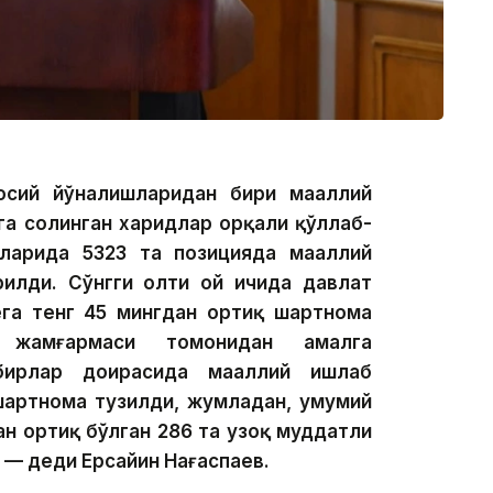
осий йўналишларидан бири маҳаллий
га солинган харидлар орқали қўллаб-
ларида 5323 та позицияда маҳаллий
рилди. Сўнгги олти ой ичида давлат
ега тенг 45 мингдан ортиқ шартнома
” жамғармаси томонидан амалга
бирлар доирасида маҳаллий ишлаб
шартнома тузилди, жумладан, умумий
н ортиқ бўлган 286 та узоқ муддатли
— деди Ерсайин Нағаспаев.