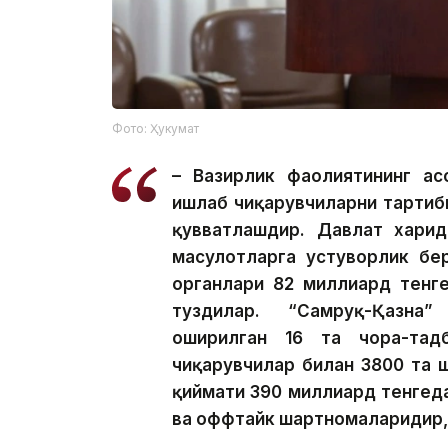
Фото: Ҳукумат
– Вазирлик фаолиятининг ас
ишлаб чиқарувчиларни тартиб
қувватлашдир. Давлат харид
маҳсулотларга устуворлик бе
органлари 82 миллиард тенг
туздилар. “Самруқ-Қазна
оширилган 16 та чора-тад
чиқарувчилар билан 3800 та 
қиймати 390 миллиард тенгеда
ва оффтайк шартномаларидир, 