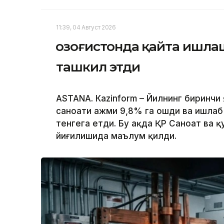
11:39, 04 Август 2026
Қозоғистонда қайта ишла
ташкил этди
ASTANА. Кazinform – Йилнинг биринчи
саноати ҳажми 9,8% га ошди ва ишлаб
тенгега етди. Бу ҳақда ҚР Саноат ва
йиғилишида маълум қилди.