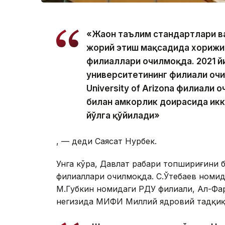
«Жаҳон таълим стандартлари в
жорий этиш мақсадида хорижи
филиаллари очилмоқда. 2021 йи
университетининг филиали очи
University of Arizona филиали
билан ҳамкорлик доирасида ик
йўлга қўйилади»
, — деди Саясат Нурбек.
Унга кўра, Давлат раҳбари топшириғини
филиаллари очилмоқда. С.Ўтебаев номид
М.Губкин номидаги РДУ филиали, Ал-Фа
негизида МИФИ Миллий ядровий тадқиқ