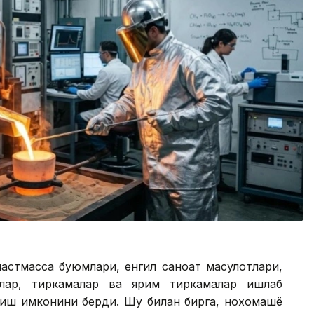
ластмасса буюмлари, енгил саноат маҳсулотлари,
ллар, тиркамалар ва ярим тиркамалар ишлаб
иш имконини берди. Шу билан бирга, нохомашё