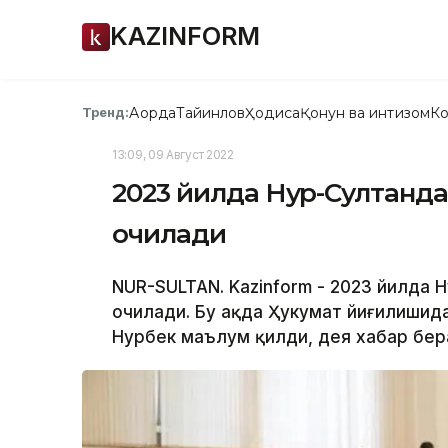
KAZINFORM
Ақорда
Тайинлов
Ҳодиса
Қонун ва интизом
Ко
Тренд:
13:09, 09 Август 2022
2023 йилда Нур-Султанд
очилади
NUR-SULTAN. Kazinform - 2023 йилда Н
очилади. Бу ҳақда Ҳукумат йиғилишид
Нурбек маълум қилди, дея хабар бера