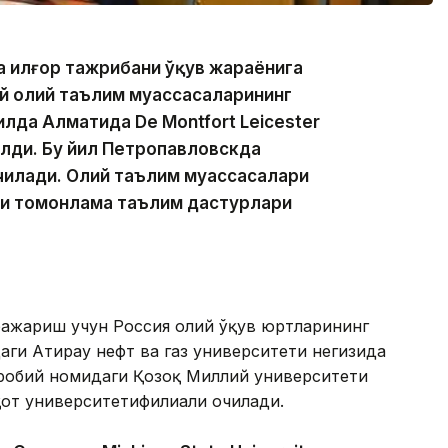
а илғор тажрибани ўқув жараёнига
й олий таълим муассасаларининг
лда Алматида De Montfort Leicester
лди. Бу йил Петропавловскда
 очилади. Олий таълим муассасалари
ки томонлама таълим дастурлари
 бажариш учун Россия олий ўқув юртларининг
аги Атирау нефт ва газ университети негизида
робий номидаги Қозоқ Миллий университети
от университетифилиали очилади.