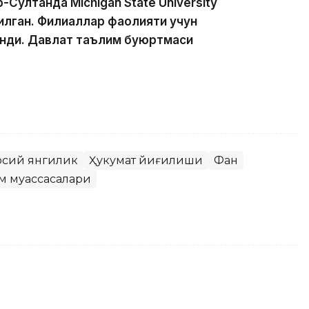
-Султанда Michigan State University
лган. Филиаллар фаолияти учун
инди. Давлат таълим буюртмаси
осий янгилик
Ҳукумат йиғилиши
Фан
м муассасалари