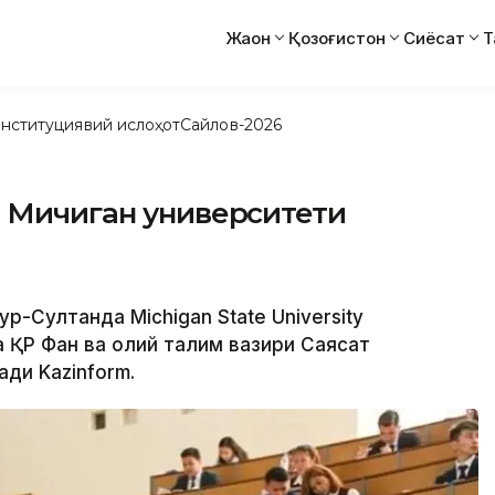
Жаҳон
Қозоғистон
Сиёсат
Т
нституциявий ислоҳот
Сайлов-2026
а Мичиган университети
ур-Султанда Michigan State University
а ҚР Фан ва олий талим вазири Саясат
ди Kazinform.