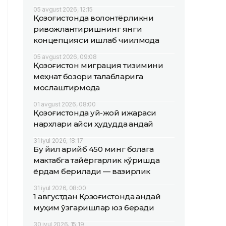
05 avgust 2026, 12:15
Қозоғистонда волонтёрликни
ривожлантиришнинг янги
концепцияси ишлаб чиқилмоқда
05 avgust 2026, 09:08
Қозоғистон миграция тизимини
меҳнат бозори талабларига
мослаштирмоқда
01 avgust 2026, 08:00
Қозоғистонда уй-жой ижараси
нархлари қайси ҳудудда қандай
31 iyul 2026, 18:17
Бу йил қарийб 450 минг болага
мактабга тайёргарлик кўришда
ёрдам берилади — вазирлик
31 iyul 2026, 08:00
1 августдан Қозоғистонда қандай
муҳим ўзгаришлар юз беради
30 iyul 2026, 15:19