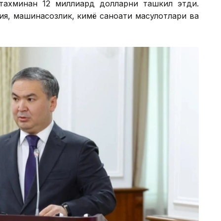
тахминан 12 миллиард долларни ташкил этди.
я, машинасозлик, кимё саноати маҳсулотлари ва