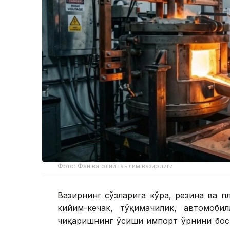
Фото: Фан ва олий таълим вазирлиги
Вазирнинг сўзларига кўра, резина ва п
кийим-кечак, тўқимачилик, автомоби
чиқаришнинг ўсиши импорт ўрнини бос