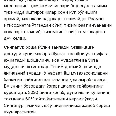
моделининг ҳам камчиликлари бор: дуал таълим
тизимида иштирокчилар сони кўп бўлишига
қарамай, малакали кадрлар етишмайди. Рақамли
иқтисодиётга ўтгандан сўнг, тизим фақат анъанавий
соҳаларга таяниб, тизимнинг заиф томонларига
дуч келди.
Сингапур
бошқа йўлни танлади. SkillsFuture
дастури кўникмаларга бўлган талабни уч тоифага
ажратади: шошилинч, қисқа муддатли ва ўрта
муддатли эҳтиёжлар. Тизим доимий равишда
янгиланиб туради. У нафақат ёш мутахассисларни,
балки ишлайдиган катталарни ҳам қамраб олади.
Бу унинг бозордаги ўзгаришларга тайёрлигини
кўрсатади. 2030 йилга келиб, дунё ишчи кучининг
тахминан 60% қайта ўқитилиши керак бўлади.
Сингапур тизими ушбу қийинчиликка жавоб бериш
учун яратилган.