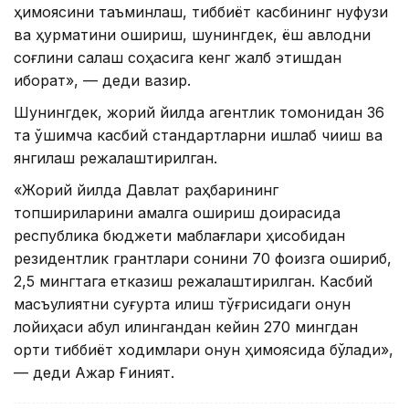
ҳимоясини таъминлаш, тиббиёт касбининг нуфузи
ва ҳурматини ошириш, шунингдек, ёш авлодни
соғлиқни сақлаш соҳасига кенг жалб этишдан
иборат», — деди вазир.
Шунингдек, жорий йилда агентлик томонидан 36
та қўшимча касбий стандартларни ишлаб чиқиш ва
янгилаш режалаштирилган.
«Жорий йилда Давлат раҳбарининг
топшириқларини амалга ошириш доирасида
республика бюджети маблағлари ҳисобидан
резидентлик грантлари сонини 70 фоизга ошириб,
2,5 мингтага етказиш режалаштирилган. Касбий
масъулиятни суғурта қилиш тўғрисидаги қонун
лойиҳаси қабул қилингандан кейин 270 мингдан
ортиқ тиббиёт ходимлари қонун ҳимоясида бўлади»,
— деди Ажар Ғиният.