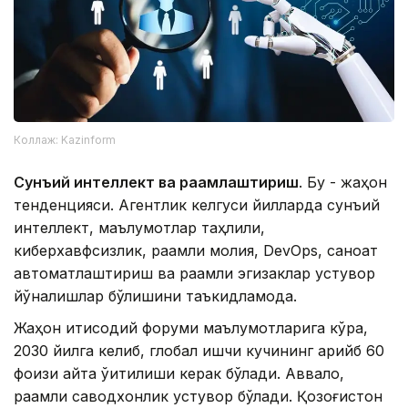
Коллаж: Kazinform
Сунъий интеллект ва рақамлаштириш
. Бу - жаҳон
тенденцияси. Агентлик келгуси йилларда сунъий
интеллект, маълумотлар таҳлили,
киберхавфсизлик, рақамли молия, DevOps, саноат
автоматлаштириш ва рақамли эгизаклар устувор
йўналишлар бўлишини таъкидламоқда.
Жаҳон иқтисодий форуми маълумотларига кўра,
2030 йилга келиб, глобал ишчи кучининг қарийб 60
фоизи қайта ўқитилиши керак бўлади. Аввало,
рақамли саводхонлик устувор бўлади. Қозоғистон