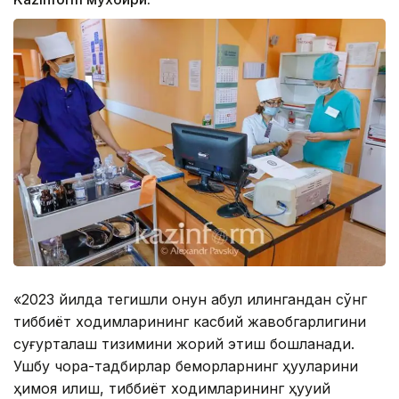
«2023 йилда тегишли қонун қабул қилингандан сўнг
тиббиёт ходимларининг касбий жавобгарлигини
суғурталаш тизимини жорий этиш бошланади.
Ушбу чора-тадбирлар беморларнинг ҳуқуқларини
ҳимоя қилиш, тиббиёт ходимларининг ҳуқуқий