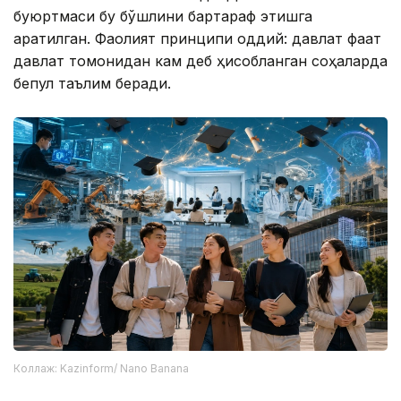
буюртмаси бу бўшлиқни бартараф этишга
қаратилган. Фаолият принципи оддий: давлат фақат
давлат томонидан кам деб ҳисобланган соҳаларда
бепул таълим беради.
Коллаж: Kazinform/ Nano Banana