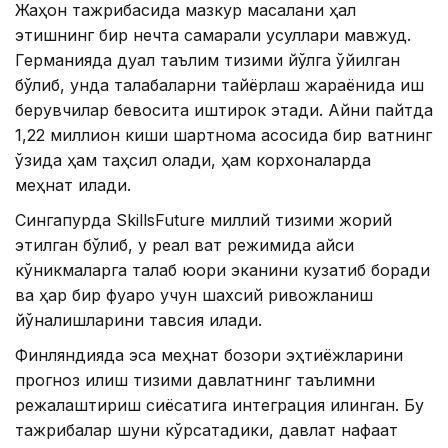
Жаҳон тажрибасида мазкур масалани ҳал
этишнинг бир нечта самарали усуллари мавжуд.
Германияда дуал таълим тизими йўлга қўйилган
бўлиб, унда талабаларни тайёрлаш жараёнида иш
берувчилар бевосита иштирок этади. Айни пайтда
1,22 миллион киши шартнома асосида бир вақтнинг
ўзида ҳам таҳсил олади, ҳам корхоналарда
меҳнат қилади.
Сингапурда SkillsFuture миллий тизими жорий
этилган бўлиб, у реал вақт режимида қайси
кўникмаларга талаб юқори эканини кузатиб боради
ва ҳар бир фуқаро учун шахсий ривожланиш
йўналишларини тавсия қилади.
Финляндияда эса меҳнат бозори эҳтиёжларини
прогноз қилиш тизими давлатнинг таълимни
режалаштириш сиёсатига интеграция қилинган. Бу
тажрибалар шуни кўрсатадики, давлат нафақат