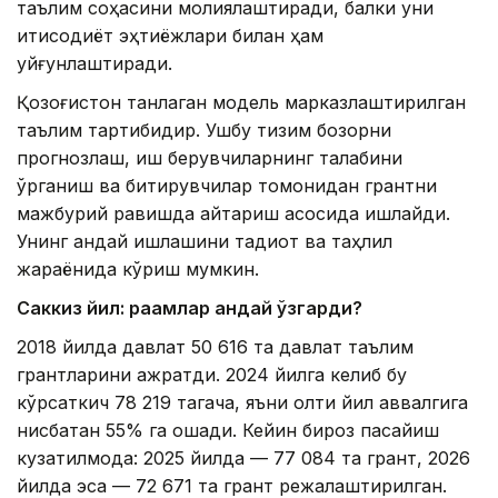
таълим соҳасини молиялаштиради, балки уни
иқтисодиёт эҳтиёжлари билан ҳам
уйғунлаштиради.
Қозоғистон танлаган модель марказлаштирилган
таълим тартибидир. Ушбу тизим бозорни
прогнозлаш, иш берувчиларнинг талабини
ўрганиш ва битирувчилар томонидан грантни
мажбурий равишда қайтариш асосида ишлайди.
Унинг қандай ишлашини тадқиқот ва таҳлил
жараёнида кўриш мумкин.
Саккиз йил: рақамлар қандай ўзгарди?
2018 йилда давлат 50 616 та давлат таълим
грантларини ажратди. 2024 йилга келиб бу
кўрсаткич 78 219 тагача, яъни олти йил аввалгига
нисбатан 55% га ошади. Кейин бироз пасайиш
кузатилмоқда: 2025 йилда — 77 084 та грант, 2026
йилда эса — 72 671 та грант режалаштирилган.