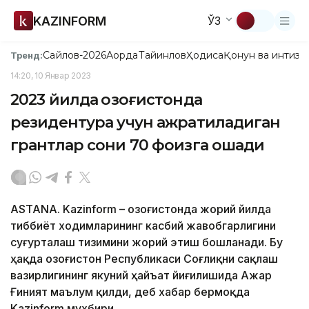
KAZINFORM
ЎЗ
Сайлов-2026
Ақорда
Тайинлов
Ҳодиса
Қонун ва интизо
Тренд:
14:20, 10 Январ 2023
2023 йилда Қозоғистонда
резидентура учун ажратиладиган
грантлар сони 70 фоизга ошади
ASTANA. Kazinform – Қозоғистонда жорий йилда
тиббиёт ходимларининг касбий жавобгарлигини
суғурталаш тизимини жорий этиш бошланади. Бу
ҳақда Қозоғистон Республикаси Соғлиқни сақлаш
вазирлигининг якуний ҳайъат йиғилишида Ажар
Ғиният маълум қилди, деб хабар бермоқда
Kazinform мухбири.