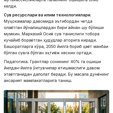
келди.
Сув ресурслари ва иқлим технологиялари
.
Муҳокамалар давомида эътибордан четда
қолаётган йўналишлардан бири айнан шу бўлиши
мумкин. Марказий Осиё сув танқислиги тобора
кучайиб бораётган ҳудудлар қаторига киради.
Башоратларга кўра, 2050 йилга бориб ҳаёт манбаи
бўлган сувга бўлган эҳтиёж кескин ортади.
Педагогика. Грантлар сонининг 40% га ошиши
йилдан-йилга ўқитувчилар етишмаслиги давом
этаётганидан далолат беради. Бу масала дунёнинг
аксарият мамлакатларига таниш.