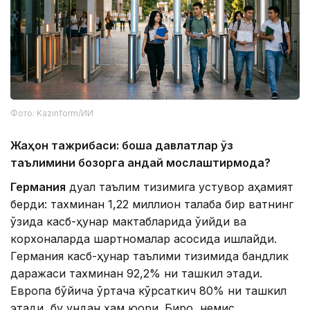
Фото: Kazinform/ИИ
Жаҳон тажрибаси: бошқа давлатлар ўз
таълимини бозорга қандай мослаштирмоқда?
Германия
дуал таълим тизимига устувор аҳамият
берди: тахминан 1,22 миллион талаба бир вақтнинг
ўзида касб-ҳунар мактабларида ўқийди ва
корхоналарда шартномалар асосида ишлайди.
Германия касб-ҳунар таълими тизимида бандлик
даражаси тахминан 92,2% ни ташкил этади.
Европа бўйича ўртача кўрсаткич 80% ни ташкил
этади, бу ундан ҳам юқори. Бироқ, немис