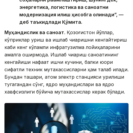
энергетика, логистика ва саноатни
модернизация қилиш ҳисобга олинади”, —
деб таъкидлади Қўмита.
Муҳандислик ва саноат
. Қозоғистон йўллар,
кўприклар қуриш ва ишлаб чиқаришни кенгайтириш
каби кенг кўламли инфратузилма лойиҳаларини
амалга оширмоқда. Ишлаб чиқариш саноатининг
кенгайиши нафақат ишчи кучини, балки юқори
сифатли техник мутахассисларни ҳам талаб қилади.
Бундан ташқари, атом электр станцияси қурилиши
тугагандан сўнг, ядро муҳандислари ва ядро
хавфсизлиги бўйича мутахассислар керак бўлади.