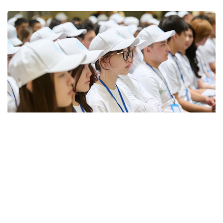
Фото: Қозыбаев университеті
Жанубий Корея
давлат томонидан тартибга
солишни университетлар ўртасидаги шиддатли
рақобат билан моҳирона уйғунлаштиришга
муваффақ бўлди. Битирувчиларнинг иш билан