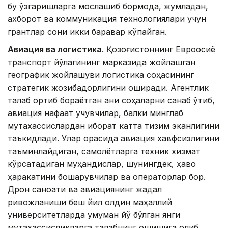
бу ўзгаришларга мослашиб бормоқда, жумладан,
ахборот ва коммуникация технологиялари учун
грантлар сони икки баравар кўпайган.
Авиация ва логистика
. Қозоғистоннинг Евроосиё
транспорт йўлагининг марказида жойлашган
географик жойлашуви логистика соҳасининг
стратегик жозибадорлигини оширади. Агентлик
талаб ортиб бораётган аниқ соҳаларни санаб ўтиб,
авиация нафақат учувчилар, балки минглаб
мутахассислардан иборат катта тизим эканлигини
таъкидлади. Улар орасида авиация хавфсизлигини
таъминлайдиган, самолётларга техник хизмат
кўрсатадиган муҳандислар, шунингдек, ҳаво
ҳаракатини бошқарувчилар ва операторлар бор.
Дрон саноати ва авиациянинг жадал
ривожланиши беш йил олдин маҳаллий
университетларда умуман йўқ бўлган янги
мутахассисликларга талабнинг ошишига олиб