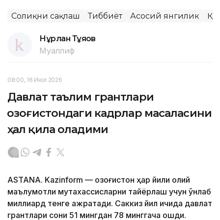
Соғлиқни сақлаш
Тиббиёт
Асосий янгилик
ҚР
Нұрлан Тұяқов
Муаллиф
08:00, 16 Июл 2026
Давлат таълим грантлари
Қозоғистондаги кадрлар масаласини
ҳал қила оладими
ASTANA. Kazinform — Қозоғистон ҳар йили олий
маълумотли мутахассисларни тайёрлаш учун ўнлаб
миллиард тенге ажратади. Саккиз йил ичида давлат
грантлари сони 51 мингдан 78 минггача ошди.