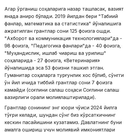
Агар ўрганиш соҳаларига назар ташласак, вазият
янада аниқроқ бўлади. 2019 йилдан бери "Табиий
фанлар, математика ва статистика" йўналишига
ажратилган грантлар сони 125 фоизга ошди.
"Ахборот ва коммуникация технологиялари"да -
98 фоизга, "Педагогика фанлари"да - 40 фоизга,
"Муҳандислик, ишлаб чиқариш ва қурилиш"
соҳаларида - 27 фоизга, «Ветеринария»
йўналишида эса 53 фоизни ташкил этган.
Гуманитар соҳаларга турғунлик хос бўлиб, сўнгги
ўн йил ичида тиббий грантлар сони 7 фоизга
камайди (соғлиқни сақлаш соҳаси Соғлиқни сақлаш
вазирлиги орқали молиялаштирилади).
Грантлар сонининг энг юқори чўққиси 2024 йилга
тўғри келади, шундан сўнг биз кўрсаткичнинг
кескин пасайишини кузатамиз. Давлатнинг буни
амалга ошириш учун молиявий имкониятлари