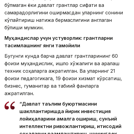
бўлмаган ёки давлат грантлар сифати ва
самарадорлигини оширмасдан уларнинг сонини
кўпайтириш натижа бермаслигини англаган
бўлиши мумкин.
Муҳандислар учун устуворлик: грантларни
тақсимлашнинг янги тамойили
Бугунги кунда барча давлат грантларининг 60
фоизи муҳандислик, қишлоқ хўжалиги ва аралаш
техник соҳаларга ажратилган. Ва уларнинг 21
фоизи педагогикага, 19 фоизи хизмат кўрсатиш,
бизнес, гуманитар ва табиий фанларга
ажратилган.
“Давлат таълим буюртмасини
шакллантиришда йирик инвестиция
лойиҳаларини амалга ошириш, сунъий
интеллектни ривожлантириш, иқтисодий
соҳаларни рақамлаштириш, шунингдек,