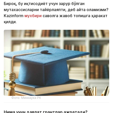
Бироқ, бу иқтисодиёт учун зарур бўлган
мутахассисларни тайёрлаяпти, деб айта оламизми?
Kazinform
мухбири
саволга жавоб топишга ҳаракат
қилди.
Фото: Миннауки РК
Нима учун давлат грантлар ажратади?