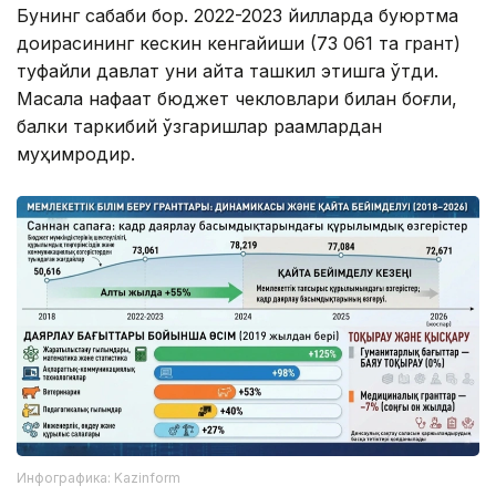
Бунинг сабаби бор. 2022-2023 йилларда буюртма
доирасининг кескин кенгайиши (73 061 та грант)
туфайли давлат уни қайта ташкил этишга ўтди.
Масала нафақат бюджет чекловлари билан боғлиқ,
балки таркибий ўзгаришлар рақамлардан
муҳимроқдир.
Инфографика: Kazinform