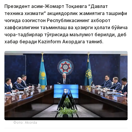
Президент Қасим-Жомарт Тоқаевга “Давлат
техника хизмати” акциядорлик жамиятига ташрифи
чоғида Қозоғистон Республикасининг ахборот
хавфсизлигини таъминлаш ва ҳозирги ҳолати бўйича
чора-тадбирлар тўғрисида маълумот берилди, деб
хабар беради Каzinform Акордага таяниб.
Фото: Akorda