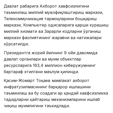
Давлат раҳбарига Ахборот хавфсизлигини
таъминлаш миллий мувофиқлаштириш маркази,
Телекоммуникация тармоқларини бошқариш
маркази, Компьютер ҳодисаларига қарши курашиш
миллий хизмати ва Зарарли кодларни ўрганиш
маркази фаолиятининг жараёни ва натижалари
кўрсатилди.
Президентга жорий йилнинг 9 ойи давомида
давлат органлари ва муҳим объектлар
ресурсларига 163,4 миллион киберҳужумнинг
бартараф этилгани маълум қилинди.
Қасим-Жомарт Тоқаев мамлакат ахборот
инфратузилмасининг барқарор ишлашини
таъминлаш ва бу соҳадаги ҳар қандай хавфсизликка
таҳдидларни қайтариш механизмларини ишлаб
чиқиш муҳимлигини таъкидлади.