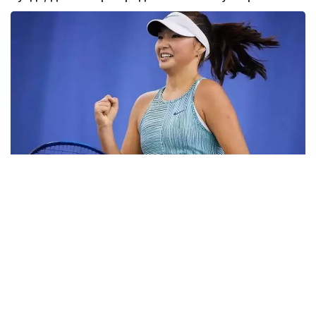
Фото: ktf.kz
Дунёнинг 829-ракеткаси, ушбу мусобақанинг 3-
ракеткаси А. Саөиндиыова финалда жаҳон
рейтингида 1253-ўринни эгаллаб турган
ҳиндистонлик Вайшнави Адкарга қарши