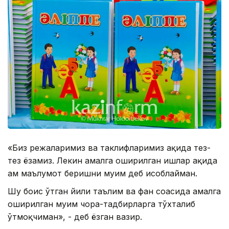
«Биз режаларимиз ва таклифларимиз ҳақида тез-
тез ёзамиз. Лекин амалга оширилган ишлар ҳақида
ҳам маълумот беришни муҳим деб ҳисоблайман.
Шу боис ўтган йили таълим ва фан соҳасида амалга
оширилган муҳим чора-тадбирларга тўхталиб
ўтмоқчиман», - деб ёзган вазир.