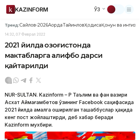
KAZINFORM
ЎЗ
Сайлов-2026
Ақорда
Тайинлов
Ҳодиса
Қонун ва интизо
Тренд:
14:32, 07 Феврал 2022
2021 йилда Қозоғистонда
мактабларга алифбо дарси
қайтарилди
NUR-SULTAN. Kazinform – ҚР Таълим ва фан вазири
Асхат Аймағамбетов ўзининг Facebook саҳифасида
2021 йилда амалга оширилган ташаббуслар ҳақида
кенг пост жойлаштирди, деб хабар беради
Kazinform мухбири.