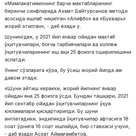
«Мамлакатимизнинг барча мактабларининг
биринчи синфларида Ахмет Байтурсинов методи
асосида ишлаб чиқилган «Алифбо» ва «Букварь»
жорий этилган», - деб ёзади у.
Шунингдек, у 2021 йил январ ойидан мактаб
ўқитувчилари, боғча тарбиячилари ва коллеж
ўқитувчиларининг иш ҳақи 25 фоизга оширилишини
эслатди.
Унинг сўзларига кўра, бу ўсиш жорий йилда ҳам
давом этади.
«Шуни айтиш керакки, жорий йилнинг январ
ойидан яна 25 фоизга ўсди. Бундан ташқари, 2021
йил сентабр ойидан ўқитувчиларнинг ўқув
юкламалари қисқартирилди. Бу шуни
англатадики, эндиликда ўқитувчилар ҳафтасига 18
соат ўрнига 16 соат ишлайди, бир ставкаси учун»,
- деб ёзади Асхат Аймағамбетов.