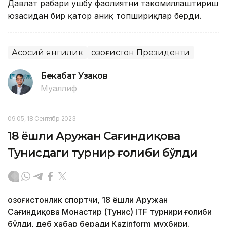
Давлат раҳбари ушбу фаолиятни такомиллаштириш
юзасидан бир қатор аниқ топшириқлар берди.
Асосий янгилик
Қозоғистон Президенти
Бекабат Узаков
Муаллиф
09:05, 18 Сентябр 2023
18 ёшли Аружан Сағиндиқова
Тунисдаги турнир ғолиби бўлди
Қозоғистонлик спортчи, 18 ёшли Аружан
Сағиндиқова Монастир (Тунис) ITF турнири ғолиби
бўлди, деб хабар беради Каzinform мухбири.