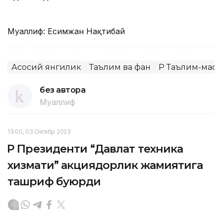
Муаллиф: Есимжан Нақтибай
Асосий янгилик
Таълим ва фан
ҚР Таълим-мао
без автора
Муаллиф
13:00, 03 Октябр 2023
ҚР Президенти “Давлат техника
хизмати” акциядорлик жамиятига
ташриф буюрди