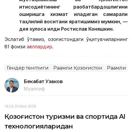
иқтисодиётининг рақобатбардошлигини
оширишга хизмат қиладиган самарали
таҳлилий воситани яратишимиз мумкин, —
дея хулоса қилди Ростислав Коняшкин.
Эслатиб ўтамиз, Қозоғистондаги ўқитувчиларнинг
81 фоизи
аёллардир
.
Гендер тенглиги
Рақамли Қозоғистон
Рақамли 
Бекабат Узаков
Муаллиф
14:24, 01 Июл 2026
Қозоғистон туризми ва спортида AI
технологияларидан