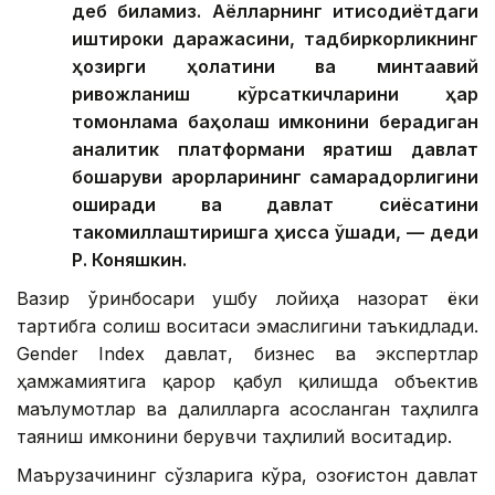
деб биламиз. Аёлларнинг иқтисодиётдаги
иштироки даражасини, тадбиркорликнинг
ҳозирги ҳолатини ва минтақавий
ривожланиш кўрсаткичларини ҳар
томонлама баҳолаш имконини берадиган
аналитик платформани яратиш давлат
бошқаруви қарорларининг самарадорлигини
оширади ва давлат сиёсатини
такомиллаштиришга ҳисса қўшади, — деди
Р. Коняшкин.
Вазир ўринбосари ушбу лойиҳа назорат ёки
тартибга солиш воситаси эмаслигини таъкидлади.
Gender Index давлат, бизнес ва экспертлар
ҳамжамиятига қарор қабул қилишда объектив
маълумотлар ва далилларга асосланган таҳлилга
таяниш имконини берувчи таҳлилий воситадир.
Маърузачининг сўзларига кўра, Қозоғистон давлат