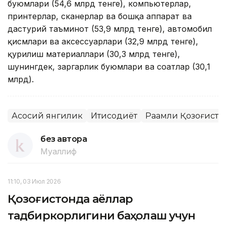
буюмлари (54,6 млрд тенге), компьютерлар,
принтерлар, сканерлар ва бошқа аппарат ва
дастурий таъминот (53,9 млрд тенге), автомобил
қисмлари ва аксессуарлари (32,9 млрд тенге),
қурилиш материаллари (30,3 млрд тенге),
шунингдек, заргарлик буюмлари ва соатлар (30,1
млрд).
Асосий янгилик
Иқтисодиёт
Рақамли Қозоғисто
без автора
Муаллиф
11:10, 03 Июл 2026
Қозоғистонда аёллар
тадбиркорлигини баҳолаш учун