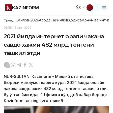
KAZINFORM
ЎЗ
Сайлов-2026
Ақорда
Тайинлов
Ҳодиса
Қонун ва интизо
Тренд:
08:55, 16 Июн 2022
2021 йилда интернет орқали чакана
савдо ҳажми 482 млрд тенгени
ташкил этди
NUR-SULTAN. Кazinform - Миллий статистика
бюроси маълумотларига кўра, 2021 йилда онлайн
чакана савдо ҳажми 482 млрд тенгени ташкил этди,
бу ўтган йилгидан 1,1 фоизга кўп, деб хабар беради
Kazinform ranking.kzга таяниб.