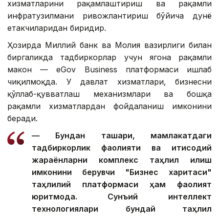
хизматларини рақамлаштириш ва рақамли
инфратузилмани ривожлантириш бўйича дунё
етакчиларидан биридир.
Ҳозирда Миллий банк ва Молия вазирлиги билан
биргаликда тадбиркорлар учун ягона рақамли
макон — eGov Business платформаси ишлаб
чиқилмоқда. У давлат хизматлари, бизнесни
қўллаб-қувватлаш механизмлари ва бошқа
рақамли хизматлардан фойдаланиш имконини
беради.
— Бундан ташқари, мамлакатдаги
тадбиркорлик фаолияти ва иқтисодий
жараёнларни комплекс таҳлил қилиш
имконини берувчи "Бизнес харитаси"
таҳлилий платформаси ҳам фаолият
юритмоқда. Сунъий интеллект
технологиялари бундай таҳлил