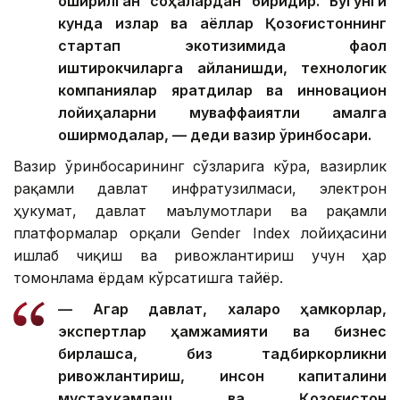
оширилган соҳалардан биридир. Бугунги
кунда қизлар ва аёллар Қозоғистоннинг
стартап экотизимида фаол
иштирокчиларга айланишди, технологик
компаниялар яратдилар ва инновацион
лойиҳаларни муваффақиятли амалга
оширмоқдалар, — деди вазир ўринбосари.
Вазир ўринбосарининг сўзларига кўра, вазирлик
рақамли давлат инфратузилмаси, электрон
ҳукумат, давлат маълумотлари ва рақамли
платформалар орқали Gender Index лойиҳасини
ишлаб чиқиш ва ривожлантириш учун ҳар
томонлама ёрдам кўрсатишга тайёр.
— Агар давлат, халқаро ҳамкорлар,
экспертлар ҳамжамияти ва бизнес
бирлашса, биз тадбиркорликни
ривожлантириш, инсон капиталини
мустаҳкамлаш ва Қозоғистон