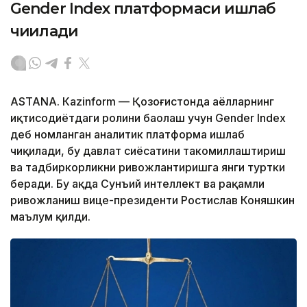
Gender Index платформаси ишлаб
чиқилади
ASTANА. Кazinform — Қозоғистонда аёлларнинг
иқтисодиётдаги ролини баҳолаш учун Gender Index
деб номланган аналитик платформа ишлаб
чиқилади, бу давлат сиёсатини такомиллаштириш
ва тадбиркорликни ривожлантиришга янги туртки
беради. Бу ҳақда Сунъий интеллект ва рақамли
ривожланиш вице-президенти Ростислав Коняшкин
маълум қилди.