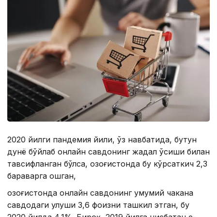
2020 йилги пандемия йили, ўз навбатида, бутун
дунё бўйлаб онлайн савдонинг жадал ўсиши билан
тавсифланган бўлса, Қозоғистонда бу кўрсаткич 2,3
бараварга ошган,
Қозоғистонда онлайн савдонинг умумий чакана
савдодаги улуши 3,6 фоизни ташкил этган, бу
2020 йилда 4,1%. Бироқ, 2019 йилга нисбатан e-