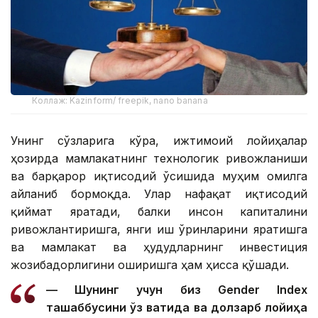
Коллаж: Kazinform/ freepik, nano banana
Унинг сўзларига кўра, ижтимоий лойиҳалар
ҳозирда мамлакатнинг технологик ривожланиши
ва барқарор иқтисодий ўсишида муҳим омилга
айланиб бормоқда. Улар нафақат иқтисодий
қиймат яратади, балки инсон капиталини
ривожлантиришга, янги иш ўринларини яратишга
ва мамлакат ва ҳудудларнинг инвестиция
жозибадорлигини оширишга ҳам ҳисса қўшади.
— Шунинг учун биз Gender Index
ташаббусини ўз вақтида ва долзарб лойиҳа