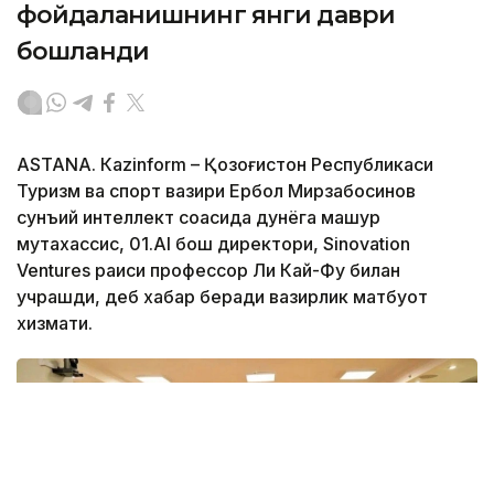
фойдаланишнинг янги даври
бошланди
ASTANА. Кazinform – Қозоғистон Республикаси
Туризм ва спорт вазири Ербол Мирзабосинов
сунъий интеллект соҳасида дунёга машҳур
мутахассис, 01.AI бош директори, Sinovation
Ventures раиси профессор Ли Кай-Фу билан
учрашди, деб хабар беради вазирлик матбуот
хизмати.