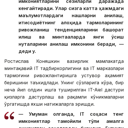
имкониятларини сезиларли даражада
кенгайтиради. Улар сизга катта ҳажмдаги
маълумотлардаги нақшларни аниқлаш,
иқтисодиётнинг алоҳида тармоқларининг
ривожланиш тенденцияларини башорат
қилиш ва минтақаларда янги ўсиш
нуқталарини аниқлаш имконини беради, —
деди у.
Ростислав Коняшкин вазирлик мамлакатда
минтақавий IТ тадбиркорлигини ва IТ марказлари
тармоғини ривожлантиришга устувор аҳамият
беришини таъкидлади. Унинг сўзларига кўра, бир
неча йил олдин ишга туширилган IT-Aiel дастури
қизларга дастурлаш ва рақамли кўникмаларни
ўргатишда яхши натижаларга эришди.
— Умуман олганда, IТ соҳаси тенг
имкониятлар тамойили тўлиқ амалга