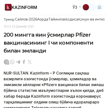
KAZINFORM
ЎЗ
Сайлов-2026
Ақорда
Тайинлов
Ҳодиса
Қонун ва интизо
Тренд:
12:23, 23 Декабр 2021
200 мингга яқин ўсмирлар Pfizer
вакцинасининг I чи компоненти
билан эмланди
NUR-SULTAN. Kazinform – ҚР Соғлиқни сақлаш
вазирлиги Қозоғистонда ўсмирлар, ҳомиладор ва
эмизикли аёлларни «Pfizer» вакцинаси билан эмлаш
бўйича статистик маълумотларни эълон қилди, деб
хабар беради Kazinform Қозоғистонда коронавирус
тарқалишининг олдини олиш бўйича идоралараро
комиссиянинг Telegram-каналига таяниб.