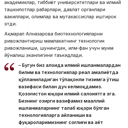
академиклар, тиббиёт университетлари ва илмий
ташкилотлар раҳбарлари, давлат органлари
вакиллари, олимлар ва мутахассислар иштирок
этди.
Ақмарал Алназарова биотехнологияларни
ривожлантириш мамлакатнинг технологик
ривожланиши, шунингдек, илм-фан учун муҳим
йўналиш эканлигини таъкидлади.
– Бугун биз алоҳида илмий ишланмалардан
билим ва технологиялар реал амалиётда
қўлланиладиган тўлақонли тизимга ўтиш
вазифаси билан дуч келмоқдамиз.
Қозоғистон юқори илмий салоҳиятга эга.
Бизнинг ҳозирги вазифамиз маҳаллий
ишланмаларнинг талаб юқори бўлган
технологияларга айланиши ва
фуқароларимизнинг соғлиғи ва ҳаёт