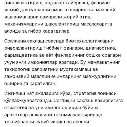
ривожлантириш, кадрлар тайёрлаш, флагман
илмий дастурларни амалга ошириш ва маҳаллий
ишланмаларни самарали жорий этиш
механизмларини шакллантириш масалаларига
алоҳида эътибор қаратдилар.
Соғлиқни сақлаш соҳасида биотехнологияларни
ривожлантириш тиббиёт фанлари, диагностика,
фармацевтика ва ҳаёт фанларининг бошқа соҳалари
учун янги имкониятлар яратади. Бу мамлакатнинг
технологик салоҳиятини мустаҳкамлаш ва
замонавий маҳаллий ечимларнинг мавжудлигини
оширишга қаратилган.
Йиғилиш натижаларига кўра, стратегия лойиҳаси
қўллаб-қувватланди. Соғлиқни сақлаш вазирлигига
стратегия ва уни амалга ошириш бўйича
ҳаракатлар режасини такомиллаштиришда
таклифларни кўриб чиқиш ва асосли