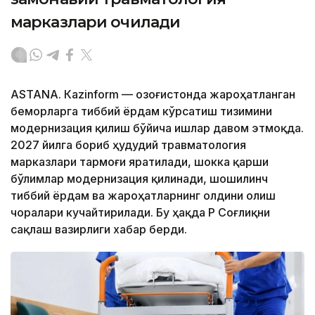
марказлари очилади
ASTANА. Кazinform — Қозоғистонда жароҳатланган
беморларга тиббий ёрдам кўрсатиш тизимини
модернизация қилиш бўйича ишлар давом этмоқда.
2027 йилга бориб ҳудудий травматология
марказлари тармоғи яратилади, шокка қарши
бўлимлар модернизация қилинади, шошилинч
тиббий ёрдам ва жароҳатларнинг олдини олиш
чоралари кучайтирилади. Бу ҳақда ҚР Соғлиқни
сақлаш вазирлиги хабар берди.