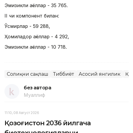
Эмизикли аёллар - 35 765.
II чи компонент билан:
Ўсмирлар - 59 288,
Ҳомиладор аёллар - 4 292,
Эмизикли аёллар - 10 718.
Соғлиқни сақлаш
Тиббиёт
Асосий янгилик
ҚР
без автора
Муаллиф
11:10, 08 Август 2026
Қозоғистон 2036 йилгача
биотехнологияларни