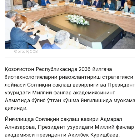
Фото: ҚР ССВ
Қозоғистон Республикасида 2036 йилгача
биотехнологияларни ривожлантириш стратегияси
лойиҳаси Соғлиқни сақлаш вазирлиги ва Президент
ҳузуридаги Миллий фанлар академиясининг
Алматида бўлиб ўтган қўшма йиғилишида муҳокама
қилинди.
Йиғилишда Соғлиқни сақлаш вазири Ақмарал
Алназарова, Президент ҳузуридаги Миллий фанлар
академияси президенти Ақилбек Куришбаев,