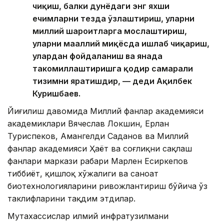
чиқиш, балки дунёдаги энг яхши
ечимларни тезда ўзлаштириш, уларни
миллий шароитларга мослаштириш,
уларни маҳаллий миқёсда ишлаб чиқариш,
улардан фойдаланиш ва янада
такомиллаштиришга қодир самарали
тизимни яратишдир, — деди Ақилбек
Куришбаев.
Йиғилиш давомида Миллий фанлар академияси
академиклари Вячеслав Локшин, Ерлан
Туриспеков, Амангелди Саданов ва Миллий
фанлар академияси Ҳаёт ва соғлиқни сақлаш
фанлари маркази раҳбари Марлен Есиркепов
тиббиёт, қишлоқ хўжалиги ва саноат
биотехнологияларини ривожлантириш бўйича ўз
таклифларини тақдим этдилар.
Мутахассислар илмий инфратузилмани