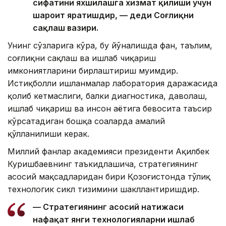
сифатини яхшилашга хизмат қилиши учун
шароит яратишдир, — деди Соғлиқни
сақлаш вазири.
Унинг сўзларига кўра, бу йўналишда фан, таълим,
соғлиқни сақлаш ва ишлаб чиқариш
имкониятларини бирлаштириш муҳимдир.
Истиқболли ишланмалар лаборатория даражасида
қолиб кетмаслиги, балки диагностика, даволаш,
ишлаб чиқариш ва инсон ҳаётига бевосита таъсир
кўрсатадиган бошқа соҳаларда амалий
қўлланилиши керак.
Миллий фанлар академияси президенти Ақилбек
Куришбаевнинг таъкидлашича, стратегиянинг
асосий мақсадларидан бири Қозоғистонда тўлиқ
технологик сикл тизимини шакллантиришдир.
— Стратегиянинг асосий натижаси
нафақат янги технологияларни ишлаб