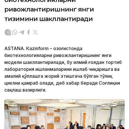
ривожлантиришнинг янги
тизимини шакллантиради
ASTANА. Кazinform – Қозоғистонда
биотехнологияларни ривожлантиришнинг янги
модели шакллантирилади, бу илмий ғоядан тортиб
лаборатория ишланмаларини ишлаб чиқаришга ва
амалий қўллашга жорий этишгача бўлган тўлиқ
циклни қамраб олади, деб хабар беради Соғлиқни
сақлаш вазирлиги.