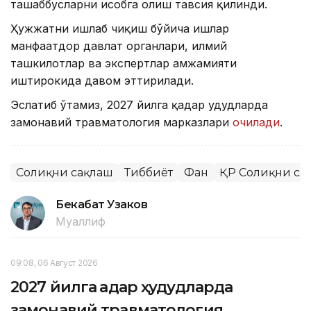
ташаббусларни ҳисобга олиш тавсия қилинди.
Ҳужжатни ишлаб чиқиш бўйича ишлар
манфаатдор давлат органлари, илмий
ташкилотлар ва экспертлар ҳамжамияти
иштирокида давом эттирилади.
Эслатиб ўтамиз, 2027 йилга қадар ҳудудларда
замонавий травматология марказлари
очилади
.
Соғлиқни сақлаш
Тиббиёт
Фан
ҚР Соғлиқни са
Бекабат Узаков
Муаллиф
09:08, 06 Август 2026
2027 йилга қадар ҳудудларда
замонавий травматология