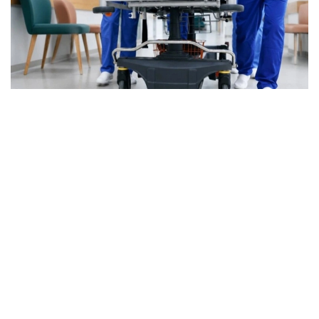
Фото: Марказий коммуникациялар хизмати
Бугунги кунда ихтисослашган ёрдам 1500 дан
ортиқ травматолог томонидан кўрсатилмоқда.
Мамлакатда 81 та травматология маркази, 4000
дан ортиқ ихтисослашган ўрин ва 260 та тиббиёт
ташкилоти фаолият юритмоқда. Хизматнинг
кадрлар салоҳиятини мустаҳкамлаш ва унинг
инфратузилмасини ривожлантириш бўйича ишлар
давом эттирилади.
Асосий йўналишлардан бири ҳудудий