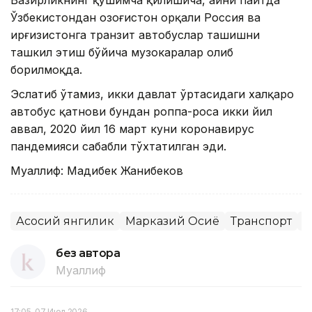
Ўзбекистондан Қозоғистон орқали Россия ва
Қирғизистонга транзит автобуслар ташишни
ташкил этиш бўйича музокаралар олиб
борилмоқда.
Эслатиб ўтамиз, икки давлат ўртасидаги халқаро
автобус қатнови бундан роппа-роса икки йил
аввал, 2020 йил 16 март куни коронавирус
пандемияси сабабли тўхтатилган эди.
Муаллиф: Мадибек Жанибеков
Асосий янгилик
Марказий Осиё
Транспорт
Қ
без автора
Муаллиф
17:05, 07 Июл 2026