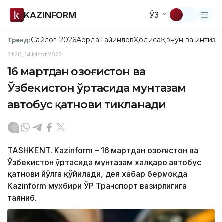
KAZINFORM
ЎЗ
Сайлов-2026
Ақорда
Тайинлов
Ҳодиса
Қонун ва интизо
Тренд:
21:20, 14 Март 2022
16 мартдан Қозоғистон ва
Ўзбекистон ўртасида мунтазам
автобус қатнови тикланади
TASHKENT. Kazinform – 16 мартдан Қозоғистон ва
Ўзбекистон ўртасида мунтазам халқаро автобус
қатнови йўлга қўйилади, дея хабар бермоқда
Kazinform мухбири ЎР Транспорт вазирлигига
таяниб.