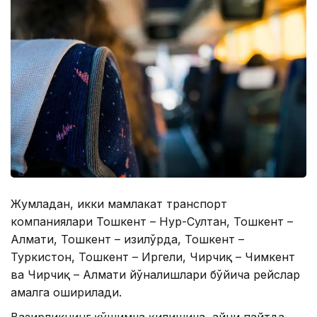
Жумладан, икки мамлакат транспорт
компаниялари Тошкент – ​​Нур-Султан, Тошкент –
Алмати, Тошкент – ​​Қизилўрда, Тошкент – ​​
Туркистон, Тошкент – Иргели, Чирчиқ – Чимкент
ва Чирчиқ – Алмати йўналишлари бўйича рейслар
амалга оширилади.
Вазирликнинг қўшимча қилишича, айни пайтда