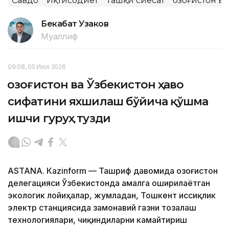
Савдо
Иқтисодиёт
Ташқи сиёсат
Қозоғистон в
Бекабат Узаков
Муаллиф
09:08, 05 Июл 2026
Қозоғистон ва Ўзбекистон ҳаво
сифатини яхшилаш бўйича қўшма
ишчи гуруҳ тузди
ASTANА. Кazinform — Ташриф давомида Қозоғистон
делегацияси Ўзбекистонда амалга оширилаётган
экологик лойиҳалар, жумладан, Тошкент иссиқлик
электр станциясида замонавий газни тозалаш
технологиялари, чиқиндиларни камайтириш