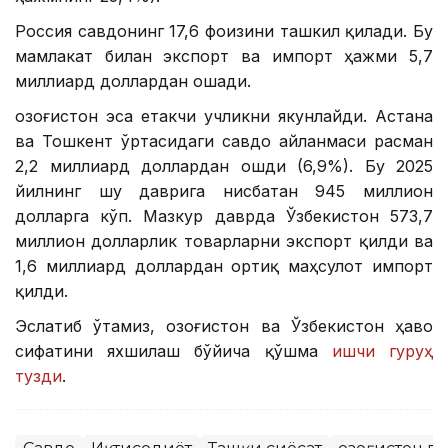
Россия савдонинг 17,6 фоизини ташкил қилади. Бу
мамлакат билан экспорт ва импорт ҳажми 5,7
миллиард доллардан ошади.
Қозоғистон эса етакчи учликни якунлайди. Астана
ва Тошкент ўртасидаги савдо айланмаси расман
2,2 миллиард доллардан ошди (6,9%). Бу 2025
йилнинг шу даврига нисбатан 945 миллион
долларга кўп. Мазкур даврда Ўзбекистон 573,7
миллион долларлик товарларни экспорт қилди ва
1,6 миллиард доллардан ортиқ маҳсулот импорт
қилди.
Эслатиб ўтамиз, Қозоғистон ва Ўзбекистон ҳаво
сифатини яхшилаш бўйича қўшма
ишчи гуруҳ
тузди
.