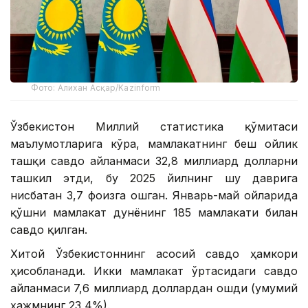
Фото: Алихан Асқар/Kazinform
Ўзбекистон Миллий статистика қўмитаси
маълумотларига кўра, мамлакатнинг беш ойлик
ташқи савдо айланмаси 32,8 миллиард долларни
ташкил этди, бу 2025 йилнинг шу даврига
нисбатан 3,7 фоизга ошган. Январь-май ойларида
қўшни мамлакат дунёнинг 185 мамлакати билан
савдо қилган.
Хитой Ўзбекистоннинг асосий савдо ҳамкори
ҳисобланади. Икки мамлакат ўртасидаги савдо
айланмаси 7,6 миллиард доллардан ошди (умумий
ҳажмнинг 23,4%).