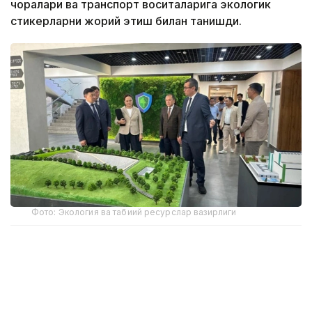
чоралари ва транспорт воситаларига экологик
стикерларни жорий этиш билан танишди.
Фото: Экология ва табиий ресурслар вазирлиги
Тошкентдаги Марказий Осиё атроф-муҳит ва
иқлим ўзгариши университетида (Green University)
Қозоғистон Республикаси ва Ўзбекистон
Республикаси делегацияларининг учрашуви бўлиб