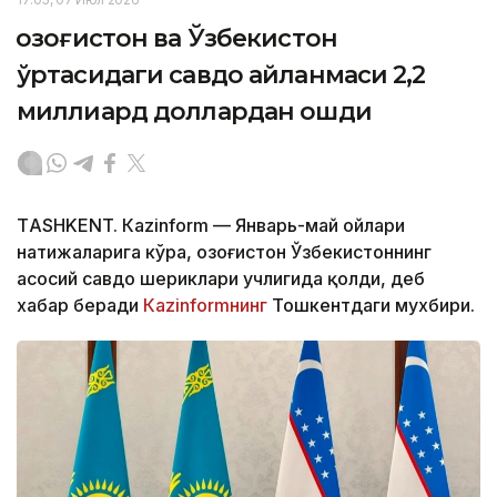
Қозоғистон ва Ўзбекистон
ўртасидаги савдо айланмаси 2,2
миллиард доллардан ошди
ТASHKENT. Кazinform — Январь-май ойлари
натижаларига кўра, Қозоғистон Ўзбекистоннинг
асосий савдо шериклари учлигида қолди, деб
хабар беради
Кazinformнинг
Тошкентдаги мухбири.