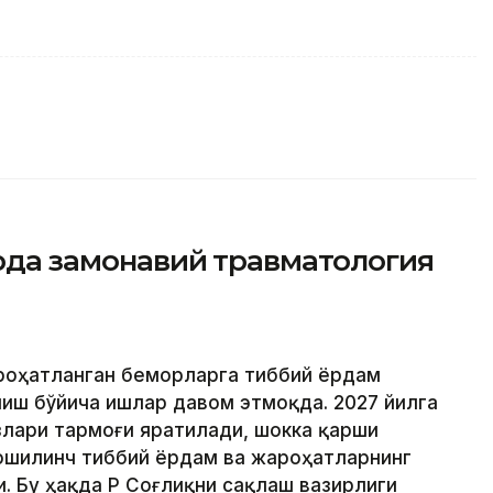
арда замонавий травматология
ароҳатланган беморларга тиббий ёрдам
иш бўйича ишлар давом этмоқда. 2027 йилга
лари тармоғи яратилади, шокка қарши
ошилинч тиббий ёрдам ва жароҳатларнинг
 Бу ҳақда ҚР Соғлиқни сақлаш вазирлиги