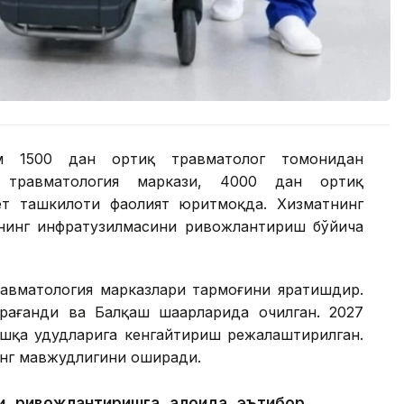
ам 1500 дан ортиқ травматолог томонидан
 травматология маркази, 4000 дан ортиқ
ёт ташкилоти фаолият юритмоқда. Хизматнинг
 унинг инфратузилмасини ривожлантириш бўйича
равматология марказлари тармоғини яратишдир.
рағанди ва Балқаш шаҳарларида очилган. 2027
шқа ҳудудларига кенгайтириш режалаштирилган.
нг мавжудлигини оширади.
 ривожлантиришга алоҳида эътибор