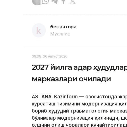
без автора
Муаллиф
09:08, 06 Август 2026
2027 йилга қадар ҳудудл
марказлари очилади
ASTANА. Кazinform — Қозоғистонда ж
кўрсатиш тизимини модернизация қил
бориб ҳудудий травматология марказ
бўлимлар модернизация қилинади, ш
олдини олиш чоралари кучайтирилади.