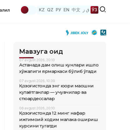
KZ
QZ
РУ
EN
中文
ق ز
ЎЗ
аҳлил
Мавзуга оид
07 avgust 2026, 20:10
Астанада дам олиш кунлари қишлоқ
хўжалиги ярмаркаси бўлиб ўтади
07 avgust 2026, 10:39
Қозоғистонда энг юқори маошни
кутаётганлар — учувчилар ва
стюардессалар
06 avgust 2026, 20:10
Қозоғистонда 12 минг нафар
ижтимоий ходим малака ошириш
курсини тугатди