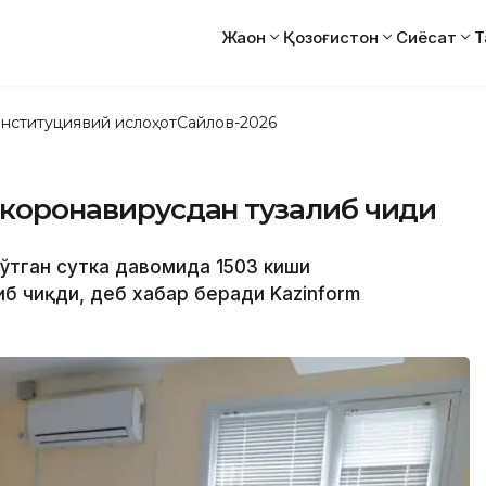
Жаҳон
Қозоғистон
Сиёсат
Т
нституциявий ислоҳот
Сайлов-2026
 коронавирусдан тузалиб чиқди
 ўтган сутка давомида 1503 киши
б чиқди, деб хабар беради Kazinform