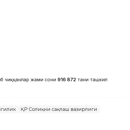
иб чиққанлар жами сони
916 872
тани ташкил
нгилик
ҚР Соғлиқни сақлаш вазирлиги