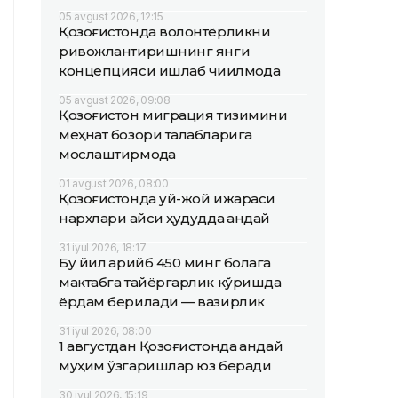
05 avgust 2026, 12:15
Қозоғистонда волонтёрликни
ривожлантиришнинг янги
концепцияси ишлаб чиқилмоқда
05 avgust 2026, 09:08
Қозоғистон миграция тизимини
меҳнат бозори талабларига
мослаштирмоқда
01 avgust 2026, 08:00
Қозоғистонда уй-жой ижараси
нархлари қайси ҳудудда қандай
31 iyul 2026, 18:17
Бу йил қарийб 450 минг болага
мактабга тайёргарлик кўришда
ёрдам берилади — вазирлик
31 iyul 2026, 08:00
1 августдан Қозоғистонда қандай
муҳим ўзгаришлар юз беради
30 iyul 2026, 15:19