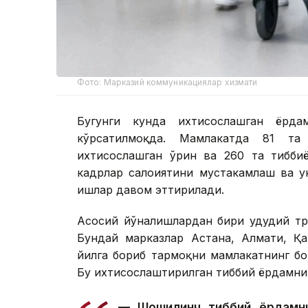
Фото: Марказий коммуникациялар хизмати
Бугунги кунда ихтисослашган ёрд
кўрсатилмоқда. Мамлакатда 81 та
ихтисослашган ўрин ва 260 та тибби
кадрлар салоҳиятини мустаҳкамлаш ва
ишлар давом эттирилади.
Асосий йўналишлардан бири ҳудудий т
Бундай марказлар Астана, Алмати, Қа
йилга бориб тармоқни мамлакатнинг бо
Бу ихтисослаштирилган тиббий ёрдамни
— Шошилинч тиббий ёрдамни