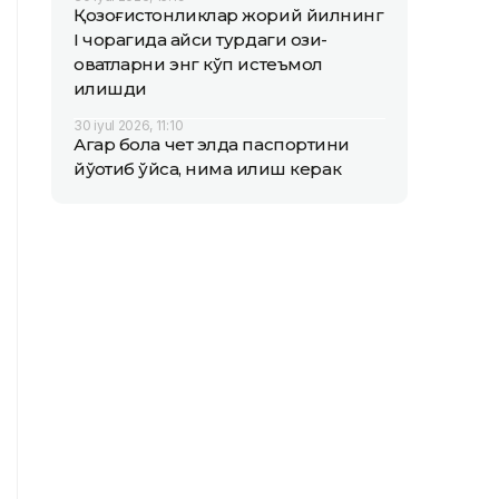
Қозоғистонликлар жорий йилнинг
I чорагида қайси турдаги озиқ-
овқатларни энг кўп истеъмол
қилишди
30 iyul 2026, 11:10
Агар бола чет элда паспортини
йўқотиб қўйса, нима қилиш керак