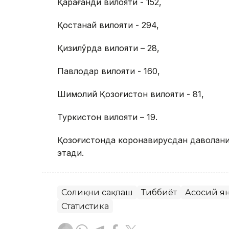
Қарағанди вилояти - 152,
Қостанай вилояти - 294,
Қизилўрда вилояти – 28,
Павлодар вилояти - 160,
Шимолий Қозоғистон вилояти - 81,
Туркистон вилояти – 19.
Қозоғистонда коронавирусдан даволан
этади.
Соғлиқни сақлаш
Тиббиёт
Асосий я
Статистика