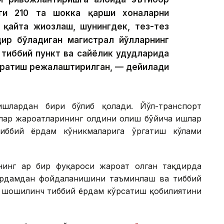
аги 210 та шокка қарши хоналарни
қайта жиҳозлаш, шунингдек, тез-тез
дир бўладиган магистрал йўлларнинг
тиббий пункт ва сайёҳлик ҳудудларида
 яратиш режалаштирилган, — дейилади
ишлардан бири бўлиб қолади. Йўл-транспорт
лар жароҳатларининг олдини олиш бўйича ишлар
тиббий ёрдам кўникмаларига ўргатиш кўлами
нинг ҳар бир фуқароси жароҳат олган тақдирда
ёрдамдан фойдаланишини таъминлаш ва тиббий
а шошилинч тиббий ёрдам кўрсатиш қобилиятини