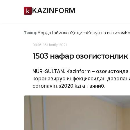
KAZINFORM
Ақорда
Тайинлов
Ҳодиса
Қонун ва интизом
Ко
Тренд:
09:16, 16 Ноябр 2021
1503 нафар қозоғистонлик
NUR-SULTAN. Kazinform – Қозоғистонда
коронавирус инфекциясидан даволани
coronavirus2020.kzга таяниб.