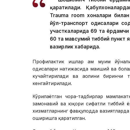
қаратилади. Қабулхоналард
Trauma room хоналари билан 
йўл-транспорт ҳодисалари со
участкаларида 69 та ёрдамчи 
60 та мавсумий тиббий пункт
вазирлик хабарида.
Профилактик ишлар ҳам муҳим йўнал
ҳодисалари натижасида маиший ва бола
кучайтирилади ва аҳолини биринчи 
кенгайтирилади.
Кўрилаётган чора-тадбирлар мамлакат
замонавий ва юқори сифатли тиббий 
хизматларнинг фавқулодда вазиятлард
оширишга қаратилган.