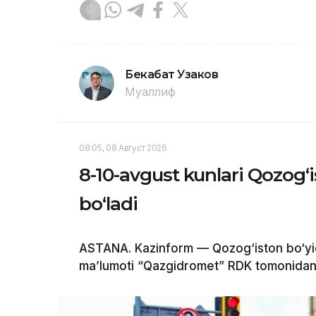
Бекабат Узаков
Муаллиф
08:05, 08 Август 2026
8-10-avgust kunlari Qozog‘
bo‘ladi
ASTANA. Kazinform — Qozog‘iston bo‘yi
ma’lumoti “Qazgidromet” RDK tomonidan 