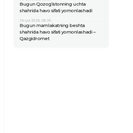
Bugun Qozog‘istonning uchta
shahrida havo sifati yomonlashadi
29 iyul 2026, 08:35
Bugun mamlakatning beshta
shahrida havo sifati yomonlashadi –
Qazgidromet