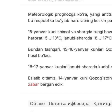
Фото: Александр Павский/Kazinform
Meteorologik prognozga koʻra, yangi antits
bu respublika boʻylab haroratning keskin pas
15-yanvar kuni shimol va sharqda tungi ha
harorat -5…-13°C, janubi-sharqda -8…-17°C v
Bundan tashqari, 15–16-yanvar kunlari Qoz
hosil boʻladi.
16-17-yanvar kunlari janubi-sharqda kuchli 
Eslatib oʻtamiz, 14-yanvar kuni Qozogʻiston
xabar
bergan edik.
Об-ҳаво
Лотин алифбосида
Қазгидр