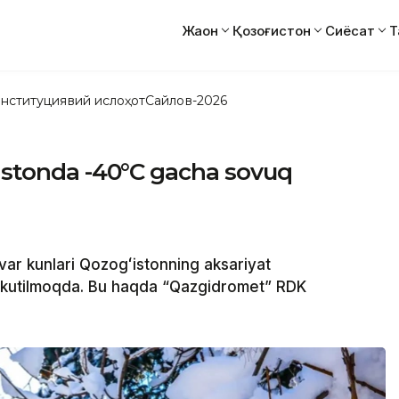
Жаҳон
Қозоғистон
Сиёсат
Т
нституциявий ислоҳот
Сайлов-2026
ʻistonda -40°C gacha sovuq
ar kunlari Qozogʻistonning aksariyat
i kutilmoqda. Bu haqda “Qazgidromet” RDK