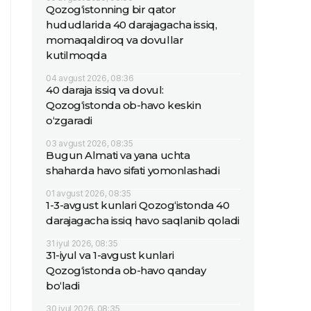
Qozog‘istonning bir qator
hududlarida 40 darajagacha issiq,
momaqaldiroq va dovullar
kutilmoqda
04 avgust 2026, 08:36
40 daraja issiq va dovul:
Qozog‘istonda ob-havo keskin
o‘zgaradi
03 avgust 2026, 08:35
Bugun Almati va yana uchta
shaharda havo sifati yomonlashadi
01 avgust 2026, 08:35
1-3-avgust kunlari Qozog‘istonda 40
darajagacha issiq havo saqlanib qoladi
31 iyul 2026, 08:35
31-iyul va 1-avgust kunlari
Qozog‘istonda ob-havo qanday
bo‘ladi
30 iyul 2026, 08:35