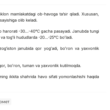
iklon mamlakatdagi ob-havoga taʼsir qiladi. Xususan,
ayishiga olib keladi.
vo harorati -30…-40°C gacha pasayadi. Janubda tungi
a togʻli hududlarda -20…-25°C boʻladi.
ogʻiston janubida qor yogʻadi, boʻron va yaxvonlik
qor, boʻron, tuman va yaxvonlik kutilmoqda.
ning ikkita shahrida havo sifati yomonlashishi haqida
омет