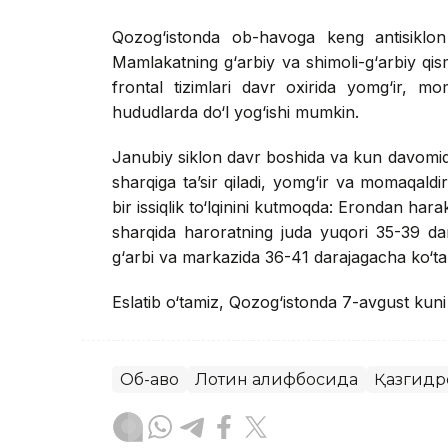
Qozog‘istonda ob-havoga keng antisiklon 
Mamlakatning g‘arbiy va shimoli-g‘arbiy qis
frontal tizimlari davr oxirida yomg‘ir, mo
hududlarda do‘l yog‘ishi mumkin.
Janubiy siklon davr boshida va kun davomid
sharqiga ta’sir qiladi, yomg‘ir va momaqaldi
bir issiqlik to‘lqinini kutmoqda: Erondan har
sharqida haroratning juda yuqori 35-39 d
g‘arbi va markazida 36-41 darajagacha ko‘tari
Eslatib o‘tamiz, Qozog‘istonda 7-avgust kun
Об-ҳаво
Лотин алифбосида
Қазгидр