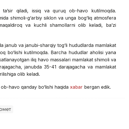
ta’sir qiladi, issiq va quruq ob-havo kutilmoqda.
mida shimoli-g‘arbiy siklon va unga bog‘liq atmosfera
maqaldiroq va kuchli shamollarni olib keladi, ba’zi
a janub va janubi-sharqiy tog‘li hududlarda mamlakat
roq bo‘lishi kutilmoqda. Barcha hududlar aholisi yana
akatlanayotgan iliq havo massalari mamlakat shimoli va
arajagacha, janubda 35-41 darajagacha va mamlakat
lishiga olib keladi.
i ob-havo qanday bo‘lishi haqida
xabar
bergan edik.
омет