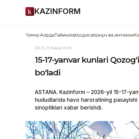
KAZINFORM
Ақорда
Тайинлов
Ҳодиса
Қонун ва интизом
Ко
Тренд:
08:35, 15 Январ 2026
15-17-yanvar kunlari Qozog
boʻladi
ASTANA. Kazinform – 2026-yil 15-17-yanv
hududlarida havo haroratining pasayish
sinoptiklari xabar berishdi.