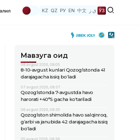
KZ
QZ
РУ
EN
中文
ق ز
ЎЗ
аҳлил
Мавзуга оид
08 avgust 2026, 08:05
8-10-avgust kunlari Qozog‘istonda 41
darajagacha issiq bo‘ladi
07 avgust 2026, 08:37
Qozog‘istonda 7-avgustda havo
harorati +40°S gacha ko‘tariladi
06 avgust 2026, 08:35
Qozog‘iston shimolida havo salqinroq,
g‘arbi va janubida 42 darajagacha issiq
bo‘ladi
05 avgust 2026, 08:36