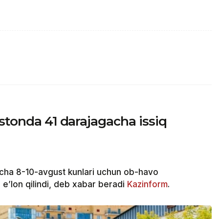
istonda 41 darajagacha issiq
cha 8-10-avgust kunlari uchun ob-havo
e’lon qilindi, deb xabar beradi
Kazinform
.