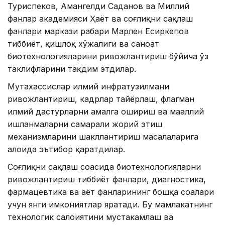
Туриспеков, Амангелди Саданов ва Миллий
фанлар академияси Ҳаёт ва соғлиқни сақлаш
фанлари маркази раҳбари Марлен Есиркепов
тиббиёт, қишлоқ хўжалиги ва саноат
биотехнологияларини ривожлантириш бўйича ўз
таклифларини тақдим этдилар.
Мутахассислар илмий инфратузилмани
ривожлантириш, кадрлар тайёрлаш, флагман
илмий дастурларни амалга ошириш ва маҳаллий
ишланмаларни самарали жорий этиш
механизмларини шакллантириш масалаларига
алоҳида эътибор қаратдилар.
Соғлиқни сақлаш соҳасида биотехнологияларни
ривожлантириш тиббиёт фанлари, диагностика,
фармацевтика ва ҳаёт фанларининг бошқа соҳалари
учун янги имкониятлар яратади. Бу мамлакатнинг
технологик салоҳиятини мустаҳкамлаш ва