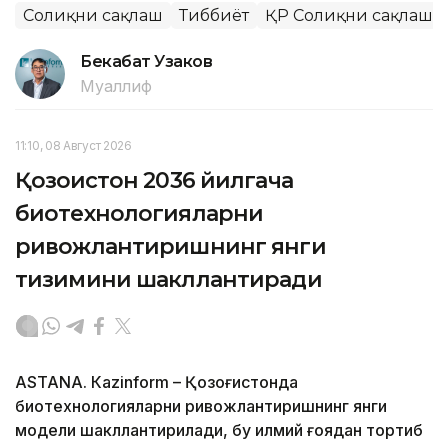
Соғлиқни сақлаш
Тиббиёт
ҚР Соғлиқни сақлаш 
Бекабат Узаков
Муаллиф
11:10, 08 Август 2026
Қозоғистон 2036 йилгача
биотехнологияларни
ривожлантиришнинг янги
тизимини шакллантиради
ASTANА. Кazinform – Қозоғистонда
биотехнологияларни ривожлантиришнинг янги
модели шакллантирилади, бу илмий ғоядан тортиб