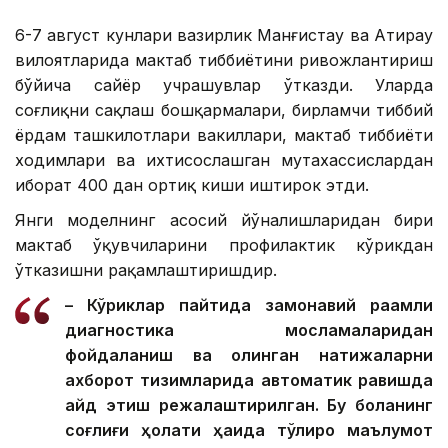
6-7 август кунлари вазирлик Манғистау ва Атирау
вилоятларида мактаб тиббиётини ривожлантириш
бўйича сайёр учрашувлар ўтказди. Уларда
соғлиқни сақлаш бошқармалари, бирламчи тиббий
ёрдам ташкилотлари вакиллари, мактаб тиббиёти
ходимлари ва ихтисослашган мутахассислардан
иборат 400 дан ортиқ киши иштирок этди.
Янги моделнинг асосий йўналишларидан бири
мактаб ўқувчиларини профилактик кўрикдан
ўтказишни рақамлаштиришдир.
– Кўриклар пайтида замонавий рақамли
диагностика мосламаларидан
фойдаланиш ва олинган натижаларни
ахборот тизимларида автоматик равишда
қайд этиш режалаштирилган. Бу боланинг
соғлиғи ҳолати ҳақида тўлиқроқ маълумот