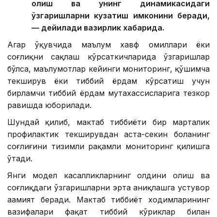
олиш ва унинг динамикасидаги
ўзгаришларни кузатиш имконини беради,
— дейилади вазирлик хабарида.
Агар ўқувчида маълум хавф омиллари ёки
соғлиқни сақлаш кўрсаткичларида ўзгаришлар
бўлса, маълумотлар кейинги мониторинг, қўшимча
текширув ёки тиббий ёрдам кўрсатиш учун
бирламчи тиббий ёрдам мутахассисларига тезкор
равишда юборилади.
Шундай қилиб, мактаб тиббиёти бир марталик
профилактик текширувдан аста-секин боланинг
соғлиғини тизимли рақамли мониторинг қилишга
ўтади.
Янги модел касалликларнинг олдини олиш ва
соғлиқдаги ўзгаришларни эрта аниқлашга устувор
аҳамият беради. Мактаб тиббиёт ходимларининг
вазифалари фақат тиббий кўриклар билан