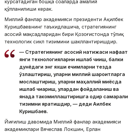
кўрсатадиган бошқа соҳаларда амалий
қўлланилиши керак.
Миллий фанлар академияси президенти Ақилбек
Куришбаевнинг таъкидлашича, стратегиянинг
асосий мақсадларидан бири Қозоғистонда тўлиқ
технологик сикл тизимини шакллантиришдир.
— Стратегиянинг асосий натижаси нафақат
янги технологияларни ишлаб чиқиш, балки
дунёдаги энг яхши ечимларни тезда
ўзлаштириш, уларни миллий шароитларга
мослаштириш, уларни маҳаллий миқёсда
ишлаб чиқариш, улардан фойдаланиш ва
янада такомиллаштиришга қодир самарали
тизимни яратишдир, — деди Ақилбек
Куришбаев.
Йиғилиш давомида Миллий фанлар академияси
академиклари Вячеслав Локшин, Ерлан