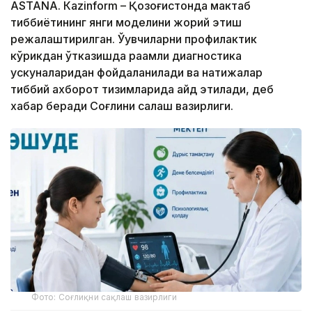
ASTANА. Кazinform – Қозоғистонда мактаб
тиббиётининг янги моделини жорий этиш
режалаштирилган. Ўқувчиларни профилактик
кўрикдан ўтказишда рақамли диагностика
ускуналаридан фойдаланилади ва натижалар
тиббий ахборот тизимларида қайд этилади, деб
хабар беради Соғлиқни сақлаш вазирлиги.
Фото: Соғлиқни сақлаш вазирлиги