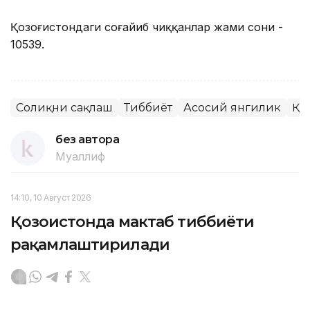
Қозоғистондаги соғайиб чиққанлар жами сони -
10539.
Соғлиқни сақлаш
Тиббиёт
Асосий янгилик
ҚР
без автора
Муаллиф
14:10, 10 Август 2026
Қозоғистонда мактаб тиббиёти
рақамлаштирилади