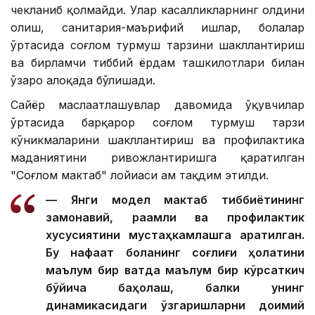
чекланиб қолмайди. Улар касалликларнинг олдини
олиш, санитария-маърифий ишлар, болалар
ўртасида соғлом турмуш тарзини шакллантириш
ва бирламчи тиббий ёрдам ташкилотлари билан
ўзаро алоқада бўлишади.
Сайёр маслаҳатлашувлар давомида ўқувчилар
ўртасида барқарор соғлом турмуш тарзи
кўникмаларини шакллантириш ва профилактика
маданиятини ривожлантиришга қаратилган
"Соғлом мактаб" лойиҳаси ҳам тақдим этилди.
— Янги модел мактаб тиббиётининг
замонавий, рақамли ва профилактик
хусусиятини мустаҳкамлашга қаратилган.
Бу нафақат боланинг соғлиғи ҳолатини
маълум бир вақтда маълум бир кўрсаткич
бўйича баҳолаш, балки унинг
динамикасидаги ўзгаришларни доимий