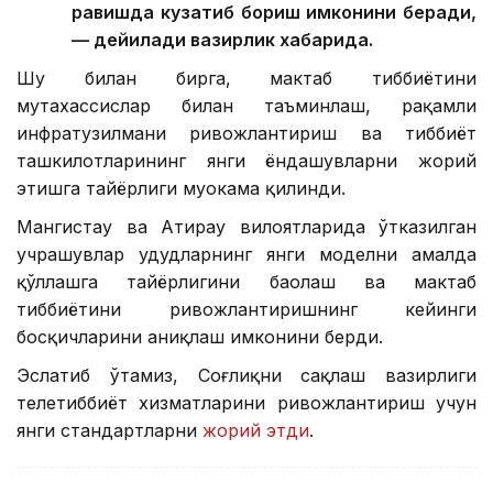
равишда кузатиб бориш имконини беради,
— дейилади вазирлик хабарида.
Шу билан бирга, мактаб тиббиётини
мутахассислар билан таъминлаш, рақамли
инфратузилмани ривожлантириш ва тиббиёт
ташкилотларининг янги ёндашувларни жорий
этишга тайёрлиги муҳокама қилинди.
Мангистау ва Атирау вилоятларида ўтказилган
учрашувлар ҳудудларнинг янги моделни амалда
қўллашга тайёрлигини баҳолаш ва мактаб
тиббиётини ривожлантиришнинг кейинги
босқичларини аниқлаш имконини берди.
Эслатиб ўтамиз, Соғлиқни сақлаш вазирлиги
телетиббиёт хизматларини ривожлантириш учун
янги стандартларни
жорий этди
.