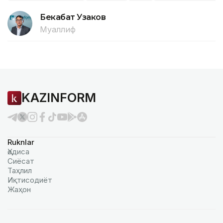
Бекабат Узаков
Муаллиф
KAZINFORM
Ruknlar
Ҳодиса
Сиёсат
Таҳлил
Иқтисодиёт
Жаҳон