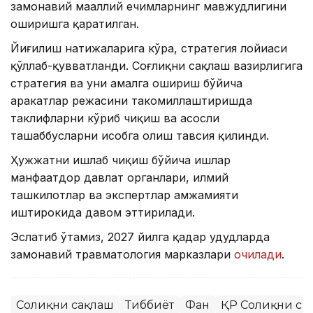
замонавий маҳаллий ечимларнинг мавжудлигини
оширишга қаратилган.
Йиғилиш натижаларига кўра, стратегия лойиҳаси
қўллаб-қувватланди. Соғлиқни сақлаш вазирлигига
стратегия ва уни амалга ошириш бўйича
ҳаракатлар режасини такомиллаштиришда
таклифларни кўриб чиқиш ва асосли
ташаббусларни ҳисобга олиш тавсия қилинди.
Ҳужжатни ишлаб чиқиш бўйича ишлар
манфаатдор давлат органлари, илмий
ташкилотлар ва экспертлар ҳамжамияти
иштирокида давом эттирилади.
Эслатиб ўтамиз, 2027 йилга қадар ҳудудларда
замонавий травматология марказлари
очилади
.
Соғлиқни сақлаш
Тиббиёт
Фан
ҚР Соғлиқни са