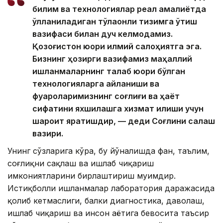
билим ва технологиялар реал амалиётда
қўлланиладиган тўлақонли тизимга ўтиш
вазифаси билан дуч келмоқдамиз.
Қозоғистон юқори илмий салоҳиятга эга.
Бизнинг ҳозирги вазифамиз маҳаллий
ишланмаларнинг талаб юқори бўлган
технологияларга айланиши ва
фуқароларимизнинг соғлиғи ва ҳаёт
сифатини яхшилашга хизмат қилиши учун
шароит яратишдир, — деди Соғлиқни сақлаш
вазири.
Унинг сўзларига кўра, бу йўналишда фан, таълим,
соғлиқни сақлаш ва ишлаб чиқариш
имкониятларини бирлаштириш муҳимдир.
Истиқболли ишланмалар лаборатория даражасида
қолиб кетмаслиги, балки диагностика, даволаш,
ишлаб чиқариш ва инсон ҳаётига бевосита таъсир