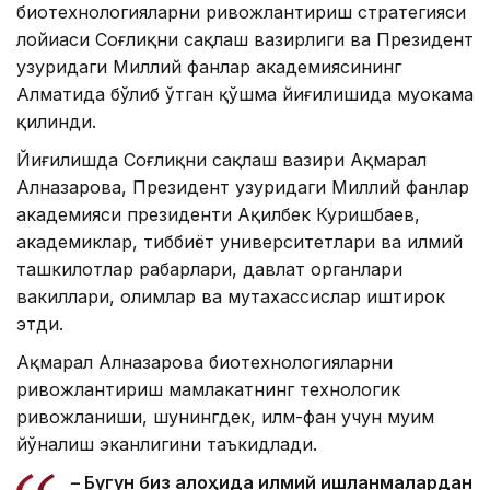
биотехнологияларни ривожлантириш стратегияси
лойиҳаси Соғлиқни сақлаш вазирлиги ва Президент
ҳузуридаги Миллий фанлар академиясининг
Алматида бўлиб ўтган қўшма йиғилишида муҳокама
қилинди.
Йиғилишда Соғлиқни сақлаш вазири Ақмарал
Алназарова, Президент ҳузуридаги Миллий фанлар
академияси президенти Ақилбек Куришбаев,
академиклар, тиббиёт университетлари ва илмий
ташкилотлар раҳбарлари, давлат органлари
вакиллари, олимлар ва мутахассислар иштирок
этди.
Ақмарал Алназарова биотехнологияларни
ривожлантириш мамлакатнинг технологик
ривожланиши, шунингдек, илм-фан учун муҳим
йўналиш эканлигини таъкидлади.
– Бугун биз алоҳида илмий ишланмалардан