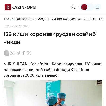
KAZINFORM
ЎЗ
Сайлов-2026
Ақорда
Тайинлов
Ҳодиса
Қонун ва интизо
Тренд:
16:20, 20 Июн 2020
128 киши коронавирусдан соғайиб
чиқди
NUR-SULTAN. Kazinform – Коронавирусдан 128 киши
даволанип чиқди, деб хабар беради Kazinform
coronavirus2020.kzга таяниб.