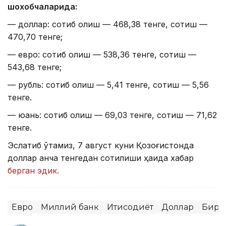
шохобчаларида:
— доллар: сотиб олиш — 468,38 тенге, сотиш —
470,70 тенге;
— евро: сотиб олиш — 538,36 тенге, сотиш —
543,68 тенге;
— рубль: сотиб олиш — 5,41 тенге, сотиш — 5,56
тенге.
— юань: сотиб олиш — 69,03 тенге, сотиш — 71,62
тенге.
Эслатиб ўтамиз, 7 август куни Қозоғистонда
доллар қанча тенгедан сотилиши ҳақида хабар
берган эдик.
Евро
Миллий банк
Иқтисодиёт
Доллар
Бирж