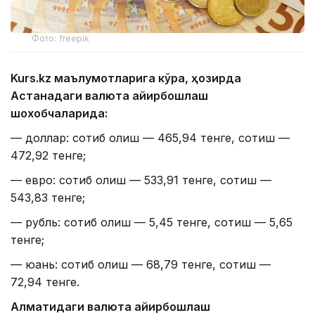
Фото: freepik
Kurs.kz маълумотларига кўра, ҳозирда
Астанадаги валюта айирбошлаш
шохобчаларида:
— доллар: сотиб олиш — 465,94 тенге, сотиш —
472,92 тенге;
— евро: сотиб олиш — 533,91 тенге, сотиш —
543,83 тенге;
— рубль: сотиб олиш — 5,45 тенге, сотиш — 5,65
тенге;
— юань: сотиб олиш — 68,79 тенге, сотиш —
72,94 тенге.
Алматидаги валюта айирбошлаш