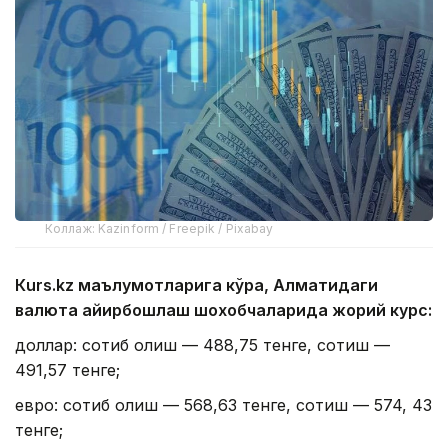
Коллаж: Kazinform / Freepik / Pixabay
Кurs.kz маълумотларига кўра, Алматидаги
валюта айирбошлаш шохобчаларида жорий курс:
доллар: сотиб олиш — 488,75 тенге, сотиш —
491,57 тенге;
евро: сотиб олиш — 568,63 тенге, сотиш — 574, 43
тенге;