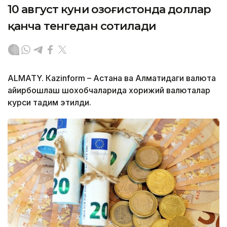
10 август куни Қозоғистонда доллар
қанча тенгедан сотилади
ALMATY. Кazinform – Астана ва Алматидаги валюта
айирбошлаш шохобчаларида хорижий валюталар
курси тақдим этилди.