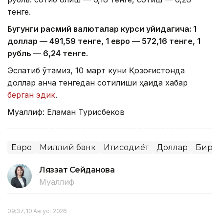
тенге.
Бугунги расмий валюталар курси қуйидагича: 1
доллар — 49
1
,
59
тенге, 1 евро — 57
2
,
16
тенге, 1
рубль — 6,2
4
тенге.
Эслатиб ўтамиз, 10 март куни Қозоғистонда
доллар қанча тенгедан сотилиши ҳақида хабар
берган эдик
.
Муаллиф: Еламан Турисбеков
Евро
Миллий банк
Иқтисодиёт
Доллар
Бирж
Ляззат Сейданова
Муаллиф
09:37, 10 Август 2026