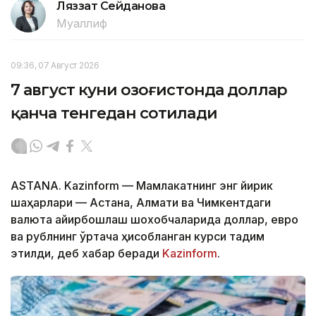
Ляззат Сейданова
Муаллиф
09:36, 07 Август 2026
7 август куни Қозоғистонда доллар
қанча тенгедан сотилади
ASTANA. Kazinform — Мамлакатнинг энг йирик
шаҳарлари — Астана, Алмати ва Чимкентдаги
валюта айирбошлаш шохобчаларида доллар, евро
ва рублнинг ўртача ҳисобланган курси тақдим
этилди, деб хабар беради
Kazinform
.