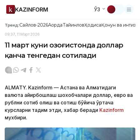
KAZINFORM
ЎЗ
Сайлов-2026
Ақорда
Тайинлов
Ҳодиса
Қонун ва интизо
Тренд:
09:37, 11 Март 2026
11 март куни Қозоғистонда доллар
қанча тенгедан сотилади
ALMATY. Kazinform — Астана ва Алматидаги
валюта айирбошлаш шохобчалари доллар, евро ва
рублни сотиб олиш ва сотиш бўйича ўртача
курсларни тақдим этди, хабар беради
Kazinform
мухбири.