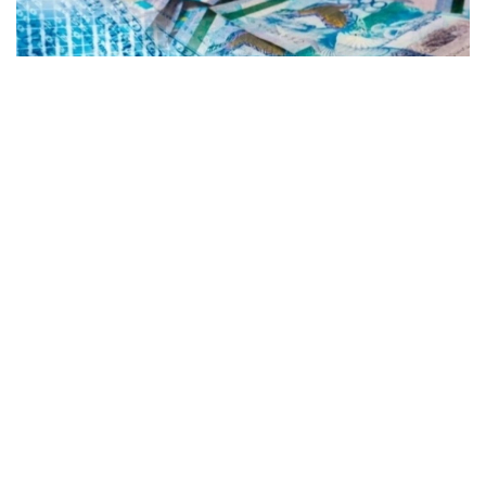
Коллаж: Kazinform/ Canva
Kurs.kz маълумотларига кўра, Астанадаги
валюта айирбошлаш шохобчаларидаги жорий
ўртача валюта курси:
доллар: сотиб олиш — 465,43 тенге, сотиш —
472,32 тенге;
евро: сотиб олиш — 533,94 тенге, сотиш — 543,87
тенге;