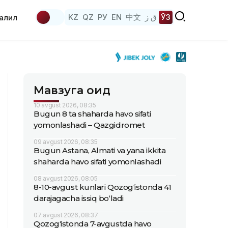
KZ
QZ
РУ
EN
中文
ق ز
ЎЗ
аҳлил
Мавзуга оид
10 avgust 2026, 08:35
Bugun 8 ta shaharda havo sifati
yomonlashadi – Qazgidromet
09 avgust 2026, 08:35
Bugun Astana, Almati va yana ikkita
shaharda havo sifati yomonlashadi
08 avgust 2026, 08:05
8-10-avgust kunlari Qozog‘istonda 41
darajagacha issiq bo‘ladi
07 avgust 2026, 08:37
Qozog‘istonda 7-avgustda havo