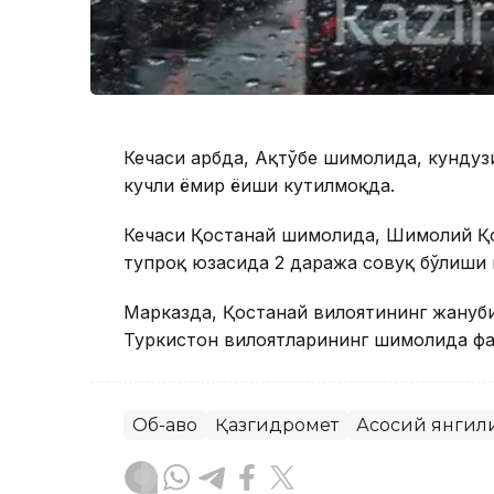
Кечаси ғарбда, Ақтўбе шимолида, кунду
кучли ёмғир ёғиши кутилмоқда.
Кечаси Қостанай шимолида, Шимолий Қо
тупроқ юзасида 2 даража совуқ бўлиши 
Марказда, Қостанай вилоятининг жануби
Туркистон вилоятларининг шимолида фав
Об-ҳаво
Қазгидромет
Асосий янгил