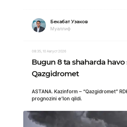
Бекабат Узаков
Муаллиф
08:35, 10 Август 2026
Bugun 8 ta shaharda havo 
Qazgidromet
ASTANA. Kazinform – “Qazgidromet” RDK 
prognozini e’lon qildi.