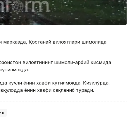
зи марказда, Қостанай вилоятлари шимолида
зоғистон вилоятининг шимоли-ғарбий қисмида
кутилмоқда.
да кучли ёнғин хавфи кутилмоқда. Қизилўрда,
қулодда ёнғин хавфи сақланиб туради.
ик