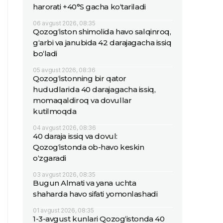
harorati +40°S gacha ko‘tariladi
06 avgust 2026, 08:35
Qozog‘iston shimolida havo salqinroq,
g‘arbi va janubida 42 darajagacha issiq
bo‘ladi
05 avgust 2026, 08:36
Qozog‘istonning bir qator
hududlarida 40 darajagacha issiq,
momaqaldiroq va dovullar
kutilmoqda
04 avgust 2026, 08:36
40 daraja issiq va dovul:
Qozog‘istonda ob-havo keskin
o‘zgaradi
03 avgust 2026, 08:35
Bugun Almati va yana uchta
shaharda havo sifati yomonlashadi
01 avgust 2026, 08:35
1-3-avgust kunlari Qozog‘istonda 40