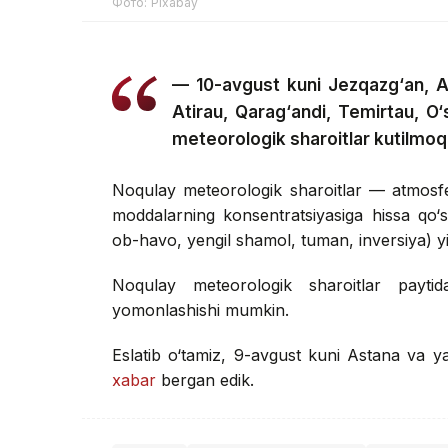
Фото: Pixabay
— 10-avgust kuni Jezqazg‘an, Al
Atirau, Qarag‘andi, Temirtau, 
meteorologik sharoitlar kutilmoq
Noqulay meteorologik sharoitlar — atmosfera
moddalarning konsentratsiyasiga hissa qo‘s
ob-havo, yengil shamol, tuman, inversiya) yig
Noqulay meteorologik sharoitlar paytid
yomonlashishi mumkin.
Eslatib o‘tamiz, 9-avgust kuni Astana va y
xabar
bergan edik.