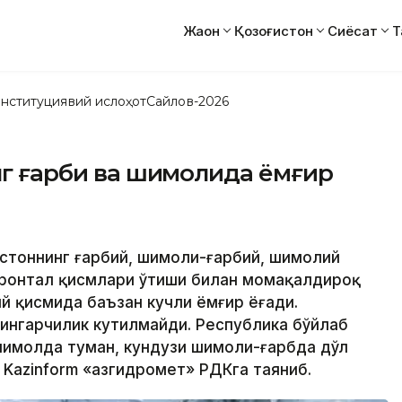
Жаҳон
Қозоғистон
Сиёсат
Т
нституциявий ислоҳот
Сайлов-2026
инг ғарби ва шимолида ёмғир
ғистоннинг ғарбий, шимоли-ғарбий, шимолий
фронтал қисмлари ўтиши билан момақалдироқ
й қисмида баъзан кучли ёмғир ёғади.
ингарчилик кутилмайди. Республика бўйлаб
шимолда туман, кундузи шимоли-ғарбда дўл
Kazinform «Қазгидромет» РДКга таяниб.