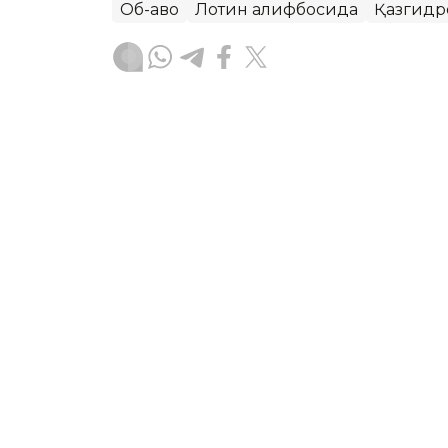
Об-ҳаво
Лотин алифбосида
Қазгидр
Бекабат Узаков
Муаллиф
08:35, 09 Август 2026
Bugun Astana, Almati va ya
yomonlashadi
ASTANA. Kazinform – “Qazgidromet” RDK 
prognozini e’lon qildi.