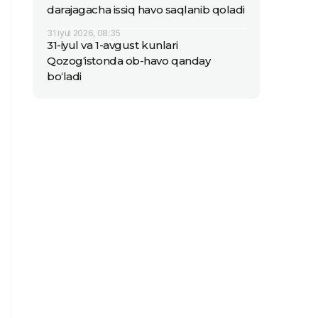
darajagacha issiq havo saqlanib qoladi
31 iyul 2026, 08:35
31-iyul va 1-avgust kunlari
Qozog‘istonda ob-havo qanday
bo‘ladi