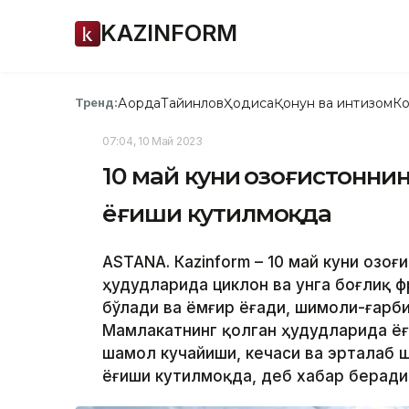
KAZINFORM
Ақорда
Тайинлов
Ҳодиса
Қонун ва интизом
Ко
Тренд:
07:04, 10 Май 2023
10 май куни Қозоғистонн
ёғиши кутилмоқда
ASTANА. Кazinform – 10 май куни Қозо
ҳудудларида циклон ва унга боғлиқ 
бўлади ва ёмғир ёғади, шимоли-ғарби
Мамлакатнинг қолган ҳудудларида ёғ
шамол кучайиши, кечаси ва эрталаб 
ёғиши кутилмоқда, деб хабар беради 