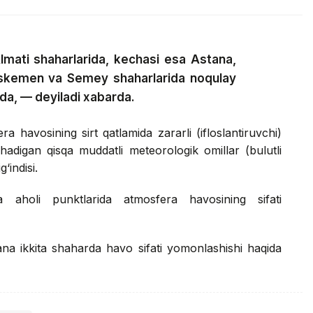
mati shaharlarida, kechasi esa Astana,
O‘skemen va Semey shaharlarida noqulay
da, — deyiladi xabarda.
 havosining sirt qatlamida zararli (ifloslantiruvchi)
hadigan qisqa muddatli meteorologik omillar (bulutli
‘indisi.
a aholi punktlarida atmosfera havosining sifati
ana ikkita shaharda havo sifati yomonlashishi haqida