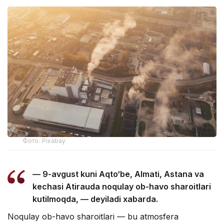
Фото: Pixabay
— 9-avgust kuni Aqto‘be, Almati, Astana va
kechasi Atirauda noqulay ob-havo sharoitlari
kutilmoqda, — deyiladi xabarda.
Noqulay ob-havo sharoitlari — bu atmosfera