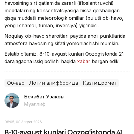
havosining sirt qatlamida zararli (ifloslantiruvchi)
moddalarning konsentratsiyasiga hissa qo‘shadigan
qisqa muddatli meteorologik omillar (bulutli ob-havo,
yengil shamol, tuman, inversiya) yig‘indisi.
Noqulay ob-havo sharoitlari paytida aholi punktlarida
atmosfera havosining sifati yomonlashishi mumkin.
Eslatib o‘tamiz, 8-10-avgust kunlari Qozog‘istonda 21
darajagacha issiq bo‘lishi haqida
xabar
bergan edik.
Об-ҳаво
Лотин алифбосида
Қазгидромет
Бекабат Узаков
Муаллиф
08:05, 08 Август 2026
8-10-avgust kunlari Qozog‘istonda 41