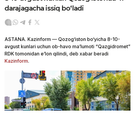
darajagacha issiq bo‘ladi
ASTANA. Kazinform — Qozog‘iston bo‘yicha 8-10-
avgust kunlari uchun ob-havo ma’lumoti “Qazgidromet”
RDK tomonidan e’lon qilindi, deb xabar beradi
Kazinform
.