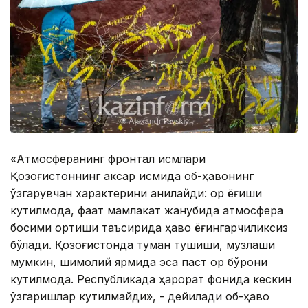
«Атмосферанинг фронтал қисмлари
Қозоғистоннинг аксар қисмида об-ҳавонинг
ўзгарувчан характерини аниқлайди: қор ёғиши
кутилмоқда, фақат мамлакат жанубида атмосфера
босими ортиши таъсирида ҳаво ёғингарчиликсиз
бўлади. Қозоғистонда туман тушиши, музлаши
мумкин, шимолий ярмида эса паст қор бўрони
кутилмоқда. Республикада ҳарорат фонида кескин
ўзгаришлар кутилмайди», - дейилади об-ҳаво