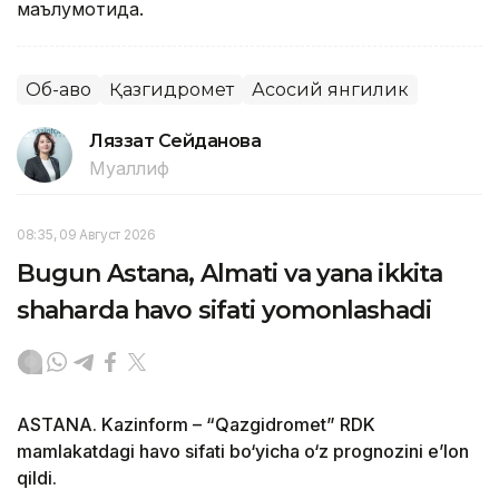
маълумотида.
Об-ҳаво
Қазгидромет
Асосий янгилик
Ляззат Сейданова
Муаллиф
08:35, 09 Август 2026
Bugun Astana, Almati va yana ikkita
shaharda havo sifati yomonlashadi
ASTANA. Kazinform – “Qazgidromet” RDK
mamlakatdagi havo sifati bo‘yicha o‘z prognozini e’lon
qildi.