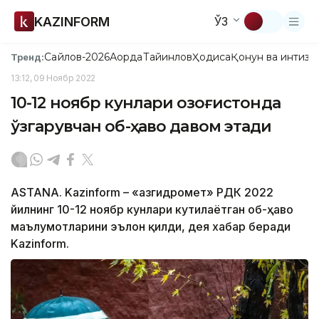
KAZINFORM
ЎЗ
Сайлов-2026
Ақорда
Тайинлов
Ҳодиса
Қонун ва интизо
Тренд:
13:12, 09 Ноябр 2022
10-12 ноябр кунлари Қозоғистонда
ўзгарувчан об-ҳаво давом этади
ASTANA. Kazinform – «Қазгидромет» РДК 2022
йилнинг 10-12 ноябр кунлари кутилаётган об-ҳаво
маълумотларини эълон қилди, дея хабар беради
Kazinform.