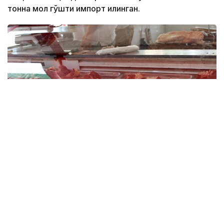
тонна мол гўшти импорт қилинган.
Фото: Миллий статистика қўмитаси
Импорт ҳажми ўтган йилнинг мос даврига
нисбатан 6 минг тоннага ёки 9,1 фоизга ошган.
Мазкур даврда Ўзбекистонга энг кўп мол гўшти