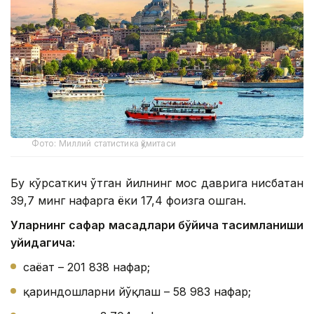
Фото: Миллий статистика қўмитаси
Бу кўрсаткич ўтган йилнинг мос даврига нисбатан
39,7 минг нафарга ёки 17,4 фоизга ошган.
Уларнинг сафар мақсадлари бўйича тақсимланиши
қуйидагича:
саёҳат – 201 838 нафар;
қариндошларни йўқлаш – 58 983 нафар;