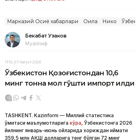
Марказий Осиё хабарлари
Оила
Никоҳ
Ўзбеки
Бекабат Узаков
Муаллиф
11:10, 07 Август 2026
Ўзбекистон Қозоғистондан 10,6
минг тонна мол гўшти импорт қилди
TASHKENT. Kazinform — Миллий статистика
қўмитаси маълумотларига
кўра
, Ўзбекистонга 2026
йилнинг январь-июнь ойларида хориждан қиймати
359,5 млн АҚШ долларига тенг бўлган 72 минг