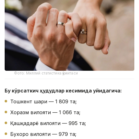
Фото: Миллий статистика қўмитаси
Бу кўрсаткич ҳудудлар кесимида қуйидагича:
Тошкент шаҳри — 1 809 та;
Хоразм вилояти — 1 066 та;
Қашқадарё вилояти — 995 та;
Бухоро вилояти — 979 та;