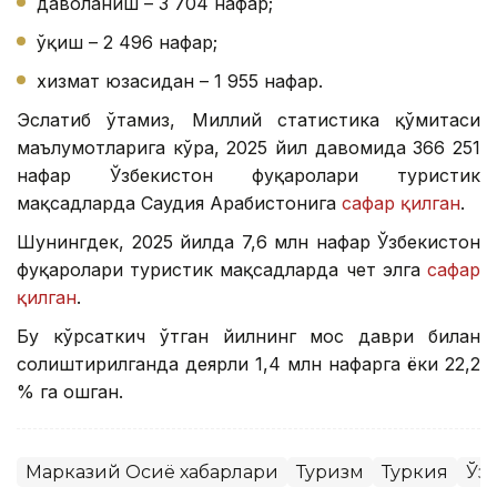
даволаниш – 3 704 нафар;
ўқиш – 2 496 нафар;
хизмат юзасидан – 1 955 нафар.
Эслатиб ўтамиз, Миллий статистика қўмитаси
маълумотларига кўра, 2025 йил давомида 366 251
нафар Ўзбекистон фуқаролари туристик
мақсадларда Саудия Арабистонига
сафар қилган
.
Шунингдек, 2025 йилда 7,6 млн нафар Ўзбекистон
фуқаролари туристик мақсадларда чет элга
сафар
қилган
.
Бу кўрсаткич ўтган йилнинг мос даври билан
солиштирилганда деярли 1,4 млн нафарга ёки 22,2
% га ошган.
Марказий Осиё хабарлари
Туризм
Туркия
Ўз