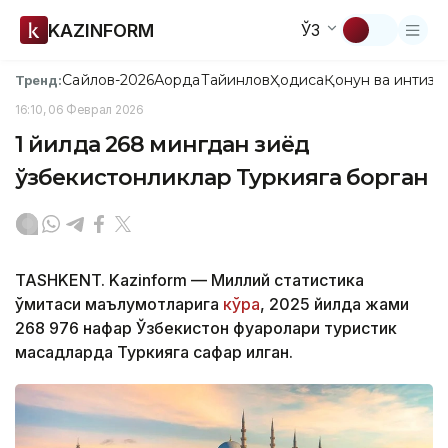
KAZINFORM
ЎЗ
Сайлов-2026
Ақорда
Тайинлов
Ҳодиса
Қонун ва интизо
Тренд:
16:10, 06 Феврал 2026
1 йилда 268 мингдан зиёд
ўзбекистонликлар Туркияга борган
TASHKENT. Kazinform — Миллий статистика
қўмитаси маълумотларига
кўра
, 2025 йилда жами
268 976 нафар Ўзбекистон фуқаролари туристик
мақсадларда Туркияга сафар қилган.