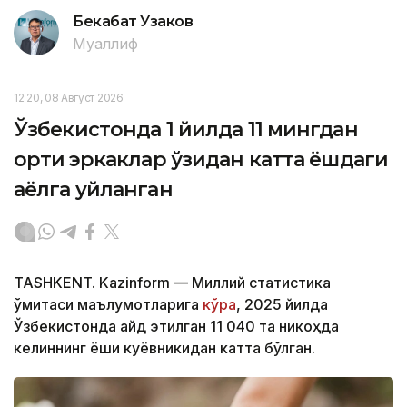
Бекабат Узаков
Муаллиф
12:20, 08 Август 2026
Ўзбекистонда 1 йилда 11 мингдан
ортиқ эркаклар ўзидан катта ёшдаги
аёлга уйланган
TASHKENT. Kazinform — Миллий статистика
қўмитаси маълумотларига
кўра
, 2025 йилда
Ўзбекистонда қайд этилган 11 040 та никоҳда
келиннинг ёши куёвникидан катта бўлган.