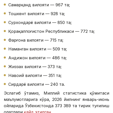
Самарқанд вилояти — 967 та;
Тошкент вилояти — 928 та;
Сурхондарё вилояти — 850 та;
Қорақалпоғистон Республикаси — 772 та;
Фарғона вилояти — 715 та;
Наманган вилояти — 509 та;
Андижон вилояти — 486 та;
Жиззах вилояти — 373 та;
Навоий вилояти — 351 та;
Сирдарё вилояти — 240 та.
Эслатиб ўтамиз, Миллий статистика қўмитаси
маълумотларига кўра, 2026 йилнинг январь-июнь
ойларида Ўзбекистонда 373 389 та тирик туғилиш
ҳолатлари
қайд этилган
.