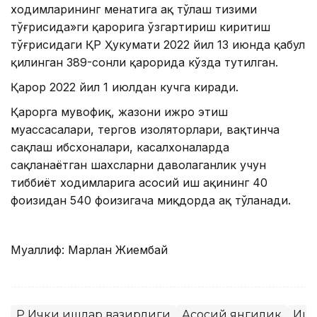
ходимларининг меҳнатига ҳақ тўлаш тизими
тўғрисида»ги қарорига ўзгартириш киритиш
тўғрисидаги ҚР Ҳукумати 2022 йил 13 июнда қабул
қилинган 389-сонли қарорида кўзда тутилган.
Қарор 2022 йил 1 июлдан кучга киради.
Қарорга мувофиқ, жазони ижро этиш
муассасалари, тергов изоляторлари, вақтинча
сақлаш ҳибсхоналари, касалхоналарда
сақланаётган шахсларни даволаганлик учун
тиббиёт ходимларига асосий иш ҳақининг 40
фоизидан 540 фоизигача миқдорда ҳақ тўланади.
Муаллиф: Марлан Жиембай
ҚР Ички ишлар вазирлиги
Асосий янгилик
Иш 