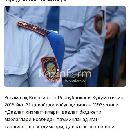
Устама ҳақ Қозоғистон Республикаси Ҳукуматининг
2015 йил 31 декабрда қабул қилинган 1193-сонли
«Давлат хизматчилари, давлат бюджети
маблағлари ҳисобидан таъминланадиган
ташкилотлар ходимлари, давлат корхоналари