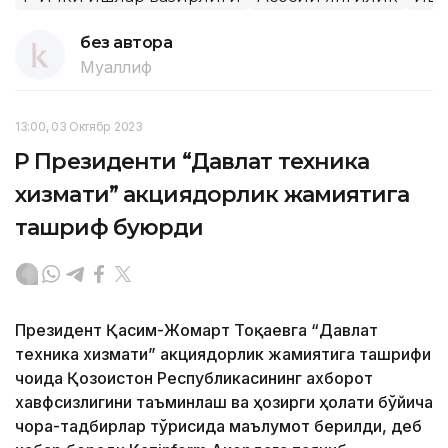
без автора
Муаллиф
13:00, 03 Октябр 2023
ҚР Президенти “Давлат техника
хизмати” акциядорлик жамиятига
ташриф буюрди
Президент Қасим-Жомарт Тоқаевга “Давлат
техника хизмати” акциядорлик жамиятига ташрифи
чоғида Қозоғистон Республикасининг ахборот
хавфсизлигини таъминлаш ва ҳозирги ҳолати бўйича
чора-тадбирлар тўғрисида маълумот берилди, деб