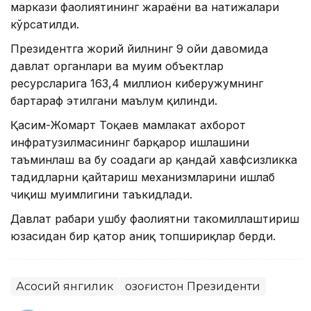
маркази фаолиятининг жараёни ва натижалари
кўрсатилди.
Президентга жорий йилнинг 9 ойи давомида
давлат органлари ва муҳим объектлар
ресурсларига 163,4 миллион киберҳужумнинг
бартараф этилгани маълум қилинди.
Қасим-Жомарт Тоқаев мамлакат ахборот
инфратузилмасининг барқарор ишлашини
таъминлаш ва бу соҳадаги ҳар қандай хавфсизликка
таҳдидларни қайтариш механизмларини ишлаб
чиқиш муҳимлигини таъкидлади.
Давлат раҳбари ушбу фаолиятни такомиллаштириш
юзасидан бир қатор аниқ топшириқлар берди.
Асосий янгилик
Қозоғистон Президенти