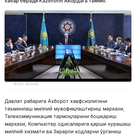
хабар беради Каzinform Акордага таяниб.
Фото: Akorda
Давлат раҳбарига Ахборот хавфсизлигини
таъминлаш миллий мувофиқлаштириш маркази,
Телекоммуникация тармоқларини бошқариш
маркази, Компьютер ҳодисаларига қарши курашиш
миллий хизмати ва Зарарли кодларни ўрганиш