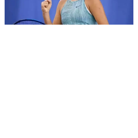
Фото: ktf.kz
Дунёнинг 829-ракеткаси, ушбу мусобақанинг 3-
ракеткаси А. Саөиндиыова финалда жаҳон
рейтингида 1253-ўринни эгаллаб турган
ҳиндистонлик Вайшнави Адкарга қарши
чемпионлик учун кураш олиб борди.
Биринчи партия кескин курашлар остида ўтди,
Аружан тай-брейкда муваффақиятли ўйнади - 7:6
(8:6).
Иккинчи сетда қозоғистонлик ёш теннисчи