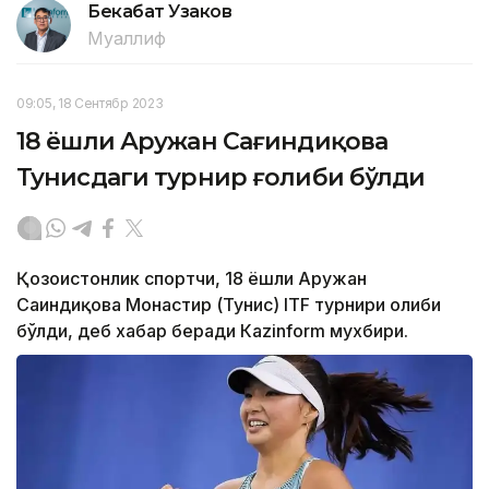
Бекабат Узаков
Муаллиф
09:05, 18 Сентябр 2023
18 ёшли Аружан Сағиндиқова
Тунисдаги турнир ғолиби бўлди
Қозоғистонлик спортчи, 18 ёшли Аружан
Сағиндиқова Монастир (Тунис) ITF турнири ғолиби
бўлди, деб хабар беради Каzinform мухбири.