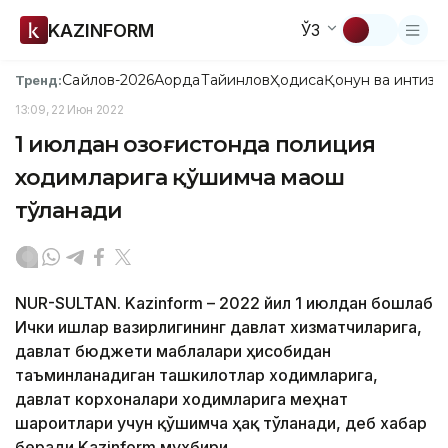
KAZINFORM
ЎЗ
Сайлов-2026
Ақорда
Тайинлов
Ҳодиса
Қонун ва интизо
Тренд:
13:09, 22 Июн 2022
1 июлдан Қозоғистонда полиция
ходимларига қўшимча маош
тўланади
NUR-SULTAN. Kazinform – 2022 йил 1 июлдан бошлаб
Ички ишлар вазирлигининг давлат хизматчиларига,
давлат бюджети маблағлари ҳисобидан
таъминланадиган ташкилотлар ходимларига,
давлат корхоналари ходимларига меҳнат
шароитлари учун қўшимча ҳақ тўланади, деб хабар
беради Kazinform мухбири.