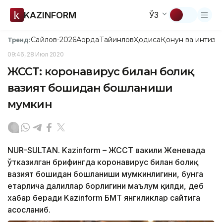
KAZINFORM
ЎЗ
Сайлов-2026
Ақорда
Тайинлов
Ҳодиса
Қонун ва интизо
Тренд:
09:46, 28 Июл 2020
ЖССТ: коронавирус билан боғлиқ
вазият бошидан бошланиши
мумкин
NUR-SULTAN. Kazinform – ЖССТ вакили Женевада
ўтказилган брифингда коронавирус билан боғлиқ
вазият бошидан бошланиши мумкинлигини, бунга
етарлича далиллар борлигини маълум қилди, деб
хабар беради Kazinform БМТ янгиликлар сайтига
асосланиб.