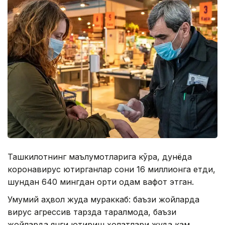
Ташкилотнинг маълумотларига кўра, дунёда
коронавирус юқтирганлар сони 16 миллионга етди,
шундан 640 мингдан ортиқ одам вафот этган.
Умумий аҳвол жуда мураккаб: баъзи жойларда
вирус агрессив тарзда тарқалмоқда, баъзи
жойларда янги юқтириш ҳолатлари жуда кам,