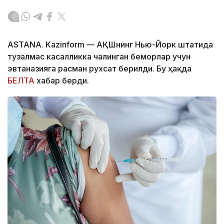
ASTANA. Kazinform — АҚШнинг Нью-Йорк штатида
тузалмас касалликка чалинган беморлар учун
эвтаназияга расман рухсат берилди. Бу ҳақда
БЕЛТА
хабар берди.