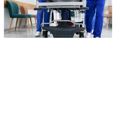
Фото: Марказий коммуникациялар хизмати
Бугунги кунда ихтисослашган ёрдам 1500 дан
ортиқ травматолог томонидан кўрсатилмоқда.
Мамлакатда 81 та травматология маркази, 4000
дан ортиқ ихтисослашган ўрин ва 260 та тиббиёт
ташкилоти фаолият юритмоқда. Хизматнинг
кадрлар салоҳиятини мустаҳкамлаш ва унинг
инфратузилмасини ривожлантириш бўйича ишлар
давом эттирилади.