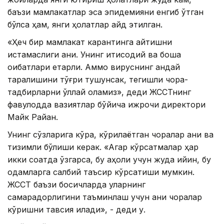
баъзи мамлакатлар эса эпидемияни енгиб ўтган
бўлса ҳам, янги ҳолатлар қайд этилган.
«Ҳеч бир мамлакат карантинга қайтишни
истамаслиги аниқ. Унинг иқтисодий ва бошқа
оқибатлари етарли. Аммо вируснинг қандай
тарқалишини тўғри тушунсак, тегишли чора-
тадбирларни қўллай оламиз», деди ЖССТнинг
фавқулодда вазиятлар бўйича ижрочи директори
Майк Райан.
Унинг сўзларига кўра, кўрилаётган чоралар аниқ ва
тизимли бўлиши керак. «Агар кўрсатмалар ҳар
икки соатда ўзгарса, бу аҳоли учун жуда қийин, бу
одамларга салбий таъсир кўрсатиши мумкин.
ЖССТ баъзи босқичларда уларнинг
самарадорлигини таъминлаш учун аниқ чоралар
кўришни тавсия қилади», - деди у.