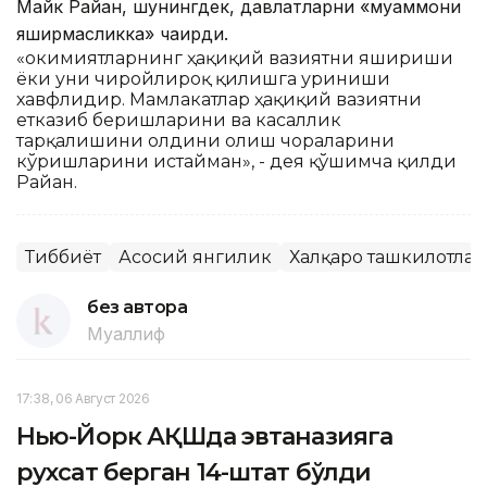
Майк Райан, шунингдек, давлатларни «муаммони
яширмасликка» чақирди.
«Ҳокимиятларнинг ҳақиқий вазиятни яшириши
ёки уни чиройлироқ қилишга уриниши
хавфлидир. Мамлакатлар ҳақиқий вазиятни
етказиб беришларини ва касаллик
тарқалишини олдини олиш чораларини
кўришларини истайман», - дея қўшимча қилди
Райан.
Тиббиёт
Асосий янгилик
Халқаро ташкилотлар
без автора
Муаллиф
17:38, 06 Август 2026
Нью-Йорк АҚШда эвтаназияга
рухсат берган 14-штат бўлди