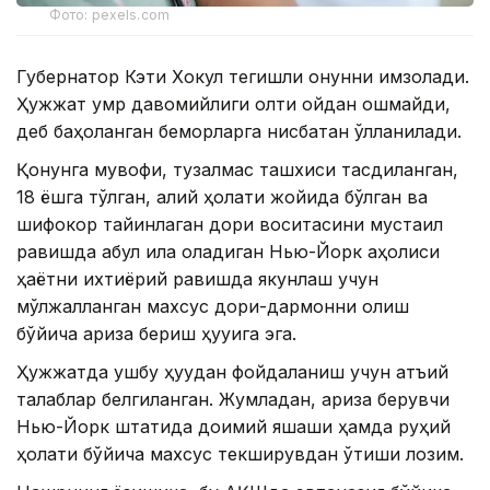
Фото: pexels.com
Губернатор Кэти Хокул тегишли қонунни имзолади.
Ҳужжат умр давомийлиги олти ойдан ошмайди,
деб баҳоланган беморларга нисбатан қўлланилади.
Қонунга мувофиқ, тузалмас ташхиси тасдиқланган,
18 ёшга тўлган, ақлий ҳолати жойида бўлган ва
шифокор тайинлаган дори воситасини мустақил
равишда қабул қила оладиган Нью-Йорк аҳолиси
ҳаётни ихтиёрий равишда якунлаш учун
мўлжалланган махсус дори-дармонни олиш
бўйича ариза бериш ҳуқуқига эга.
Ҳужжатда ушбу ҳуқуқдан фойдаланиш учун қатъий
талаблар белгиланган. Жумладан, ариза берувчи
Нью-Йорк штатида доимий яшаши ҳамда руҳий
ҳолати бўйича махсус текширувдан ўтиши лозим.