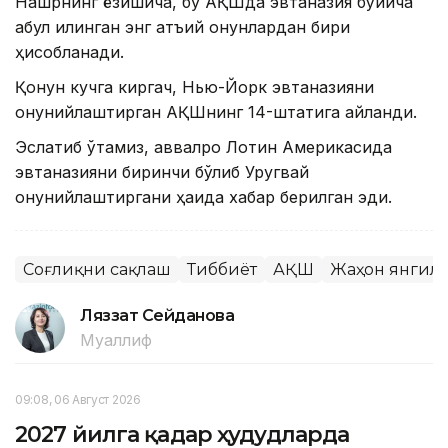
Нашрнинг ёзишича, бу АҚШда эвтаназия бўйича
қабул қилинган энг қатъий қонунлардан бири
ҳисобланади.
Қонун кучга киргач, Нью-Йорк эвтаназияни
қонунийлаштирган АҚШнинг 14-штатига айланди.
Эслатиб ўтамиз, аввалроқ Лотин Америкасида
эвтаназияни биринчи бўлиб Уругвай
қонунийлаштиргани ҳақида хабар берилган эди.
Соғлиқни сақлаш
Тиббиёт
АҚШ
Жаҳон янгил
Ляззат Сейданова
Муаллиф
09:08, 06 Август 2026
2027 йилга қадар ҳудудларда