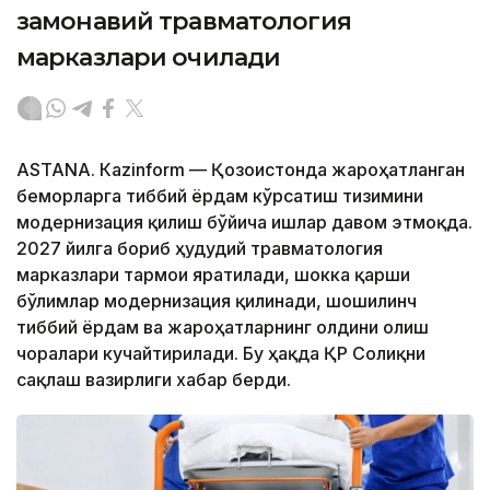
замонавий травматология
марказлари очилади
ASTANА. Кazinform — Қозоғистонда жароҳатланган
беморларга тиббий ёрдам кўрсатиш тизимини
модернизация қилиш бўйича ишлар давом этмоқда.
2027 йилга бориб ҳудудий травматология
марказлари тармоғи яратилади, шокка қарши
бўлимлар модернизация қилинади, шошилинч
тиббий ёрдам ва жароҳатларнинг олдини олиш
чоралари кучайтирилади. Бу ҳақда ҚР Соғлиқни
сақлаш вазирлиги хабар берди.