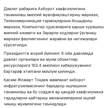
Давлат раҳбарига Ахборот хавфсизлигини
таъминлаш миллий мувофиқлаштириш маркази,
Телекоммуникация тармоқларини бошқариш
маркази, Компьютер ҳодисаларига қарши курашиш
миллий хизмати ва Зарарли кодларни ўрганиш
маркази фаолиятининг жараёни ва натижалари
кўрсатилди.
Президентга жорий йилнинг 9 ойи давомида
давлат органлари ва муҳим объектлар
ресурсларига 163,4 миллион киберҳужумнинг
бартараф этилгани маълум қилинди.
Қасим-Жомарт Тоқаев мамлакат ахборот
инфратузилмасининг барқарор ишлашини
таъминлаш ва бу соҳадаги ҳар қандай хавфсизликка
таҳдидларни қайтариш механизмларини ишлаб
чиқиш муҳимлигини таъкидлади.