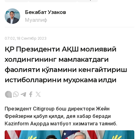
Бекабат Узаков
Муаллиф
07:02, 18 Сентябр 2023
ҚР Президенти АҚШ молиявий
холдингининг мамлакатдаги
фаолияти кўламини кенгайтириш
истиқболларини муҳокама қилди
Президент Citigroup бош директори Жейн
Фрейзерни қабул қилди, дея хабар беради
Кazinform Ақорда матбуот хизматига таяниб.