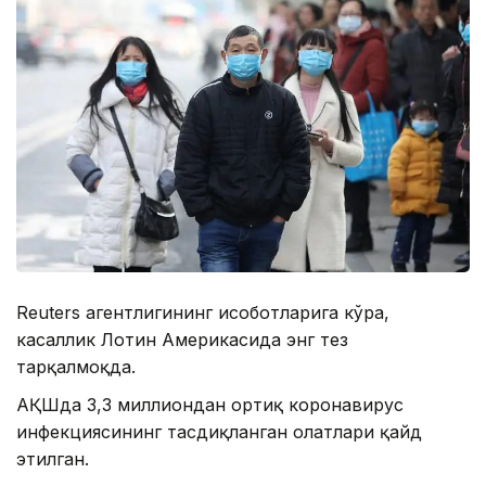
Reuters агентлигининг ҳисоботларига кўра,
касаллик Лотин Америкасида энг тез
тарқалмоқда.
АҚШда 3,3 миллиондан ортиқ коронавирус
инфекциясининг тасдиқланган ҳолатлари қайд
этилган.