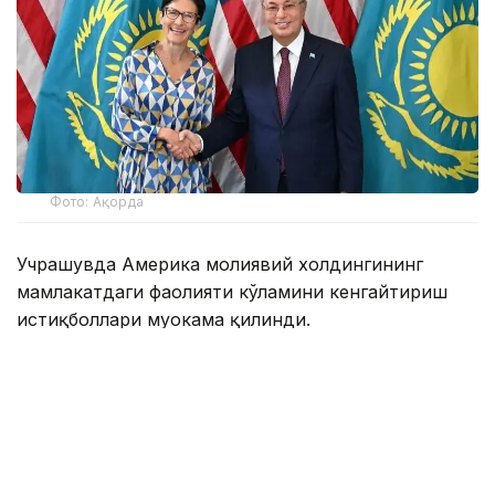
Фото: Ақорда
Учрашувда Америка молиявий холдингининг
мамлакатдаги фаолияти кўламини кенгайтириш
истиқболлари муҳокама қилинди.
Мамлакатдаги ягона Америка банки бўлган Citibank
Kazakhstan халқаро инвесторлар, давлат сектори
ва йирик корхоналар учун етакчи ҳамкорлардан
бири ҳисобланади.