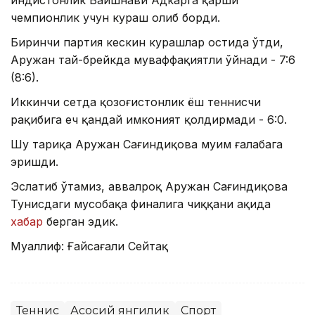
ҳиндистонлик Вайшнави Адкарга қарши
чемпионлик учун кураш олиб борди.
Биринчи партия кескин курашлар остида ўтди,
Аружан тай-брейкда муваффақиятли ўйнади - 7:6
(8:6).
Иккинчи сетда қозоғистонлик ёш теннисчи
рақибига ҳеч қандай имконият қолдирмади - 6:0.
Шу тариқа Аружан Сағиндиқова муҳим ғалабага
эришди.
Эслатиб ўтамиз, аввалроқ Аружан Сағиндиқова
Тунисдаги мусобақа финалига чиққани ҳақида
хабар
берган эдик.
Муаллиф: Ғайсағали Сейтақ
Теннис
Асосий янгилик
Спорт