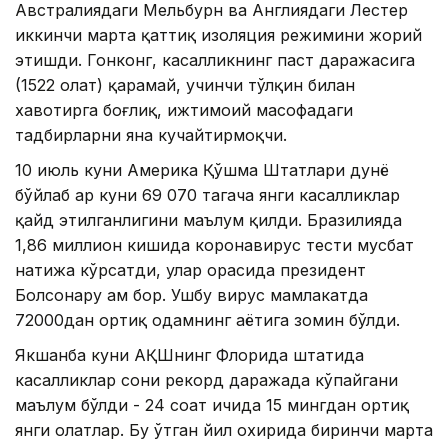
Австралиядаги Мельбурн ва Англиядаги Лестер
иккинчи марта қаттиқ изоляция режимини жорий
этишди. Гонконг, касалликнинг паст даражасига
(1522 ҳолат) қарамай, учинчи тўлқин билан
хавотирга боғлиқ, ижтимоий масофадаги
тадбирларни яна кучайтирмоқчи.
10 июль куни Америка Қўшма Штатлари дунё
бўйлаб ҳар куни 69 070 тагача янги касалликлар
қайд этилганлигини маълум қилди. Бразилияда
1,86 миллион кишида коронавирус тести мусбат
натижа кўрсатди, улар орасида президент
Болсонару ҳам бор. Ушбу вирус мамлакатда
72000дан ортиқ одамнинг ҳаётига зомин бўлди.
Якшанба куни АҚШнинг Флорида штатида
касалликлар сони рекорд даражада кўпайгани
маълум бўлди - 24 соат ичида 15 мингдан ортиқ
янги ҳолатлар. Бу ўтган йил охирида биринчи марта