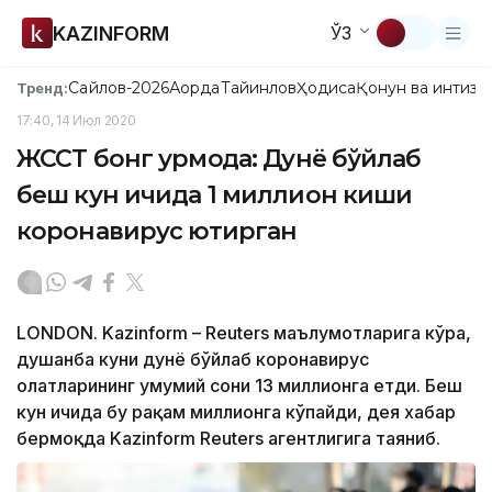
KAZINFORM
ЎЗ
Сайлов-2026
Ақорда
Тайинлов
Ҳодиса
Қонун ва интизо
Тренд:
17:40, 14 Июл 2020
ЖССТ бонг урмоқда: Дунё бўйлаб
беш кун ичида 1 миллион киши
коронавирус юқтирган
LONDON. Kazinform – Reuters маълумотларига кўра,
душанба куни дунё бўйлаб коронавирус
ҳолатларининг умумий сони 13 миллионга етди. Беш
кун ичида бу рақам миллионга кўпайди, дея хабар
бермоқда Kazinform Reuters агентлигига таяниб.