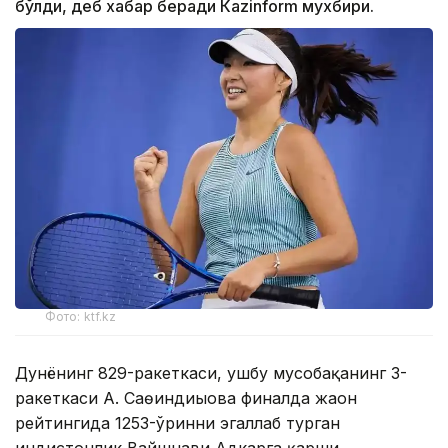
бўлди, деб хабар беради Каzinform мухбири.
Фото: ktf.kz
Дунёнинг 829-ракеткаси, ушбу мусобақанинг 3-
ракеткаси А. Саөиндиыова финалда жаҳон
рейтингида 1253-ўринни эгаллаб турган