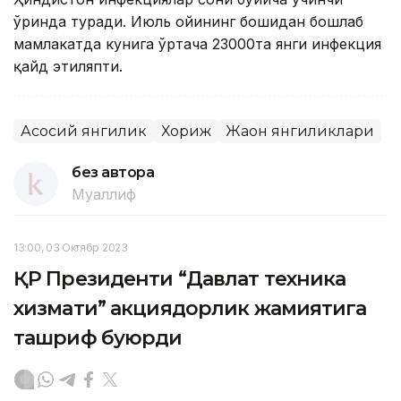
ўринда туради. Июль ойининг бошидан бошлаб
мамлакатда кунига ўртача 23000та янги инфекция
қайд этиляпти.
Асосий янгилик
Хориж
Жаҳон янгиликлари
без автора
Муаллиф
13:00, 03 Октябр 2023
ҚР Президенти “Давлат техника
хизмати” акциядорлик жамиятига
ташриф буюрди