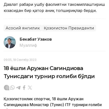
Давлат раҳбари ушбу фаолиятни такомиллаштириш
юзасидан бир қатор аниқ топшириқлар берди.
Асосий янгилик
Қозоғистон Президенти
Бекабат Узаков
Муаллиф
09:05, 18 Сентябр 2023
18 ёшли Аружан Сағиндиқова
Тунисдаги турнир ғолиби бўлди
Қозоғистонлик спортчи, 18 ёшли Аружан
Сағиндиқова Монастир (Тунис) ITF турнири ғолиби