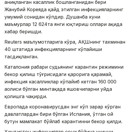
аниқланган касаллик бошланганидан бери
Жанубий Кореяда қайд этилган инфекцияларнинг
умумий сонидан кўпдир. Душанба куни
маъмурлар 12 624та янги юқтириш ҳоллари ҳақида
хабар беришди.
Reuters маълумотларига кўра, АҚШнинг тахминан
40 штатида инфекцияларнинг кўпайиши
тасдиқланган.
Каталония раҳбари судьянинг карантин режимини
бекор қилиш тўғрисидаги қарорига қарамай,
инфекция касалликлар кўпайиб кетган 160 000
аҳолиси бўлган минтақада яшовчиларни уйда
қолишга чақирди.
Европада коронавирусдан энг кўп зарар кўрган
давлатлардан бири бўлган Испания, ўтган ой
бутун мамлакат бўйлаб карантинни бекор қилди.
Ҳиндистон инфекциялар сони бўйича учинчи