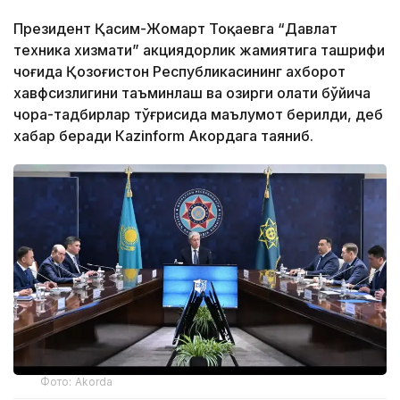
Президент Қасим-Жомарт Тоқаевга “Давлат
техника хизмати” акциядорлик жамиятига ташрифи
чоғида Қозоғистон Республикасининг ахборот
хавфсизлигини таъминлаш ва ҳозирги ҳолати бўйича
чора-тадбирлар тўғрисида маълумот берилди, деб
хабар беради Каzinform Акордага таяниб.
Фото: Akorda