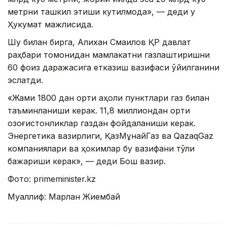
метрни ташкил этиши кутилмоқда», — деди у
Ҳукумат мажлисида.
Шу билан бирга, Алихан Смаилов ҚР давлат
раҳбари томонидан мамлакатни газлаштиришни
60 фоиз даражасига етказиш вазифаси қўйилганини
эслатди.
«Жами 1800 дан ортиқ аҳоли пунктлари газ билан
таъминланиши керак. 11,8 миллиондан ортиқ
қозоғистонликлар газдан фойдаланиши керак.
Энергетика вазирлиги, ҚазМұнайГаз ва QazaqGaz
компаниялари ва ҳокимлар бу вазифани тўлиқ
бажариши керак», — деди Бош вазир.
Фото: primeminister.kz
Муаллиф: Марлан Жиембай