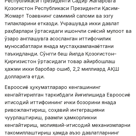
Республикаси Президенти Садир Жапаровга
Қозоғистон Республикаси Президенти Қасим-
Жомарт Тоқаевнинг самимий саломи ва эзгу
тилакларини етказди. Учрашувда икки давлат
раҳбарлари ўртасидаги ишончли сиёсий мулоқот ва
ўзаро англашувга асосланган иттифоқчилик
муносабатлари янада мустаҳкамланаётгани
таъкидланди. Сўнгги беш йилда Қозоғистон–
Қирғизистон ўртасидаги товар айирбошлаш
ҳажми икки баробар ошиб, 2,2 миллиард АҚШ
долларига етди.
Евроосиё ҳукуматлараро кенгашининг
кенгайтирилган таркибдаги йиғилишида Евроосиё
иқтисодий иттифоқининг ички бозорини янада
ривожлантириш, соҳавий интеграцияни
чуқурлаштириш, рақамли ҳамкорликни
кенгайтириш, молиявий-иқтисодий механизмларни
такомиллаштириш ҳамда аъзо давлатларнинг