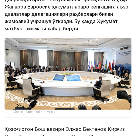
Жапаров Евроосиё ҳукуматлараро кенгашига аъзо
давлатлар делегациялари раҳбарлари билан
жамоавий учрашув ўтказди. Бу ҳақда Ҳукумат
матбуот хизмати хабар берди.
Фото: primeminister.kz
Қозоғистон Бош вазири Олжас Бектенов Қирғиз