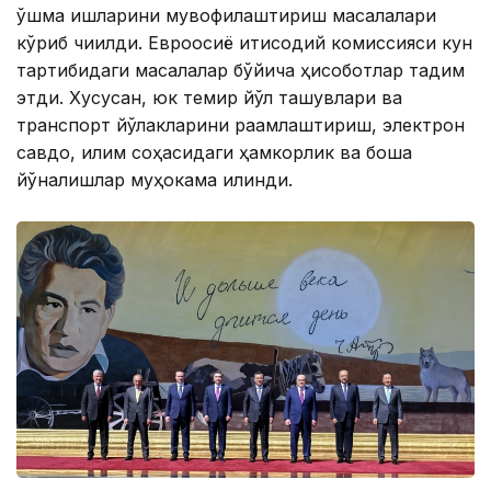
қўшма ишларини мувофиқлаштириш масалалари
кўриб чиқилди. Евроосиё иқтисодий комиссияси кун
тартибидаги масалалар бўйича ҳисоботлар тақдим
этди. Хусусан, юк темир йўл ташувлари ва
транспорт йўлакларини рақамлаштириш, электрон
савдо, иқлим соҳасидаги ҳамкорлик ва бошқа
йўналишлар муҳокама қилинди.