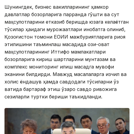
Шунингдек, бизнес вакилларининг ҳамкор
давлатлар бозорларига парранда гўшти ва сут
маҳсулотларини етказиб беришда юзага келаётган
тўсиқлар ҳақидаги мурожаатлари инобатга олиниб,
Қозоғистон томони ЕОИИ мажбуриятларига риоя
этилишини таъминлаш мақсадида озиқ-овқат
маҳсулотларининг Иттифоқ мамлакатлари
бозорларига кириш шартларини мунтазам ва
комплекс мониторинг қилиш мақсадга мувофиқ
эканини билдирди. Мавжуд масалаларга изчил ва
холис ёндашув ҳамда савдодаги тўсиқларни ўз
вақтида бартараф этиш ўзаро савдо ривожига
сезиларли туртки бериши таъкидланди.