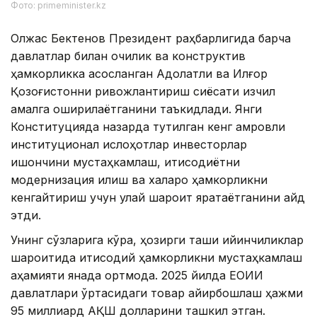
Фото: primeminister.kz
Олжас Бектенов Президент раҳбарлигида барча
давлатлар билан очиқлик ва конструктив
ҳамкорликка асосланган Адолатли ва Илғор
Қозоғистонни ривожлантириш сиёсати изчил
амалга оширилаётганини таъкидлади. Янги
Конституцияда назарда тутилган кенг қамровли
институционал ислоҳотлар инвесторлар
ишончини мустаҳкамлаш, иқтисодиётни
модернизация қилиш ва халқаро ҳамкорликни
кенгайтириш учун қулай шароит яратаётганини қайд
этди.
Унинг сўзларига кўра, ҳозирги ташқи қийинчиликлар
шароитида иқтисодий ҳамкорликни мустаҳкамлаш
аҳамияти янада ортмоқда. 2025 йилда ЕОИИ
давлатлари ўртасидаги товар айирбошлаш ҳажми
95 миллиард АҚШ долларини ташкил этган.