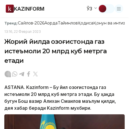
KAZINFORM
ЎЗ
Сайлов-2026
Ақорда
Тайинлов
Ҳодиса
Қонун ва интизо
Тренд:
13:16, 22 Феврал 2023
Жорий йилда Қозоғистонда газ
истеъмоли 20 млрд куб метрга
етади
ASTANA. Kazinform – Бу йил Қозоғистонда газ
истеъмоли 20 млрд куб метрга этади. Бу ҳақда
бугун Бош вазир Алихан Смаилов маълум қилди,
дея хабар беради Kazinform мухбири.