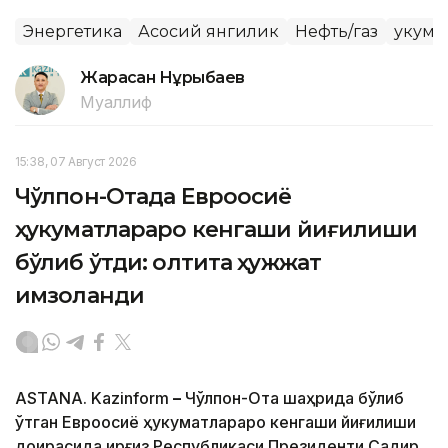
Энергетика
Асосий янгилик
Нефть/газ
Ҳукума
Жарасқан Нұрыбаев
Муаллиф
15:38, 07 Август 2026
Чўлпон-Отада Евроосиё
ҳукуматлараро кенгаши йиғилиши
бўлиб ўтди: олтита ҳужжат
имзоланди
ASTANA. Kazinform
–
Чўлпон-Ота шаҳрида бўлиб
ўтган Евроосиё ҳукуматлараро кенгаши йиғилиши
доирасида Қирғиз Республикаси Президенти Садир