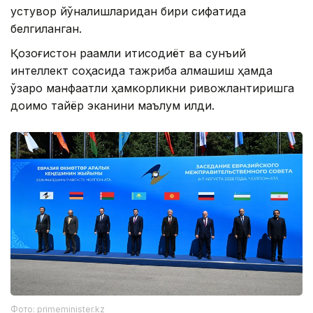
устувор йўналишларидан бири сифатида
белгиланган.
Қозоғистон рақамли иқтисодиёт ва сунъий
интеллект соҳасида тажриба алмашиш ҳамда
ўзаро манфаатли ҳамкорликни ривожлантиришга
доимо тайёр эканини маълум қилди.
Фото: primeminister.kz