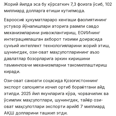
Жорий йилда эса бу кўрсаткич 7,3 фоизга ўсиб, 102
миллиард долларга етиши кутилмоқда.
Евроосиё ҳукуматлараро кенгаши фаолиятининг
устувор йўналишлари қаторига рақамли савдо
механизмларини ривожлантириш, ЕОИИнинг
интеграциялашган ахборот тизими доирасида
сунъий интеллект технологияларини жорий этиш,
шунингдек, озиқ-овқат маҳсулотларининг аъзо
давлатлар бозорларига эркин киришини
таъминловчи механизмларни такомиллаштириш
киради.
Озиқ-овқат саноати соҳасида Қозоғистоннинг
экспорт салоҳияти изчил ортиб бораётгани қайд
этилди. 2025 йил якунларига кўра, чорвачилик ва
ўсимлик маҳсулотлари, шунингдек, тайёр озиқ-
овқат маҳсулотлари экспорти қарийб 7 миллиард
АҚШ долларини ташкил этди.