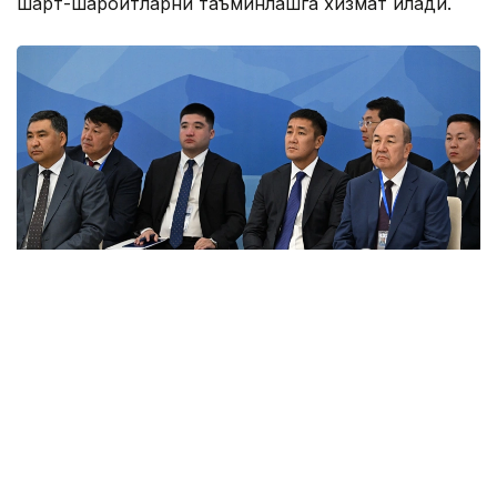
шарт-шароитларни таъминлашга хизмат қилади.
Фото: primeminister.kz
Шунингдек, Иттифоққа аъзо давлатларда илмий
унвонлар тўғрисидаги ҳужжатларни ўзаро тан
олиш ҳақидаги келишув ва ҳамкорликни янада
ривожлантиришга қаратилган бир қатор қарорлар
қабул қилинди.