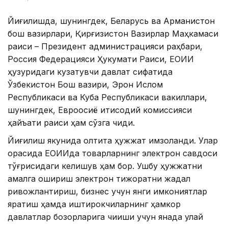
Йиғилишда, шунингдек, Беларусь ва Арманистон
бош вазирлари, Қирғизистон Вазирлар Маҳкамаси
раиси – Президент администрацияси раҳбари,
Россия Федерацияси Ҳукумати Раиси, ЕОИИ
ҳузуридаги кузатувчи давлат сифатида
Ўзбекистон Бош вазири, Эрон Ислом
Республикаси ва Куба Республикаси вакиллари,
шунингдек, Евроосиё иқтисодий комиссияси
ҳайъати раиси ҳам сўзга чиқди.
Йиғилиш якунида олтита ҳужжат имзоланди. Улар
орасида ЕОИИда товарларнинг электрон савдоси
тўғрисидаги келишув ҳам бор. Ушбу ҳужжатни
амалга ошириш электрон тижоратни жадал
ривожлантириш, бизнес учун янги имкониятлар
яратиш ҳамда иштирокчиларнинг ҳамкор
давлатлар бозорларига чиқиши учун янада қулай