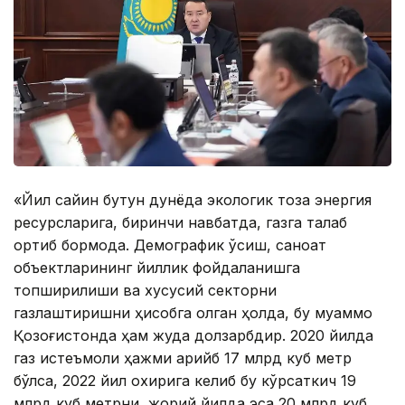
«Йил сайин бутун дунёда экологик тоза энергия
ресурсларига, биринчи навбатда, газга талаб
ортиб бормоқда. Демографик ўсиш, саноат
объектларининг йиллик фойдаланишга
топширилиши ва хусусий секторни
газлаштиришни ҳисобга олган ҳолда, бу муаммо
Қозоғистонда ҳам жуда долзарбдир. 2020 йилда
газ истеъмоли ҳажми қарийб 17 млрд куб метр
бўлса, 2022 йил охирига келиб бу кўрсаткич 19
млрд куб метрни, жорий йилда эса 20 млрд куб