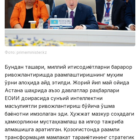
Фото: primeminister.kz
Бундан ташқари, миллий иқтисодиётларни барқарор
ривожлантиришда рақамлаштиришнинг муҳим
ўрни алоҳида қайд этилди. Жорий йил май ойида
Астана шаҳрида аъзо давлатлар раҳбарлари
ЕОИИ доирасида сунъий интеллектни
масъулиятли ривожлантириш бўйича қўшма
баёнотни имзолаган эди. Ҳужжат мазкур соҳадаги
ҳамкорликни мустаҳкамлаш ва илғор тажриба
алмашишга қаратилган. Қозоғистонда рақамли
трансформация мамлакат тараққиётининг стратегик