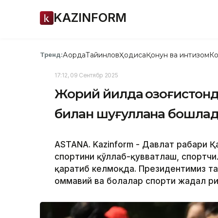
KAZINFORM
Ақорда
Тайинлов
Ҳодиса
Қонун ва интизом
Ко
Тренд:
17:12, 09 Сентябр 2025
Жорий йилда Қозоғистонд
билан шуғуллана бошла
ASTANA. Kazinform - Давлат раҳбари
спортини қўллаб-қувватлаш, спортчи
қаратиб келмоқда. Президентимиз т
оммавий ва болалар спорти жадал р