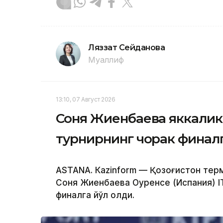
Ляззат Сейданова
Муаллиф
13:10, 07 Август 2026
Соня Жиенбаева яккалик
турнирнинг чорак финалг
ASTANА. Кazinform — Қозоғистон тер
Соня Жиенбаева Оуренсе (Испания) IT
финалга йўл олди.