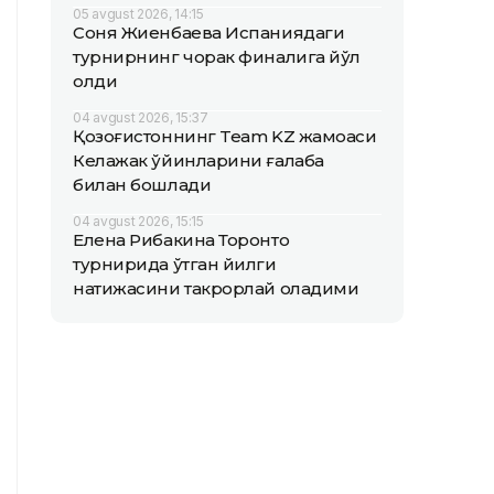
05 avgust 2026, 14:15
Соня Жиенбаева Испаниядаги
турнирнинг чорак финалига йўл
олди
04 avgust 2026, 15:37
Қозоғистоннинг Team KZ жамоаси
Келажак ўйинларини ғалаба
билан бошлади
04 avgust 2026, 15:15
Елена Рибакина Торонто
турнирида ўтган йилги
натижасини такрорлай оладими