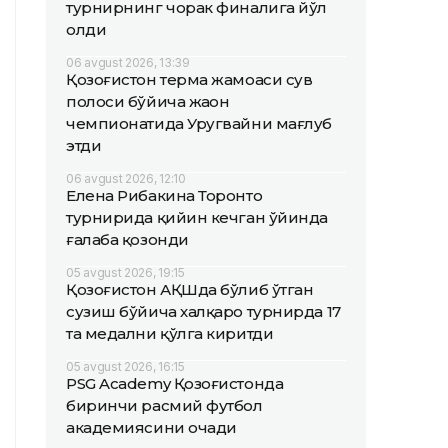
турнирнинг чорак финалига йўл
олди
06 avgust 2026, 13:39
Қозоғистон терма жамоаси сув
полоси бўйича жаҳон
чемпионатида Уругвайни мағлуб
этди
06 avgust 2026, 12:10
Елена Рибакина Торонто
турнирида қийин кечган ўйинда
ғалаба қозонди
05 avgust 2026, 19:15
Қозоғистон АҚШда бўлиб ўтган
сузиш бўйича халқаро турнирда 17
та медални қўлга киритди
05 avgust 2026, 16:15
PSG Academy Қозоғистонда
биринчи расмий футбол
академиясини очади