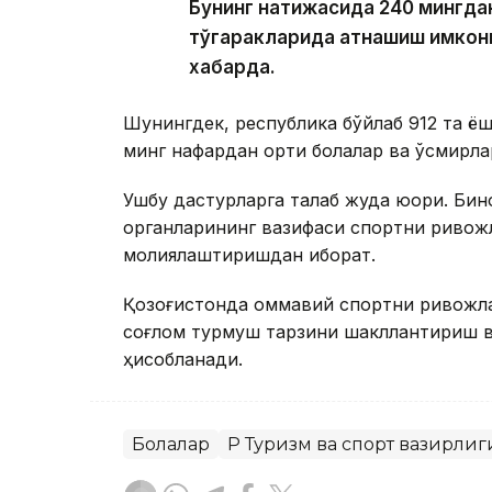
Бунинг натижасида 240 мингдан
тўгаракларида қатнашиш имкон
хабарда.
Шунингдек, республика бўйлаб 912 та ёш
минг нафардан ортиқ болалар ва ўсмирл
Ушбу дастурларга талаб жуда юқори. Би
органларининг вазифаси спортни риво
молиялаштиришдан иборат.
Қозоғистонда оммавий спортни ривожл
соғлом турмуш тарзини шакллантириш в
ҳисобланади.
Болалар
ҚР Туризм ва спорт вазирлиг