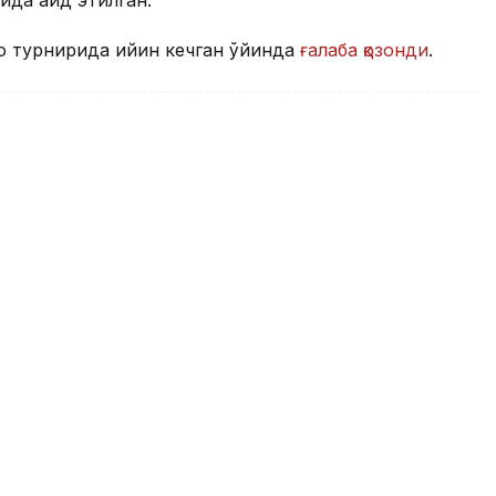
о турнирида қийин кечган ўйинда
ғалаба қозонди
.
гачиси Кристиан Скарони
и ўринни эгаллади