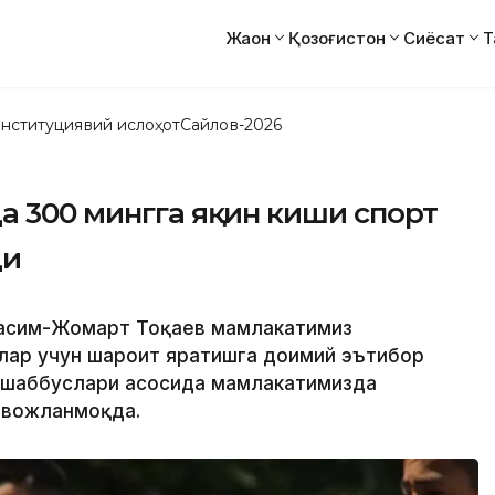
Жаҳон
Қозоғистон
Сиёсат
Т
нституциявий ислоҳот
Сайлов-2026
а 300 мингга яқин киши спорт
ди
 Қасим-Жомарт Тоқаев мамлакатимиз
лар учун шароит яратишга доимий эътибор
ашаббуслари асосида мамлакатимизда
ивожланмоқда.