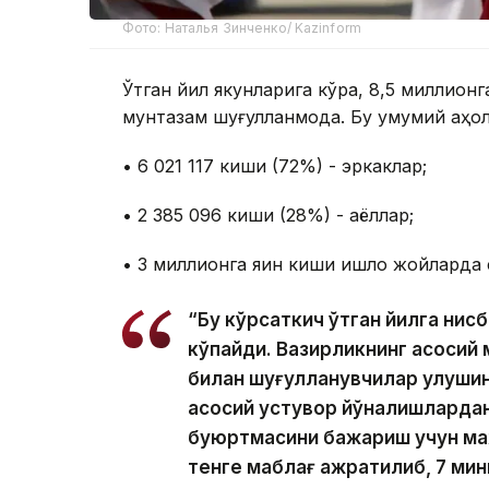
Фото: Наталья Зинченко/ Kazinform
Ўтган йил якунларига кўра, 8,5 миллион
мунтазам шуғулланмоқда. Бу умумий аҳол
• 6 021 117 киши (72%) - эркаклар;
• 2 385 096 киши (28%) - аёллар;
• 3 миллионга яқин киши қишлоқ жойлард
“Бу кўрсаткич ўтган йилга нисб
кўпайди. Вазирликнинг асосий м
билан шуғулланувчилар улушин
асосий устувор йўналишлардан
буюртмасини бажариш учун м
тенге маблағ ажратилиб, 7 мин