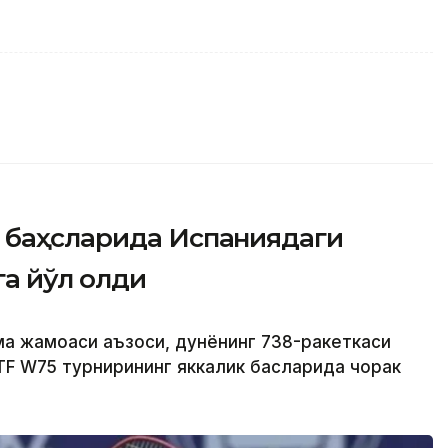
 баҳсларида Испаниядаги
а йўл олди
ма жамоаси аъзоси, дунёнинг 738-ракеткаси
F W75 турнирининг яккалик баҳсларида чорак