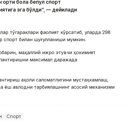
 ортиқ бола бепул спорт
иятига эга бўлди”, — дейилади
лар тўгараклари фаолият кўрсатиб, уларда 298
ар спорт билан шуғулланиши мумкин.
нобарин, маҳаллий ижро этувчи ҳокимият
жлантиришни максимал даражада
антириш аҳоли саломатлигини мустаҳкамлаш,
а ёш авлодни тарбиялашнинг асосий механизми
и
Спорт