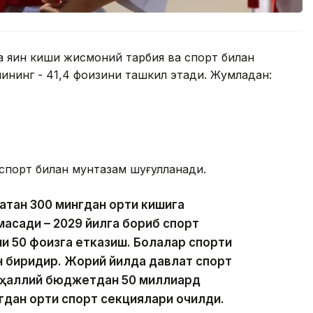
га яқин киши жисмоний тарбия ва спорт билан
ининг - 41,4 фоизини ташкил этади. Жумладан:
а спорт билан мунтазам шуғулланади.
атан 300 мингдан ортиқ кишига
ақсади – 2029 йилга бориб спорт
и 50 фоизга етказиш. Болалар спорти
 биридир. Жорий йилда давлат спорт
аҳаллий бюджетдан 50 миллиард
гдан ортиқ спорт секциялари очилди.