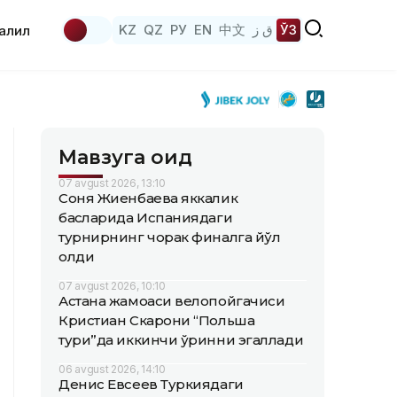
KZ
QZ
РУ
EN
中文
ق ز
ЎЗ
аҳлил
Мавзуга оид
07 avgust 2026, 13:10
Соня Жиенбаева яккалик
баҳсларида Испаниядаги
турнирнинг чорак финалга йўл
олди
07 avgust 2026, 10:10
Астана жамоаси велопойгачиси
Кристиан Скарони “Польша
тури”да иккинчи ўринни эгаллади
06 avgust 2026, 14:10
Денис Евсеев Туркиядаги