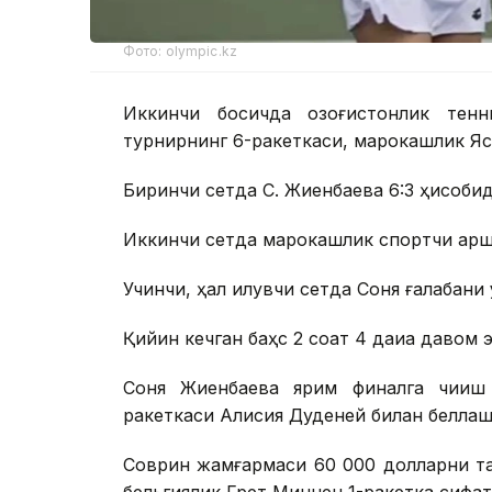
Фото: olympic.kz
Иккинчи босқичда қозоғистонлик тен
турнирнинг 6-ракеткаси, марокашлик Ясм
Биринчи сетда С. Жиенбаева 6:3 ҳисобида
Иккинчи сетда марокашлик спортчи қарши
Учинчи, ҳал қилувчи сетда Соня ғалабани 
Қийин кечган баҳс 2 соат 4 дақиқа давом 
Соня Жиенбаева ярим финалга чиқиш
ракеткаси Алисия Дуденей билан беллаш
Соврин жамғармаси 60 000 долларни та
бельгиялик Грет Миннен 1-ракетка сифати