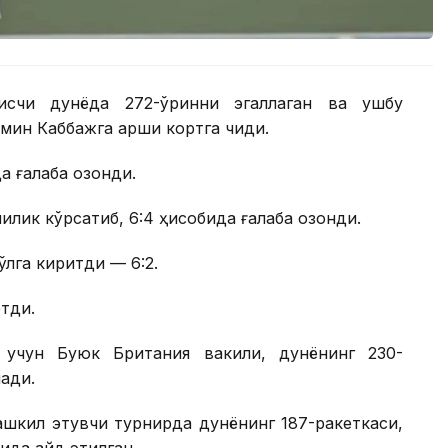
нисчи дунёда 272-ўринни эгаллаган ва ушбу
ин Каббажга қарши кортга чиқди.
 ғалаба қозонди.
лик кўрсатиб, 6:4 ҳисобида ғалаба қозонди.
қўлга киритди — 6:2.
этди.
 учун Буюк Британия вакили, дунёнинг 230-
ади.
шкил этувчи турнирда дунёнинг 187-ракеткаси,
да қайд этилган.