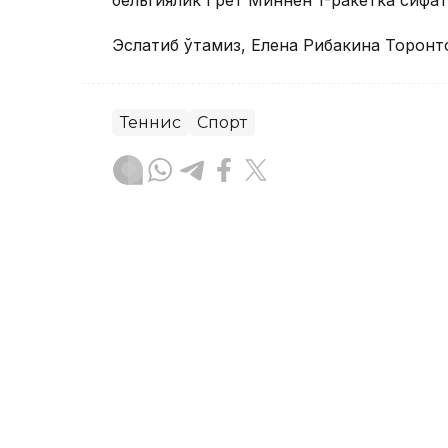
Эслатиб ўтамиз, Елена Рибакина Торонт
Теннис
Спорт
Бекабат Узаков
Муаллиф
10:10, 07 Август 2026
Астана жамоаси велопой
“Польша тури”да иккинч