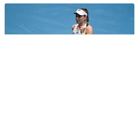
Фото: ҚТФ
Мусобақани иккинчи босқичдан бошлаган
қозоғистонлик теннисчи дунё рейтингида 61-
ўринни эгаллаган австралиялик Дарья Касаткинага
қарши ўз маҳоратини намойиш этди.
Рақиблар бунгача беш марта тўқнаш келишган,