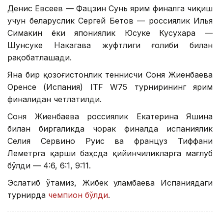
Денис Евсеев — Фацзин Сунь ярим финалга чиқиш
учун беларуслик Сергей Бетов — россиялик Илья
Симакин ёки япониялик Юсуке Кусухара —
Шунсуке Накагава жуфтлиги ғолиби билан
рақобатлашади.
Яна бир қозоғистонлик теннисчи Соня Жиенбаева
Оренсе (Испания) ITF W75 турнирининг ярим
финалидан четлатилди.
Соня Жиенбаева россиялик Екатерина Яшина
билан биргаликда чорак финалда испаниялик
Селия Сервино Руис ва француз Тиффани
Леметрга қарши баҳсда қийинчиликларга мағлуб
бўлди — 4:6, 6:1, 9:11.
Эслатиб ўтамиз, Жибек Қуламбаева Испаниядаги
турнирда
чемпион бўлди
.