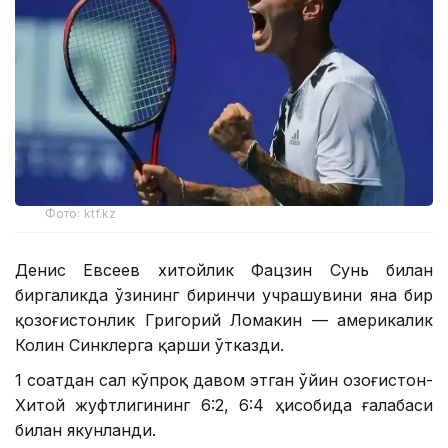
Фото: ktf.kz
Денис Евсеев хитойлик Фацзин Сунь билан
биргаликда ўзининг биринчи учрашувини яна бир
қозоғистонлик Григорий Ломакин — америкалик
Колин Синклерга қарши ўтказди.
1 соатдан сал кўпроқ давом этган ўйин Қозоғистон-
Хитой жуфтлигининг 6:2, 6:4 ҳисобида ғалабаси
билан якунланди.