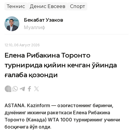
Теннис
Денис Евсеев
Спорт
Бекабат Узаков
Муаллиф
12:10, 06 Август 2026
Елена Рибакина Торонто
турнирида қийин кечган ўйинда
ғалаба қозонди
ASTANА. Кazinform — Қозоғистоннинг биринчи,
дунёнинг иккинчи ракеткаси Елена Рибакина
Торонто (Канада) WТА 1000 турнирининг учинчи
босқичига йўл олди.