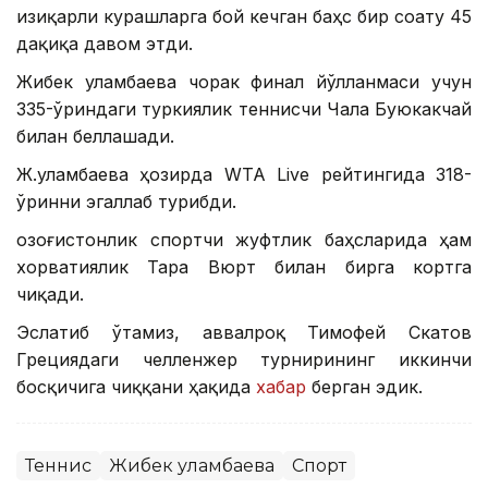
Қизиқарли курашларга бой кечган баҳс бир соату 45
дақиқа давом этди.
Жибек Қуламбаева чорак финал йўлланмаси учун
335-ўриндаги туркиялик теннисчи Чала Буюкакчай
билан беллашади.
Ж.Қуламбаева ҳозирда WTA Live рейтингида 318-
ўринни эгаллаб турибди.
Қозоғистонлик спортчи жуфтлик баҳсларида ҳам
хорватиялик Тара Вюрт билан бирга кортга
чиқади.
Эслатиб ўтамиз, аввалроқ Тимофей Скатов
Грециядаги челленжер турнирининг иккинчи
босқичига чиққани ҳақида
хабар
берган эдик.
Теннис
Жибек Қуламбаева
Спорт