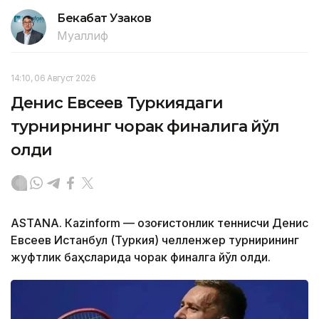
Бекабат Узаков
Муаллиф
14:10, 06 Август 2026
Денис Евсеев Туркиядаги
турнирнинг чорак финалига йўл
олди
ASTANА. Кazinform — Қозоғистонлик теннисчи Денис
Евсеев Истанбул (Туркия) челленжер турнирининг
жуфтлик баҳсларида чорак финалга йўл олди.