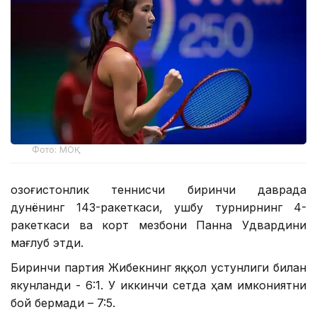
Фото: МОҚ
Қозоғистонлик теннисчи биринчи даврада
дунёнинг 143-ракеткаси, ушбу турнирнинг 4-
ракеткаси ва корт мезбони Панна Удвардини
мағлуб этди.
Биринчи партия Жибекнинг яққол устунлиги билан
якунланди - 6:1. У иккинчи сетда ҳам имкониятни
бой бермади – 7:5.