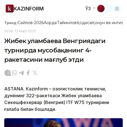
KAZINFORM
ЎЗ
Сайлов-2026
Ақорда
Тайинлов
Ҳодиса
Қонун ва интизо
Тренд:
10:09, 13 Март 2025
Жибек Қуламбаева Венгриядаги
турнирда мусобақанинг 4-
ракетасини мағлуб этди
ASTANА. Кazinform – Қозоғистонлик теннисчи,
дунёнинг 322-ракеткаси Жибек Қуламбаева
Секешфехервар (Венгрия) ITF W75 турнирини
ғалаба билан бошлади.