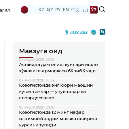
KZ
QZ
РУ
EN
中文
ق ز
ЎЗ
аҳлил
Мавзуга оид
07 avgust 2026, 20:10
Астанада дам олиш кунлари қишлоқ
хўжалиги ярмаркаси бўлиб ўтади
07 avgust 2026, 10:39
Қозоғистонда энг юқори маошни
кутаётганлар — учувчилар ва
стюардессалар
06 avgust 2026, 20:10
Қозоғистонда 12 минг нафар
ижтимоий ходим малака ошириш
курсини тугатди