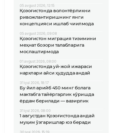
05 avgust 2026, 12:15
Қозоғистонда волонтёрликни
ривожлантиришнинг янги
концепцияси ишлаб чиқилмоқда
05 avgust 2026, 09:08
Қозоғистон миграция тизимини
меҳнат бозори талабларига
мослаштирмоқда
01 avgust 2026, 08:00
Қозоғистонда уй-жой ижараси
нархлари қайси ҳудудда қандай
31 iyul 2026, 18:17
Бу йил қарийб 450 минг болага
мактабга тайёргарлик кўришда
ёрдам берилади — вазирлик
31 iyul 2026, 08:00
1 августдан Қозоғистонда қандай
муҳим ўзгаришлар юз беради
30 iyul 2026, 15:19