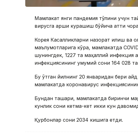
Мамлакат янги пандемия тўлқини учун та
вирусга қарши курашиш бўйича қаттиқ чора
Корея Касалликларни назорат қилиш ва 
маълумотларига кўра, мамлакатда COVID-
шунингдек, 1227 та маҳаллий инфекция 
инфекциясининг умумий сони 164 028 та
Бу ўтган йилнинг 20 январидан бери қайд
мамлакатда коронавирус инфекциясининг
Бундан ташқари, мамлакатда биринчи ма
кунлик сони кетма-кет икки кун давоми
Қурбонлар сони 2034 кишига етди.