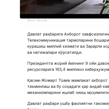
Фото: Akorda
Давлат раҳбарига Ахборот хавфсизлиги
Телекоммуникация тармоқларини бошқари
курашиш миллий хизмати ва Зарарли ко
ва натижалари кўрсатилди.
Президентга жорий йилнинг 9 ойи даво
ресурсларига 163,4 миллион киберҳужум
Қасим-Жомарт Тоқаев мамлакат ахборот
таъминлаш ва бу соҳадаги ҳар қандай ха
механизмларини ишлаб чиқиш муҳимлиги
Давлат раҳбари ушбу фаолиятни такомил