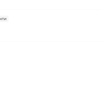
нти
ова Тунисдаги турнир ғолиби