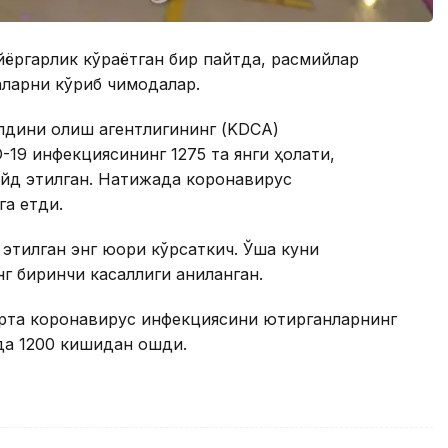
йёргарлик кўраётган бир пайтда, расмийлар
ларни кўриб чиқмоқдалар.
олдини олиш агентлигининг (KDCA)
19 инфекциясининг 1275 та янги ҳолати,
қайд этилган. Натижада коронавирус
га етди.
 этилган энг юқори кўрсаткич. Ўша куни
 биринчи касаллиги аниқланган.
рта коронавирус инфекциясини юқтирганларнинг
да 1200 кишидан ошди.