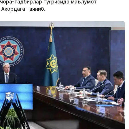
 чора-тадбирлар тўғрисида маълумот
 Акордага таяниб.