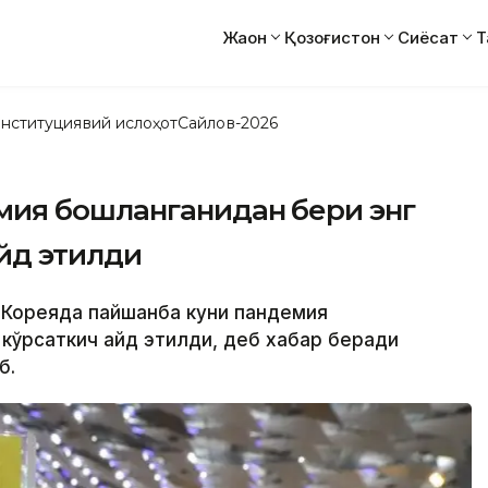
Жаҳон
Қозоғистон
Сиёсат
Т
нституциявий ислоҳот
Сайлов-2026
ия бошланганидан бери энг
айд этилди
й Кореяда пайшанба куни пандемия
 кўрсаткич қайд этилди, деб хабар беради
б.