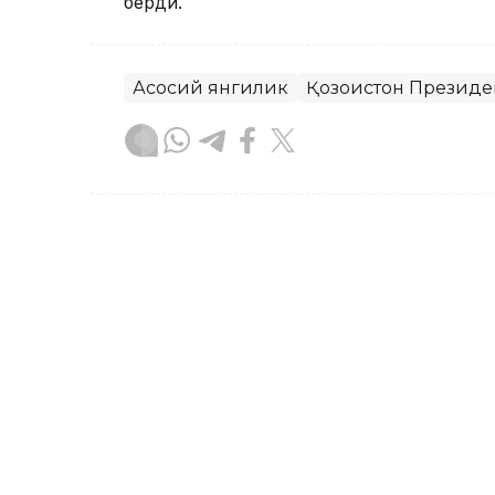
берди.
Асосий янгилик
Қозоғистон Президе
Бекабат Узаков
Муаллиф
09:05, 18 Сентябр 2023
18 ёшли Аружан Сағиндиқ
бўлди