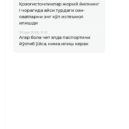
Қозоғистонликлар жорий йилнинг
I чорагида қайси турдаги озиқ-
овқатларни энг кўп истеъмол
қилишди
30 iyul 2026, 11:10
Агар бола чет элда паспортини
йўқотиб қўйса, нима қилиш керак