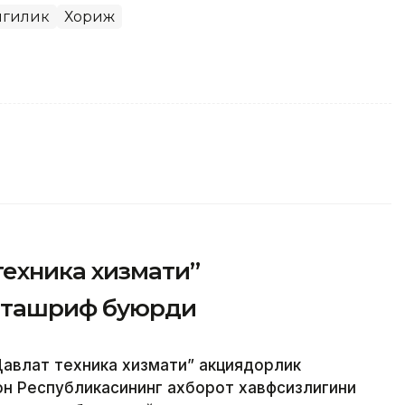
нгилик
Хориж
техника хизмати”
 ташриф буюрди
авлат техника хизмати” акциядорлик
н Республикасининг ахборот хавфсизлигини