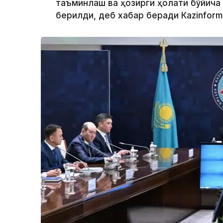
таъминлаш ва ҳозирги ҳолати бўйича
берилди, деб хабар беради Каzinform