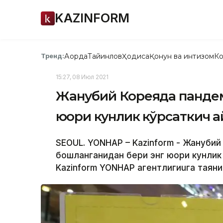
KAZINFORM
Ақорда
Тайинлов
Ҳодиса
Қонун ва интизом
Ко
Тренд:
15:27, 08 Июл 2021
Жанубий Кореяда пандем
юқори кунлик кўрсаткич қ
SEOUL. YONHAP – Kazinform - Жануби
бошланганидан бери энг юқори кунлик
Kazinform YONHAP агентлигиuга таяни