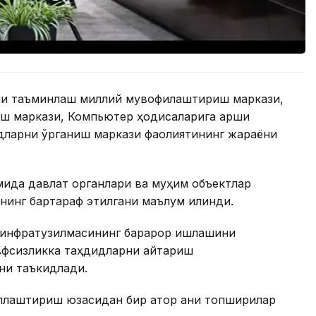
ни таъминлаш миллий мувофиқлаштириш маркази,
ш маркази, Компьютер ҳодисаларига қарши
дларни ўрганиш маркази фаолиятининг жараёни
мида давлат органлари ва муҳим объектлар
нинг бартараф этилгани маълум қилинди.
 инфратузилмасининг барқарор ишлашини
вфсизликка таҳдидларни қайтариш
ни таъкидлади.
лаштириш юзасидан бир қатор аниқ топшириқлар