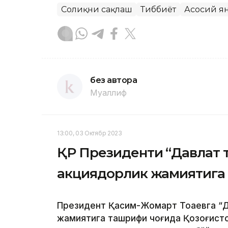
Соғлиқни сақлаш
Тиббиёт
Асосий я
без автора
Муаллиф
13:00, 03 Октябр 2023
ҚР Президенти “Давлат 
акциядорлик жамиятига
Президент Қасим-Жомарт Тоқаевга “Д
жамиятига ташрифи чоғида Қозоғисто