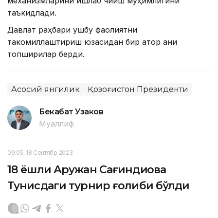
механизмларини ишлаб чиқиш муҳимлигини
таъкидлади.
Давлат раҳбари ушбу фаолиятни
такомиллаштириш юзасидан бир қатор аниқ
топшириқлар берди.
Асосий янгилик
Қозоғистон Президенти
Бекабат Узаков
Муаллиф
09:05, 18 Сентябр 2023
18 ёшли Аружан Сағиндиқова
Тунисдаги турнир ғолиби бўлди