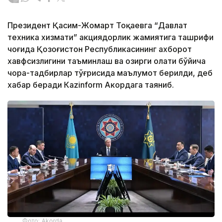
Президент Қасим-Жомарт Тоқаевга “Давлат
техника хизмати” акциядорлик жамиятига ташрифи
чоғида Қозоғистон Республикасининг ахборот
хавфсизлигини таъминлаш ва ҳозирги ҳолати бўйича
чора-тадбирлар тўғрисида маълумот берилди, деб
хабар беради Каzinform Акордага таяниб.
Фото: Akorda