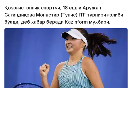
Қозоғистонлик спортчи, 18 ёшли Аружан
Сағиндиқова Монастир (Тунис) ITF турнири ғолиби
бўлди, деб хабар беради Каzinform мухбири.
Фото: ktf.kz
Дунёнинг 829-ракеткаси, ушбу мусобақанинг 3-