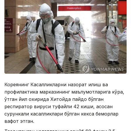
Кореянинг Касалликларни назорат қилиш ва
профилактика марказининг маълумотларига кўра,
ўтган йил охирида Хитойда пайдо бўлган
респиратор вируси туфайли 42 киши, асосан
сурункали касалликлари бўлган кекса беморлар
вафот этган.