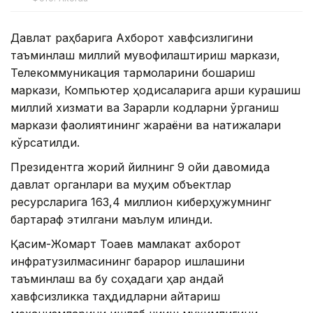
Давлат раҳбарига Ахборот хавфсизлигини
таъминлаш миллий мувофиқлаштириш маркази,
Телекоммуникация тармоқларини бошқариш
маркази, Компьютер ҳодисаларига қарши курашиш
миллий хизмати ва Зарарли кодларни ўрганиш
маркази фаолиятининг жараёни ва натижалари
кўрсатилди.
Президентга жорий йилнинг 9 ойи давомида
давлат органлари ва муҳим объектлар
ресурсларига 163,4 миллион киберҳужумнинг
бартараф этилгани маълум қилинди.
Қасим-Жомарт Тоқаев мамлакат ахборот
инфратузилмасининг барқарор ишлашини
таъминлаш ва бу соҳадаги ҳар қандай
хавфсизликка таҳдидларни қайтариш