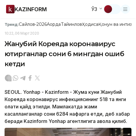
KAZINFORM
ЎЗ
Сайлов-2026
Ақорда
Тайинлов
Ҳодиса
Қонун ва интизо
Тренд:
10:22, 06 Март 2020
Жанубий Кореяда коронавирус
юқтирганлар сони 6 мингдан ошиб
кетди
SEOUL. Yonhap - Kazinform - Жума куни Жанубий
Кореяда коронавирус инфекциясининг 518 та янги
ҳолати қайд этилди. Мамлакатда жами
касалланганлар сони 6284 нафарга етди, деб хабар
беради Kazinform Yonhap агентлигига ҳавола қилиб.