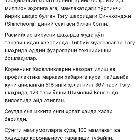
Тасдиқланган ҳолатларнинг қарийб 60 фоизи 2,5
миллион аҳолига эга, мамлакатдаги тўртинчи
йирик шаҳар бўлган Тэгу шаҳридаги Синчхонджи
(Shincheonji) диний сектаси билан боғлиқ.
Расмийлар вирусни шаҳарда жуда кўп
тарқалишидан хавотирда. Тиббий муассасалар Тэгу
шаҳрида оддий фуқароларни текширишни
бошладилар.
Кореянинг Касалликларни назорат қилиш ва
профилактика маркази хабарига кўра, пайшанба
куни аниқланган 518 янги ҳолатнинг 367 таси Тэгу
шаҳрида, 123 таси қўшни Шимолий Кёнсандо
вилоятида қайд этилган.
Сеулда яна иккита янги ҳолат ҳақида хабар
берилди.
Сўнгги маълумотларга кўра, 100 мамлакат ва
ҳудудлар коронавирус тарқалиши туфайли,