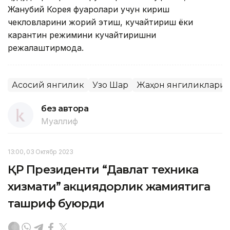
Жанубий Корея фуқаролари учун кириш
чекловларини жорий этиш, кучайтириш ёки
карантин режимини кучайтиришни
режалаштирмоқда.
Асосий янгилик
Узоқ Шарқ
Жаҳон янгиликлари
без автора
Муаллиф
13:00, 03 Октябр 2023
ҚР Президенти “Давлат техника
хизмати” акциядорлик жамиятига
ташриф буюрди