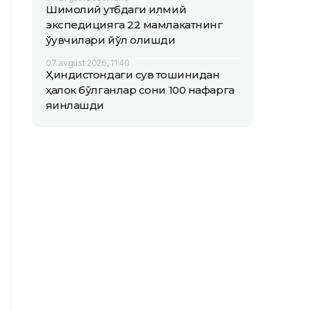
Шимолий қутбдаги илмий
экспедицияга 22 мамлакатнинг
ўқувчилари йўл олишди
07 avgust 2026, 11:40
Ҳиндистондаги сув тошқинидан
ҳалок бўлганлар сони 100 нафарга
яқинлашди