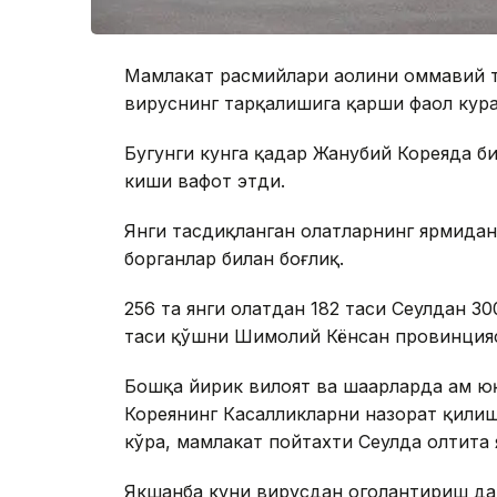
Мамлакат расмийлари аҳолини оммавий 
вируснинг тарқалишига қарши фаол кур
Бугунги кунга қадар Жанубий Кореяда б
киши вафот этди.
Янги тасдиқланган ҳолатларнинг ярмида
борганлар билан боғлиқ.
256 та янги ҳолатдан 182 таси Сеулдан 
таси қўшни Шимолий Кёнсан провинцияс
Бошқа йирик вилоят ва шаҳарларда ҳам ю
Кореянинг Касалликларни назорат қилиш
кўра, мамлакат пойтахти Сеулда олтита 
Якшанба куни вирусдан огоҳлантириш да