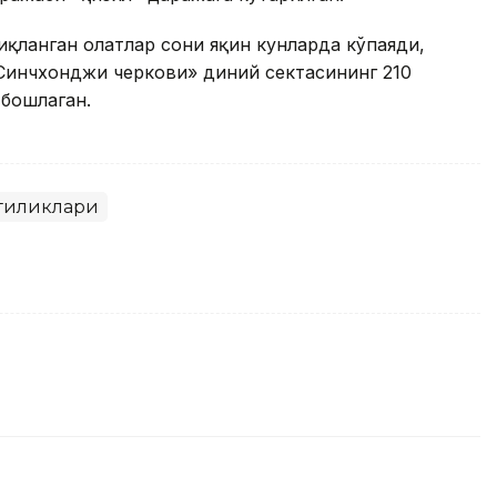
қланган ҳолатлар сони яқин кунларда кўпаяди,
Синчхонджи черкови» диний сектасининг 210
бошлаган.
гиликлари