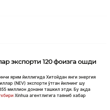
ар экспорти 120 фоизга ошди
ринчи ярим йиллигида Хитойдан янги энергия
иллар (NEV) экспорти ўтган йилнинг шу
355 миллион донани ташкил этди. Бу ҳақда
хбири
Xinhua агентлигига таяниб хабар