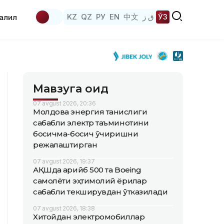
KZ
QZ
РУ
EN
中文
ق ز
ЎЗ
аҳлил
Мавзуга оид
07 avgust 2026, 20:36
Молдова энергия танқислиги
сабабли электр таъминотини
босқичма-босқич ўчиришни
режалаштирган
07 avgust 2026, 19:37
АҚШда қарийб 500 та Boeing
самолёти эҳтимолий ёриқлар
сабабли текширувдан ўтказилади
07 avgust 2026, 18:38
Хитойдан электромобиллар