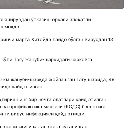
текширувдан ўтказиш орқали ҳалокатли
ашмоқда.
иринчи марта Хитойда пайдо бўлган вирусдан 13
н кўпи Тэгу жануби-шарқидаги черковга
300 км жануби-шарқда жойлашган Тэгу шаҳрида, 49
ида қайд этилган.
қтиришнинг бир нечта ҳолатлари қайд этилган.
 ва профилактика маркази (КCДC) баёнотига
янги вирус инфекцияси қайд этилди.
ражаси «қизил» даражага кўтарилган.