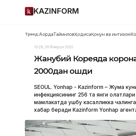
KAZINFORM
Ақорда
Тайинлов
Ҳодиса
Қонун ва интизом
Ко
Тренд:
10:28, 28 Феврал 2020
Жанубий Кореяда корона
2000дан ошди
SEOUL. Yonhap - Kazinform – Жума ку
инфекциясининг 256 та янги ҳолатлари
мамлакатда ушбу касалликка чалинга
хабар беради Kazinform Yonhap агент