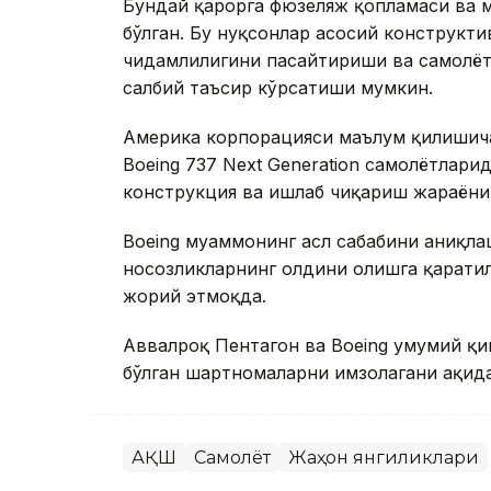
Бундай қарорга фюзеляж қопламаси ва м
бўлган. Бу нуқсонлар асосий конструкт
чидамлилигини пасайтириши ва самолёт
салбий таъсир кўрсатиши мумкин.
Америка корпорацияси маълум қилишича
Boeing 737 Next Generation самолётлари
конструкция ва ишлаб чиқариш жараёниг
Boeing муаммонинг асл сабабини аниқлаш
носозликларнинг олдини олишга қарати
жорий этмоқда.
Аввалроқ Пентагон ва Boeing умумий қ
бўлган шартномаларни имзолагани ҳақида
АҚШ
Самолёт
Жаҳон янгиликлари