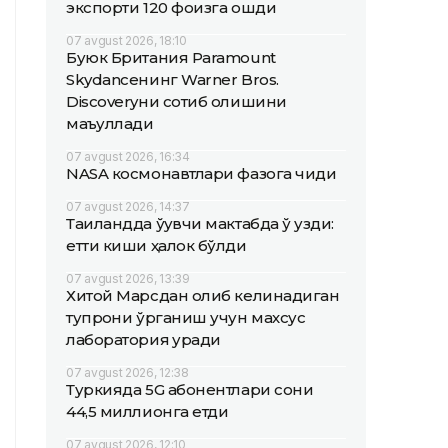
экспорти 120 фоизга ошди
07 avgust 2026, 18:10
Буюк Британия Paramount
Skydanceнинг Warner Bros.
Discoveryни сотиб олишини
маъқуллади
07 avgust 2026, 16:34
NASA космонавтлари фазога чиқди
07 avgust 2026, 14:37
Таиландда ўқувчи мактабда ўқ узди:
етти киши ҳалок бўлди
07 avgust 2026, 13:39
Хитой Марсдан олиб келинадиган
тупроқни ўрганиш учун махсус
лаборатория қуради
07 avgust 2026, 12:38
Туркияда 5G абонентлари сони
44,5 миллионга етди
07 avgust 2026, 12:10