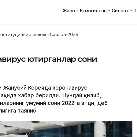
Жаҳон
Қозоғистон
Сиёсат
Т
нституциявий ислоҳот
Сайлов-2026
вирус юқтирганлар сони
ни Жанубий Кореяда коронавирус
 ҳақида хабар берилди. Шундай қилиб,
нларнинг умумий сони 2022га этди, деб
лигига таяниб.