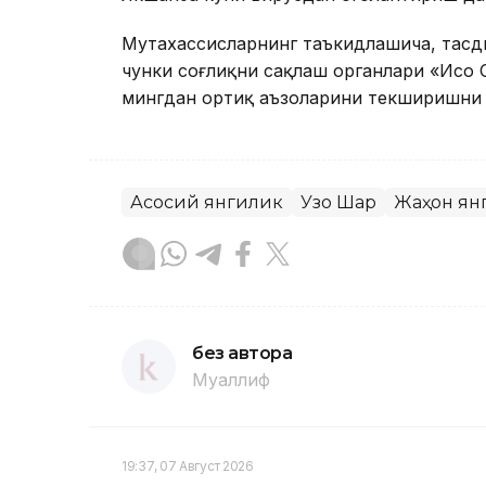
Мутахассисларнинг таъкидлашича, тасди
чунки соғлиқни сақлаш органлари «Исо 
мингдан ортиқ аъзоларини текширишни 
Асосий янгилик
Узоқ Шарқ
Жаҳон ян
без автора
Муаллиф
19:37, 07 Август 2026