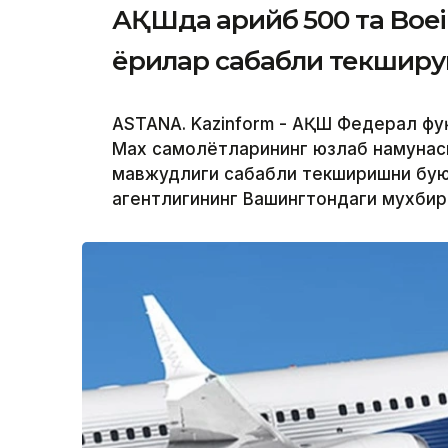
АҚШда қарийб 500 та Boe
ёриқлар сабабли текшир
ASTANA. Kazinform - АҚШ Федерал фу
Max самолётларининг юзлаб намунас
мавжудлиги сабабли текширишни буюр
агентлигининг Вашингтондаги мухби