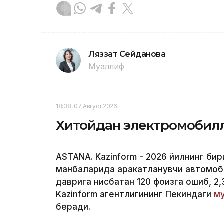
Ляззат Сейданова
Муаллиф
18:38, 07 Август 2026
Хитойдан электромобилл
ASTANA. Kazinform - 2026 йилнинг би
манбаларида ҳаракатланувчи автомоб
даврига нисбатан 120 фоизга ошиб, 2,
Kazinform агентлигининг Пекиндаги
му
беради.