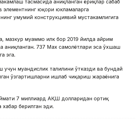
аҳкамлаш тасмасида аниқланган ёриқлар сабаб
ив элементнинг юқори юкламаларга
нинг умумий конструкциявий мустаҳкамлигига
, мазкур муаммо илк бор 2019 йилда айрим
да аниқланган. 737 Max самолётлари эса ўхшаш
а эга.
 учун муҳандислик таҳлилини ўтказди ва бундай
лган ўзгартишларни ишлаб чиқариш жараёнига
иймати 7 миллиард АҚШ долларидан ортиқ
 хабар берилган эди.