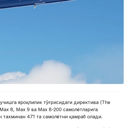
 учишга яроқлилик тўғрисидаги директива (The
7 Max 8, Max 9 ва Max 8-200 самолётларига
н тахминан 471 та самолётни қамраб олади.