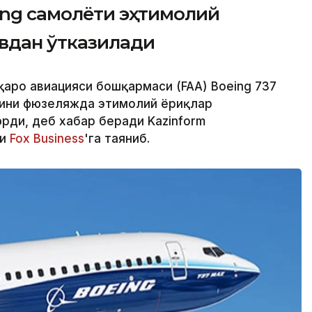
ing самолёти эҳтимолий
увдан ўтказилади
қаро авиацияси бошқармаси (FAA) Boeing 737
ини фюзеляжда эҳтимолий ёриқлар
ди, деб хабар беради Kazinform
ри
Fox Business
'га таяниб.