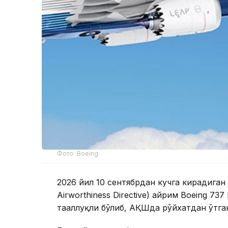
Фото: Boeing
2026 йил 10 сентябрдан кучга кирадиган
Airworthiness Directive) айрим Boeing 73
тааллуқли бўлиб, АҚШда рўйхатдан ўтга