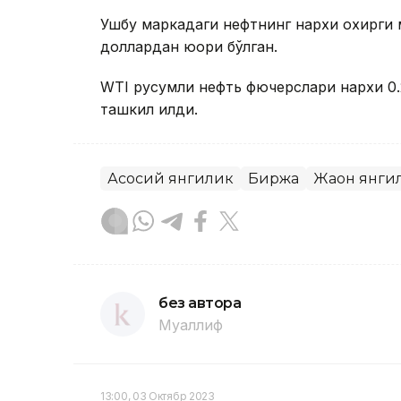
Ушбу маркадаги нефтнинг нархи охирги 
доллардан юқори бўлган.
WTI русумли нефть фючерслари нархи 0.
ташкил қилди.
Асосий янгилик
Биржа
Жаҳон янги
без автора
Муаллиф
13:00, 03 Октябр 2023