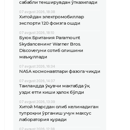
сабабли текширувдан ўтказилади
07 avgust 2026, 18:38
Хитойдан электромобиллар
экспорти 120 фоизга ошди
07 avgust 2026, 18:10
Буюк Британия Paramount
Skydanceнинг Warner Bros.
Discoveryни сотиб олишини
маъқуллади
07 avgust 2026, 16:34
NASA космонавтлари фазога чиқди
07 avgust 2026, 14:37
Таиландда ўқувчи мактабда ўқ
узди: етти киши ҳалок бўлди
07 avgust 2026, 13:39
Хитой Марсдан олиб келинадиган
тупроқни ўрганиш учун махсус
лаборатория қуради
07 avgust 2026, 12:38