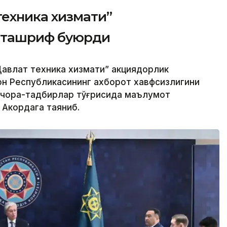
техника хизмати”
 ташриф буюрди
авлат техника хизмати” акциядорлик
н Республикасининг ахборот хавфсизлигини
 чора-тадбирлар тўғрисида маълумот
 Акордага таяниб.