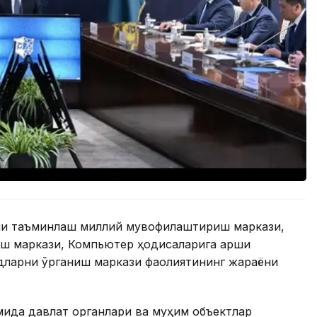
ни таъминлаш миллий мувофиқлаштириш маркази,
ш маркази, Компьютер ҳодисаларига қарши
дларни ўрганиш маркази фаолиятининг жараёни
мида давлат органлари ва муҳим объектлар