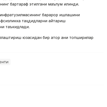
нинг бартараф этилгани маълум қилинди.
 инфратузилмасининг барқарор ишлашини
вфсизликка таҳдидларни қайтариш
ни таъкидлади.
лаштириш юзасидан бир қатор аниқ топшириқлар
енти