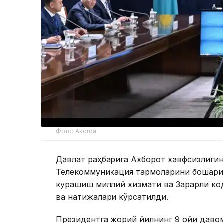
Фото: Akorda
Давлат раҳбарига Ахборот хавфсизлиги
Телекоммуникация тармоқларини бошқари
курашиш миллий хизмати ва Зарарли ко
ва натижалари кўрсатилди.
Президентга жорий йилнинг 9 ойи даво