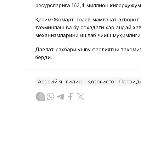
ресурсларига 163,4 миллион киберҳужум
Қасим-Жомарт Тоқаев мамлакат ахборот
таъминлаш ва бу соҳадаги ҳар қандай ха
механизмларини ишлаб чиқиш муҳимлиги
Давлат раҳбари ушбу фаолиятни такомил
берди.
Асосий янгилик
Қозоғистон Презид
Бекабат Узаков
Муаллиф