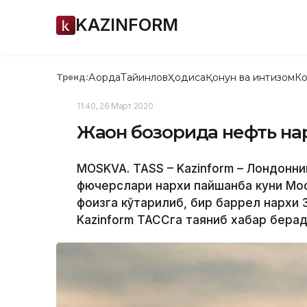
KAZINFORM
Ақорда
Тайинлов
Ҳодиса
Қонун ва интизом
Ко
Тренд:
11:40, 26 Март 2020
Жаҳон бозорида нефть на
MOSKVA. ТАSS – Kazinform – Лондонни
фючерслари нархи пайшанба куни Москв
фоизга кўтарилиб, бир баррел нархи 3
Kazinform ТАССга таяниб хабар берад