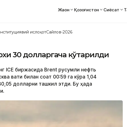
Жаҳон
Қозоғистон
Сиёсат
Т
нституциявий ислоҳот
Сайлов-2026
рхи 30 долларгача кўтарилди
нг ICE биржасида Brent русумли нефть
а вақти билан соат 00:59 га кўра 1,04
0,05 долларни ташкил этди. Бу ҳақда
и.