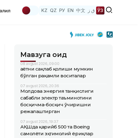
KZ
QZ
РУ
EN
中文
ق ز
ЎЗ
аҳлил
Мавзуга оид
08 avgust 2026, 09:00
Ҳаётни сақлаб қолиши мумкин
бўлган рақамли воситалар
07 avgust 2026, 20:36
Молдова энергия танқислиги
сабабли электр таъминотини
босқичма-босқич ўчиришни
режалаштирган
07 avgust 2026, 19:37
АҚШда қарийб 500 та Boeing
самолёти эҳтимолий ёриқлар