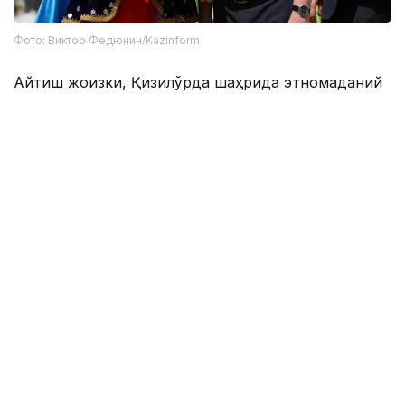
Фото: Виктор Федюнин/Kazinform
Айтиш жоизки, Қизилўрда шаҳрида этномаданий
ташкилотлар декадаси ўтказилмоқда. Ўн кунлик
фестиваль доирасида илк бор «Тақиядағы жүгіріс»
мусобақаси ўтказилди. Иштирокчилар татар
миллий бош кийими, дўппи кийиб, 500 метрдан
1000 километргача масофага югурдилар.
Қизилўрда вилояти
Қозоғистон Халқ Ассамблеяси
Ляззат Сейданова
Муаллиф
15:32, 24 Апрел 2025