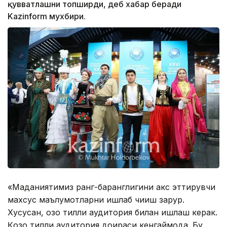
қувватлашни топширди, деб хабар беради
Kazinform мухбири.
«Маданиятимиз ранг-баранглигини акс эттирувчи
махсус маълумотларни ишлаб чиқиш зарур.
Хусусан, қозоқ тилли аудитория билан ишлаш керак.
Қозоқ тилли аудитория доираси кенгаймоқда. Бу