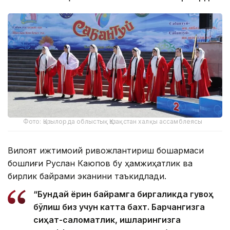
Фото: Қызылорда облыстық Қазақстан халқы ассамблеясы
Вилоят ижтимоий ривожлантириш бошқармаси
бошлиғи Руслан Каюпов бу ҳамжиҳатлик ва
бирлик байрами эканини таъкидлади.
“Бундай ёрқин байрамга биргаликда гувоҳ
бўлиш биз учун катта бахт. Барчангизга
сиҳат-саломатлик, ишларингизга