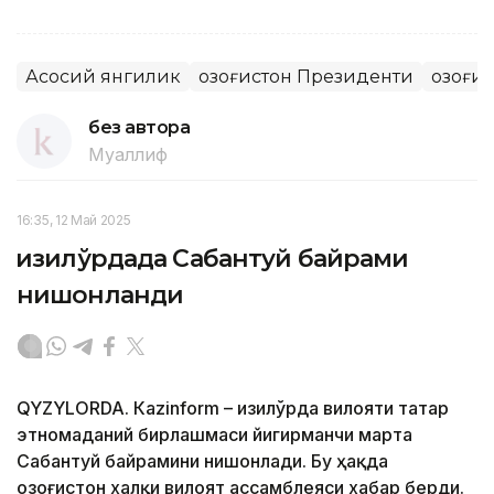
Асосий янгилик
Қозоғистон Президенти
Қозоғи
без автора
Муаллиф
16:35, 12 Май 2025
Қизилўрдада Сабантуй байрами
нишонланди
QYZYLORDA. Кazinform – Қизилўрда вилояти татар
этномаданий бирлашмаси йигирманчи марта
Сабантуй байрамини нишонлади. Бу ҳақда
Қозоғистон халқи вилоят ассамблеяси хабар берди.