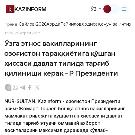
KAZINFORM
ЎЗ
Сайлов-2026
Ақорда
Тайинлов
Ҳодиса
Қонун ва интизо
Тренд:
12:28, 29 Апрел 2022
Ўзга этнос вакилларининг
Қозоғистон тараққиётига қўшган
ҳиссаси давлат тилида тарғиб
қилиниши керак – ҚР Президенти
NUR-SULTAN. Кazinform - Қозоғистон Президенти
Қасим-Жомарт Тоқаев бошқа этнос вакилларининг
мамлакат ривожига қўшаётган ҳиссасини давлат
тилида тарғиб этувчи оммавий ахборот
воситаларини максимал даражада қўллаб-