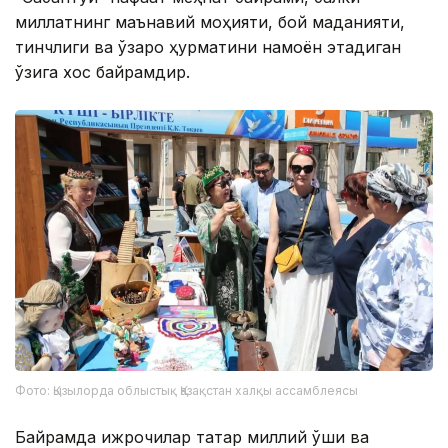
миллатнинг маънавий моҳияти, бой маданияти,
тинчлиги ва ўзаро ҳурматини намоён этадиган
ўзига хос байрамдир.
Фото: Қызылорда облыстық Қазақстан халқы ассамблеясы
Байрамда ижрочилар татар миллий қўшиқ ва