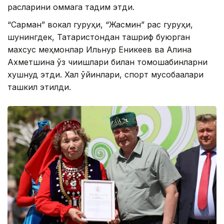
рақсларини оммага тақдим этди.
“Сарман” вокал гуруҳи, “Жасмин” рақс гуруҳи,
шунингдек, Татаристондан ташриф буюрган
махсус меҳмонлар Ильнур Еникеев ва Алина
Ахметшина ўз чиқишлари билан томошабинларни
хушнуд этди. Халқ ўйинлари, спорт мусобақалари
ташкил этилди.