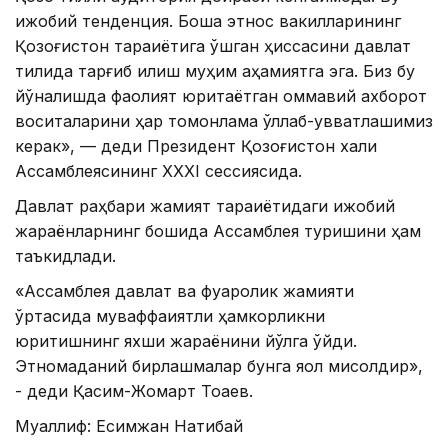
ижобий тенденция. Бошқа этнос вакилларининг
Қозоғистон тараққиётига қўшган ҳиссасини давлат
тилида тарғиб қилиш муҳим аҳамиятга эга. Биз бу
йўналишда фаолият юритаётган оммавий ахборот
воситаларини ҳар томонлама қўллаб-қувватлашимиз
керак», — деди Президент Қозоғистон халқи
Ассамблеясининг ХХХI сессиясида.
Давлат раҳбари жамият тараққиётидаги ижобий
жараёнларнинг бошида Ассамблея туришини ҳам
таъкидлади.
«Ассамблея давлат ва фуқаролик жамияти
ўртасида муваффақиятли ҳамкорликни
юритишнинг яхши жараёнини йўлга қўйди.
Этномаданий бирлашмалар бунга яққол мисолдир»,
- деди Қасим-Жомарт Тоқаев.
Муаллиф: Есимжан Нақтибай