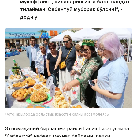
муваффақият, оилаларингизга бахт-саодат
тилайман. Сабантуй муборак бўлсин!”, -
деди у.
Фото: Қызылорда облыстық Қазақстан халқы ассамблеясы
Этномаданий бирлашма раиси Галия Гизатуллина
“Сабантуй” нафақат меҳнат байрами, балки