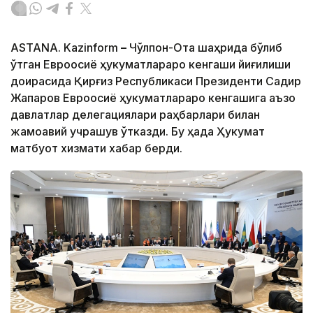
ASTANA. Kazinform
–
Чўлпон-Ота шаҳрида бўлиб
ўтган Евроосиё ҳукуматлараро кенгаши йиғилиши
доирасида Қирғиз Республикаси Президенти Садир
Жапаров Евроосиё ҳукуматлараро кенгашига аъзо
давлатлар делегациялари раҳбарлари билан
жамоавий учрашув ўтказди. Бу ҳақда Ҳукумат
матбуот хизмати хабар берди.