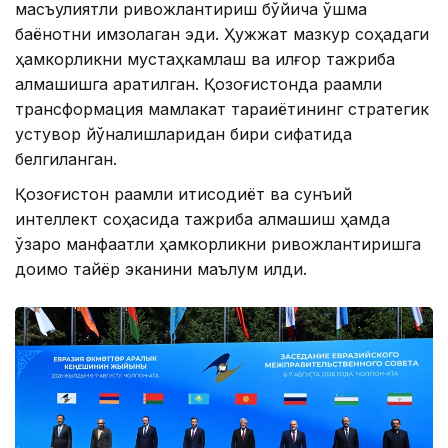
масъулиятли ривожлантириш бўйича қўшма
баёнотни имзолаган эди. Ҳужжат мазкур соҳадаги
ҳамкорликни мустаҳкамлаш ва илғор тажриба
алмашишга қаратилган. Қозоғистонда рақамли
трансформация мамлакат тараққиётининг стратегик
устувор йўналишларидан бири сифатида
белгиланган.
Қозоғистон рақамли иқтисодиёт ва сунъий
интеллект соҳасида тажриба алмашиш ҳамда
ўзаро манфаатли ҳамкорликни ривожлантиришга
доимо тайёр эканини маълум қилди.