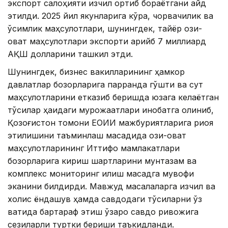
экспорт салоҳияти изчил ортиб бораётгани қайд
этилди. 2025 йил якунларига кўра, чорвачилик ва
ўсимлик маҳсулотлари, шунингдек, тайёр озиқ-
овқат маҳсулотлари экспорти қарийб 7 миллиард
АҚШ долларини ташкил этди.
Шунингдек, бизнес вакилларининг ҳамкор
давлатлар бозорларига парранда гўшти ва сут
маҳсулотларини етказиб беришда юзага келаётган
тўсиқлар ҳақидаги мурожаатлари инобатга олиниб,
Қозоғистон томони ЕОИИ мажбуриятларига риоя
этилишини таъминлаш мақсадида озиқ-овқат
маҳсулотларининг Иттифоқ мамлакатлари
бозорларига кириш шартларини мунтазам ва
комплекс мониторинг қилиш мақсадга мувофиқ
эканини билдирди. Мавжуд масалаларга изчил ва
холис ёндашув ҳамда савдодаги тўсиқларни ўз
вақтида бартараф этиш ўзаро савдо ривожига
сезиларли туртки бериши таъкидланди.