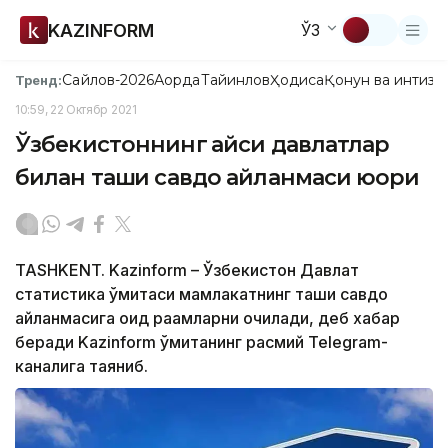
KAZINFORM
ЎЗ
Сайлов-2026
Ақорда
Тайинлов
Ҳодиса
Қонун ва интизо
Тренд:
10:59, 22 Октябр 2021
Ўзбекистоннинг қайси давлатлар
билан ташқи савдо айланмаси юқори
TASHKENT. Kazinform – Ўзбекистон Давлат
статистика қўмитаси мамлакатнинг ташқи савдо
айланмасига оид рақамларни очиқлади, деб хабар
беради Kazinform қўмитанинг расмий Telegram-
каналига таяниб.