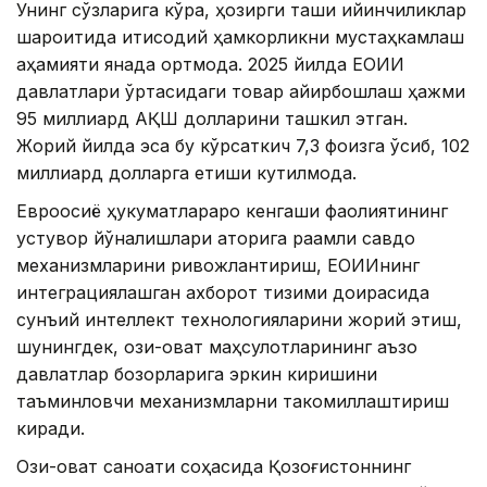
Унинг сўзларига кўра, ҳозирги ташқи қийинчиликлар
шароитида иқтисодий ҳамкорликни мустаҳкамлаш
аҳамияти янада ортмоқда. 2025 йилда ЕОИИ
давлатлари ўртасидаги товар айирбошлаш ҳажми
95 миллиард АҚШ долларини ташкил этган.
Жорий йилда эса бу кўрсаткич 7,3 фоизга ўсиб, 102
миллиард долларга етиши кутилмоқда.
Евроосиё ҳукуматлараро кенгаши фаолиятининг
устувор йўналишлари қаторига рақамли савдо
механизмларини ривожлантириш, ЕОИИнинг
интеграциялашган ахборот тизими доирасида
сунъий интеллект технологияларини жорий этиш,
шунингдек, озиқ-овқат маҳсулотларининг аъзо
давлатлар бозорларига эркин киришини
таъминловчи механизмларни такомиллаштириш
киради.
Озиқ-овқат саноати соҳасида Қозоғистоннинг