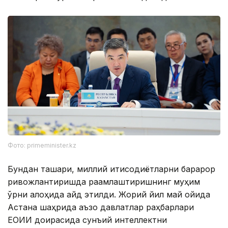
Фото: primeminister.kz
Бундан ташқари, миллий иқтисодиётларни барқарор
ривожлантиришда рақамлаштиришнинг муҳим
ўрни алоҳида қайд этилди. Жорий йил май ойида
Астана шаҳрида аъзо давлатлар раҳбарлари
ЕОИИ доирасида сунъий интеллектни