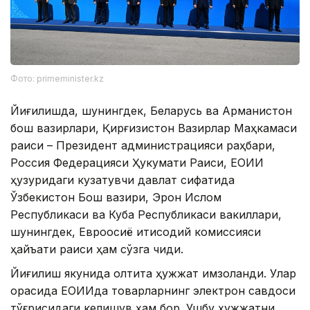
Фото: primeminister.kz
Йиғилишда, шунингдек, Беларусь ва Арманистон
бош вазирлари, Қирғизистон Вазирлар Маҳкамаси
раиси – Президент администрацияси раҳбари,
Россия Федерацияси Ҳукумати Раиси, ЕОИИ
ҳузуридаги кузатувчи давлат сифатида
Ўзбекистон Бош вазири, Эрон Ислом
Республикаси ва Куба Республикаси вакиллари,
шунингдек, Евроосиё иқтисодий комиссияси
ҳайъати раиси ҳам сўзга чиқди.
Йиғилиш якунида олтита ҳужжат имзоланди. Улар
орасида ЕОИИда товарларнинг электрон савдоси
тўғрисидаги келишув ҳам бор. Ушбу ҳужжатни