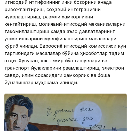
иқтисодий иттифоқининг ички бозорини янада
ривожлантириш, соҳавий интеграцияни
чуқурлаштириш, рақамли ҳамкорликни
кенгайтириш, молиявий-иқтисодий механизмларни
такомиллаштириш ҳамда аъзо давлатларнинг
қўшма ишларини мувофиқлаштириш масалалари
кўриб чиқилди. Евроосиё иқтисодий комиссияси кун
тартибидаги масалалар бўйича ҳисоботлар тақдим
этди. Хусусан, юк темир йўл ташувлари ва
транспорт йўлакларини рақамлаштириш, электрон
савдо, иқлим соҳасидаги ҳамкорлик ва бошқа
йўналишлар муҳокама қилинди.