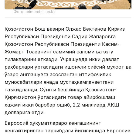
Фото: primeminister.kz
Қозоғистон Бош вазири Олжас Бектенов Қирғиз
Республикаси Президенти Садир Жапаровга
Қозоғистон Республикаси Президенти Қасим-
Жомарт Тоқаевнинг самимий саломи ва эзгу
тилакларини етказди. Учрашувда икки давлат
раҳбарлари ўртасидаги ишончли сиёсий мулоқот ва
ўзаро англашувга асосланган иттифоқчилик
муносабатлари янада мустаҳкамланаётгани
таъкидланди. Сўнгги беш йилда Қозоғистон–
Қирғизистон ўртасидаги товар айирбошлаш
ҳажми икки баробар ошиб, 2,2 миллиард АҚШ
долларига етди.
Евроосиё ҳукуматлараро кенгашининг
кенгайтирилган таркибдаги йиғилишида Евроосиё