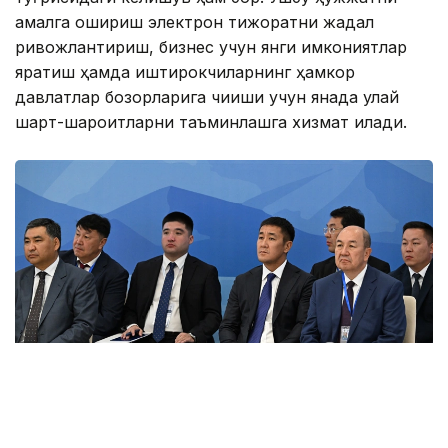
амалга ошириш электрон тижоратни жадал
ривожлантириш, бизнес учун янги имкониятлар
яратиш ҳамда иштирокчиларнинг ҳамкор
давлатлар бозорларига чиқиши учун янада қулай
шарт-шароитларни таъминлашга хизмат қилади.
Фото: primeminister.kz