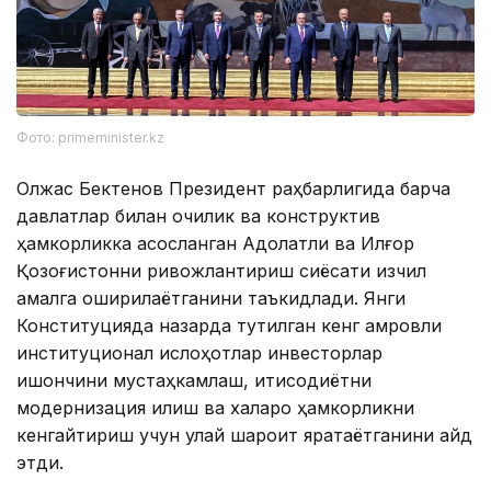
Фото: primeminister.kz
Олжас Бектенов Президент раҳбарлигида барча
давлатлар билан очиқлик ва конструктив
ҳамкорликка асосланган Адолатли ва Илғор
Қозоғистонни ривожлантириш сиёсати изчил
амалга оширилаётганини таъкидлади. Янги
Конституцияда назарда тутилган кенг қамровли
институционал ислоҳотлар инвесторлар
ишончини мустаҳкамлаш, иқтисодиётни
модернизация қилиш ва халқаро ҳамкорликни
кенгайтириш учун қулай шароит яратаётганини қайд
этди.