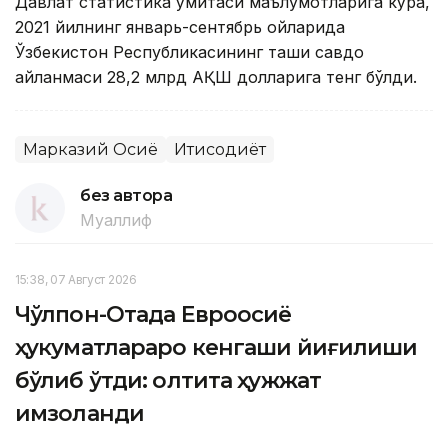
Давлат статистика қўмитаси маълумотларига кўра,
2021 йилнинг январь-сентябрь ойларида
Ўзбекистон Республикасининг ташқи савдо
айланмаси 28,2 млрд АҚШ долларига тенг бўлди.
Марказий Осиё
Иқтисодиёт
без автора
Муаллиф
15:38, 07 Август 2026
Чўлпон-Отада Евроосиё
ҳукуматлараро кенгаши йиғилиши
бўлиб ўтди: олтита ҳужжат
имзоланди