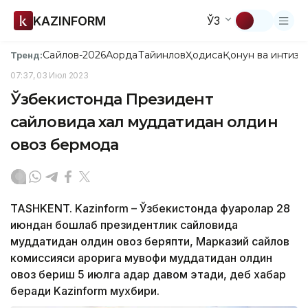
KAZINFORM
ЎЗ
Сайлов-2026
Ақорда
Тайинлов
Ҳодиса
Қонун ва интизо
Тренд:
07:37, 03 Июл 2023
Ўзбекистонда Президент
сайловида халқ муддатидан олдин
овоз бермоқда
TASHKENT. Kazinform – Ўзбекистонда фуқаролар 28
июндан бошлаб президентлик сайловида
муддатидан олдин овоз беряпти, Марказий сайлов
комиссияси қарорига мувофиқ муддатидан олдин
овоз бериш 5 июлга қадар давом этади, деб хабар
беради Kazinform мухбири.