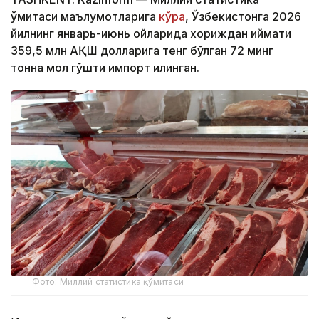
қўмитаси маълумотларига
кўра
, Ўзбекистонга 2026
йилнинг январь-июнь ойларида хориждан қиймати
359,5 млн АҚШ долларига тенг бўлган 72 минг
тонна мол гўшти импорт қилинган.
Фото: Миллий статистика қўмитаси