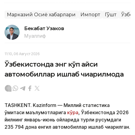
Марказий Осиё хабарлари
Импорт
Гўшт
Ўзбе
Бекабат Узаков
Муаллиф
11:10, 06 Август 2026
Ўзбекистонда энг кўп қайси
автомобиллар ишлаб чиқарилмоқда
TASHKENT. Kazinform — Миллий статистика
қўмитаси маълумотларига
кўра
, Ўзбекистонда 2026
йилнинг январь-июнь ойларида турли русумдаги
235 794 дона енгил автомобиллар ишлаб чиқарилган.