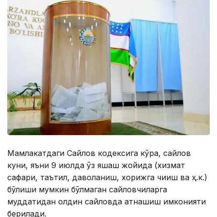
Мамлакатдаги Сайлов кодексига кўра, сайлов
куни, яъни 9 июлда ўз яшаш жойида (хизмат
сафари, таътил, даволаниш, хорижга чиқиш ва ҳ.к.)
бўлиши мумкин бўлмаган сайловчиларга
муддатидан олдин сайловда қатнашиш имконияти
берилади.