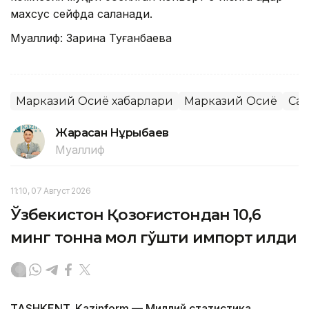
махсус сейфда сақланади.
Муаллиф: Зарина Туғанбаева
Марказий Осиё хабарлари
Марказий Осиё
Са
Жарасқан Нұрыбаев
Муаллиф
11:10, 07 Август 2026
Ўзбекистон Қозоғистондан 10,6
минг тонна мол гўшти импорт қилди
TASHKENT. Kazinform — Миллий статистика