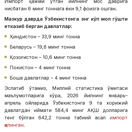
Импорт ҳажми ўтган йилнинг мос даврига
нисбатан 6 минг тоннага ёки 9,1 фоизга ошган.
Мазкур даврда Ўзбекистонга энг кўп мол гўшти
етказиб берган давлатлар:
Ҳиндистон – 33,9 минг тонна
Беларусь – 19,6 минг тонна
Қозоғистон – 10,6 минг тонна
Покистон – 4 минг тонна
Бошқа давлатлар – 4 минг тонна
Эслатиб ўтамиз, Миллий статистика қўмитаси
маълумотларига кўра, 2026 йилнинг январь–
апрель ойларида Ўзбекистонга 9 та хорижий
давлатдан қиймати 584,4 минг АҚШ долларига
тенг бўлган 642,2 тонна табиий асал
импорт
қилинган
.