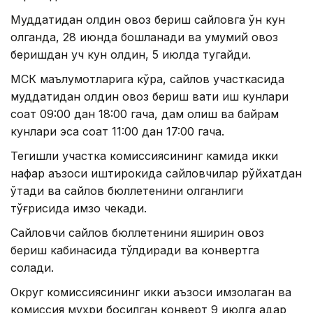
Муддатидан олдин овоз бериш сайловга ўн кун
қолганда, 28 июнда бошланади ва умумий овоз
беришдан уч кун олдин, 5 июлда тугайди.
МСК маълумотларига кўра, сайлов участкасида
муддатидан олдин овоз бериш вақти иш кунлари
соат 09:00 дан 18:00 гача, дам олиш ва байрам
кунлари эса соат 11:00 дан 17:00 гача.
Тегишли участка комиссиясининг камида икки
нафар аъзоси иштирокида сайловчилар рўйхатдан
ўтади ва сайлов бюллетенини олганлиги
тўғрисида имзо чекади.
Сайловчи сайлов бюллетенини яширин овоз
бериш кабинасида тўлдиради ва конвертга
солади.
Округ комиссиясининг икки аъзоси имзолаган ва
комиссия муҳри босилган конверт 9 июлга қадар