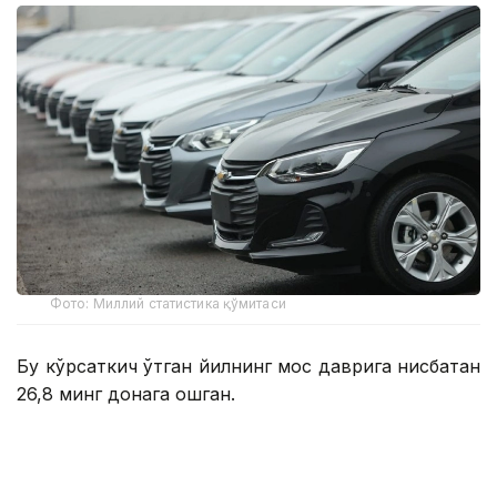
Фото: Миллий статистика қўмитаси
Бу кўрсаткич ўтган йилнинг мос даврига нисбатан
26,8 минг донага ошган.
Улар русумлар бўйича қуйидагича:
Cobalt — 82 951 дона;