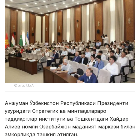
Фото: UzA
Анжуман Ўзбекистон Республикаси Президенти
ҳузуридаги Стратегик ва минтақалараро
тадқиқотлар институти ва Тошкентдаги Ҳайдар
Алиев номли Озарбайжон маданият маркази билан
ҳамкорликда ташкил этилган.