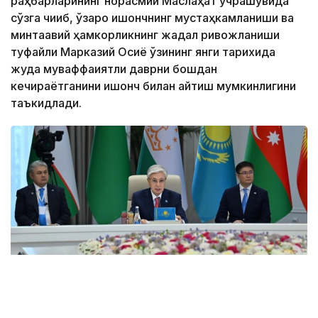
раҳбарларининг норасмий Маслаҳат учрашувида
сўзга чиқиб, ўзаро ишончнинг мустаҳкамланиши ва
минтақавий ҳамкорликнинг жадал ривожланиши
туфайли Марказий Осиё ўзининг янги тарихида
жуда муваффақиятли даврни бошдан
кечираётганини ишонч билан айтиш мумкинлигини
таъкидлади.
Фото: Ақорда