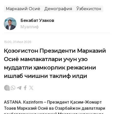
Марказий Осиё
Демография
Ўзбекистон
Бекабат Узаков
Муаллиф
15:00, 31 Июл 2026
Қозоғистон Президенти Марказий
Осиё мамлакатлари учун узоқ
муддатли ҳамкорлик режасини
ишлаб чиқишни таклиф қилди
ASTANА. Кazinform – Президент Қасим-Жомарт
Тоқаев Марказий Осиё ва Озарбайжон давлатлари