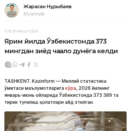
Жарасқан Нұрыбаев
Муаллиф
11:15, 05 Август 2026
Ярим йилда Ўзбекистонда 373
мингдан зиёд чақалоқ дунёга келди
TASHKENT. Kazinform — Миллий статистика
қўмитаси маълумотларига
кўра
, 2026 йилнинг
январь-июнь ойларида Ўзбекистонда 373 389 та
тирик туғилиш ҳолатлари қайд этилган.