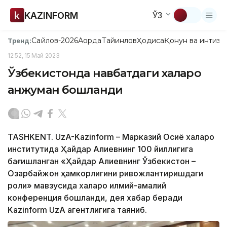
KAZINFORM
ЎЗ
Сайлов-2026
Ақорда
Тайинлов
Ҳодиса
Қонун ва интизо
Тренд:
12:52, 15 Май 2023
Ўзбекистонда навбатдаги халқаро
анжуман бошланди
TASHKENT. UzA-Kazinform – Марказий Осиё халқаро
институтида Ҳайдар Алиевнинг 100 йиллигига
бағишланган «Ҳайдар Алиевнинг Ўзбекистон –
Озарбайжон ҳамкорлигини ривожлантиришдаги
роли» мавзусида халқаро илмий-амалий
конференция бошланди, дея хабар беради
Kazinform UzA агентлигига таяниб.