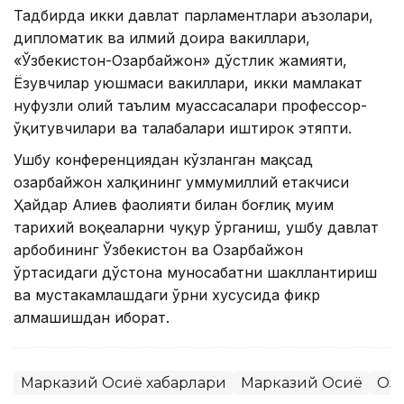
Тадбирда икки давлат парламентлари аъзолари,
дипломатик ва илмий доира вакиллари,
«Ўзбекистон-Озарбайжон» дўстлик жамияти,
Ёзувчилар уюшмаси вакиллари, икки мамлакат
нуфузли олий таълим муассасалари профессор-
ўқитувчилари ва талабалари иштирок этяпти.
Ушбу конференциядан кўзланган мақсад
озарбайжон халқининг уммумиллий етакчиси
Ҳайдар Aлиев фаолияти билан боғлиқ муҳим
тарихий воқеаларни чуқур ўрганиш, ушбу давлат
арбобининг Ўзбекистон ва Озарбайжон
ўртасидаги дўстона муносабатни шакллантириш
ва мустаҳкамлашдаги ўрни хусусида фикр
алмашишдан иборат.
Марказий Осиё хабарлари
Марказий Осиё
Оз