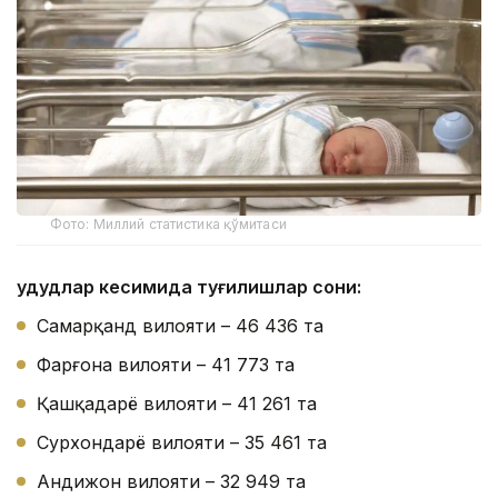
Фото: Миллий статистика қўмитаси
Ҳудудлар кесимида туғилишлар сони:
Самарқанд вилояти – 46 436 та
Фарғона вилояти – 41 773 та
Қашқадарё вилояти – 41 261 та
Сурхондарё вилояти – 35 461 та
Андижон вилояти – 32 949 та