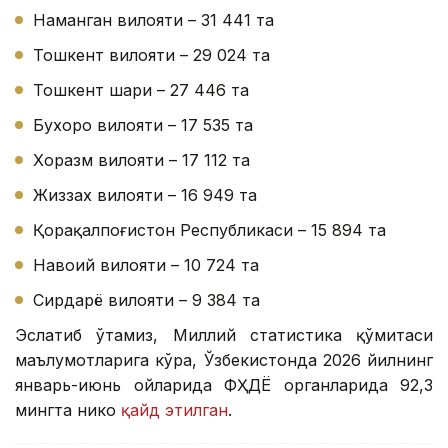
Наманган вилояти – 31 441 та
Тошкент вилояти – 29 024 та
Тошкент шаҳри – 27 446 та
Бухоро вилояти – 17 535 та
Хоразм вилояти – 17 112 та
Жиззах вилояти – 16 949 та
Қорақалпоғистон Республикаси – 15 894 та
Навоий вилояти – 10 724 та
Сирдарё вилояти – 9 384 та
Эслатиб ўтамиз, Миллий статистика қўмитаси
маълумотларига кўра, Ўзбекистонда 2026 йилнинг
январь-июнь ойларида ФҲДЁ органларида 92,3
мингта никоҳ
қайд этилган
.