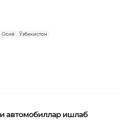
 Осиё
Ўзбекистон
йси автомобиллар ишлаб