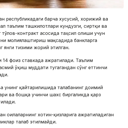
дан республикадаги барча хусусий, хорижий ва
нал таълим ташкилотлари кундузги, сиртқи ва
 тўлов-контракт асосида таҳсил олиши учун
ини молиялаштириш мақсадида банкларга
 янги тизими жорий этилган.
и 14 фоиз ставкада ажратилади. Таълим
асмий ўқиш муддати тугагандан сўнг еттинчи
ади.
а унинг қайтарилишида талабанинг доимий
ари ва бошқа учинчи шахс биргаликда қарз
тилади.
ан оилаларнинг хотин-қизларига ажратиладиган
ликлар талаб этилмайди.