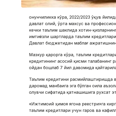
Қонунчиликка кўра, 2022/2023 ўқув йили
давлат олий, ўрта махсус ва профессио
кечки таълим шаклида хотин-қизларнинг
имтиёзли шартларда таълим кредитлар
Давлат бюджетидан маблағ ажратишнинг
Мазкур қарорга кўра, таълим кредитлар
кредитининг асосий қисми талабанинг р
ойдан бошлаб 7 йил давомида қайтарил
Таълим кредитини расмийлаштиришда в
даромад манбаига эга бўлган оила аъзол
олувчи сифатида қатнашишига рухсат э
«Ижтимоий ҳимоя ягона реестри»га кирг
таълим кредитлари учун гаров ва кафил