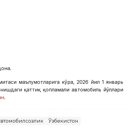
дона.
митаси маълумотларига кўра, 2026 йил 1 январь
анишдаги қаттиқ қопламали автомобиль йўллари
ан
.
втомобилсозлик
Ўзбекистон