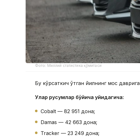
Фото: Миллий статистика қўмитаси
Бу кўрсаткич ўтган йилнинг мос даврига
Улар русумлар бўйича қуйидагича:
Cobalt — 82 951 дона;
Damas — 42 663 дона;
Tracker — 23 249 дона;