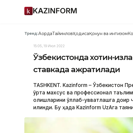
KAZINFORM
Ақорда
Тайинлов
Ҳодиса
Қонун ва интизом
Ко
Тренд:
15:05, 19 Июл 2022
Ўзбекистонда хотин-қизл
ставкада ажратилади
TASHKENT. Kazinform – Ўзбекистон Пр
ўрта махсус ва профессионал таълим
олишларини қўллаб-қувватлашга доир 
қилинди. Бу ҳақда Kazinform UzAга тая