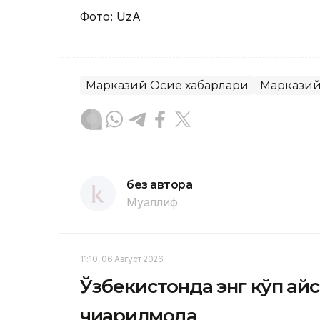
Фото: UzA
Марказий Осиё хабарлари
Марказий
без автора
Муаллиф
11:10, 06 Август 2026
Ўзбекистонда энг кўп қа
чиқарилмоқда