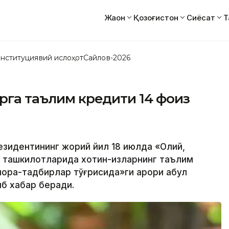
Жаҳон
Қозоғистон
Сиёсат
Т
нституциявий ислоҳот
Сайлов-2026
арга таълим кредити 14 фоиз
езидентининг жорий йил 18 июлда «Олий,
 ташкилотларида хотин-қизларнинг таълим
чора-тадбирлар тўғрисида»ги қарори қабул
ниб хабар беради.