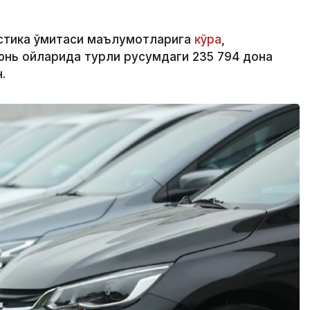
стика қўмитаси маълумотларига
кўра
,
юнь ойларида турли русумдаги 235 794 дона
.