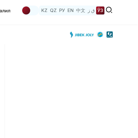
KZ
QZ
РУ
EN
中文
ق ز
ЎЗ
аҳлил