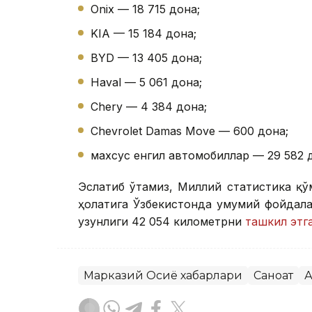
Onix — 18 715 дона;
KIA — 15 184 дона;
BYD — 13 405 дона;
Haval — 5 061 дона;
Chery — 4 384 дона;
Chevrolet Damas Move — 600 дона;
махсус енгил автомобиллар — 29 582 
Эслатиб ўтамиз, Миллий статистика қў
ҳолатига Ўзбекистонда умумий фойдал
узунлиги 42 054 километрни
ташкил этг
Марказий Осиё хабарлари
Саноат
А