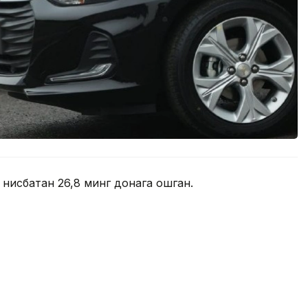
 нисбатан 26,8 минг донага ошган.