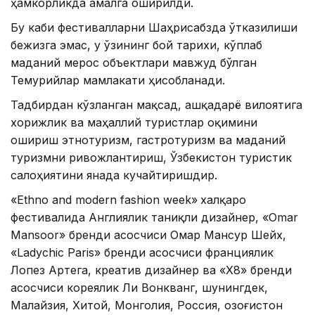
ҳамкорликда амалга оширилди.
Бу каби фестивалларни Шаҳрисабзда ўтказилиши
бежизга эмас, у ўзининг бой тарихи, кўплаб
маданий мерос объектлари мавжуд бўлган
Темурийлар мамлакати ҳисобланади.
Тадбирдан кўзланган мақсад, Қашқадарё вилоятига
хорижлик ва маҳаллий туристлар оқимини
ошириш этнотуризм, гастротуризм ва маданий
туризмни ривожлантириш, Ўзбекистон туристик
салоҳиятини янада кучайтиришдир.
«Ethno and modern fashion week»
халқаро
фестивалида Англиялик таниқли дизайнер, «Omar
Mansoor» бренди асосчиси Омар Мансур Шейх,
«Ladychic Paris» бренди асосчиси франциялик
Лопез Артега, креатив дизайнер ва «Х8» бренди
асосчиси кореялик Ли Вонкванг, шунингдек,
Малайзия, Хитой, Монголия, Россия, Қозоғистон