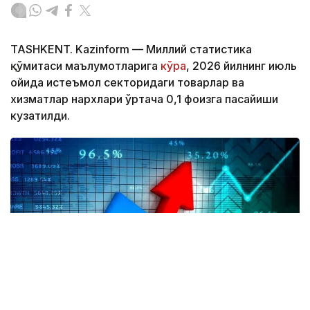
TASHKENT. Kazinform — Миллий статистика
қўмитаси маълумотларига
кўра
, 2026 йилнинг июль
ойида истеъмол секторидаги товарлар ва
хизматлар нархлари ўртача 0,1 фоизга пасайиши
кузатилди.
Фото: Миллий статистика қўмитаси