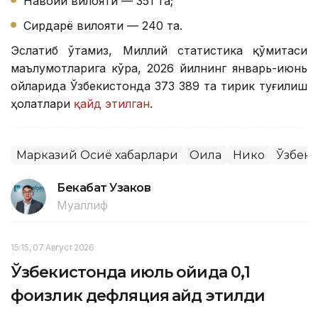
Навоий вилояти — 351 та;
Сирдарё вилояти — 240 та.
Эслатиб ўтамиз, Миллий статистика қўмитаси
маълумотларига кўра, 2026 йилнинг январь-июнь
ойларида Ўзбекистонда 373 389 та тирик туғилиш
ҳолатлари
қайд этилган
.
Марказий Осиё хабарлари
Оила
Никоҳ
Ўзбеки
Бекабат Узаков
Муаллиф
15:15, 07 Август 2026
Ўзбекистонда июль ойида 0,1
фоизлик дефляция қайд этилди