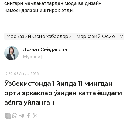
сингари мамлакатлардан мода ва дизайн
намоёндалари иштирок этди.
Марказий Осиё хабарлари
Марказий Осиё
Ма
Ляззат Сейданова
Муаллиф
12:20, 08 Август 2026
Ўзбекистонда 1 йилда 11 мингдан
ортиқ эркаклар ўзидан катта ёшдаги
аёлга уйланган