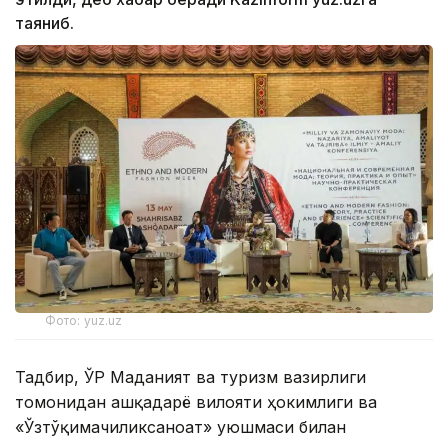
таяниб.
Фото: yuz.uz
Тадбир, ЎР Маданият ва туризм вазирлиги
томонидан Қашқадарё вилояти ҳокимлиги ва
«Ўзтўқимачиликсаноат» уюшмаси билан