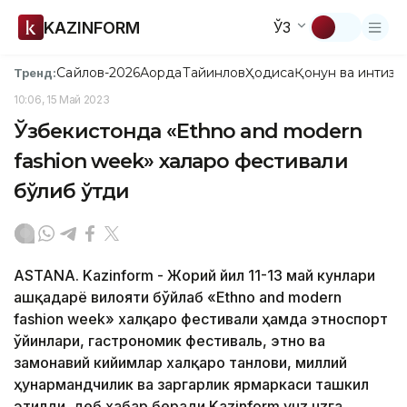
KAZINFORM
ЎЗ
Сайлов-2026
Ақорда
Тайинлов
Ҳодиса
Қонун ва интизо
Тренд:
10:06, 15 Май 2023
Ўзбекистонда «Ethno and modern
fashion week» халқаро фестивали
бўлиб ўтди
ASTANA. Kazinform - Жорий йил 11-13 май кунлари
Қашқадарё вилояти бўйлаб «Ethno and modern
fashion week» халқаро фестивали ҳамда этноспорт
ўйинлари, гастрономик фестиваль, этно ва
замонавий кийимлар халқаро танлови, миллий
ҳунармандчилик ва заргарлик ярмаркаси ташкил
этилди, деб хабар беради Kazinform yuz.uzга