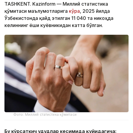
TASHKENT. Kazinform — Миллий статистика
қўмитаси маълумотларига
кўра
, 2025 йилда
Ўзбекистонда қайд этилган 11 040 та никоҳда
келиннинг ёши куёвникидан катта бўлган.
Фото: Миллий статистика қўмитаси
Бу кўрсаткич ҳудудлар кесимида қуйидагича: