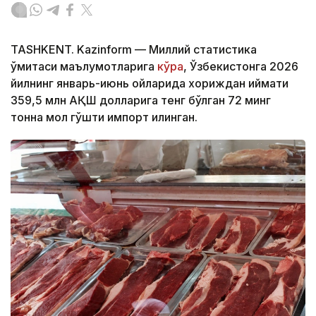
TASHKENT. Kazinform — Миллий статистика
қўмитаси маълумотларига
кўра
, Ўзбекистонга 2026
йилнинг январь-июнь ойларида хориждан қиймати
359,5 млн АҚШ долларига тенг бўлган 72 минг
тонна мол гўшти импорт қилинган.