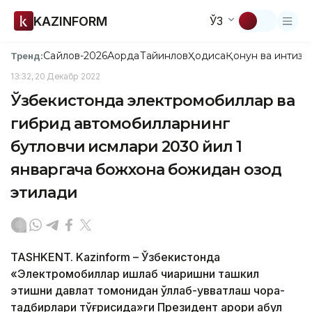
KAZINFORM
ЎЗ
Сайлов-2026
Ақорда
Тайинлов
Ҳодиса
Қонун ва интизо
Тренд:
13:32, 20 Декабр 2022
Ўзбекистонда электромобиллар ва
гибрид автомобилларнинг
бутловчи қисмлари 2030 йил 1
январгача божхона божидан озод
этилади
TASHKENT. Kazinform – Ўзбекистонда
«Электромобиллар ишлаб чиқаришни ташкил
этишни давлат томонидан қўллаб-қувватлаш чора-
тадбирлари тўғрисида»ги Президент қарори қабул