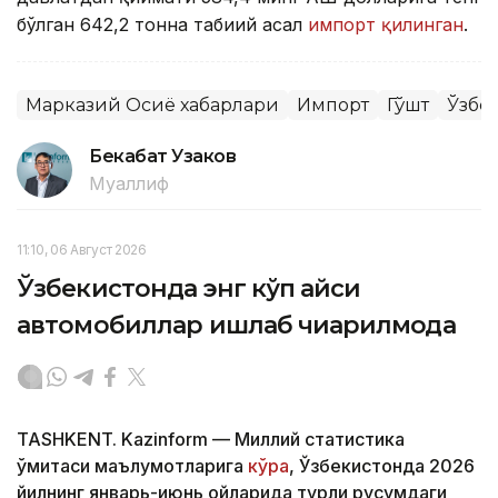
бўлган 642,2 тонна табиий асал
импорт қилинган
.
Марказий Осиё хабарлари
Импорт
Гўшт
Ўзбе
Бекабат Узаков
Муаллиф
11:10, 06 Август 2026
Ўзбекистонда энг кўп қайси
автомобиллар ишлаб чиқарилмоқда
TASHKENT. Kazinform — Миллий статистика
қўмитаси маълумотларига
кўра
, Ўзбекистонда 2026
йилнинг январь-июнь ойларида турли русумдаги