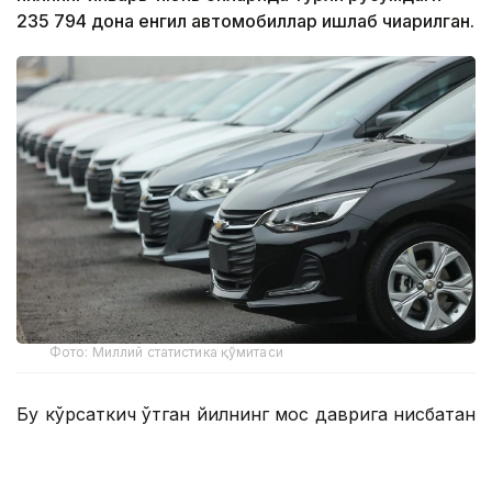
235 794 дона енгил автомобиллар ишлаб чиқарилган.
Фото: Миллий статистика қўмитаси
Бу кўрсаткич ўтган йилнинг мос даврига нисбатан
26,8 минг донага ошган.
Улар русумлар бўйича қуйидагича: