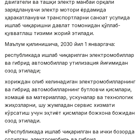
двигатели ва ташқи электр манбаи орқали
зарядланувчи электр мотори ёрдамида
ҳаракатланувчи транспортларни саноат усулида
ишлаб чиқаришни давлат томонидан қўллаб-
қувватлаш тизими жорий этилади.
Маълум қилинишича, 2030 йил 1 январгача:
республикада ишлаб чиқарилган электромобиллар
ва гибрид автомобиллар утилизация йиғимидан
озод этилади;
хориждан олиб келинадиган электромобилларнинг
ва гибрид автомобилларнинг бутловчи қисмлари,
хомашё ва материаллар, ускуналар ва технологик
жиҳозларни, шу жумладан сервис хизмати
кўрсатиш учун эҳтиёт қисмлари божхона божидан
озод этилади.
«Республикада ишлаб чиқарилган ва ички бозорда
сотилган, электромобиль ва гибрид