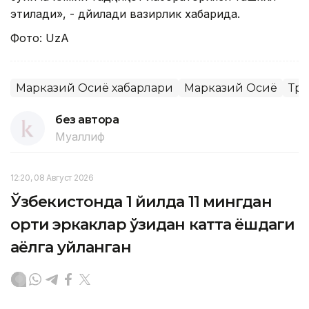
этилади», - дйилади вазирлик хабарида.
Фото: UzA
Марказий Осиё хабарлари
Марказий Осиё
Тра
без автора
Муаллиф
12:20, 08 Август 2026
Ўзбекистонда 1 йилда 11 мингдан
ортиқ эркаклар ўзидан катта ёшдаги
аёлга уйланган