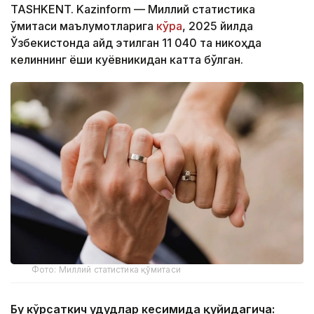
TASHKENT. Kazinform — Миллий статистика
қўмитаси маълумотларига
кўра
, 2025 йилда
Ўзбекистонда қайд этилган 11 040 та никоҳда
келиннинг ёши куёвникидан катта бўлган.
Фото: Миллий статистика қўмитаси
Бу кўрсаткич ҳудудлар кесимида қуйидагича: