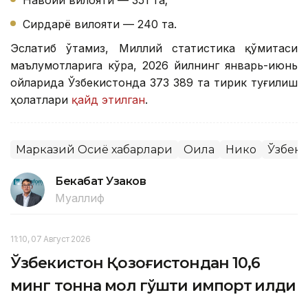
Навоий вилояти — 351 та;
Сирдарё вилояти — 240 та.
Эслатиб ўтамиз, Миллий статистика қўмитаси
маълумотларига кўра, 2026 йилнинг январь-июнь
ойларида Ўзбекистонда 373 389 та тирик туғилиш
ҳолатлари
қайд этилган
.
Марказий Осиё хабарлари
Оила
Никоҳ
Ўзбеки
Бекабат Узаков
Муаллиф
11:10, 07 Август 2026
Ўзбекистон Қозоғистондан 10,6
минг тонна мол гўшти импорт қилди