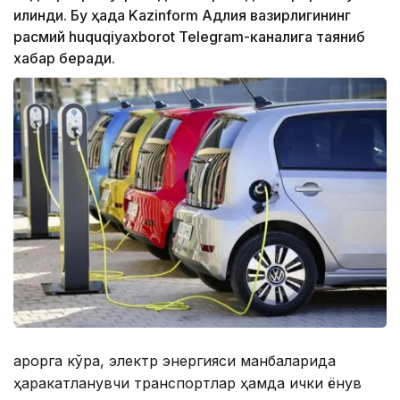
қилинди. Бу ҳақда Kazinform Адлия вазирлигининг
расмий huquqiyaxborot Telegram-каналига таяниб
хабар беради.
Қарорга кўра, электр энергияси манбаларида
ҳаракатланувчи транспортлар ҳамда ички ёнув