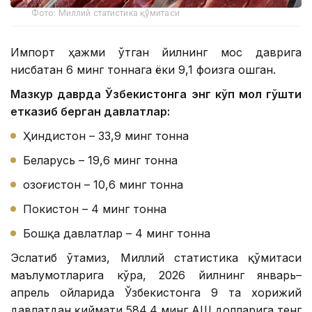
Фото: Миллий статистика қўмитаси
Импорт ҳажми ўтган йилнинг мос даврига
нисбатан 6 минг тоннага ёки 9,1 фоизга ошган.
Мазкур даврда Ўзбекистонга энг кўп мол гўшти
етказиб берган давлатлар:
Ҳиндистон – 33,9 минг тонна
Беларусь – 19,6 минг тонна
Қозоғистон – 10,6 минг тонна
Покистон – 4 минг тонна
Бошқа давлатлар – 4 минг тонна
Эслатиб ўтамиз, Миллий статистика қўмитаси
маълумотларига кўра, 2026 йилнинг январь–
апрель ойларида Ўзбекистонга 9 та хорижий
давлатдан қиймати 584,4 минг АҚШ долларига тенг