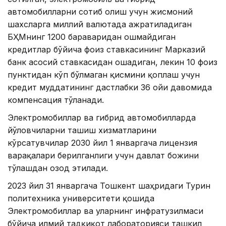
автомобилларни сотиб олиш учун жисмоний
шахсларга миллий валютада ажратиладиган
БҲМнинг 1200 бараваридан ошмайдиган
кредитлар бўйича фоиз ставкасининг Марказий
банк асосий ставкасидан ошадиган, лекин 10 фоиз
пунктидан кўп бўлмаган қисмини қоплаш учун
кредит муддатининг дастлабки 36 ойи давомида
компенсация тўланади.
Электромобиллар ва гибрид автомобилларда
йўловчиларни ташиш хизматларини
кўрсатувчилар 2030 йил 1 январгача лицензия
варақалари берилганлиги учун давлат божини
тўлашдан озод этилади.
2023 йил 31 январгача Тошкент шаҳридаги Турин
политехника университети қошида
Электромобиллар ва уларнинг инфратузилмаси
бўйича илмий тадқиқот лабораторияси ташкил