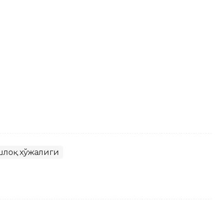
шлоқ хўжалиги