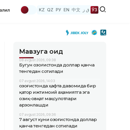
KZ
QZ
РУ
EN
中文
ق ز
ЎЗ
аҳлил
Мавзуга оид
08 avgust 2026, 09:38
Бугун Қозоғистонда доллар қанча
тенгедан сотилади
07 avgust 2026, 14:03
Қозоғистонда ҳафта давомида бир
қатор ижтимоий аҳамиятга эга
озиқ-овқат маҳсулотлари
арзонлашди
07 avgust 2026, 09:36
7 август куни Қозоғистонда доллар
қанча тенгедан сотилади