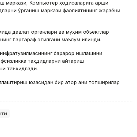
ш маркази, Компьютер ҳодисаларига қарши
дларни ўрганиш маркази фаолиятининг жараёни
мида давлат органлари ва муҳим объектлар
нинг бартараф этилгани маълум қилинди.
 инфратузилмасининг барқарор ишлашини
вфсизликка таҳдидларни қайтариш
ни таъкидлади.
лаштириш юзасидан бир қатор аниқ топшириқлар
нти