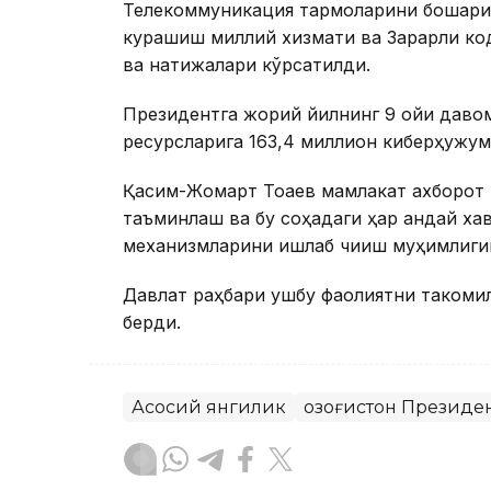
Телекоммуникация тармоқларини бошқари
курашиш миллий хизмати ва Зарарли ко
ва натижалари кўрсатилди.
Президентга жорий йилнинг 9 ойи даво
ресурсларига 163,4 миллион киберҳужум
Қасим-Жомарт Тоқаев мамлакат ахборот
таъминлаш ва бу соҳадаги ҳар қандай ха
механизмларини ишлаб чиқиш муҳимлиги
Давлат раҳбари ушбу фаолиятни такомил
берди.
Асосий янгилик
Қозоғистон Президе