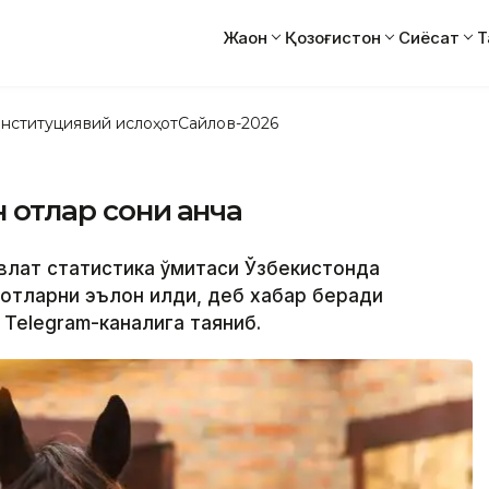
Жаҳон
Қозоғистон
Сиёсат
Т
нституциявий ислоҳот
Сайлов-2026
 отлар сони қанча
влат статистика қўмитаси Ўзбекистонда
отларни эълон қилди, деб хабар беради
 Telegram-каналига таяниб.