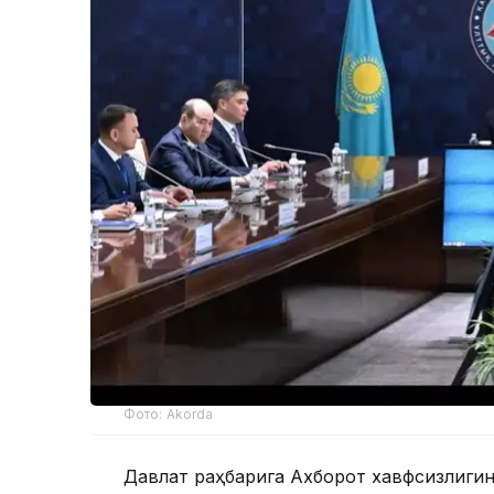
Фото: Akorda
Давлат раҳбарига Ахборот хавфсизлиги