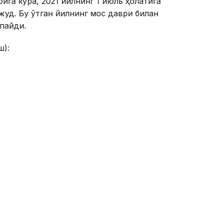
ига кўра, 2021 йилнинг 1 июль ҳолатига
жуд. Бу ўтган йилнинг мос даври билан
пайди.
ш):