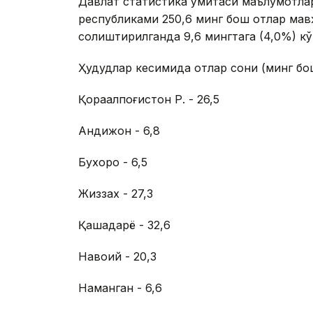
Давлат статистика қўмитаси маълумотлар
республиками 250,6 минг бош отлар мав
солиштирилганда 9,6 мингтага (4,0%) кў
Ҳудудлар кесимида отлар сони (минг бо
Қорақалпоғистон Р. - 26,5
Андижон - 6,8
Бухоро - 6,5
Жиззах - 27,3
Қашқадарё - 32,6
Навоий - 20,3
Наманган - 6,6