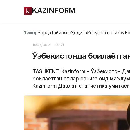
KAZINFORM
Ақорда
Тайинлов
Ҳодиса
Қонун ва интизом
Ко
Тренд:
10:07, 30 Июл 2021
Ўзбекистонда боқилаётган
TASHKENT. Kazinform – Ўзбекистон Да
боқилаётган отлар сонига оид маълум
Kazinform Давлат статистика қўмитаси