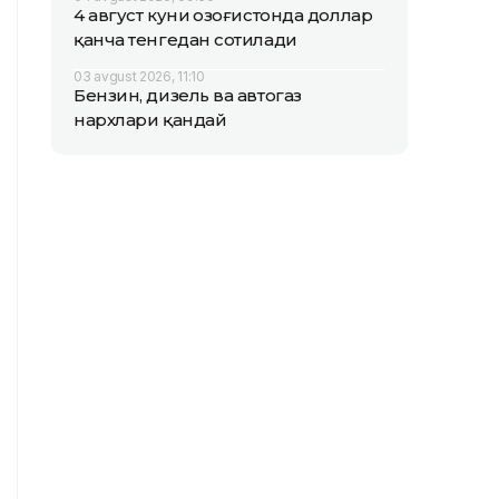
4 август куни Қозоғистонда доллар
қанча тенгедан сотилади
03 avgust 2026, 11:10
Бензин, дизель ва автогаз
нархлари қандай