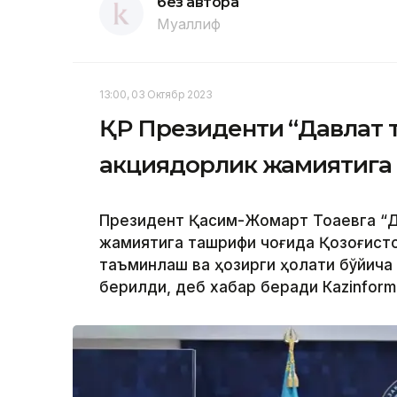
без автора
Муаллиф
13:00, 03 Октябр 2023
ҚР Президенти “Давлат 
акциядорлик жамиятига
Президент Қасим-Жомарт Тоқаевга “Д
жамиятига ташрифи чоғида Қозоғисто
таъминлаш ва ҳозирги ҳолати бўйича
берилди, деб хабар беради Каzinform