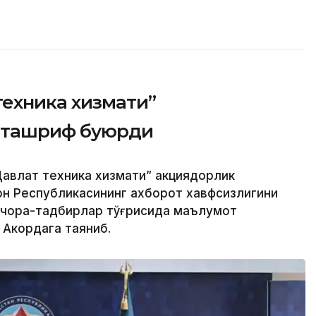
техника хизмати”
 ташриф буюрди
авлат техника хизмати” акциядорлик
н Республикасининг ахборот хавфсизлигини
 чора-тадбирлар тўғрисида маълумот
 Акордага таяниб.