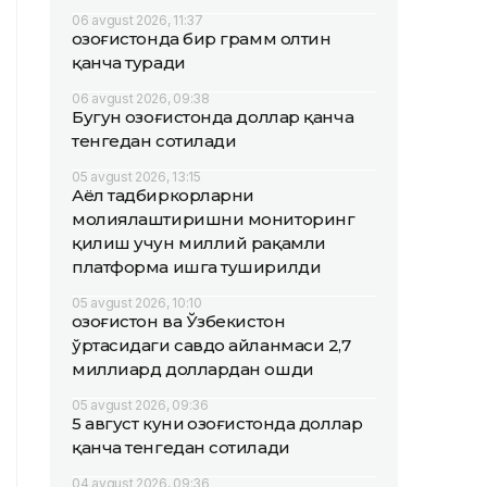
06 avgust 2026, 11:37
Қозоғистонда бир грамм олтин
қанча туради
06 avgust 2026, 09:38
Бугун Қозоғистонда доллар қанча
тенгедан сотилади
05 avgust 2026, 13:15
Аёл тадбиркорларни
молиялаштиришни мониторинг
қилиш учун миллий рақамли
платформа ишга туширилди
05 avgust 2026, 10:10
Қозоғистон ва Ўзбекистон
ўртасидаги савдо айланмаси 2,7
миллиард доллардан ошди
05 avgust 2026, 09:36
5 август куни Қозоғистонда доллар
қанча тенгедан сотилади
04 avgust 2026, 09:36