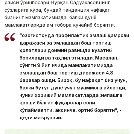
раиси ўринбосари Нурқан Садуақасовнинг
сўзларига кўра, бундай тенденция нафақат
бизнинг мамлакатимизда, балки дунё
мамлакатларида ҳам тобора кучайиб боряпти.
“Қозоғистонда профилактик эмлаш қамрови
даражаси ва эмлашдан бош тортиш
ҳолатлари доимий равишда кузатиб
борилади ва таҳлил этилади. Масалан,
сўнгги 9 йил ичида мамлакатимизда
эмлашдан бош тортиш даражаси 4,8
баравар ошди. Бироқ, бу нафақат биз учун,
балки бутун дунё учун муаммога айланди,
чунки хорижий мамлакатларда эмлашга
қарши бўлган фуқаролар сони
кўпаймаяпти, аксинча, ортиб боряпти”, -
деди маърузачи.