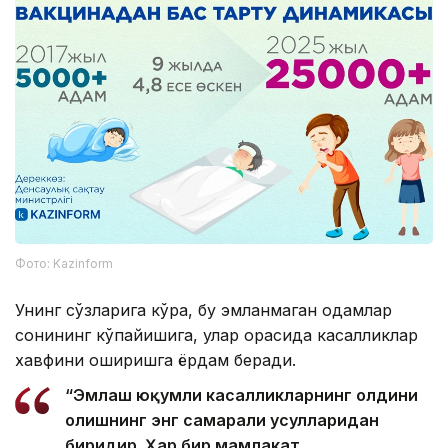
Фото: Kazinform
Унинг сўзларига кўра, бу эмланмаган одамлар
сонининг кўпайишига, улар орасида касалликлар
хавфини оширишга ёрдам беради.
“Эмлаш юқумли касалликларнинг олдини
олишнинг энг самарали усулларидан
биридир. Ҳар бир мамлакат