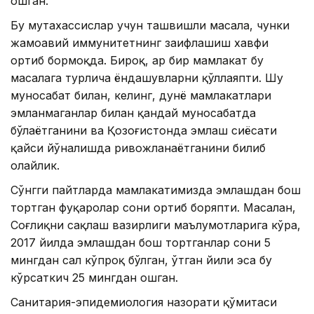
ошган.
Бу мутахассислар учун ташвишли масала, чунки
жамоавий иммунитетнинг заифлашиш хавфи
ортиб бормоқда. Бироқ, ҳар бир мамлакат бу
масалага турлича ёндашувларни қўллаяпти. Шу
муносабат билан, келинг, дунё мамлакатлари
эмланмаганлар билан қандай муносабатда
бўлаётганини ва Қозоғистонда эмлаш сиёсати
қайси йўналишда ривожланаётганини билиб
олайлик.
Сўнгги пайтларда мамлакатимизда эмлашдан бош
тортган фуқаролар сони ортиб боряпти. Масалан,
Соғлиқни сақлаш вазирлиги маълумотларига кўра,
2017 йилда эмлашдан бош тортганлар сони 5
мингдан сал кўпроқ бўлган, ўтган йили эса бу
кўрсаткич 25 мингдан ошган.
Санитария-эпидемиология назорати қўмитаси