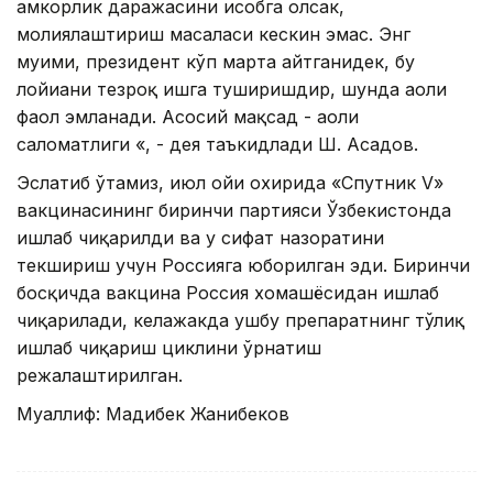
ҳамкорлик даражасини ҳисобга олсак,
молиялаштириш масаласи кескин эмас. Энг
муҳими, президент кўп марта айтганидек, бу
лойиҳани тезроқ ишга туширишдир, шунда аҳоли
фаол эмланади. Асосий мақсад - аҳоли
саломатлиги «, - дея таъкидлади Ш. Асадов.
Эслатиб ўтамиз, июл ойи охирида «Спутник V»
вакцинасининг биринчи партияси Ўзбекистонда
ишлаб чиқарилди ва у сифат назоратини
текшириш учун Россияга юборилган эди. Биринчи
босқичда вакцина Россия хомашёсидан ишлаб
чиқарилади, келажакда ушбу препаратнинг тўлиқ
ишлаб чиқариш циклини ўрнатиш
режалаштирилган.
Муаллиф: Мадибек Жанибеков