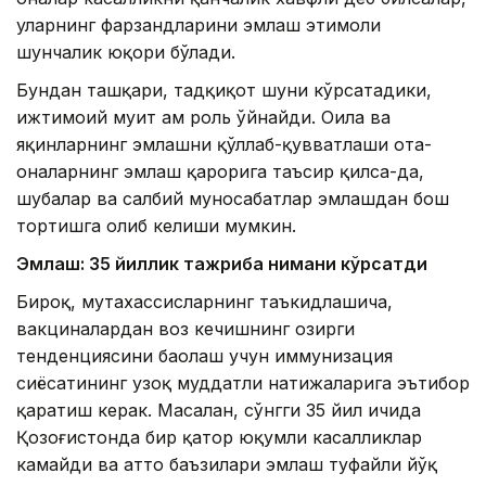
уларнинг фарзандларини эмлаш эҳтимоли
шунчалик юқори бўлади.
Бундан ташқари, тадқиқот шуни кўрсатадики,
ижтимоий муҳит ҳам роль ўйнайди. Оила ва
яқинларнинг эмлашни қўллаб-қувватлаши ота-
оналарнинг эмлаш қарорига таъсир қилса-да,
шубҳалар ва салбий муносабатлар эмлашдан бош
тортишга олиб келиши мумкин.
Эмлаш: 35 йиллик тажриба нимани кўрсатди
Бироқ, мутахассисларнинг таъкидлашича,
вакциналардан воз кечишнинг ҳозирги
тенденциясини баҳолаш учун иммунизация
сиёсатининг узоқ муддатли натижаларига эътибор
қаратиш керак. Масалан, сўнгги 35 йил ичида
Қозоғистонда бир қатор юқумли касалликлар
камайди ва ҳатто баъзилари эмлаш туфайли йўқ