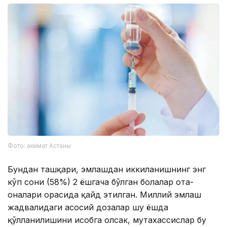
Фото: акимат Астаны
Бундан ташқари, эмлашдан иккиланишнинг энг
кўп сони (58%) 2 ёшгача бўлган болалар ота-
оналари орасида қайд этилган. Миллий эмлаш
жадвалидаги асосий дозалар шу ёшда
қўлланилишини ҳисобга олсак, мутахассислар бу