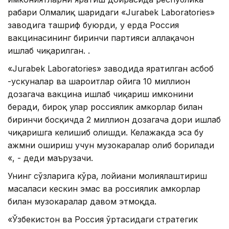
раҳбари Олмалиқ шаҳридаги «Jurabek Laboratories»
заводига ташриф буюрди, у ерда Россия
вакцинасининг биринчи партияси аллақачон
ишлаб чиқарилган. .
«Jurabek Laboratories» заводида яратилган асбоб
-ускуналар ва шароитлар ойига 10 миллион
дозагача вакцина ишлаб чиқариш имконини
беради, бироқ улар россиялик ҳамкорлар билан
биринчи босқичда 2 миллион дозагача дори ишлаб
чиқаришга келишиб олишди. Келажакда эса бу
ҳажмни ошириш учун музокаралар олиб борилади
«, - деди маърузачи.
Унинг сўзларига кўра, лойиҳани молиялаштириш
масаласи кескин эмас ва россиялик ҳамкорлар
билан музокаралар давом этмоқда.
«Ўзбекистон ва Россия ўртасидаги стратегик