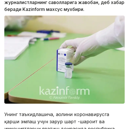
журналистларнинг саволларига жавобан, деб хабар
беради Kazinform махсус мухбири.
Унинг таъкидлашича, аҳолини коронавирусга
қарши эмлаш учун зарур шарт -шароит ва
имкониятларни яратиш доирасида республика