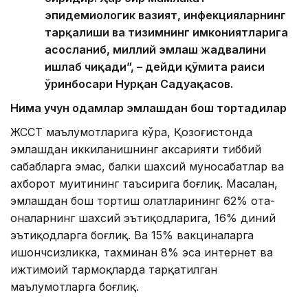
эпидемиологик вазият, инфекцияларнинг
тарқалиши ва тизимнинг имкониятларига
асосланиб, миллий эмлаш жадвалини
ишлаб чиқади”, – дейди қўмита раиси
ўринбосари Нурқан Садуақасов.
Нима учун одамлар эмлашдан бош тортадилар
ЖССТ маълумотларига кўра, Қозоғистонда
эмлашдан иккиланишнинг аксарияти тиббий
сабабларга эмас, балки шахсий муносабатлар ва
ахборот муҳитининг таъсирига боғлиқ. Масалан,
эмлашдан бош тортиш ҳолатларининг 62% ота-
оналарнинг шахсий эътиқодларига, 16% диний
эътиқодларга боғлиқ. Ва 15% вакциналарга
ишончсизликка, тахминан 8% эса интернет ва
ижтимоий тармоқларда тарқатилган
маълумотларга боғлиқ.