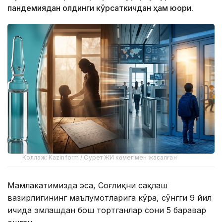
пандемиядан олдинги кўрсаткичдан ҳам юқори.
Коллаж: Kazinform / Сурет ЖИ көмегімен жасалған
Мамлакатимизда эса, Соғлиқни сақлаш
вазирлигининг маълумотларига кўра, сўнгги 9 йил
ичида эмлашдан бош тортганлар сони 5 баравар