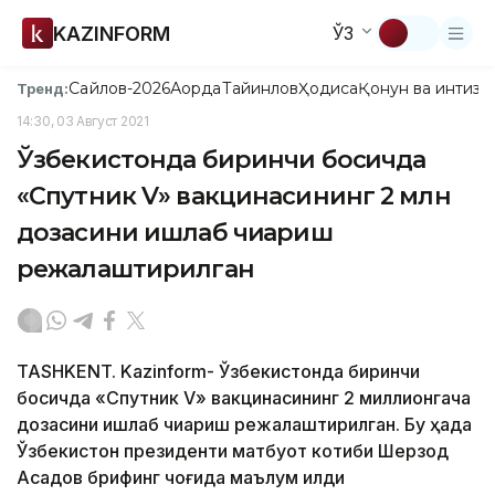
KAZINFORM
ЎЗ
Сайлов-2026
Ақорда
Тайинлов
Ҳодиса
Қонун ва интизо
Тренд:
14:30, 03 Август 2021
Ўзбекистонда биринчи босқичда
«Спутник V» вакцинасининг 2 млн
дозасини ишлаб чиқариш
режалаштирилган
TASHKENT. Kazinform- Ўзбекистонда биринчи
босқичда «Спутник V» вакцинасининг 2 миллионгача
дозасини ишлаб чиқариш режалаштирилган. Бу ҳақда
Ўзбекистон президенти матбуот котиби Шерзод
Асадов брифинг чоғида маълум қилди