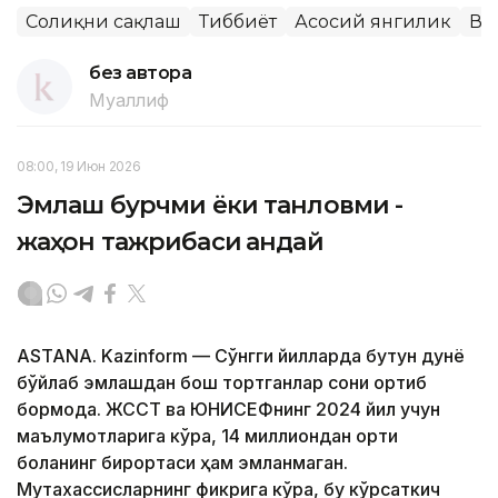
Соғлиқни сақлаш
Тиббиёт
Асосий янгилик
Ва
без автора
Муаллиф
08:00, 19 Июн 2026
Эмлаш бурчми ёки танловми -
жаҳон тажрибаси қандай
ASTANA. Kazinform — Сўнгги йилларда бутун дунё
бўйлаб эмлашдан бош тортганлар сони ортиб
бормоқда. ЖССТ ва ЮНИCЕФнинг 2024 йил учун
маълумотларига кўра, 14 миллиондан ортиқ
боланинг бирортаси ҳам эмланмаган.
Мутахассисларнинг фикрига кўра, бу кўрсаткич