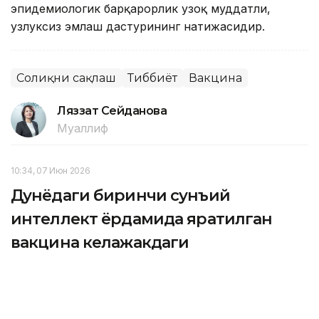
эпидемиологик барқарорлик узоқ муддатли,
узлуксиз эмлаш дастурининг натижасидир.
Соғлиқни сақлаш
Тиббиёт
Вакцина
Ляззат Сейданова
Муаллиф
10:34, 07 Июн 2026
Дунёдаги биринчи сунъий
интеллект ёрдамида яратилган
вакцина келажакдаги
пандемияларнинг олдини олиши
мумкин