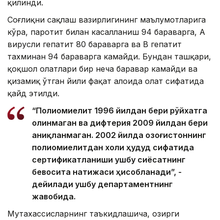
қилинди.
Соғлиқни сақлаш вазирлигининг маълумотларига
кўра, паротит билан касалланиш 94 бараварга, А
вирусли гепатит 80 бараварга ва B гепатит
тахминан 94 бараварга камайди. Бундан ташқари,
қоқшол ҳолатлари бир неча баравар камайди ва
қизамиқ ўтган йили фақат алоҳида ҳолат сифатида
қайд этилди.
“Полиомиелит 1996 йилдан бери рўйхатга
олинмаган ва дифтерия 2009 йилдан бери
аниқланмаган. 2002 йилда Қозоғистоннинг
полиомиелитдан холи ҳудуд сифатида
сертификатланиши ушбу сиёсатнинг
бевосита натижаси ҳисобланади”, -
дейилади ушбу департаментнинг
жавобида.
Мутахассисларнинг таъкидлашича, ҳозирги