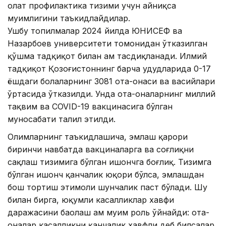
ҳолат профилактика тизими учун айниқса
муҳимлигини таъкидлайдилар.
Ушбу топилмалар 2024 йилда ЮНИCЕФ ва
Назарбоев университети томонидан ўтказилган
қўшма тадқиқот билан ҳам тасдиқланади. Илмий
тадқиқот Қозоғистоннинг барча ҳудудларида 0-17
ёшдаги болаларнинг 3081 ота-онаси ва васийлари
ўртасида ўтказилди. Унда ота-оналарнинг миллий
тақвим ва COVID-19 вакцинасига бўлган
муносабати таҳлил этилди.
Олимларнинг таъкидлашича, эмлаш қарори
биринчи навбатда вакциналарга ва соғлиқни
сақлаш тизимига бўлган ишончга боғлиқ. Тизимга
бўлган ишонч қанчалик юқори бўлса, эмлашдан
бош тортиш эҳтимоли шунчалик паст бўлади. Шу
билан бирга, юқумли касалликлар хавфи
даражасини баҳолаш ҳам муҳим роль ўйнайди: ота-
оналар касалликни қанчалик хавфли деб билсалар,